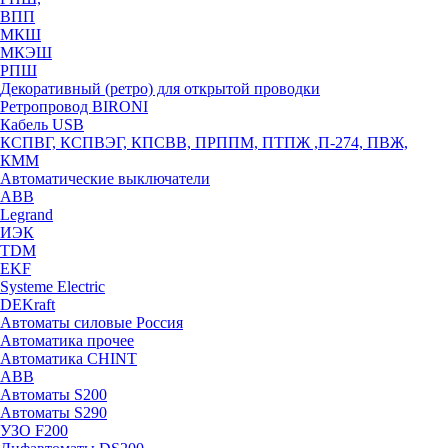
ВПП
МКШ
МКЭШ
РПШ
Декоративный (ретро) для открытой проводки
Ретропровод BIRONI
Кабель USB
КСПВГ, КСПВЭГ, КПСВВ, ПРППМ, ПТПЖ ,П-274, ПВЖ,
КММ
Автоматические выключатели
ABB
Legrand
ИЭК
TDM
EKF
Systeme Electric
DEKraft
Автоматы силовые Россия
Автоматика прочее
Автоматика CHINT
ABB
Автоматы S200
Автоматы S290
УЗО F200