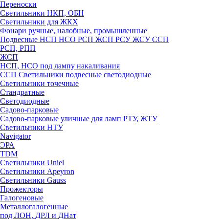
Переноски
Светильники НКП, ОБН
Светильники для ЖКХ
Фонари ручные, налобные, промышленные
Подвесные НСП НСО РСП ЖСП РСУ ЖСУ ССП
РСП, РПП
ЖСП
НСП, НСО под лампу накаливания
ССП Светильники подвесные светодиодные
Светильники точечные
Стандратные
Светодиодные
Садово-парковые
Садово-парковые уличные для ламп РТУ, ЖТУ
Светильники НТУ
Navigator
ЭРА
TDM
Светильники Uniel
Светильники Apeyron
Светильники Gauss
Прожекторы
Галогеновые
Металлогалогенные
под ЛОН, ДРЛ и ДНат