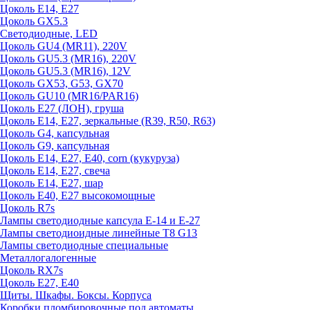
Цоколь E14, E27
Цоколь GX5.3
Светодиодные, LED
Цоколь GU4 (MR11), 220V
Цоколь GU5.3 (MR16), 220V
Цоколь GU5.3 (MR16), 12V
Цоколь GX53, G53, GX70
Цоколь GU10 (MR16/PAR16)
Цоколь Е27 (ЛОН), груша
Цоколь Е14, Е27, зеркальные (R39, R50, R63)
Цоколь G4, капсульная
Цоколь G9, капсульная
Цоколь Е14, Е27, Е40, corn (кукуруза)
Цоколь Е14, Е27, свеча
Цоколь Е14, Е27, шар
Цоколь Е40, Е27 высокомощные
Цоколь R7s
Лампы светодиодные капсула Е-14 и Е-27
Лампы светодиоидные линейные T8 G13
Лампы светодиодные специальные
Металлогалогенные
Цоколь RX7s
Цоколь Е27, E40
Щиты. Шкафы. Боксы. Корпуса
Коробки пломбировочные под автоматы