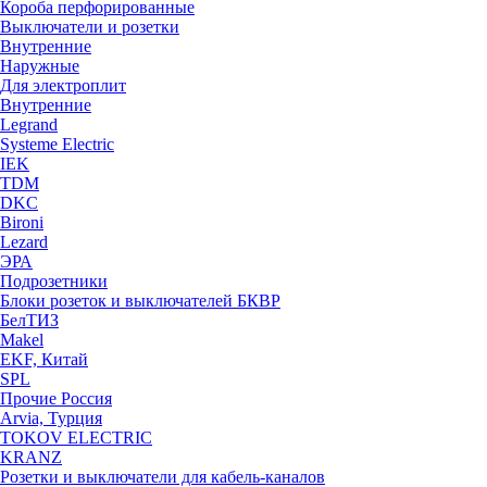
Короба перфорированные
Выключатели и розетки
Внутренние
Наружные
Для электроплит
Внутренние
Legrand
Systeme Electric
IEK
TDM
DKC
Bironi
Lezard
ЭРА
Подрозетники
Блоки розеток и выключателей БКВР
БелТИЗ
Makel
EKF, Китай
SPL
Прочие Россия
Arvia, Турция
TOKOV ELECTRIC
KRANZ
Розетки и выключатели для кабель-каналов