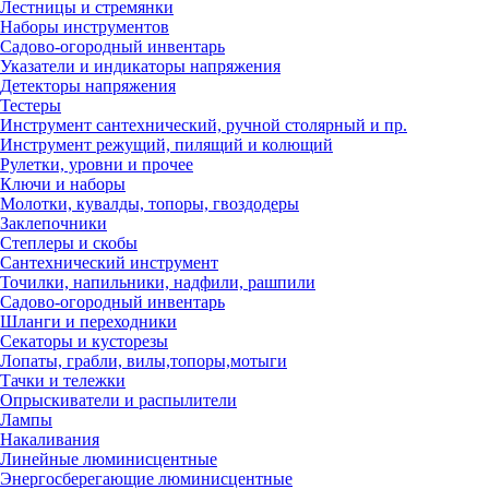
Лестницы и стремянки
Наборы инструментов
Садово-огородный инвентарь
Указатели и индикаторы напряжения
Детекторы напряжения
Тестеры
Инструмент сантехнический, ручной столярный и пр.
Инструмент режущий, пилящий и колющий
Рулетки, уровни и прочее
Ключи и наборы
Молотки, кувалды, топоры, гвоздодеры
Заклепочники
Степлеры и скобы
Сантехнический инструмент
Точилки, напильники, надфили, рашпили
Садово-огородный инвентарь
Шланги и переходники
Секаторы и кусторезы
Лопаты, грабли, вилы,топоры,мотыги
Тачки и тележки
Опрыскиватели и распылители
Лампы
Накаливания
Линейные люминисцентные
Энергосберегающие люминисцентные