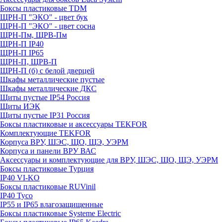
Боксы пластиковые TDM
ЩРН-П "ЭКО" - цвет бук
ЩРН-П "ЭКО" - цвет сосна
ЩРН-Пм, ЩРВ-Пм
ЩРН-П IP40
ЩРН-П IP65
ЩРН-П, ЩРВ-П
ЩРН-П (б) с белой дверцей
Шкафы металлические пустые
Шкафы металлические ДКС
Щиты пустые IP54 Россия
Щиты ИЭК
Щиты пустые IP31 Россия
Боксы пластиковые и аксессуары TEKFOR
Комплектующие TEKFOR
Корпуса ВРУ, ШЭС, ЩО, ЩЭ, УЭРМ
Корпуса и панели ВРУ ВАС
Аксессуары и комплектующие для ВРУ, ШЭС, ЩО, ЩЭ, УЭРМ
Боксы пластиковые Турция
IP40 VI-KO
Боксы пластиковые RUVinil
IP40 Тусо
IP55 и IP65 влагозащищенные
Боксы пластиковые Systeme Electric