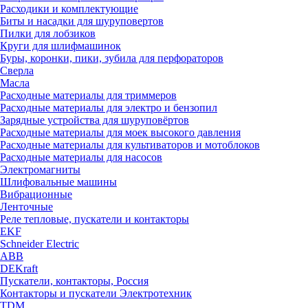
Расходики и комплектующие
Биты и насадки для шуруповертов
Пилки для лобзиков
Круги для шлифмашинок
Буры, коронки, пики, зубила для перфораторов
Сверла
Масла
Расходные материалы для триммеров
Расходные материалы для электро и бензопил
Зарядные устройства для шуруповёртов
Расходные материалы для моек высокого давления
Расходные материалы для культиваторов и мотоблоков
Расходные материалы для насосов
Электромагниты
Шлифовальные машины
Вибрационные
Ленточные
Реле тепловые, пускатели и контакторы
EKF
Schneider Electric
ABB
DEKraft
Пускатели, контакторы, Россия
Контакторы и пускатели Электротехник
TDM