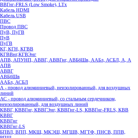
ВВГнг-FRLS (Low Smoke), LTx
Кабель HDMI
Кабель USB
ПВС
Провод ПВС
ПуВ, ПуГВ
ПуВ
ПуГВ
КГ, КГН, КГВВ
КГВВнг,КГВЭнг
АПВ, АПУНП, АВВГ, АВВГнг, АВБбШв, ААБл, АСБЛ, А, А
АПВ
АВВГ
АВБбШв
ААБл, АСБЛ
А - провод алюминиевый, неизолированный, для воздушных
линий
АС - провод алюминиевый, со стальным сердечником,
неизолированный, для воздушных линий
КВВГ, КВВГнг, КВВГЭнг, КВВГнг-LS, КВВГнг-FRLS, КВВ
КВВГ
КВВГнг
КВВГнг-LS
БПВЛ, ВПП, МКШ, МКЭШ, МГШВ, МГТФ, ПНСВ, ППВ,
РПШ,