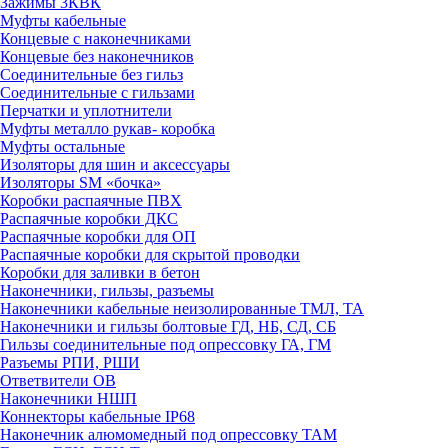
Зажимы 3КВК
Муфты кабельные
Концевые с наконечниками
Концевые без наконечников
Соединительные без гильз
Соединительные с гильзами
Перчатки и уплотнители
Муфты металло рукав- коробка
Муфты остальные
Изоляторы для шин и аксессуары
Изоляторы SM «бочка»
Коробки распаячные ПВХ
Распаячные коробки ДКС
Распаячные коробки для ОП
Распаячные коробки для скрытой проводки
Коробки для заливки в бетон
Наконечники, гильзы, разъемы
Наконечники кабельные неизолированные ТМЛ, ТА
Наконечники и гильзы болтовые ГД, НБ, СД, СБ
Гильзы соединительные под опрессовку ГА, ГМ
Разъемы РПИ, РШИ
Ответвители ОВ
Наконечники НШП
Коннекторы кабельные IP68
Наконечник алюмомедный под опрессовку ТАМ