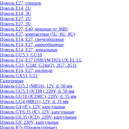
Цоколь Е27, спираль
Цоколь Е14, 2U
Цоколь Е14, 3U
Цоколь Е27, 2U
Цоколь Е27, 3U
Цоколь Е27, Е40, мощные от 36Вт
Цоколь Е27, компактные (5U, 6U, 8U)
Цоколь Е14, Е27, свечеобразные
Цоколь Е14, Е27, шарообразные
Цоколь Е14, Е27, зеркальные
Цоколь GU5.3, GU10
Цоколь Е14, Е27 OSRAM DULUX EL LL
Цоколь G23, G24d, G24q(2), 2G7, 2G11
Цоколь Е14, Е27, цилиндр
Цоколь GX53, G53
Галогенные
Цоколь GU5.3 (MR16), 12V, d. 50 мм
Цоколь GU5.3 (JCDR), 220V, d. 50 мм
Цоколь GU10 (JCDRC), 220V, d. 55 мм
Цоколь GU4 (MR11), 12V, d. 35 мм
Цоколь G4 (JC), 12V, капсульные
Цоколь GY6.35 (JC), 12V, капсульные
Цоколь G6.35 (JCD), 220V, капсульные
Цоколь G9, 220V, капсульные
Цоколь R7s (Прожекторные)