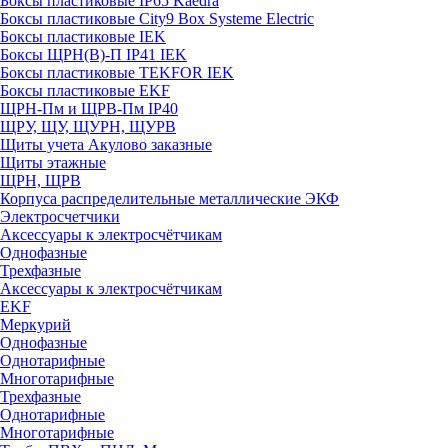
Боксы пластиковые IP65 Kaedra
Боксы пластиковые City9 Box Systeme Electric
Боксы пластиковые IEK
Боксы ЩРН(В)-П IP41 IEK
Боксы пластиковые TEKFOR IEK
Боксы пластиковые EKF
ЩРН-Пм и ЩРВ-Пм IP40
ЩРУ, ЩУ, ЩУРН, ЩУРВ
Щиты учета Акулово заказные
Щиты этажные
ЩРН, ЩРВ
Корпуса распределительные металлические ЭКФ
Электросчетчики
Аксессуары к электросчётчикам
Однофазные
Трехфазные
Аксессуары к электросчётчикам
EKF
Меркурий
Однофазные
Однотарифные
Многотарифные
Трехфазные
Однотарифные
Многотарифные