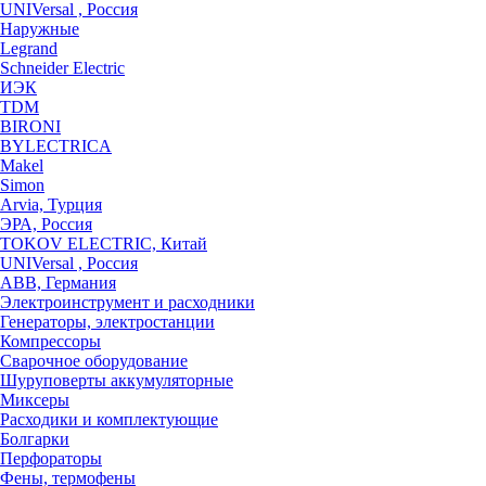
UNIVersal , Россия
Наружные
Legrand
Schneider Electric
ИЭК
TDM
BIRONI
BYLECTRICA
Makel
Simon
Arvia, Турция
ЭРА, Россия
TOKOV ELECTRIC, Китай
UNIVersal , Россия
ABB, Германия
Электроинструмент и расходники
Генераторы, электростанции
Компрессоры
Сварочное оборудование
Шуруповерты аккумуляторные
Миксеры
Расходики и комплектующие
Болгарки
Перфораторы
Фены, термофены