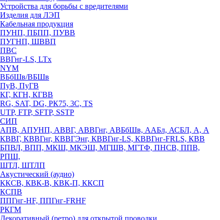
Устройства для борьбы с вредителями
Изделия для ЛЭП
Кабельная продукция
ПУНП, ПБПП, ПУВВ
ПУГНП, ШВВП
ПВС
ВВГнг-LS, LTx
NYM
ВБбШв/ВБШв
ПуВ, ПуГВ
КГ, КГН, КГВВ
RG, SAT, DG, РК75, 3С, TS
UTP, FTP, SFTP, SSTP
СИП
АПВ, АПУНП, АВВГ, АВВГнг, АВБбШв, ААБл, АСБЛ, А, А
КВВГ, КВВГнг, КВВГЭнг, КВВГнг-LS, КВВГнг-FRLS, КВВ
БПВЛ, ВПП, МКШ, МКЭШ, МГШВ, МГТФ, ПНСВ, ППВ,
РПШ,
ШТЛ, ШТЛП
Акустический (аудио)
ККСВ, КВК-В, КВК-П, ККСП
КСПВ
ППГнг-HF, ППГнг-FRHF
РКГМ
Декоративный (ретро) для открытой проводки