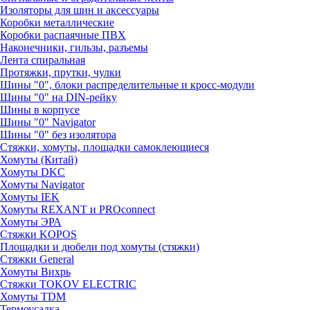
Изоляторы для шин и аксессуары
Коробки металлические
Коробки распаячные ПВХ
Наконечники, гильзы, разъемы
Лента спиральная
Протяжки, прутки, чулки
Шины "0", блоки распределительные и кросс-модули
Шины "0" на DIN-рейку
Шины в корпусе
Шины "0" Navigator
Шины "0" без изолятора
Стяжки, хомуты, площадки самоклеющиеся
Хомуты (Китай)
Хомуты DKC
Хомуты Navigator
Хомуты IEK
Хомуты REXANT и PROconnect
Хомуты ЭРА
Стяжки KOPOS
Площадки и дюбели под хомуты (стяжки)
Стяжки General
Хомуты Вихрь
Стяжки TOKOV ELECTRIC
Хомуты TDM
Термоусадка