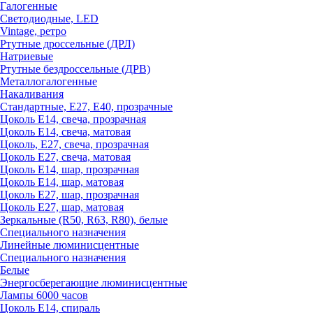
Галогенные
Светодиодные, LED
Vintage, ретро
Ртутные дроссельные (ДРЛ)
Натриевые
Ртутные бездроссельные (ДРВ)
Металлогалогенные
Накаливания
Стандартные, Е27, Е40, прозрачные
Цоколь Е14, свеча, прозрачная
Цоколь Е14, свеча, матовая
Цоколь, Е27, свеча, прозрачная
Цоколь Е27, свеча, матовая
Цоколь Е14, шар, прозрачная
Цоколь Е14, шар, матовая
Цоколь Е27, шар, прозрачная
Цоколь Е27, шар, матовая
Зеркальные (R50, R63, R80), белые
Специального назначения
Линейные люминисцентные
Специального назначения
Белые
Энергосберегающие люминисцентные
Лампы 6000 часов
Цоколь Е14, спираль