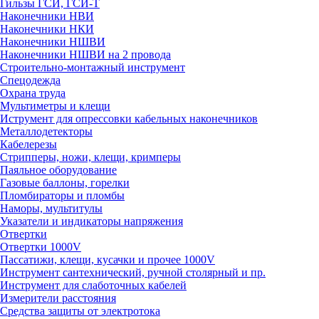
Гильзы ГСИ, ГСИ-Т
Наконечники НВИ
Наконечники НКИ
Наконечники НШВИ
Наконечники НШВИ на 2 провода
Строительно-монтажный инструмент
Спецодежда
Охрана труда
Мультиметры и клещи
Иструмент для опрессовки кабельных наконечников
Металлодетекторы
Кабелерезы
Стрипперы, ножи, клещи, кримперы
Паяльное оборудование
Газовые баллоны, горелки
Пломбираторы и пломбы
Наморы, мультитулы
Указатели и индикаторы напряжения
Отвертки
Отвертки 1000V
Пассатижи, клещи, кусачки и прочее 1000V
Инструмент сантехнический, ручной столярный и пр.
Инструмент для слаботочных кабелей
Измерители расстояния
Средства защиты от электротока