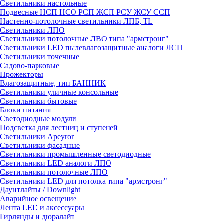
Светильники настольные
Подвесные НСП НСО РСП ЖСП РСУ ЖСУ ССП
Настенно-потолочные светильники ЛПБ, TL
Светильники ЛПО
Светильники потолочные ЛВО типа "армстронг"
Светильники LED пылевлагозащитные аналоги ЛСП
Светильники точечные
Садово-парковые
Прожекторы
Влагозащитные, тип БАННИК
Светильники уличные консольные
Светильники бытовые
Блоки питания
Светодиодные модули
Подсветка для лестниц и ступеней
Светильники Apeyron
Светильники фасадные
Светильники промышленные светодиодные
Светильники LED аналоги ЛПО
Светильники потолочные ЛПО
Светильники LED для потолка типа "армстронг"
Даунтлайты / Downlight
Аварийное освещение
Лента LED и аксессуары
Гирлянды и дюралайт