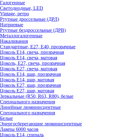
Галогенные
Светодиодные, LED
Vintage, ретро
Ртутные дроссельные (ДРЛ)
Натриевые
Ртутные бездроссельные (ДРВ)
Металлогалогенные
Накаливания
Стандартные, Е27, Е40, прозрачные
Цоколь Е14, свеча, прозрачная
Цоколь Е14, свеча, матовая
Цоколь, Е27, свеча, прозрачная
Цоколь Е27, свеча, матовая
Цоколь Е14, шар, прозрачная
Цоколь Е14, шар, матовая
Цоколь Е27, шар, прозрачная
Цоколь Е27, шар, матовая
Зеркальные (R50, R63, R80), белые
Специального назначения
Линейные люминисцентные
Специального назначения
Белые
Энергосберегающие люминисцентные
Лампы 6000 часов
Цоколь Е14, спираль