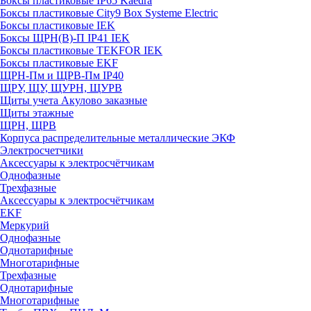
Боксы пластиковые IP65 Kaedra
Боксы пластиковые City9 Box Systeme Electric
Боксы пластиковые IEK
Боксы ЩРН(В)-П IP41 IEK
Боксы пластиковые TEKFOR IEK
Боксы пластиковые EKF
ЩРН-Пм и ЩРВ-Пм IP40
ЩРУ, ЩУ, ЩУРН, ЩУРВ
Щиты учета Акулово заказные
Щиты этажные
ЩРН, ЩРВ
Корпуса распределительные металлические ЭКФ
Электросчетчики
Аксессуары к электросчётчикам
Однофазные
Трехфазные
Аксессуары к электросчётчикам
EKF
Меркурий
Однофазные
Однотарифные
Многотарифные
Трехфазные
Однотарифные
Многотарифные