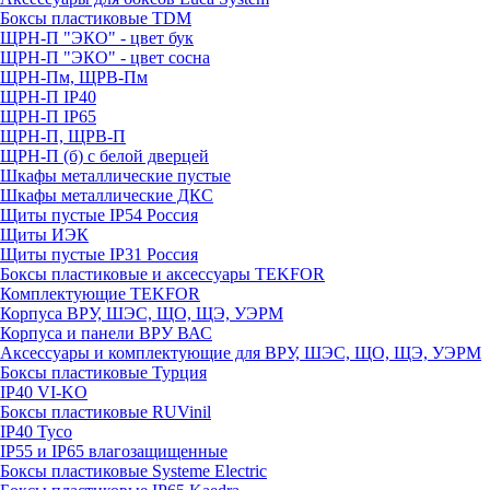
Боксы пластиковые TDM
ЩРН-П "ЭКО" - цвет бук
ЩРН-П "ЭКО" - цвет сосна
ЩРН-Пм, ЩРВ-Пм
ЩРН-П IP40
ЩРН-П IP65
ЩРН-П, ЩРВ-П
ЩРН-П (б) с белой дверцей
Шкафы металлические пустые
Шкафы металлические ДКС
Щиты пустые IP54 Россия
Щиты ИЭК
Щиты пустые IP31 Россия
Боксы пластиковые и аксессуары TEKFOR
Комплектующие TEKFOR
Корпуса ВРУ, ШЭС, ЩО, ЩЭ, УЭРМ
Корпуса и панели ВРУ ВАС
Аксессуары и комплектующие для ВРУ, ШЭС, ЩО, ЩЭ, УЭРМ
Боксы пластиковые Турция
IP40 VI-KO
Боксы пластиковые RUVinil
IP40 Тусо
IP55 и IP65 влагозащищенные
Боксы пластиковые Systeme Electric