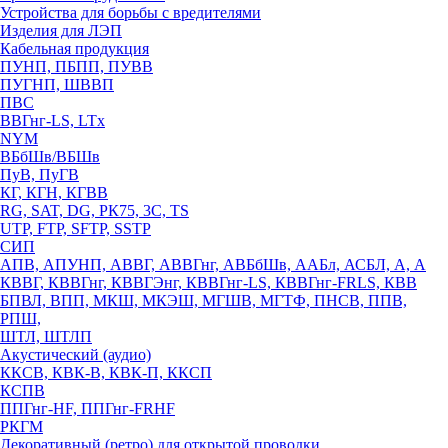
Устройства для борьбы с вредителями
Изделия для ЛЭП
Кабельная продукция
ПУНП, ПБПП, ПУВВ
ПУГНП, ШВВП
ПВС
ВВГнг-LS, LTx
NYM
ВБбШв/ВБШв
ПуВ, ПуГВ
КГ, КГН, КГВВ
RG, SAT, DG, РК75, 3С, TS
UTP, FTP, SFTP, SSTP
СИП
АПВ, АПУНП, АВВГ, АВВГнг, АВБбШв, ААБл, АСБЛ, А, А
КВВГ, КВВГнг, КВВГЭнг, КВВГнг-LS, КВВГнг-FRLS, КВВ
БПВЛ, ВПП, МКШ, МКЭШ, МГШВ, МГТФ, ПНСВ, ППВ,
РПШ,
ШТЛ, ШТЛП
Акустический (аудио)
ККСВ, КВК-В, КВК-П, ККСП
КСПВ
ППГнг-HF, ППГнг-FRHF
РКГМ
Декоративный (ретро) для открытой проводки