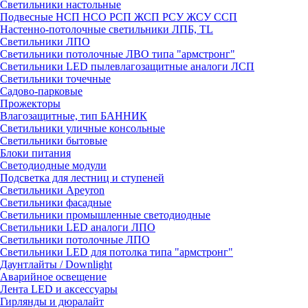
Светильники настольные
Подвесные НСП НСО РСП ЖСП РСУ ЖСУ ССП
Настенно-потолочные светильники ЛПБ, TL
Светильники ЛПО
Светильники потолочные ЛВО типа "армстронг"
Светильники LED пылевлагозащитные аналоги ЛСП
Светильники точечные
Садово-парковые
Прожекторы
Влагозащитные, тип БАННИК
Светильники уличные консольные
Светильники бытовые
Блоки питания
Светодиодные модули
Подсветка для лестниц и ступеней
Светильники Apeyron
Светильники фасадные
Светильники промышленные светодиодные
Светильники LED аналоги ЛПО
Светильники потолочные ЛПО
Светильники LED для потолка типа "армстронг"
Даунтлайты / Downlight
Аварийное освещение
Лента LED и аксессуары
Гирлянды и дюралайт