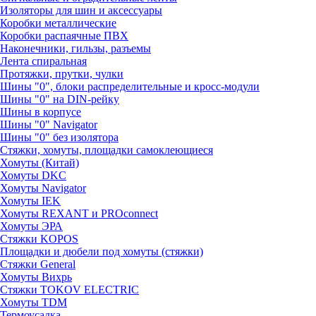
Изоляторы для шин и аксессуары
Коробки металлические
Коробки распаячные ПВХ
Наконечники, гильзы, разъемы
Лента спиральная
Протяжки, прутки, чулки
Шины "0", блоки распределительные и кросс-модули
Шины "0" на DIN-рейку
Шины в корпусе
Шины "0" Navigator
Шины "0" без изолятора
Стяжки, хомуты, площадки самоклеющиеся
Хомуты (Китай)
Хомуты DKC
Хомуты Navigator
Хомуты IEK
Хомуты REXANT и PROconnect
Хомуты ЭРА
Стяжки KOPOS
Площадки и дюбели под хомуты (стяжки)
Стяжки General
Хомуты Вихрь
Стяжки TOKOV ELECTRIC
Хомуты TDM
Термоусадка