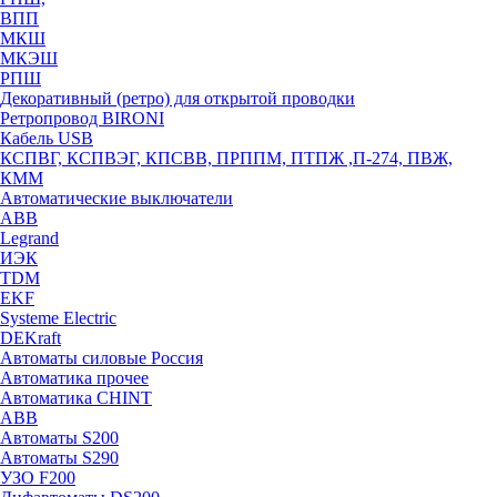
ВПП
МКШ
МКЭШ
РПШ
Декоративный (ретро) для открытой проводки
Ретропровод BIRONI
Кабель USB
КСПВГ, КСПВЭГ, КПСВВ, ПРППМ, ПТПЖ ,П-274, ПВЖ,
КММ
Автоматические выключатели
ABB
Legrand
ИЭК
TDM
EKF
Systeme Electric
DEKraft
Автоматы силовые Россия
Автоматика прочее
Автоматика CHINT
ABB
Автоматы S200
Автоматы S290
УЗО F200