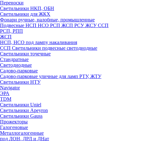
Переноски
Светильники НКП, ОБН
Светильники для ЖКХ
Фонари ручные, налобные, промышленные
Подвесные НСП НСО РСП ЖСП РСУ ЖСУ ССП
РСП, РПП
ЖСП
НСП, НСО под лампу накаливания
ССП Светильники подвесные светодиодные
Светильники точечные
Стандратные
Светодиодные
Садово-парковые
Садово-парковые уличные для ламп РТУ, ЖТУ
Светильники НТУ
Navigator
ЭРА
TDM
Светильники Uniel
Светильники Apeyron
Светильники Gauss
Прожекторы
Галогеновые
Металлогалогенные
под ЛОН, ДРЛ и ДНат