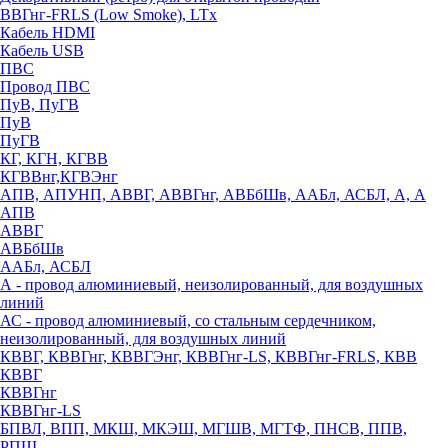
ВВГнг-FRLS (Low Smoke), LTx
Кабель HDMI
Кабель USB
ПВС
Провод ПВС
ПуВ, ПуГВ
ПуВ
ПуГВ
КГ, КГН, КГВВ
КГВВнг,КГВЭнг
АПВ, АПУНП, АВВГ, АВВГнг, АВБбШв, ААБл, АСБЛ, А, А
АПВ
АВВГ
АВБбШв
ААБл, АСБЛ
А - провод алюминиевый, неизолированный, для воздушных
линий
АС - провод алюминиевый, со стальным сердечником,
неизолированный, для воздушных линий
КВВГ, КВВГнг, КВВГЭнг, КВВГнг-LS, КВВГнг-FRLS, КВВ
КВВГ
КВВГнг
КВВГнг-LS
БПВЛ, ВПП, МКШ, МКЭШ, МГШВ, МГТФ, ПНСВ, ППВ,
РПШ,