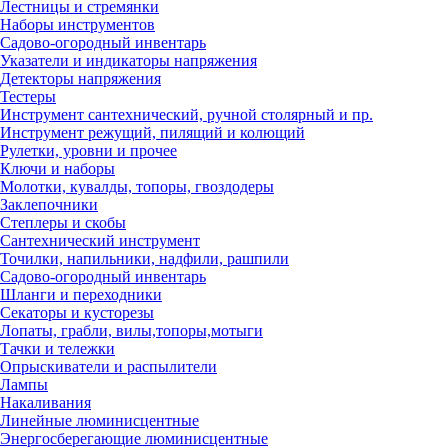
Лестницы и стремянки
Наборы инструментов
Садово-огородный инвентарь
Указатели и индикаторы напряжения
Детекторы напряжения
Тестеры
Инструмент сантехнический, ручной столярный и пр.
Инструмент режущий, пилящий и колющий
Рулетки, уровни и прочее
Ключи и наборы
Молотки, кувалды, топоры, гвоздодеры
Заклепочники
Степлеры и скобы
Сантехнический инструмент
Точилки, напильники, надфили, рашпили
Садово-огородный инвентарь
Шланги и переходники
Секаторы и кусторезы
Лопаты, грабли, вилы,топоры,мотыги
Тачки и тележки
Опрыскиватели и распылители
Лампы
Накаливания
Линейные люминисцентные
Энергосберегающие люминисцентные