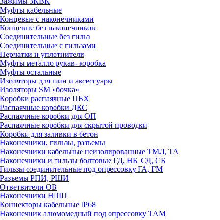
Зажимы 3КВК
Муфты кабельные
Концевые с наконечниками
Концевые без наконечников
Соединительные без гильз
Соединительные с гильзами
Перчатки и уплотнители
Муфты металло рукав- коробка
Муфты остальные
Изоляторы для шин и аксессуары
Изоляторы SM «бочка»
Коробки распаячные ПВХ
Распаячные коробки ДКС
Распаячные коробки для ОП
Распаячные коробки для скрытой проводки
Коробки для заливки в бетон
Наконечники, гильзы, разъемы
Наконечники кабельные неизолированные ТМЛ, ТА
Наконечники и гильзы болтовые ГД, НБ, СД, СБ
Гильзы соединительные под опрессовку ГА, ГМ
Разъемы РПИ, РШИ
Ответвители ОВ
Наконечники НШП
Коннекторы кабельные IP68
Наконечник алюмомедный под опрессовку ТАМ