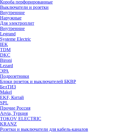
Короба перфорированные
Выключатели и розетки
Внутренние
Наружные
Для электроплит
Внутренние
Legrand
Systeme Electric
IEK
TDM
DKC
Bironi
Lezard
ЭРА
Подрозетники
Блоки розеток и выключателей БКВР
БелТИЗ
Makel
EKF, Китай
SPL
Прочие Россия
Arvia, Турция
TOKOV ELECTRIC
KRANZ
Розетки и выключатели для кабель-каналов