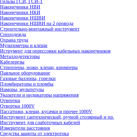
Гильзы ГСИ, ГСИ-Т
Наконечники НВИ
Наконечники НКИ
Наконечники НШВИ
Наконечники НШВИ на 2 провода
Строительно-монтажный инструмент
Спецодежда
Охрана труда
Мультиметры и клещи
Иструмент для опрессовки кабельных наконечников
Металлодетекторы
Кабелерезы
Стрипперы, ножи, клещи, кримперы
Паяльное оборудование
Газовые баллоны, горелки
Пломбираторы и пломбы
Наморы, мультитулы
Указатели и индикаторы напряжения
Отвертки
Отвертки 1000V
Пассатижи, клещи, кусачки и прочее 1000V
Инструмент сантехнический, ручной столярный и пр.
Инструмент для слаботочных кабелей
Измерители расстояния
Средства защиты от электротока