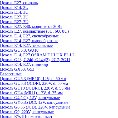
Цоколь Е27, спираль
Цоколь Е14, 2U
Цоколь Е14, 3U
Цоколь Е27, 2U
Цоколь Е27, 3U
Цоколь Е27, Е40, мощные от 36Вт
Цоколь Е27, компактные (5U, 6U, 8U)
Цоколь Е14, Е27, свечеобразные
Цоколь Е14, Е27, шарообразные
Цоколь Е14, Е27, зеркальные
Цоколь GU5.3, GU10
Цоколь Е14, Е27 OSRAM DULUX EL LL
Цоколь G23, G24d, G24q(2), 2G7, 2G11
Цоколь Е14, Е27, цилиндр
Цоколь GX53, G53
Галогенные
Цоколь GU5.3 (MR16), 12V, d. 50 мм
Цоколь GU5.3 (JCDR), 220V, d. 50 мм
Цоколь GU10 (JCDRC), 220V, d. 55 мм
Цоколь GU4 (MR11), 12V, d. 35 мм
Цоколь G4 (JC), 12V, капсульные
Цоколь GY6.35 (JC), 12V, капсульные
Цоколь G6.35 (JCD), 220V, капсульные
Цоколь G9, 220V, капсульные
Цоколь R7s (Прожекторные)