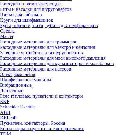
Расходики и комплектующие
Биты и насадки для шуруповертов
Пилки для лобзиков
Круги для шлифмашинок
Буры, коронки, пики, зубила для перфораторов
Сверла
Масла
Расходные материалы для триммеров
Расходные материалы для электро и бензопил
Зарядные устройства для шуруповёртов
Расходные материалы для моек высокого давления
Расходные материалы для культиваторов и мотоблоков
Расходные материалы для насосов
Электромагниты
Шлифовальные машины
Вибрационные
Ленточные
Реле тепловые, пускатели и контакторы
EKF
Schneider Electric
ABB
DEKraft
Пускатели, контакторы, Россия
Контакторы и пускатели Электротехник
TDM