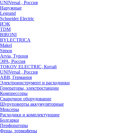
UNIVersal , Россия
Наружные
Legrand
Schneider Electric
ИЭК
TDM
BIRONI
BYLECTRICA
Makel
Simon
Arvia, Турция
ЭРА, Россия
TOKOV ELECTRIC, Китай
UNIVersal , Россия
ABB, Германия
Электроинструмент и расходники
Генераторы, электростанции
Компрессоры
Сварочное оборудование
Шуруповерты аккумуляторные
Миксеры
Расходики и комплектующие
Болгарки
Перфораторы
Фены, термофены