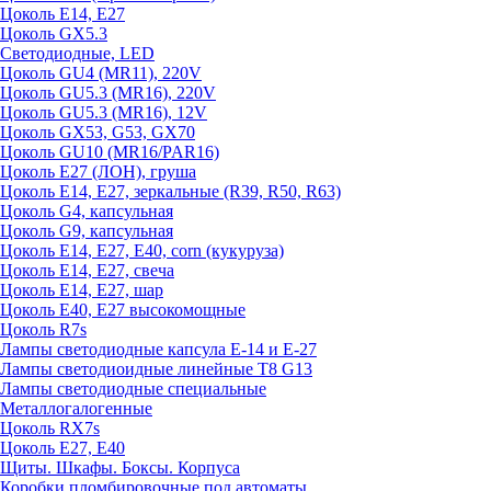
Цоколь E14, E27
Цоколь GX5.3
Светодиодные, LED
Цоколь GU4 (MR11), 220V
Цоколь GU5.3 (MR16), 220V
Цоколь GU5.3 (MR16), 12V
Цоколь GX53, G53, GX70
Цоколь GU10 (MR16/PAR16)
Цоколь Е27 (ЛОН), груша
Цоколь Е14, Е27, зеркальные (R39, R50, R63)
Цоколь G4, капсульная
Цоколь G9, капсульная
Цоколь Е14, Е27, Е40, corn (кукуруза)
Цоколь Е14, Е27, свеча
Цоколь Е14, Е27, шар
Цоколь Е40, Е27 высокомощные
Цоколь R7s
Лампы светодиодные капсула Е-14 и Е-27
Лампы светодиоидные линейные T8 G13
Лампы светодиодные специальные
Металлогалогенные
Цоколь RX7s
Цоколь Е27, E40
Щиты. Шкафы. Боксы. Корпуса
Коробки пломбировочные под автоматы