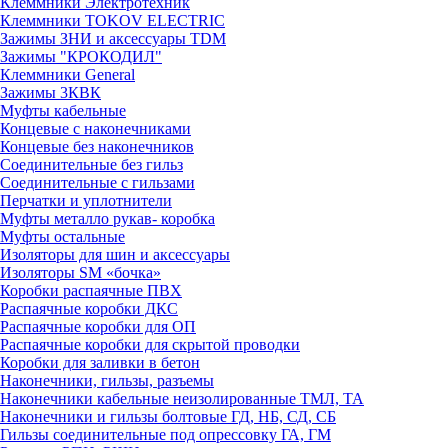
Клеммники Электротехник
Клеммники TOKOV ELECTRIC
Зажимы ЗНИ и аксессуары TDM
Зажимы "КРОКОДИЛ"
Клеммники General
Зажимы 3КВК
Муфты кабельные
Концевые с наконечниками
Концевые без наконечников
Соединительные без гильз
Соединительные с гильзами
Перчатки и уплотнители
Муфты металло рукав- коробка
Муфты остальные
Изоляторы для шин и аксессуары
Изоляторы SM «бочка»
Коробки распаячные ПВХ
Распаячные коробки ДКС
Распаячные коробки для ОП
Распаячные коробки для скрытой проводки
Коробки для заливки в бетон
Наконечники, гильзы, разъемы
Наконечники кабельные неизолированные ТМЛ, ТА
Наконечники и гильзы болтовые ГД, НБ, СД, СБ
Гильзы соединительные под опрессовку ГА, ГМ