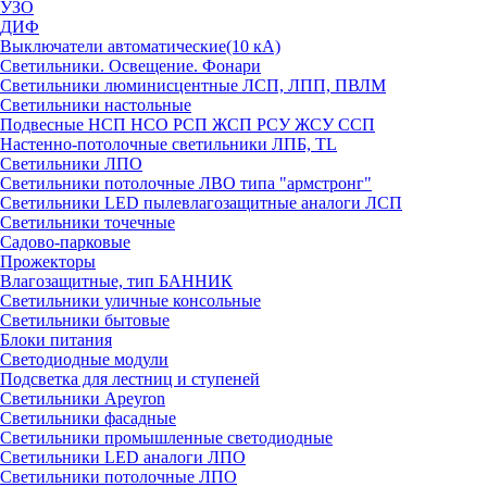
УЗО
ДИФ
Выключатели автоматические(10 кА)
Светильники. Освещение. Фонари
Светильники люминисцентные ЛСП, ЛПП, ПВЛМ
Светильники настольные
Подвесные НСП НСО РСП ЖСП РСУ ЖСУ ССП
Настенно-потолочные светильники ЛПБ, TL
Светильники ЛПО
Светильники потолочные ЛВО типа "армстронг"
Светильники LED пылевлагозащитные аналоги ЛСП
Светильники точечные
Садово-парковые
Прожекторы
Влагозащитные, тип БАННИК
Светильники уличные консольные
Светильники бытовые
Блоки питания
Светодиодные модули
Подсветка для лестниц и ступеней
Светильники Apeyron
Светильники фасадные
Светильники промышленные светодиодные
Светильники LED аналоги ЛПО
Светильники потолочные ЛПО