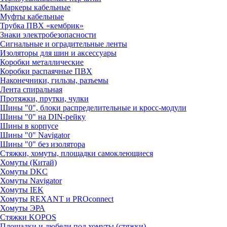
Маркеры кабельные
Муфты кабельные
Трубка ПВХ «кембрик»
Знаки электробезопасности
Сигнальные и оградительные ленты
Изоляторы для шин и аксессуары
Коробки металлические
Коробки распаячные ПВХ
Наконечники, гильзы, разъемы
Лента спиральная
Протяжки, прутки, чулки
Шины "0", блоки распределительные и кросс-модули
Шины "0" на DIN-рейку
Шины в корпусе
Шины "0" Navigator
Шины "0" без изолятора
Стяжки, хомуты, площадки самоклеющиеся
Хомуты (Китай)
Хомуты DKC
Хомуты Navigator
Хомуты IEK
Хомуты REXANT и PROconnect
Хомуты ЭРА
Стяжки KOPOS
Площадки и дюбели под хомуты (стяжки)