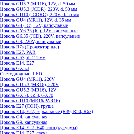
Цоколь GU5.3 (MR16), 12V, d. 50 мм
Цоколь GU5.3 (JCDR), 220V, d. 50 мм
Цоколь GU10 (JCDRC), 220V, d. 55 мм
Цоколь GU4 (MR11), 12V, d. 35 мм
Цоколь G4 (JC), 12V, капсульные
Цоколь GY6.35 (JC), 12V, капсульные
Цоколь G6.35 (JCD), 220V, капсульные
Цоколь G9, 220V, капсульные
Цоколь R7s (Прожекторные)
Цоколь Е27, PAR
Цоколь G53, d. 111 мм
Цоколь E14, E27
Цоколь GX5.3
Светодиодные, LED
Цоколь GU4 (MR11), 220V
Цоколь GU5.3 (MR16), 220V
Цоколь GU5.3 (MR16), 12V
Цоколь GX53, G53, GX70
Цоколь GU10 (MR16/PAR16)
Цоколь Е27 (ЛОН), груша
Цоколь Е14, Е27, зеркальные (R39, R50, R63)
Цоколь G4, капсульная
Цоколь G9, капсульная
Цоколь Е14, Е27, Е40, corn (кукуруза)
Цоколь Е14, Е27, свеча