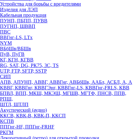
Устройства для борьбы с вредителями
Изделия для ЛЭП
Кабельная продукция
ПУНП, ПБПП, ПУВВ
ПУГНП, ШВВП
ПВС
ВВГнг-LS, LTx
NYM
ВБбШв/ВБШв
ПуВ, ПуГВ
КГ, КГН, КГВВ
RG, SAT, DG, РК75, 3С, TS
UTP, FTP, SFTP, SSTP
СИП
АПВ, АПУНП, АВВГ, АВВГнг, АВБбШв, ААБл, АСБЛ, А, А
КВВГ, КВВГнг, КВВГЭнг, КВВГнг-LS, КВВГнг-FRLS, КВВ
БПВЛ, ВПП, МКШ, МКЭШ, МГШВ, МГТФ, ПНСВ, ППВ,
РПШ,
ШТЛ, ШТЛП
Акустический (аудио)
ККСВ, КВК-В, КВК-П, ККСП
КСПВ
ППГнг-HF, ППГнг-FRHF
РКГМ
Декоративный (ретро) для открытой проводки