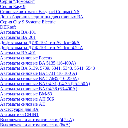
Серия "Домовой"
Серия Easy 9
Силовые автоматы Easypact Compact NS
Доп. сборочные единицы для силовых ВА
Серия City 9 Systeme Electric
DEKraft
Автоматы BA-101
Автоматы ВА-201
Дифавтоматы ДИФ-102 тип АС lcu=6kA
Дифавтоматы ДИФ-101 тип АС lcu=4.5kA
Автоматы BA-401
Автоматы силовые Россия
Автоматы силовые BA 5135 (16-400А)
Автоматы BA 5139, 5739, 5341, 5343, 5541, 5543
Автоматы силовые BA 5731 (16-100 А)
Автоматы силовые ВА 57ф35 (16-250А)
Автоматы силовые BA 04-31, 04-35 (25-250А)
Автоматы силовые BA 04-36 (63-400А)
Автоматы силовые ВМ-63
Автоматы силовые АП 50Б
Автоматы силовые АЕ
Аксессуары для ВА
Автоматика CHINT
Выключатели автоматические(4,5кА)
Выключатели автоматические(6кА)