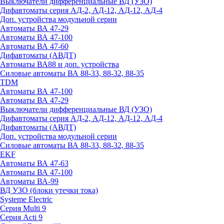
Выключатели дифференциальные ВД (УЗО)
Дифавтоматы серия АД-2, АД-12, АД-12, АД-4
Доп. устройства модульной серии
Автоматы ВА 47-29
Автоматы ВА 47-100
Автоматы ВА 47-60
Дифавтоматы (АВДТ)
Автоматы ВА88 и доп. устройства
Силовые автоматы ВА 88-33, 88-32, 88-35
TDM
Автоматы ВА 47-100
Автоматы ВА 47-29
Выключатели дифференциальные ВД (УЗО)
Дифавтоматы серия АД-2, АД-12, АД-12, АД-4
Дифавтоматы (АВДТ)
Доп. устройства модульной серии
Силовые автоматы ВА 88-33, 88-32, 88-35
EKF
Автоматы ВА 47-63
Автоматы ВА 47-100
Автоматы ВА-99
ВД УЗО (блоки утечки тока)
Systeme Electric
Серия Multi 9
Серия Acti 9