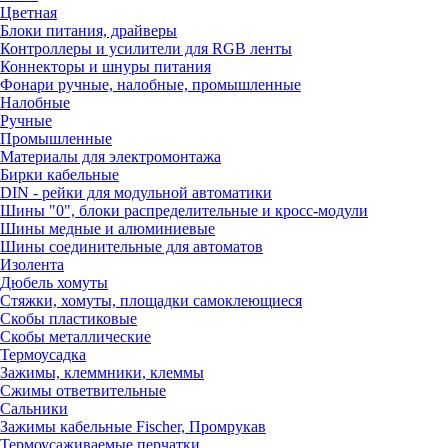
Цветная
Блоки питания, драйверы
Контроллеры и усилители для RGB ленты
Коннекторы и шнуры питания
Фонари ручные, налобные, промышленные
Налобные
Ручные
Промышленные
Материалы для электромонтажа
Бирки кабельные
DIN - рейки для модульной автоматики
Шины "0", блоки распределительные и кросс-модули
Шины медные и алюминиевые
Шины соединительные для автоматов
Изолента
Дюбель хомуты
Стяжки, хомуты, площадки самоклеющиеся
Скобы пластиковые
Скобы металлические
Термоусадка
Зажимы, клеммники, клеммы
Сжимы ответвительные
Сальники
Зажимы кабельные Fischer, Промрукав
Термоусаживаемые перчатки