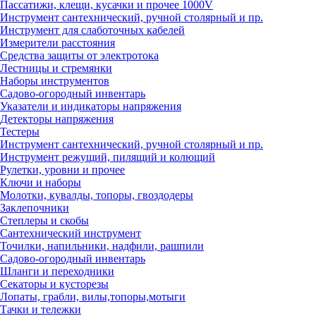
Пассатижи, клещи, кусачки и прочее 1000V
Инструмент сантехнический, ручной столярный и пр.
Инструмент для слаботочных кабелей
Измерители расстояния
Средства защиты от электротока
Лестницы и стремянки
Наборы инструментов
Садово-огородный инвентарь
Указатели и индикаторы напряжения
Детекторы напряжения
Тестеры
Инструмент сантехнический, ручной столярный и пр.
Инструмент режущий, пилящий и колющий
Рулетки, уровни и прочее
Ключи и наборы
Молотки, кувалды, топоры, гвоздодеры
Заклепочники
Степлеры и скобы
Сантехнический инструмент
Точилки, напильники, надфили, рашпили
Садово-огородный инвентарь
Шланги и переходники
Секаторы и кусторезы
Лопаты, грабли, вилы,топоры,мотыги
Тачки и тележки