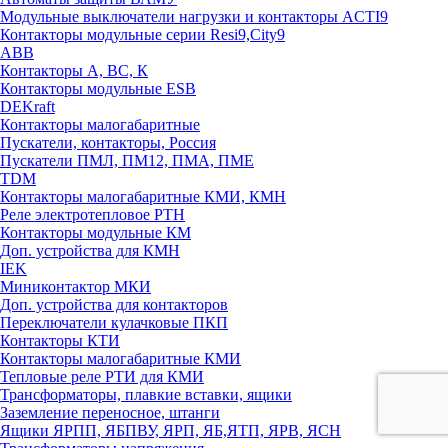
Модульные выключатели нагрузки и контакторы ACTI9
Контакторы модульные серии Resi9,City9
ABB
Контакторы А, ВС, К
Контакторы модульные ESB
DEKraft
Контакторы малогабаритные
Пускатели, контакторы, Россия
Пускатели ПМЛ, ПМ12, ПМА, ПМЕ
TDM
Контакторы малогабаритные КМИ, КМН
Реле электротепловое РТН
Контакторы модульные КМ
Доп. устройства для КМН
IEK
Миниконтактор МКИ
Доп. устройства для контакторов
Переключатели кулачковые ПКП
Контакторы КТИ
Контакторы малогабаритные КМИ
Тепловые реле РTИ для КМИ
Трансформаторы, плавкие вставки, ящики
Заземление переносное, штанги
Ящики ЯРПП, ЯБПВУ, ЯРП, ЯБ,ЯТП, ЯРВ, ЯСН