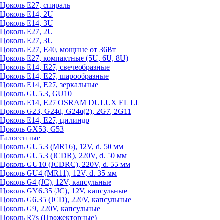
Цоколь Е27, спираль
Цоколь Е14, 2U
Цоколь Е14, 3U
Цоколь Е27, 2U
Цоколь Е27, 3U
Цоколь Е27, Е40, мощные от 36Вт
Цоколь Е27, компактные (5U, 6U, 8U)
Цоколь Е14, Е27, свечеобразные
Цоколь Е14, Е27, шарообразные
Цоколь Е14, Е27, зеркальные
Цоколь GU5.3, GU10
Цоколь Е14, Е27 OSRAM DULUX EL LL
Цоколь G23, G24d, G24q(2), 2G7, 2G11
Цоколь Е14, Е27, цилиндр
Цоколь GX53, G53
Галогенные
Цоколь GU5.3 (MR16), 12V, d. 50 мм
Цоколь GU5.3 (JCDR), 220V, d. 50 мм
Цоколь GU10 (JCDRC), 220V, d. 55 мм
Цоколь GU4 (MR11), 12V, d. 35 мм
Цоколь G4 (JC), 12V, капсульные
Цоколь GY6.35 (JC), 12V, капсульные
Цоколь G6.35 (JCD), 220V, капсульные
Цоколь G9, 220V, капсульные
Цоколь R7s (Прожекторные)