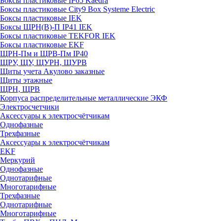
Боксы пластиковые IP65 Kaedra
Боксы пластиковые City9 Box Systeme Electric
Боксы пластиковые IEK
Боксы ЩРН(В)-П IP41 IEK
Боксы пластиковые TEKFOR IEK
Боксы пластиковые EKF
ЩРН-Пм и ЩРВ-Пм IP40
ЩРУ, ЩУ, ЩУРН, ЩУРВ
Щиты учета Акулово заказные
Щиты этажные
ЩРН, ЩРВ
Корпуса распределительные металлические ЭКФ
Электросчетчики
Аксессуары к электросчётчикам
Однофазные
Трехфазные
Аксессуары к электросчётчикам
EKF
Меркурий
Однофазные
Однотарифные
Многотарифные
Трехфазные
Однотарифные
Многотарифные