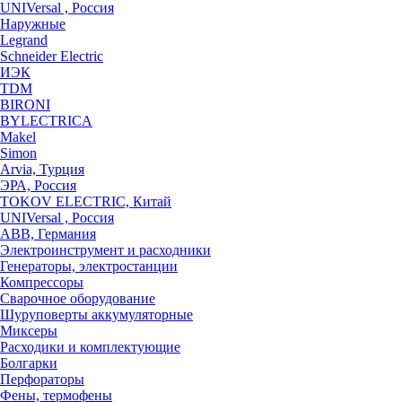
UNIVersal , Россия
Наружные
Legrand
Schneider Electric
ИЭК
TDM
BIRONI
BYLECTRICA
Makel
Simon
Arvia, Турция
ЭРА, Россия
TOKOV ELECTRIC, Китай
UNIVersal , Россия
ABB, Германия
Электроинструмент и расходники
Генераторы, электростанции
Компрессоры
Сварочное оборудование
Шуруповерты аккумуляторные
Миксеры
Расходики и комплектующие
Болгарки
Перфораторы
Фены, термофены