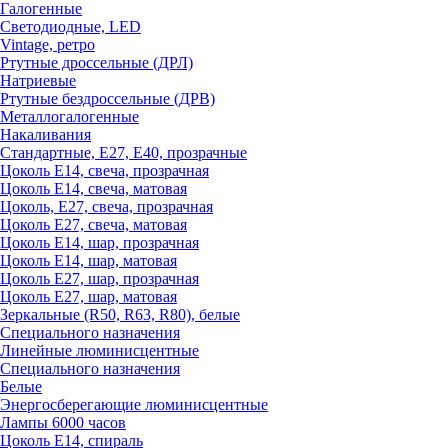
Галогенные
Светодиодные, LED
Vintage, ретро
Ртутные дроссельные (ДРЛ)
Натриевые
Ртутные бездроссельные (ДРВ)
Металлогалогенные
Накаливания
Стандартные, Е27, Е40, прозрачные
Цоколь Е14, свеча, прозрачная
Цоколь Е14, свеча, матовая
Цоколь, Е27, свеча, прозрачная
Цоколь Е27, свеча, матовая
Цоколь Е14, шар, прозрачная
Цоколь Е14, шар, матовая
Цоколь Е27, шар, прозрачная
Цоколь Е27, шар, матовая
Зеркальные (R50, R63, R80), белые
Специального назначения
Линейные люминисцентные
Специального назначения
Белые
Энергосберегающие люминисцентные
Лампы 6000 часов
Цоколь Е14, спираль