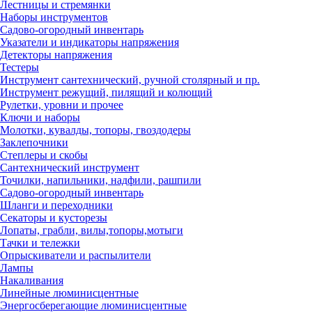
Лестницы и стремянки
Наборы инструментов
Садово-огородный инвентарь
Указатели и индикаторы напряжения
Детекторы напряжения
Тестеры
Инструмент сантехнический, ручной столярный и пр.
Инструмент режущий, пилящий и колющий
Рулетки, уровни и прочее
Ключи и наборы
Молотки, кувалды, топоры, гвоздодеры
Заклепочники
Степлеры и скобы
Сантехнический инструмент
Точилки, напильники, надфили, рашпили
Садово-огородный инвентарь
Шланги и переходники
Секаторы и кусторезы
Лопаты, грабли, вилы,топоры,мотыги
Тачки и тележки
Опрыскиватели и распылители
Лампы
Накаливания
Линейные люминисцентные
Энергосберегающие люминисцентные