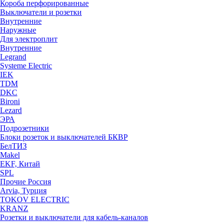
Короба перфорированные
Выключатели и розетки
Внутренние
Наружные
Для электроплит
Внутренние
Legrand
Systeme Electric
IEK
TDM
DKC
Bironi
Lezard
ЭРА
Подрозетники
Блоки розеток и выключателей БКВР
БелТИЗ
Makel
EKF, Китай
SPL
Прочие Россия
Arvia, Турция
TOKOV ELECTRIC
KRANZ
Розетки и выключатели для кабель-каналов