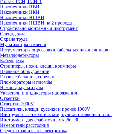
Гильзы ГСИ, ГСИ-Т
Наконечники НВИ
Наконечники НКИ
Наконечники НШВИ
Наконечники НШВИ на 2 провода
Строительно-монтажный инструмент
Спецодежда
Охрана труда
Мультиметры и клещи
Иструмент для опрессовки кабельных наконечников
Металлодетекторы
Кабелерезы
Стрипперы, ножи, клещи, кримперы
Паяльное оборудование
Газовые баллоны, горелки
Пломбираторы и пломбы
Наморы, мультитулы
Указатели и индикаторы напряжения
Отвертки
Отвертки 1000V
Пассатижи, клещи, кусачки и прочее 1000V
Инструмент сантехнический, ручной столярный и пр.
Инструмент для слаботочных кабелей
Измерители расстояния
Средства защиты от электротока