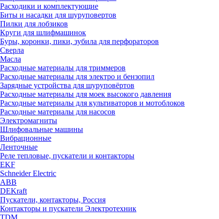
Расходики и комплектующие
Биты и насадки для шуруповертов
Пилки для лобзиков
Круги для шлифмашинок
Буры, коронки, пики, зубила для перфораторов
Сверла
Масла
Расходные материалы для триммеров
Расходные материалы для электро и бензопил
Зарядные устройства для шуруповёртов
Расходные материалы для моек высокого давления
Расходные материалы для культиваторов и мотоблоков
Расходные материалы для насосов
Электромагниты
Шлифовальные машины
Вибрационные
Ленточные
Реле тепловые, пускатели и контакторы
EKF
Schneider Electric
ABB
DEKraft
Пускатели, контакторы, Россия
Контакторы и пускатели Электротехник
TDM