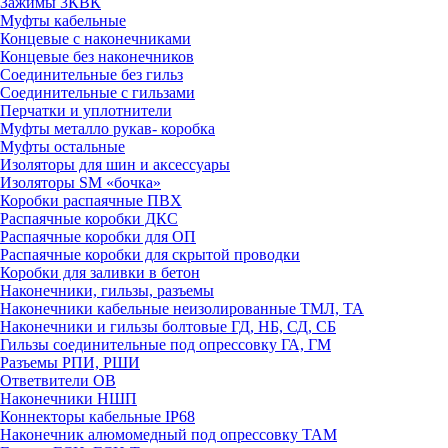
Зажимы 3КВК
Муфты кабельные
Концевые с наконечниками
Концевые без наконечников
Соединительные без гильз
Соединительные с гильзами
Перчатки и уплотнители
Муфты металло рукав- коробка
Муфты остальные
Изоляторы для шин и аксессуары
Изоляторы SM «бочка»
Коробки распаячные ПВХ
Распаячные коробки ДКС
Распаячные коробки для ОП
Распаячные коробки для скрытой проводки
Коробки для заливки в бетон
Наконечники, гильзы, разъемы
Наконечники кабельные неизолированные ТМЛ, ТА
Наконечники и гильзы болтовые ГД, НБ, СД, СБ
Гильзы соединительные под опрессовку ГА, ГМ
Разъемы РПИ, РШИ
Ответвители ОВ
Наконечники НШП
Коннекторы кабельные IP68
Наконечник алюмомедный под опрессовку ТАМ