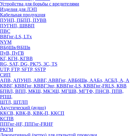
Устройства для борьбы с вредителями
Изделия для ЛЭП
Кабельная продукция
ПУНП, ПБПП, ПУВВ
ПУГНП, ШВВП
ПВС
ВВГнг-LS, LTx
NYM
ВБбШв/ВБШв
ПуВ, ПуГВ
КГ, КГН, КГВВ
RG, SAT, DG, РК75, 3С, TS
UTP, FTP, SFTP, SSTP
СИП
АПВ, АПУНП, АВВГ, АВВГнг, АВБбШв, ААБл, АСБЛ, А, А
КВВГ, КВВГнг, КВВГЭнг, КВВГнг-LS, КВВГнг-FRLS, КВВ
БПВЛ, ВПП, МКШ, МКЭШ, МГШВ, МГТФ, ПНСВ, ППВ,
РПШ,
ШТЛ, ШТЛП
Акустический (аудио)
ККСВ, КВК-В, КВК-П, ККСП
КСПВ
ППГнг-HF, ППГнг-FRHF
РКГМ
Декоративный (ретро) для открытой проводки