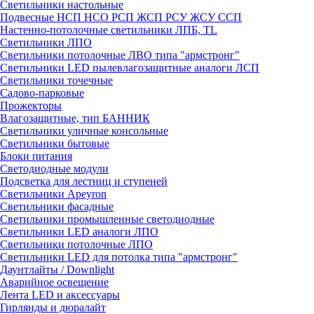
Светильники настольные
Подвесные НСП НСО РСП ЖСП РСУ ЖСУ ССП
Настенно-потолочные светильники ЛПБ, TL
Светильники ЛПО
Светильники потолочные ЛВО типа "армстронг"
Светильники LED пылевлагозащитные аналоги ЛСП
Светильники точечные
Садово-парковые
Прожекторы
Влагозащитные, тип БАННИК
Светильники уличные консольные
Светильники бытовые
Блоки питания
Светодиодные модули
Подсветка для лестниц и ступеней
Светильники Apeyron
Светильники фасадные
Светильники промышленные светодиодные
Светильники LED аналоги ЛПО
Светильники потолочные ЛПО
Светильники LED для потолка типа "армстронг"
Даунтлайты / Downlight
Аварийное освещение
Лента LED и аксессуары
Гирлянды и дюралайт