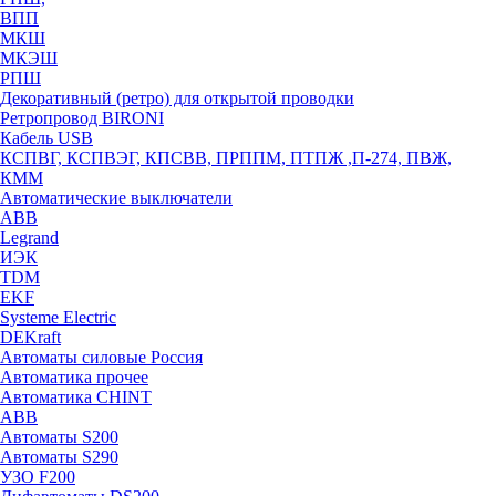
ВПП
МКШ
МКЭШ
РПШ
Декоративный (ретро) для открытой проводки
Ретропровод BIRONI
Кабель USB
КСПВГ, КСПВЭГ, КПСВВ, ПРППМ, ПТПЖ ,П-274, ПВЖ,
КММ
Автоматические выключатели
ABB
Legrand
ИЭК
TDM
EKF
Systeme Electric
DEKraft
Автоматы силовые Россия
Автоматика прочее
Автоматика CHINT
ABB
Автоматы S200
Автоматы S290
УЗО F200