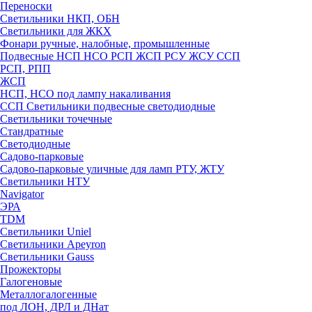
Переноски
Светильники НКП, ОБН
Светильники для ЖКХ
Фонари ручные, налобные, промышленные
Подвесные НСП НСО РСП ЖСП РСУ ЖСУ ССП
РСП, РПП
ЖСП
НСП, НСО под лампу накаливания
ССП Светильники подвесные светодиодные
Светильники точечные
Стандратные
Светодиодные
Садово-парковые
Садово-парковые уличные для ламп РТУ, ЖТУ
Светильники НТУ
Navigator
ЭРА
TDM
Светильники Uniel
Светильники Apeyron
Светильники Gauss
Прожекторы
Галогеновые
Металлогалогенные
под ЛОН, ДРЛ и ДНат