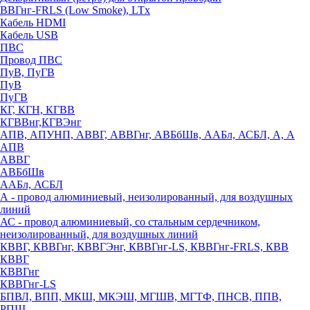
ВВГнг-FRLS (Low Smoke), LTx
Кабель HDMI
Кабель USB
ПВС
Провод ПВС
ПуВ, ПуГВ
ПуВ
ПуГВ
КГ, КГН, КГВВ
КГВВнг,КГВЭнг
АПВ, АПУНП, АВВГ, АВВГнг, АВБбШв, ААБл, АСБЛ, А, А
АПВ
АВВГ
АВБбШв
ААБл, АСБЛ
А - провод алюминиевый, неизолированный, для воздушных
линий
АС - провод алюминиевый, со стальным сердечником,
неизолированный, для воздушных линий
КВВГ, КВВГнг, КВВГЭнг, КВВГнг-LS, КВВГнг-FRLS, КВВ
КВВГ
КВВГнг
КВВГнг-LS
БПВЛ, ВПП, МКШ, МКЭШ, МГШВ, МГТФ, ПНСВ, ППВ,
РПШ,