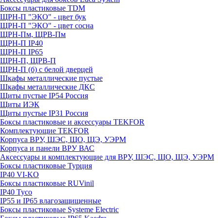
Боксы пластиковые TDM
ЩРН-П "ЭКО" - цвет бук
ЩРН-П "ЭКО" - цвет сосна
ЩРН-Пм, ЩРВ-Пм
ЩРН-П IP40
ЩРН-П IP65
ЩРН-П, ЩРВ-П
ЩРН-П (б) с белой дверцей
Шкафы металлические пустые
Шкафы металлические ДКС
Щиты пустые IP54 Россия
Щиты ИЭК
Щиты пустые IP31 Россия
Боксы пластиковые и аксессуары TEKFOR
Комплектующие TEKFOR
Корпуса ВРУ, ШЭС, ЩО, ЩЭ, УЭРМ
Корпуса и панели ВРУ ВАС
Аксессуары и комплектующие для ВРУ, ШЭС, ЩО, ЩЭ, УЭРМ
Боксы пластиковые Турция
IP40 VI-KO
Боксы пластиковые RUVinil
IP40 Тусо
IP55 и IP65 влагозащищенные
Боксы пластиковые Systeme Electric