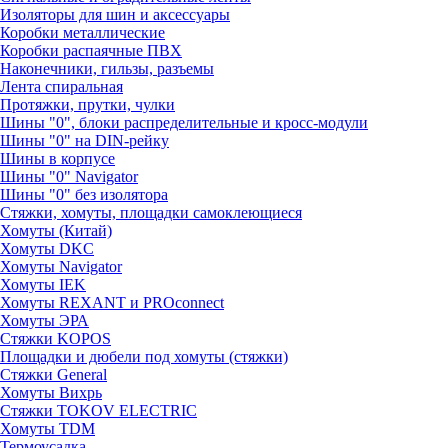
Изоляторы для шин и аксессуары
Коробки металлические
Коробки распаячные ПВХ
Наконечники, гильзы, разъемы
Лента спиральная
Протяжки, прутки, чулки
Шины "0", блоки распределительные и кросс-модули
Шины "0" на DIN-рейку
Шины в корпусе
Шины "0" Navigator
Шины "0" без изолятора
Стяжки, хомуты, площадки самоклеющиеся
Хомуты (Китай)
Хомуты DKC
Хомуты Navigator
Хомуты IEK
Хомуты REXANT и PROconnect
Хомуты ЭРА
Стяжки KOPOS
Площадки и дюбели под хомуты (стяжки)
Стяжки General
Хомуты Вихрь
Стяжки TOKOV ELECTRIC
Хомуты TDM
Термоусадка