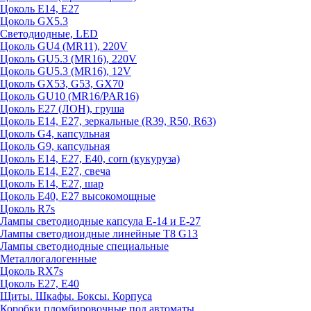
Цоколь E14, E27
Цоколь GX5.3
Светодиодные, LED
Цоколь GU4 (MR11), 220V
Цоколь GU5.3 (MR16), 220V
Цоколь GU5.3 (MR16), 12V
Цоколь GX53, G53, GX70
Цоколь GU10 (MR16/PAR16)
Цоколь Е27 (ЛОН), груша
Цоколь Е14, Е27, зеркальные (R39, R50, R63)
Цоколь G4, капсульная
Цоколь G9, капсульная
Цоколь Е14, Е27, Е40, corn (кукуруза)
Цоколь Е14, Е27, свеча
Цоколь Е14, Е27, шар
Цоколь Е40, Е27 высокомощные
Цоколь R7s
Лампы светодиодные капсула Е-14 и Е-27
Лампы светодиоидные линейные T8 G13
Лампы светодиодные специальные
Металлогалогенные
Цоколь RX7s
Цоколь Е27, E40
Щиты. Шкафы. Боксы. Корпуса
Коробки пломбировочные под автоматы