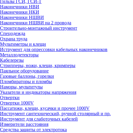
Гильзы ГСИ, ГСИ-Т
Наконечники НВИ
Наконечники НКИ
Наконечники НШВИ
Наконечники НШВИ на 2 провода
Строительно-монтажный инструмент
Спецодежда
Охрана труда
Мультиметры и клещи
Иструмент для опрессовки кабельных наконечников
Металлодетекторы
Кабелерезы
Стрипперы, ножи, клещи, кримперы
Паяльное оборудование
Газовые баллоны, горелки
Пломбираторы и пломбы
Наморы, мультитулы
Указатели и индикаторы напряжения
Отвертки
Отвертки 1000V
Пассатижи, клещи, кусачки и прочее 1000V
Инструмент сантехнический, ручной столярный и пр.
Инструмент для слаботочных кабелей
Измерители расстояния
Средства защиты от электротока