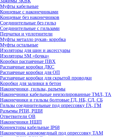
Зажимы 3КВК
Муфты кабельные
Концевые с наконечниками
Концевые без наконечников
Соединительные без гильз
Соединительные с гильзами
Перчатки и уплотнители
Муфты металло рукав- коробка
Муфты остальные
Изоляторы для шин и аксессуары
Изоляторы SM «бочка»
Коробки распаячные ПВХ
Распаячные коробки ДКС
Распаячные коробки для ОП
Распаячные коробки для скрытой проводки
Коробки для заливки в бетон
Наконечники, гильзы, разъемы
Наконечники кабельные неизолированные ТМЛ, ТА
Наконечники и гильзы болтовые ГД, НБ, СД, СБ
Гильзы соединительные под опрессовку ГА, ГМ
Разъемы РПИ, РШИ
Ответвители ОВ
Наконечники НШП
Коннекторы кабельные IP68
Наконечник алюмомедный под опрессовку ТАМ