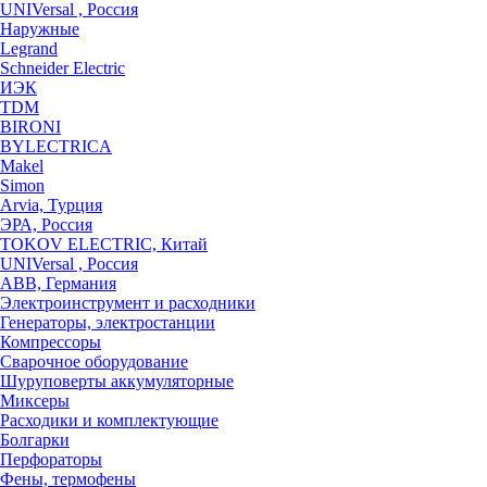
UNIVersal , Россия
Наружные
Legrand
Schneider Electric
ИЭК
TDM
BIRONI
BYLECTRICA
Makel
Simon
Arvia, Турция
ЭРА, Россия
TOKOV ELECTRIC, Китай
UNIVersal , Россия
ABB, Германия
Электроинструмент и расходники
Генераторы, электростанции
Компрессоры
Сварочное оборудование
Шуруповерты аккумуляторные
Миксеры
Расходики и комплектующие
Болгарки
Перфораторы
Фены, термофены