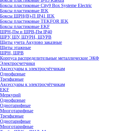
Боксы пластиковые IP65 Kaedra
Боксы пластиковые City9 Box Systeme Electric
Боксы пластиковые IEK
Боксы ЩРН(В)-П IP41 IEK
Боксы пластиковые TEKFOR IEK
Боксы пластиковые EKF
ЩРН-Пм и ЩРВ-Пм IP40
ЩРУ, ЩУ, ЩУРН, ЩУРВ
Щиты учета Акулово заказные
Щиты этажные
ЩРН, ЩРВ
Корпуса распределительные металлические ЭКФ
Электросчетчики
Аксессуары к электросчётчикам
Однофазные
Трехфазные
Аксессуары к электросчётчикам
EKF
Меркурий
Однофазные
Однотарифные
Многотарифные
Трехфазные
Однотарифные
Многотарифные