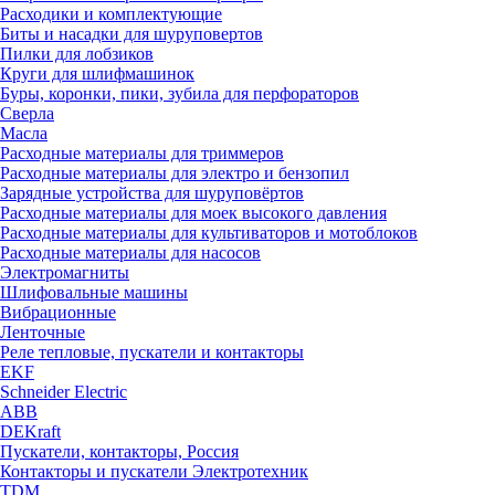
Расходики и комплектующие
Биты и насадки для шуруповертов
Пилки для лобзиков
Круги для шлифмашинок
Буры, коронки, пики, зубила для перфораторов
Сверла
Масла
Расходные материалы для триммеров
Расходные материалы для электро и бензопил
Зарядные устройства для шуруповёртов
Расходные материалы для моек высокого давления
Расходные материалы для культиваторов и мотоблоков
Расходные материалы для насосов
Электромагниты
Шлифовальные машины
Вибрационные
Ленточные
Реле тепловые, пускатели и контакторы
EKF
Schneider Electric
ABB
DEKraft
Пускатели, контакторы, Россия
Контакторы и пускатели Электротехник
TDM