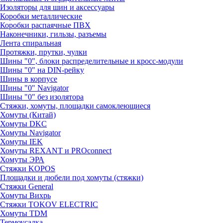
Изоляторы для шин и аксессуары
Коробки металлические
Коробки распаячные ПВХ
Наконечники, гильзы, разъемы
Лента спиральная
Протяжки, прутки, чулки
Шины "0", блоки распределительные и кросс-модули
Шины "0" на DIN-рейку
Шины в корпусе
Шины "0" Navigator
Шины "0" без изолятора
Стяжки, хомуты, площадки самоклеющиеся
Хомуты (Китай)
Хомуты DKC
Хомуты Navigator
Хомуты IEK
Хомуты REXANT и PROconnect
Хомуты ЭРА
Стяжки KOPOS
Площадки и дюбели под хомуты (стяжки)
Стяжки General
Хомуты Вихрь
Стяжки TOKOV ELECTRIC
Хомуты TDM
Термоусадка