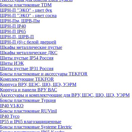
Боксы пластиковые TDM
ЩРН-П "ЭКО" - цвет бук
ЩРН-П "ЭКО" - цвет сосна
ЩРН-Пм, ЩРВ-Пм
ЩРН-П IP40
ЩРН-П IP65
ЩРН-П, ЩРВ-П
ЩРН-П (б) с белой дверцей
Шкафы металлические пустые
Шкафы металлические ДКС
Щиты пустые IP54 Россия
Щиты ИЭК
Щиты пустые IP31 Россия
Боксы пластиковые и аксессуары TEKFOR
Комплектующие TEKFOR
Корпуса ВРУ, ШЭС, ЩО, ЩЭ, УЭРМ
Корпуса и панели ВРУ ВАС
Аксессуары и комплектующие для ВРУ, ШЭС, ЩО, ЩЭ, УЭРМ
Боксы пластиковые Турция
IP40 VI-KO
Боксы пластиковые RUVinil
IP40 Тусо
IP55 и IP65 влагозащищенные
Боксы пластиковые Systeme Electric