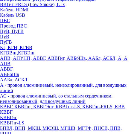
ВВГнг-FRLS (Low Smoke), LTx
Кабель HDMI
Кабель USB
ПВС
Провод ПВС
ПуВ, ПуГВ
ПуВ
ПуГВ
КГ, КГН, КГВВ
КГВВнг,КГВЭнг
АПВ, АПУНП, АВВГ, АВВГнг, АВБбШв, ААБл, АСБЛ, А, А
АПВ
АВВГ
АВБбШв
ААБл, АСБЛ
А - провод алюминиевый, неизолированный, для воздушных
линий
АС - провод алюминиевый, со стальным сердечником,
неизолированный, для воздушных линий
КВВГ, КВВГнг, КВВГЭнг, КВВГнг-LS, КВВГнг-FRLS, КВВ
КВВГ
КВВГнг
КВВГнг-LS
БПВЛ, ВПП, МКШ, МКЭШ, МГШВ, МГТФ, ПНСВ, ППВ,
РПШ,