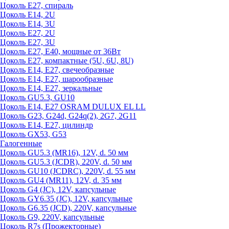
Цоколь Е27, спираль
Цоколь Е14, 2U
Цоколь Е14, 3U
Цоколь Е27, 2U
Цоколь Е27, 3U
Цоколь Е27, Е40, мощные от 36Вт
Цоколь Е27, компактные (5U, 6U, 8U)
Цоколь Е14, Е27, свечеобразные
Цоколь Е14, Е27, шарообразные
Цоколь Е14, Е27, зеркальные
Цоколь GU5.3, GU10
Цоколь Е14, Е27 OSRAM DULUX EL LL
Цоколь G23, G24d, G24q(2), 2G7, 2G11
Цоколь Е14, Е27, цилиндр
Цоколь GX53, G53
Галогенные
Цоколь GU5.3 (MR16), 12V, d. 50 мм
Цоколь GU5.3 (JCDR), 220V, d. 50 мм
Цоколь GU10 (JCDRC), 220V, d. 55 мм
Цоколь GU4 (MR11), 12V, d. 35 мм
Цоколь G4 (JC), 12V, капсульные
Цоколь GY6.35 (JC), 12V, капсульные
Цоколь G6.35 (JCD), 220V, капсульные
Цоколь G9, 220V, капсульные
Цоколь R7s (Прожекторные)