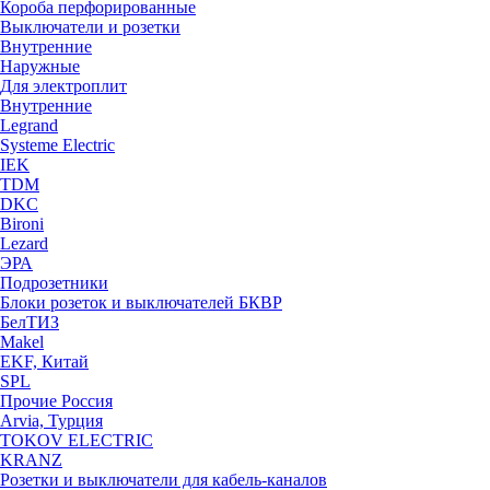
Короба перфорированные
Выключатели и розетки
Внутренние
Наружные
Для электроплит
Внутренние
Legrand
Systeme Electric
IEK
TDM
DKC
Bironi
Lezard
ЭРА
Подрозетники
Блоки розеток и выключателей БКВР
БелТИЗ
Makel
EKF, Китай
SPL
Прочие Россия
Arvia, Турция
TOKOV ELECTRIC
KRANZ
Розетки и выключатели для кабель-каналов