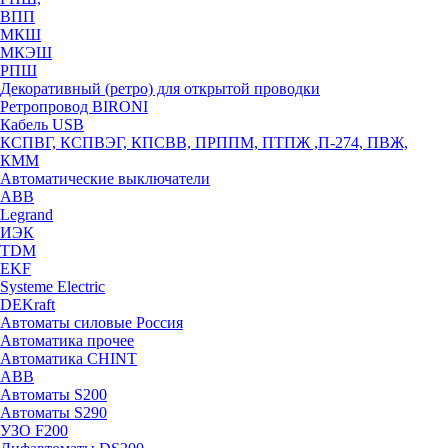
ВПП
МКШ
МКЭШ
РПШ
Декоративный (ретро) для открытой проводки
Ретропровод BIRONI
Кабель USB
КСПВГ, КСПВЭГ, КПСВВ, ПРППМ, ПТПЖ ,П-274, ПВЖ,
КММ
Автоматические выключатели
ABB
Legrand
ИЭК
TDM
EKF
Systeme Electric
DEKraft
Автоматы силовые Россия
Автоматика прочее
Автоматика CHINT
ABB
Автоматы S200
Автоматы S290
УЗО F200