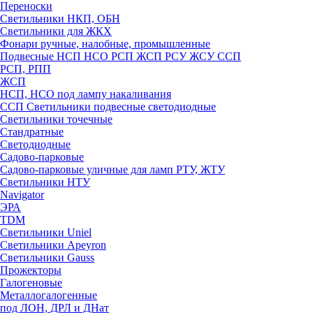
Переноски
Светильники НКП, ОБН
Светильники для ЖКХ
Фонари ручные, налобные, промышленные
Подвесные НСП НСО РСП ЖСП РСУ ЖСУ ССП
РСП, РПП
ЖСП
НСП, НСО под лампу накаливания
ССП Светильники подвесные светодиодные
Светильники точечные
Стандратные
Светодиодные
Садово-парковые
Садово-парковые уличные для ламп РТУ, ЖТУ
Светильники НТУ
Navigator
ЭРА
TDM
Светильники Uniel
Светильники Apeyron
Светильники Gauss
Прожекторы
Галогеновые
Металлогалогенные
под ЛОН, ДРЛ и ДНат