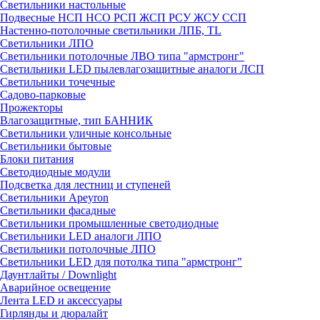
Светильники настольные
Подвесные НСП НСО РСП ЖСП РСУ ЖСУ ССП
Настенно-потолочные светильники ЛПБ, TL
Светильники ЛПО
Светильники потолочные ЛВО типа "армстронг"
Светильники LED пылевлагозащитные аналоги ЛСП
Светильники точечные
Садово-парковые
Прожекторы
Влагозащитные, тип БАННИК
Светильники уличные консольные
Светильники бытовые
Блоки питания
Светодиодные модули
Подсветка для лестниц и ступеней
Светильники Apeyron
Светильники фасадные
Светильники промышленные светодиодные
Светильники LED аналоги ЛПО
Светильники потолочные ЛПО
Светильники LED для потолка типа "армстронг"
Даунтлайты / Downlight
Аварийное освещение
Лента LED и аксессуары
Гирлянды и дюралайт