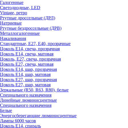
Галогенные
Светодиодные, LED
Vintage, ретро
Ртутные дроссельные (ДРЛ)
Натриевые
Ртутные бездроссельные (ДРВ)
Металлогалогенные
Накаливания
Стандартные, Е27, Е40, прозрачные
Цоколь Е14, свеча, прозрачная
Цоколь Е14, свеча, матовая
Цоколь, Е27, свеча, прозрачная
Цоколь Е27, свеча, матовая
Цоколь Е14, шар, прозрачная
Цоколь Е14, шар, матовая
Цоколь Е27, шар, прозрачная
Цоколь Е27, шар, матовая
Зеркальные (R50, R63, R80), белые
Специального назначения
Линейные люминисцентные
Специального назначения
Белые
Энергосберегающие люминисцентные
Лампы 6000 часов
Цоколь Е14, спираль