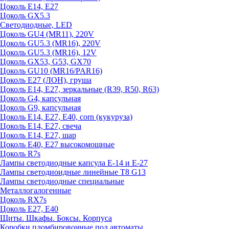
Цоколь E14, E27
Цоколь GX5.3
Светодиодные, LED
Цоколь GU4 (MR11), 220V
Цоколь GU5.3 (MR16), 220V
Цоколь GU5.3 (MR16), 12V
Цоколь GX53, G53, GX70
Цоколь GU10 (MR16/PAR16)
Цоколь Е27 (ЛОН), груша
Цоколь Е14, Е27, зеркальные (R39, R50, R63)
Цоколь G4, капсульная
Цоколь G9, капсульная
Цоколь Е14, Е27, Е40, corn (кукуруза)
Цоколь Е14, Е27, свеча
Цоколь Е14, Е27, шар
Цоколь Е40, Е27 высокомощные
Цоколь R7s
Лампы светодиодные капсула Е-14 и Е-27
Лампы светодиоидные линейные T8 G13
Лампы светодиодные специальные
Металлогалогенные
Цоколь RX7s
Цоколь Е27, E40
Щиты. Шкафы. Боксы. Корпуса
Коробки пломбировочные под автоматы