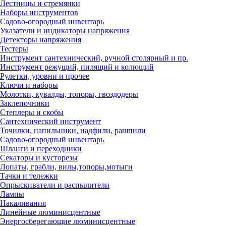
Лестницы и стремянки
Наборы инструментов
Садово-огородный инвентарь
Указатели и индикаторы напряжения
Детекторы напряжения
Тестеры
Инструмент сантехнический, ручной столярный и пр.
Инструмент режущий, пилящий и колющий
Рулетки, уровни и прочее
Ключи и наборы
Молотки, кувалды, топоры, гвоздодеры
Заклепочники
Степлеры и скобы
Сантехнический инструмент
Точилки, напильники, надфили, рашпили
Садово-огородный инвентарь
Шланги и переходники
Секаторы и кусторезы
Лопаты, грабли, вилы,топоры,мотыги
Тачки и тележки
Опрыскиватели и распылители
Лампы
Накаливания
Линейные люминисцентные
Энергосберегающие люминисцентные