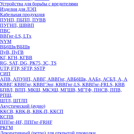
Устройства для борьбы с вредителями
Изделия для ЛЭП
Кабельная продукция
ПУНП, ПБПП, ПУВВ
ПУГНП, ШВВП
ПВС
ВВГнг-LS, LTx
NYM
ВБбШв/ВБШв
ПуВ, ПуГВ
КГ, КГН, КГВВ
RG, SAT, DG, РК75, 3С, TS
UTP, FTP, SFTP, SSTP
СИП
АПВ, АПУНП, АВВГ, АВВГнг, АВБбШв, ААБл, АСБЛ, А, А
КВВГ, КВВГнг, КВВГЭнг, КВВГнг-LS, КВВГнг-FRLS, КВВ
БПВЛ, ВПП, МКШ, МКЭШ, МГШВ, МГТФ, ПНСВ, ППВ,
РПШ,
ШТЛ, ШТЛП
Акустический (аудио)
ККСВ, КВК-В, КВК-П, ККСП
КСПВ
ППГнг-HF, ППГнг-FRHF
РКГМ
Декоративный (ретро) для открытой проводки