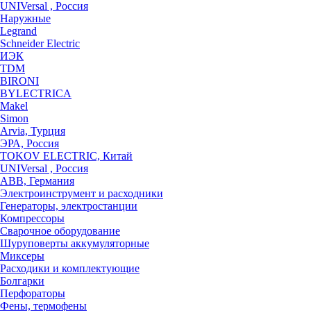
UNIVersal , Россия
Наружные
Legrand
Schneider Electric
ИЭК
TDM
BIRONI
BYLECTRICA
Makel
Simon
Arvia, Турция
ЭРА, Россия
TOKOV ELECTRIC, Китай
UNIVersal , Россия
ABB, Германия
Электроинструмент и расходники
Генераторы, электростанции
Компрессоры
Сварочное оборудование
Шуруповерты аккумуляторные
Миксеры
Расходики и комплектующие
Болгарки
Перфораторы
Фены, термофены