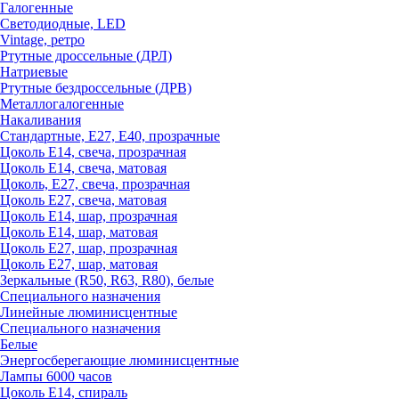
Галогенные
Светодиодные, LED
Vintage, ретро
Ртутные дроссельные (ДРЛ)
Натриевые
Ртутные бездроссельные (ДРВ)
Металлогалогенные
Накаливания
Стандартные, Е27, Е40, прозрачные
Цоколь Е14, свеча, прозрачная
Цоколь Е14, свеча, матовая
Цоколь, Е27, свеча, прозрачная
Цоколь Е27, свеча, матовая
Цоколь Е14, шар, прозрачная
Цоколь Е14, шар, матовая
Цоколь Е27, шар, прозрачная
Цоколь Е27, шар, матовая
Зеркальные (R50, R63, R80), белые
Специального назначения
Линейные люминисцентные
Специального назначения
Белые
Энергосберегающие люминисцентные
Лампы 6000 часов
Цоколь Е14, спираль