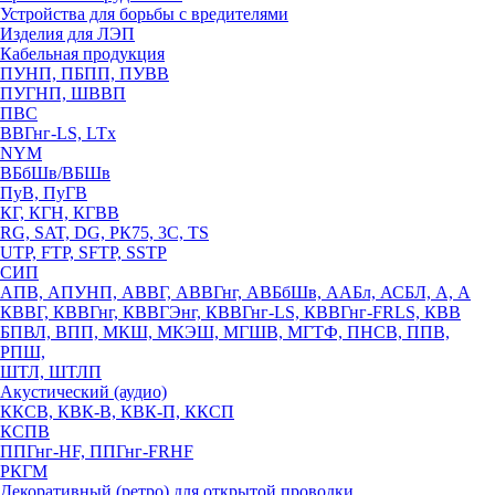
Устройства для борьбы с вредителями
Изделия для ЛЭП
Кабельная продукция
ПУНП, ПБПП, ПУВВ
ПУГНП, ШВВП
ПВС
ВВГнг-LS, LTx
NYM
ВБбШв/ВБШв
ПуВ, ПуГВ
КГ, КГН, КГВВ
RG, SAT, DG, РК75, 3С, TS
UTP, FTP, SFTP, SSTP
СИП
АПВ, АПУНП, АВВГ, АВВГнг, АВБбШв, ААБл, АСБЛ, А, А
КВВГ, КВВГнг, КВВГЭнг, КВВГнг-LS, КВВГнг-FRLS, КВВ
БПВЛ, ВПП, МКШ, МКЭШ, МГШВ, МГТФ, ПНСВ, ППВ,
РПШ,
ШТЛ, ШТЛП
Акустический (аудио)
ККСВ, КВК-В, КВК-П, ККСП
КСПВ
ППГнг-HF, ППГнг-FRHF
РКГМ
Декоративный (ретро) для открытой проводки