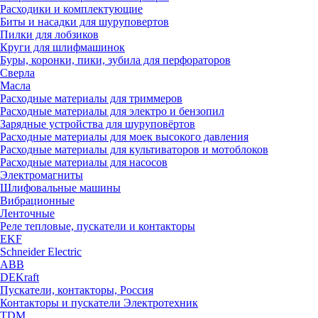
Расходики и комплектующие
Биты и насадки для шуруповертов
Пилки для лобзиков
Круги для шлифмашинок
Буры, коронки, пики, зубила для перфораторов
Сверла
Масла
Расходные материалы для триммеров
Расходные материалы для электро и бензопил
Зарядные устройства для шуруповёртов
Расходные материалы для моек высокого давления
Расходные материалы для культиваторов и мотоблоков
Расходные материалы для насосов
Электромагниты
Шлифовальные машины
Вибрационные
Ленточные
Реле тепловые, пускатели и контакторы
EKF
Schneider Electric
ABB
DEKraft
Пускатели, контакторы, Россия
Контакторы и пускатели Электротехник
TDM