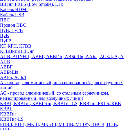
ВВГнг-FRLS (Low Smoke), LTx
Кабель HDMI
Кабель USB
ПВС
Провод ПВС
ПуВ, ПуГВ
ПуВ
ПуГВ
КГ, КГН, КГВВ
КГВВнг,КГВЭнг
АПВ, АПУНП, АВВГ, АВВГнг, АВБбШв, ААБл, АСБЛ, А, А
АПВ
АВВГ
АВБбШв
ААБл, АСБЛ
А - провод алюминиевый, неизолированный, для воздушных
линий
АС - провод алюминиевый, со стальным сердечником,
неизолированный, для воздушных линий
КВВГ, КВВГнг, КВВГЭнг, КВВГнг-LS, КВВГнг-FRLS, КВВ
КВВГ
КВВГнг
КВВГнг-LS
БПВЛ, ВПП, МКШ, МКЭШ, МГШВ, МГТФ, ПНСВ, ППВ,
РПШ,