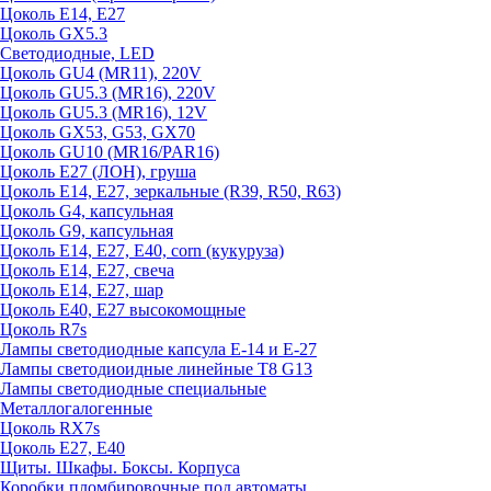
Цоколь E14, E27
Цоколь GX5.3
Светодиодные, LED
Цоколь GU4 (MR11), 220V
Цоколь GU5.3 (MR16), 220V
Цоколь GU5.3 (MR16), 12V
Цоколь GX53, G53, GX70
Цоколь GU10 (MR16/PAR16)
Цоколь Е27 (ЛОН), груша
Цоколь Е14, Е27, зеркальные (R39, R50, R63)
Цоколь G4, капсульная
Цоколь G9, капсульная
Цоколь Е14, Е27, Е40, corn (кукуруза)
Цоколь Е14, Е27, свеча
Цоколь Е14, Е27, шар
Цоколь Е40, Е27 высокомощные
Цоколь R7s
Лампы светодиодные капсула Е-14 и Е-27
Лампы светодиоидные линейные T8 G13
Лампы светодиодные специальные
Металлогалогенные
Цоколь RX7s
Цоколь Е27, E40
Щиты. Шкафы. Боксы. Корпуса
Коробки пломбировочные под автоматы