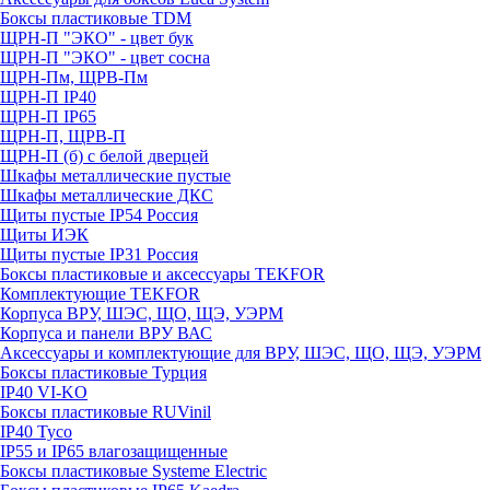
Боксы пластиковые TDM
ЩРН-П "ЭКО" - цвет бук
ЩРН-П "ЭКО" - цвет сосна
ЩРН-Пм, ЩРВ-Пм
ЩРН-П IP40
ЩРН-П IP65
ЩРН-П, ЩРВ-П
ЩРН-П (б) с белой дверцей
Шкафы металлические пустые
Шкафы металлические ДКС
Щиты пустые IP54 Россия
Щиты ИЭК
Щиты пустые IP31 Россия
Боксы пластиковые и аксессуары TEKFOR
Комплектующие TEKFOR
Корпуса ВРУ, ШЭС, ЩО, ЩЭ, УЭРМ
Корпуса и панели ВРУ ВАС
Аксессуары и комплектующие для ВРУ, ШЭС, ЩО, ЩЭ, УЭРМ
Боксы пластиковые Турция
IP40 VI-KO
Боксы пластиковые RUVinil
IP40 Тусо
IP55 и IP65 влагозащищенные
Боксы пластиковые Systeme Electric