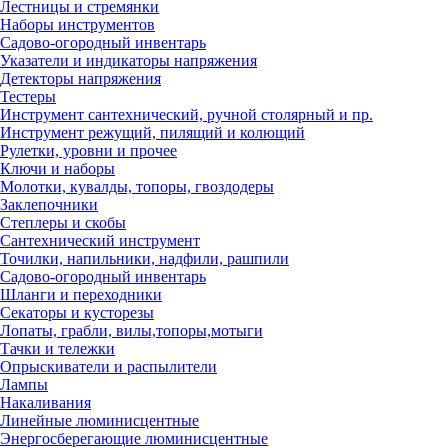
Лестницы и стремянки
Наборы инструментов
Садово-огородный инвентарь
Указатели и индикаторы напряжения
Детекторы напряжения
Тестеры
Инструмент сантехнический, ручной столярный и пр.
Инструмент режущий, пилящий и колющий
Рулетки, уровни и прочее
Ключи и наборы
Молотки, кувалды, топоры, гвоздодеры
Заклепочники
Степлеры и скобы
Сантехнический инструмент
Точилки, напильники, надфили, рашпили
Садово-огородный инвентарь
Шланги и переходники
Секаторы и кусторезы
Лопаты, грабли, вилы,топоры,мотыги
Тачки и тележки
Опрыскиватели и распылители
Лампы
Накаливания
Линейные люминисцентные
Энергосберегающие люминисцентные