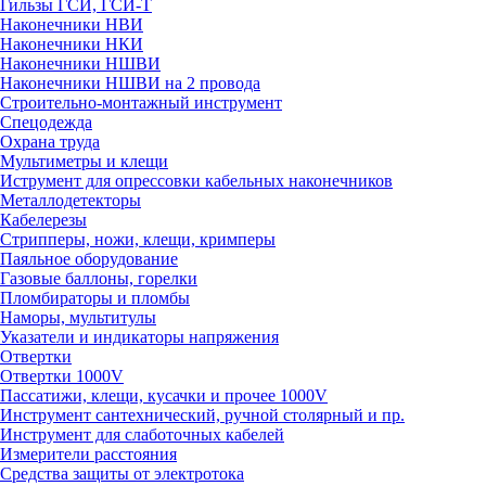
Гильзы ГСИ, ГСИ-Т
Наконечники НВИ
Наконечники НКИ
Наконечники НШВИ
Наконечники НШВИ на 2 провода
Строительно-монтажный инструмент
Спецодежда
Охрана труда
Мультиметры и клещи
Иструмент для опрессовки кабельных наконечников
Металлодетекторы
Кабелерезы
Стрипперы, ножи, клещи, кримперы
Паяльное оборудование
Газовые баллоны, горелки
Пломбираторы и пломбы
Наморы, мультитулы
Указатели и индикаторы напряжения
Отвертки
Отвертки 1000V
Пассатижи, клещи, кусачки и прочее 1000V
Инструмент сантехнический, ручной столярный и пр.
Инструмент для слаботочных кабелей
Измерители расстояния
Средства защиты от электротока