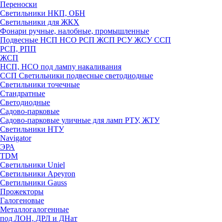
Переноски
Светильники НКП, ОБН
Светильники для ЖКХ
Фонари ручные, налобные, промышленные
Подвесные НСП НСО РСП ЖСП РСУ ЖСУ ССП
РСП, РПП
ЖСП
НСП, НСО под лампу накаливания
ССП Светильники подвесные светодиодные
Светильники точечные
Стандратные
Светодиодные
Садово-парковые
Садово-парковые уличные для ламп РТУ, ЖТУ
Светильники НТУ
Navigator
ЭРА
TDM
Светильники Uniel
Светильники Apeyron
Светильники Gauss
Прожекторы
Галогеновые
Металлогалогенные
под ЛОН, ДРЛ и ДНат