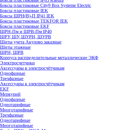
Боксы пластиковые IP65 Kaedra
Боксы пластиковые City9 Box Systeme Electric
Боксы пластиковые IEK
Боксы ЩРН(В)-П IP41 IEK
Боксы пластиковые TEKFOR IEK
Боксы пластиковые EKF
ЩРН-Пм и ЩРВ-Пм IP40
ЩРУ, ЩУ, ЩУРН, ЩУРВ
Щиты учета Акулово заказные
Щиты этажные
ЩРН, ЩРВ
Корпуса распределительные металлические ЭКФ
Электросчетчики
Аксессуары к электросчётчикам
Однофазные
Трехфазные
Аксессуары к электросчётчикам
EKF
Меркурий
Однофазные
Однотарифные
Многотарифные
Трехфазные
Однотарифные
Многотарифные