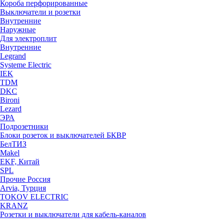
Короба перфорированные
Выключатели и розетки
Внутренние
Наружные
Для электроплит
Внутренние
Legrand
Systeme Electric
IEK
TDM
DKC
Bironi
Lezard
ЭРА
Подрозетники
Блоки розеток и выключателей БКВР
БелТИЗ
Makel
EKF, Китай
SPL
Прочие Россия
Arvia, Турция
TOKOV ELECTRIC
KRANZ
Розетки и выключатели для кабель-каналов