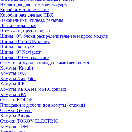
Изоляторы для шин и аксессуары
Коробки металлические
Коробки распаячные ПВХ
Наконечники, гильзы, разъемы
Лента спиральная
Протяжки, прутки, чулки
Шины "0", блоки распределительные и кросс-модули
Шины "0" на DIN-рейку
Шины в корпусе
Шины "0" Navigator
Шины "0" без изолятора
Стяжки, хомуты, площадки самоклеющиеся
Хомуты (Китай)
Хомуты DKC
Хомуты Navigator
Хомуты IEK
Хомуты REXANT и PROconnect
Хомуты ЭРА
Стяжки KOPOS
Площадки и дюбели под хомуты (стяжки)
Стяжки General
Хомуты Вихрь
Стяжки TOKOV ELECTRIC
Хомуты TDM
Термоусадка