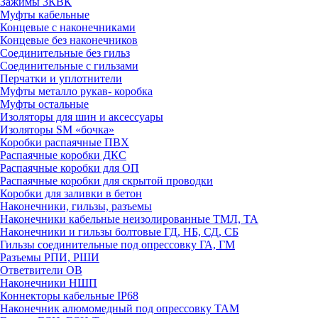
Зажимы 3КВК
Муфты кабельные
Концевые с наконечниками
Концевые без наконечников
Соединительные без гильз
Соединительные с гильзами
Перчатки и уплотнители
Муфты металло рукав- коробка
Муфты остальные
Изоляторы для шин и аксессуары
Изоляторы SM «бочка»
Коробки распаячные ПВХ
Распаячные коробки ДКС
Распаячные коробки для ОП
Распаячные коробки для скрытой проводки
Коробки для заливки в бетон
Наконечники, гильзы, разъемы
Наконечники кабельные неизолированные ТМЛ, ТА
Наконечники и гильзы болтовые ГД, НБ, СД, СБ
Гильзы соединительные под опрессовку ГА, ГМ
Разъемы РПИ, РШИ
Ответвители ОВ
Наконечники НШП
Коннекторы кабельные IP68
Наконечник алюмомедный под опрессовку ТАМ