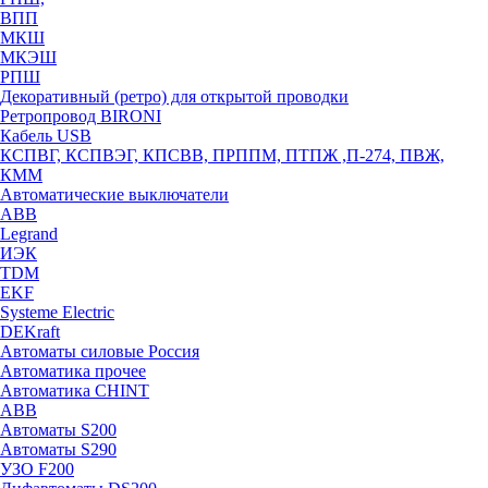
ВПП
МКШ
МКЭШ
РПШ
Декоративный (ретро) для открытой проводки
Ретропровод BIRONI
Кабель USB
КСПВГ, КСПВЭГ, КПСВВ, ПРППМ, ПТПЖ ,П-274, ПВЖ,
КММ
Автоматические выключатели
ABB
Legrand
ИЭК
TDM
EKF
Systeme Electric
DEKraft
Автоматы силовые Россия
Автоматика прочее
Автоматика CHINT
ABB
Автоматы S200
Автоматы S290
УЗО F200