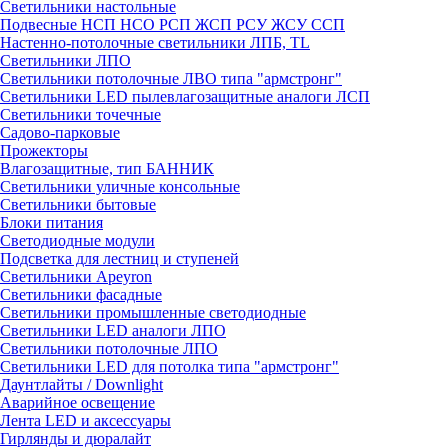
Светильники настольные
Подвесные НСП НСО РСП ЖСП РСУ ЖСУ ССП
Настенно-потолочные светильники ЛПБ, TL
Светильники ЛПО
Светильники потолочные ЛВО типа "армстронг"
Светильники LED пылевлагозащитные аналоги ЛСП
Светильники точечные
Садово-парковые
Прожекторы
Влагозащитные, тип БАННИК
Светильники уличные консольные
Светильники бытовые
Блоки питания
Светодиодные модули
Подсветка для лестниц и ступеней
Светильники Apeyron
Светильники фасадные
Светильники промышленные светодиодные
Светильники LED аналоги ЛПО
Светильники потолочные ЛПО
Светильники LED для потолка типа "армстронг"
Даунтлайты / Downlight
Аварийное освещение
Лента LED и аксессуары
Гирлянды и дюралайт