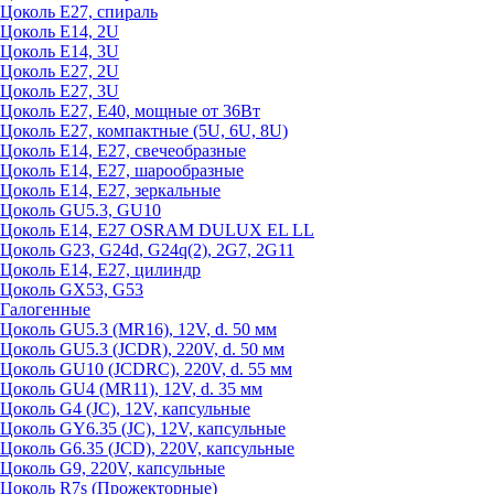
Цоколь Е27, спираль
Цоколь Е14, 2U
Цоколь Е14, 3U
Цоколь Е27, 2U
Цоколь Е27, 3U
Цоколь Е27, Е40, мощные от 36Вт
Цоколь Е27, компактные (5U, 6U, 8U)
Цоколь Е14, Е27, свечеобразные
Цоколь Е14, Е27, шарообразные
Цоколь Е14, Е27, зеркальные
Цоколь GU5.3, GU10
Цоколь Е14, Е27 OSRAM DULUX EL LL
Цоколь G23, G24d, G24q(2), 2G7, 2G11
Цоколь Е14, Е27, цилиндр
Цоколь GX53, G53
Галогенные
Цоколь GU5.3 (MR16), 12V, d. 50 мм
Цоколь GU5.3 (JCDR), 220V, d. 50 мм
Цоколь GU10 (JCDRC), 220V, d. 55 мм
Цоколь GU4 (MR11), 12V, d. 35 мм
Цоколь G4 (JC), 12V, капсульные
Цоколь GY6.35 (JC), 12V, капсульные
Цоколь G6.35 (JCD), 220V, капсульные
Цоколь G9, 220V, капсульные
Цоколь R7s (Прожекторные)