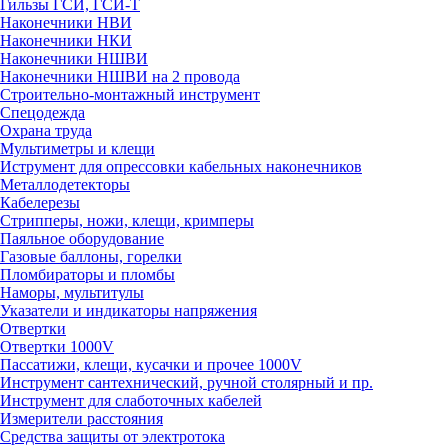
Гильзы ГСИ, ГСИ-Т
Наконечники НВИ
Наконечники НКИ
Наконечники НШВИ
Наконечники НШВИ на 2 провода
Строительно-монтажный инструмент
Спецодежда
Охрана труда
Мультиметры и клещи
Иструмент для опрессовки кабельных наконечников
Металлодетекторы
Кабелерезы
Стрипперы, ножи, клещи, кримперы
Паяльное оборудование
Газовые баллоны, горелки
Пломбираторы и пломбы
Наморы, мультитулы
Указатели и индикаторы напряжения
Отвертки
Отвертки 1000V
Пассатижи, клещи, кусачки и прочее 1000V
Инструмент сантехнический, ручной столярный и пр.
Инструмент для слаботочных кабелей
Измерители расстояния
Средства защиты от электротока