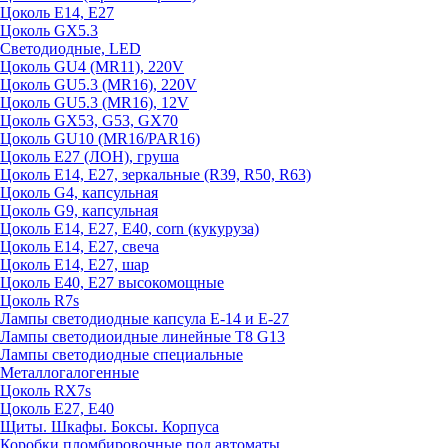
Цоколь E14, E27
Цоколь GX5.3
Светодиодные, LED
Цоколь GU4 (MR11), 220V
Цоколь GU5.3 (MR16), 220V
Цоколь GU5.3 (MR16), 12V
Цоколь GX53, G53, GX70
Цоколь GU10 (MR16/PAR16)
Цоколь Е27 (ЛОН), груша
Цоколь Е14, Е27, зеркальные (R39, R50, R63)
Цоколь G4, капсульная
Цоколь G9, капсульная
Цоколь Е14, Е27, Е40, corn (кукуруза)
Цоколь Е14, Е27, свеча
Цоколь Е14, Е27, шар
Цоколь Е40, Е27 высокомощные
Цоколь R7s
Лампы светодиодные капсула Е-14 и Е-27
Лампы светодиоидные линейные T8 G13
Лампы светодиодные специальные
Металлогалогенные
Цоколь RX7s
Цоколь Е27, E40
Щиты. Шкафы. Боксы. Корпуса
Коробки пломбировочные под автоматы