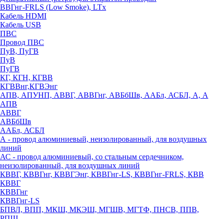
ВВГнг-FRLS (Low Smoke), LTx
Кабель HDMI
Кабель USB
ПВС
Провод ПВС
ПуВ, ПуГВ
ПуВ
ПуГВ
КГ, КГН, КГВВ
КГВВнг,КГВЭнг
АПВ, АПУНП, АВВГ, АВВГнг, АВБбШв, ААБл, АСБЛ, А, А
АПВ
АВВГ
АВБбШв
ААБл, АСБЛ
А - провод алюминиевый, неизолированный, для воздушных
линий
АС - провод алюминиевый, со стальным сердечником,
неизолированный, для воздушных линий
КВВГ, КВВГнг, КВВГЭнг, КВВГнг-LS, КВВГнг-FRLS, КВВ
КВВГ
КВВГнг
КВВГнг-LS
БПВЛ, ВПП, МКШ, МКЭШ, МГШВ, МГТФ, ПНСВ, ППВ,
РПШ,