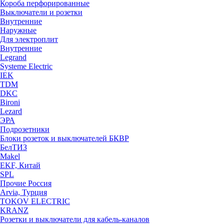
Короба перфорированные
Выключатели и розетки
Внутренние
Наружные
Для электроплит
Внутренние
Legrand
Systeme Electric
IEK
TDM
DKC
Bironi
Lezard
ЭРА
Подрозетники
Блоки розеток и выключателей БКВР
БелТИЗ
Makel
EKF, Китай
SPL
Прочие Россия
Arvia, Турция
TOKOV ELECTRIC
KRANZ
Розетки и выключатели для кабель-каналов