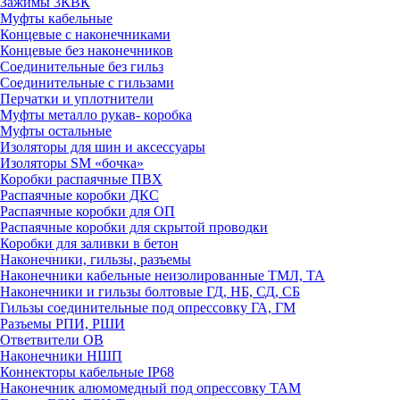
Зажимы 3КВК
Муфты кабельные
Концевые с наконечниками
Концевые без наконечников
Соединительные без гильз
Соединительные с гильзами
Перчатки и уплотнители
Муфты металло рукав- коробка
Муфты остальные
Изоляторы для шин и аксессуары
Изоляторы SM «бочка»
Коробки распаячные ПВХ
Распаячные коробки ДКС
Распаячные коробки для ОП
Распаячные коробки для скрытой проводки
Коробки для заливки в бетон
Наконечники, гильзы, разъемы
Наконечники кабельные неизолированные ТМЛ, ТА
Наконечники и гильзы болтовые ГД, НБ, СД, СБ
Гильзы соединительные под опрессовку ГА, ГМ
Разъемы РПИ, РШИ
Ответвители ОВ
Наконечники НШП
Коннекторы кабельные IP68
Наконечник алюмомедный под опрессовку ТАМ