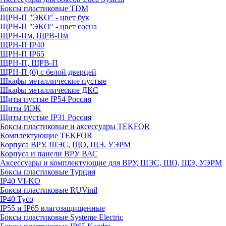
Боксы пластиковые TDM
ЩРН-П "ЭКО" - цвет бук
ЩРН-П "ЭКО" - цвет сосна
ЩРН-Пм, ЩРВ-Пм
ЩРН-П IP40
ЩРН-П IP65
ЩРН-П, ЩРВ-П
ЩРН-П (б) с белой дверцей
Шкафы металлические пустые
Шкафы металлические ДКС
Щиты пустые IP54 Россия
Щиты ИЭК
Щиты пустые IP31 Россия
Боксы пластиковые и аксессуары TEKFOR
Комплектующие TEKFOR
Корпуса ВРУ, ШЭС, ЩО, ЩЭ, УЭРМ
Корпуса и панели ВРУ ВАС
Аксессуары и комплектующие для ВРУ, ШЭС, ЩО, ЩЭ, УЭРМ
Боксы пластиковые Турция
IP40 VI-KO
Боксы пластиковые RUVinil
IP40 Тусо
IP55 и IP65 влагозащищенные
Боксы пластиковые Systeme Electric