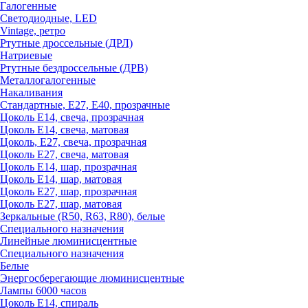
Галогенные
Светодиодные, LED
Vintage, ретро
Ртутные дроссельные (ДРЛ)
Натриевые
Ртутные бездроссельные (ДРВ)
Металлогалогенные
Накаливания
Стандартные, Е27, Е40, прозрачные
Цоколь Е14, свеча, прозрачная
Цоколь Е14, свеча, матовая
Цоколь, Е27, свеча, прозрачная
Цоколь Е27, свеча, матовая
Цоколь Е14, шар, прозрачная
Цоколь Е14, шар, матовая
Цоколь Е27, шар, прозрачная
Цоколь Е27, шар, матовая
Зеркальные (R50, R63, R80), белые
Специального назначения
Линейные люминисцентные
Специального назначения
Белые
Энергосберегающие люминисцентные
Лампы 6000 часов
Цоколь Е14, спираль