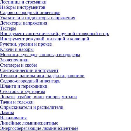
Лестницы и стремянки
Наборы инструментов
Садово-огородный инвентарь
Указатели и индикаторы напряжения
Детекторы напряжения
Тестеры
Инструмент сантехнический, ручной столярный и пр.
Инструмент режущий, пилящий и колющий
Рулетки, уровни и прочее
Ключи и наборы
Молотки, кувалды, топоры, гвоздодеры
Заклепочники
Степлеры и скобы
Сантехнический инструмент
Точилки, напильники, надфили, рашпили
Садово-огородный инвентарь
Шланги и переходники
Секаторы и кусторезы
Лопаты, грабли, вилы,топоры,мотыги
Тачки и тележки
Опрыскиватели и распылители
Лампы
Накаливания
Линейные люминисцентные
Энергосберегающие люминисцентные