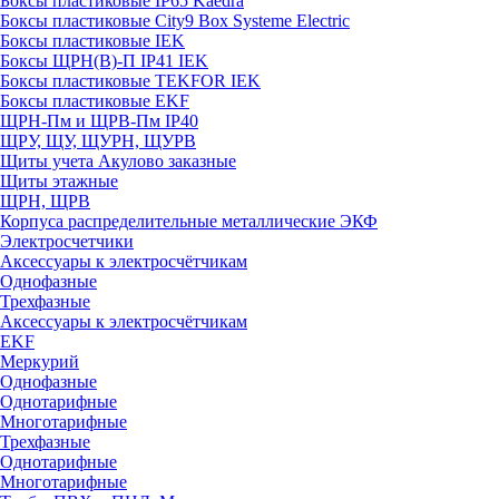
Боксы пластиковые IP65 Kaedra
Боксы пластиковые City9 Box Systeme Electric
Боксы пластиковые IEK
Боксы ЩРН(В)-П IP41 IEK
Боксы пластиковые TEKFOR IEK
Боксы пластиковые EKF
ЩРН-Пм и ЩРВ-Пм IP40
ЩРУ, ЩУ, ЩУРН, ЩУРВ
Щиты учета Акулово заказные
Щиты этажные
ЩРН, ЩРВ
Корпуса распределительные металлические ЭКФ
Электросчетчики
Аксессуары к электросчётчикам
Однофазные
Трехфазные
Аксессуары к электросчётчикам
EKF
Меркурий
Однофазные
Однотарифные
Многотарифные
Трехфазные
Однотарифные
Многотарифные