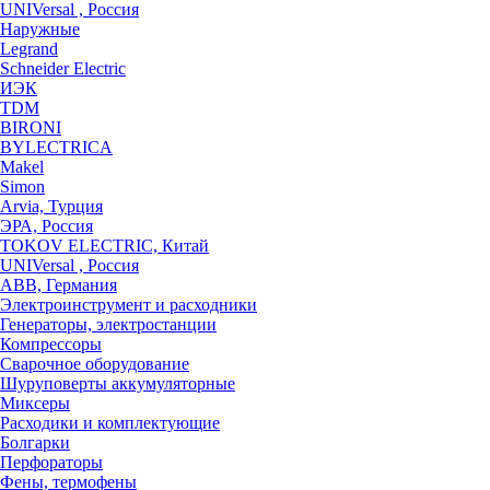
UNIVersal , Россия
Наружные
Legrand
Schneider Electric
ИЭК
TDM
BIRONI
BYLECTRICA
Makel
Simon
Arvia, Турция
ЭРА, Россия
TOKOV ELECTRIC, Китай
UNIVersal , Россия
ABB, Германия
Электроинструмент и расходники
Генераторы, электростанции
Компрессоры
Сварочное оборудование
Шуруповерты аккумуляторные
Миксеры
Расходики и комплектующие
Болгарки
Перфораторы
Фены, термофены