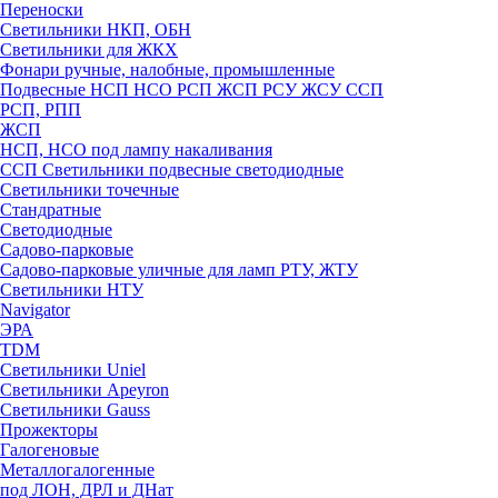
Переноски
Светильники НКП, ОБН
Светильники для ЖКХ
Фонари ручные, налобные, промышленные
Подвесные НСП НСО РСП ЖСП РСУ ЖСУ ССП
РСП, РПП
ЖСП
НСП, НСО под лампу накаливания
ССП Светильники подвесные светодиодные
Светильники точечные
Стандратные
Светодиодные
Садово-парковые
Садово-парковые уличные для ламп РТУ, ЖТУ
Светильники НТУ
Navigator
ЭРА
TDM
Светильники Uniel
Светильники Apeyron
Светильники Gauss
Прожекторы
Галогеновые
Металлогалогенные
под ЛОН, ДРЛ и ДНат