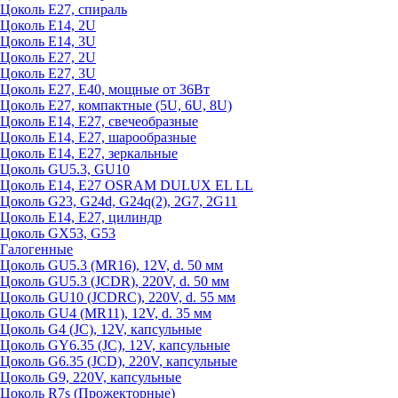
Цоколь Е27, спираль
Цоколь Е14, 2U
Цоколь Е14, 3U
Цоколь Е27, 2U
Цоколь Е27, 3U
Цоколь Е27, Е40, мощные от 36Вт
Цоколь Е27, компактные (5U, 6U, 8U)
Цоколь Е14, Е27, свечеобразные
Цоколь Е14, Е27, шарообразные
Цоколь Е14, Е27, зеркальные
Цоколь GU5.3, GU10
Цоколь Е14, Е27 OSRAM DULUX EL LL
Цоколь G23, G24d, G24q(2), 2G7, 2G11
Цоколь Е14, Е27, цилиндр
Цоколь GX53, G53
Галогенные
Цоколь GU5.3 (MR16), 12V, d. 50 мм
Цоколь GU5.3 (JCDR), 220V, d. 50 мм
Цоколь GU10 (JCDRC), 220V, d. 55 мм
Цоколь GU4 (MR11), 12V, d. 35 мм
Цоколь G4 (JC), 12V, капсульные
Цоколь GY6.35 (JC), 12V, капсульные
Цоколь G6.35 (JCD), 220V, капсульные
Цоколь G9, 220V, капсульные
Цоколь R7s (Прожекторные)