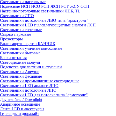
Светильники настольные
Подвесные НСП НСО РСП ЖСП РСУ ЖСУ ССП
Настенно-потолочные светильники ЛПБ, TL
Светильники ЛПО
Светильники потолочные ЛВО типа "армстронг"
Светильники LED пылевлагозащитные аналоги ЛСП
Светильники точечные
Садово-парковые
Прожекторы
Влагозащитные, тип БАННИК
Светильники уличные консольные
Светильники бытовые
Блоки питания
Светодиодные модули
Подсветка для лестниц и ступеней
Светильники Apeyron
Светильники фасадные
Светильники промышленные светодиодные
Светильники LED аналоги ЛПО
Светильники потолочные ЛПО
Светильники LED для потолка типа "армстронг"
Даунтлайты / Downlight
Аварийное освещение
Лента LED и аксессуары
Гирлянды и дюралайт