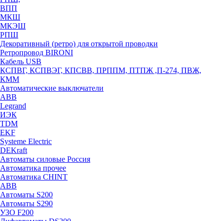
ВПП
МКШ
МКЭШ
РПШ
Декоративный (ретро) для открытой проводки
Ретропровод BIRONI
Кабель USB
КСПВГ, КСПВЭГ, КПСВВ, ПРППМ, ПТПЖ ,П-274, ПВЖ,
КММ
Автоматические выключатели
ABB
Legrand
ИЭК
TDM
EKF
Systeme Electric
DEKraft
Автоматы силовые Россия
Автоматика прочее
Автоматика CHINT
ABB
Автоматы S200
Автоматы S290
УЗО F200