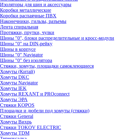
Изоляторы для шин и аксессуары
Коробки металлические
Коробки распаячные ПВХ
Наконечники, гильзы, разъемы
Лента спиральная
Протяжки, прутки, чулки
Шины "0", блоки распределительные и кросс-модули
Шины "0" на DIN-рейку
Шины в корпусе
Шины "0" Navigator
Шины "0" без изолятора
Стяжки, хомуты, площадки самоклеющиеся
Хомуты (Китай)
Хомуты DKC
Хомуты Navigator
Хомуты IEK
Хомуты REXANT и PROconnect
Хомуты ЭРА
Стяжки KOPOS
Площадки и дюбели под хомуты (стяжки)
Стяжки General
Хомуты Вихрь
Стяжки TOKOV ELECTRIC
Хомуты TDM
Термоусадка