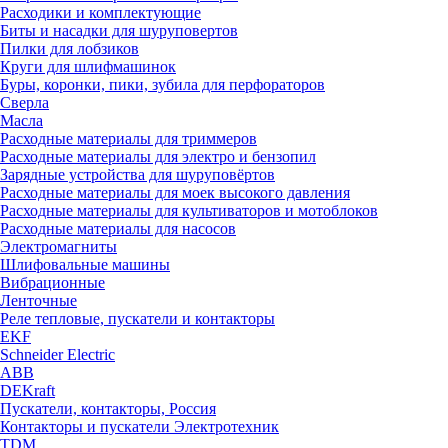
Расходики и комплектующие
Биты и насадки для шуруповертов
Пилки для лобзиков
Круги для шлифмашинок
Буры, коронки, пики, зубила для перфораторов
Сверла
Масла
Расходные материалы для триммеров
Расходные материалы для электро и бензопил
Зарядные устройства для шуруповёртов
Расходные материалы для моек высокого давления
Расходные материалы для культиваторов и мотоблоков
Расходные материалы для насосов
Электромагниты
Шлифовальные машины
Вибрационные
Ленточные
Реле тепловые, пускатели и контакторы
EKF
Schneider Electric
ABB
DEKraft
Пускатели, контакторы, Россия
Контакторы и пускатели Электротехник
TDM