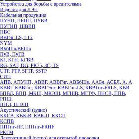
Устройства для борьбы с вредителями
Изделия для ЛЭП
Кабельная продукция
ПУНП, ПБПП, ПУВВ
ПУГНП, ШВВП
ПВС
ВВГнг-LS, LTx
NYM
ВБбШв/ВБШв
ПуВ, ПуГВ
КГ, КГН, КГВВ
RG, SAT, DG, РК75, 3С, TS
UTP, FTP, SFTP, SSTP
СИП
АПВ, АПУНП, АВВГ, АВВГнг, АВБбШв, ААБл, АСБЛ, А, А
КВВГ, КВВГнг, КВВГЭнг, КВВГнг-LS, КВВГнг-FRLS, КВВ
БПВЛ, ВПП, МКШ, МКЭШ, МГШВ, МГТФ, ПНСВ, ППВ,
РПШ,
ШТЛ, ШТЛП
Акустический (аудио)
ККСВ, КВК-В, КВК-П, ККСП
КСПВ
ППГнг-HF, ППГнг-FRHF
РКГМ
Декоративный (ретро) для открытой проводки