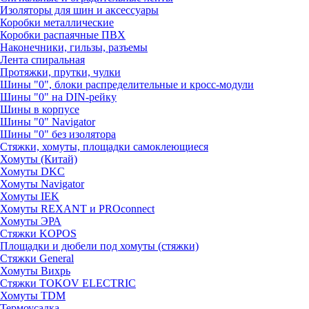
Изоляторы для шин и аксессуары
Коробки металлические
Коробки распаячные ПВХ
Наконечники, гильзы, разъемы
Лента спиральная
Протяжки, прутки, чулки
Шины "0", блоки распределительные и кросс-модули
Шины "0" на DIN-рейку
Шины в корпусе
Шины "0" Navigator
Шины "0" без изолятора
Стяжки, хомуты, площадки самоклеющиеся
Хомуты (Китай)
Хомуты DKC
Хомуты Navigator
Хомуты IEK
Хомуты REXANT и PROconnect
Хомуты ЭРА
Стяжки KOPOS
Площадки и дюбели под хомуты (стяжки)
Стяжки General
Хомуты Вихрь
Стяжки TOKOV ELECTRIC
Хомуты TDM
Термоусадка