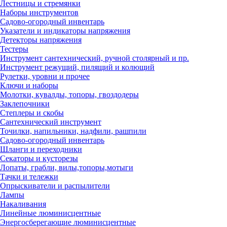
Лестницы и стремянки
Наборы инструментов
Садово-огородный инвентарь
Указатели и индикаторы напряжения
Детекторы напряжения
Тестеры
Инструмент сантехнический, ручной столярный и пр.
Инструмент режущий, пилящий и колющий
Рулетки, уровни и прочее
Ключи и наборы
Молотки, кувалды, топоры, гвоздодеры
Заклепочники
Степлеры и скобы
Сантехнический инструмент
Точилки, напильники, надфили, рашпили
Садово-огородный инвентарь
Шланги и переходники
Секаторы и кусторезы
Лопаты, грабли, вилы,топоры,мотыги
Тачки и тележки
Опрыскиватели и распылители
Лампы
Накаливания
Линейные люминисцентные
Энергосберегающие люминисцентные