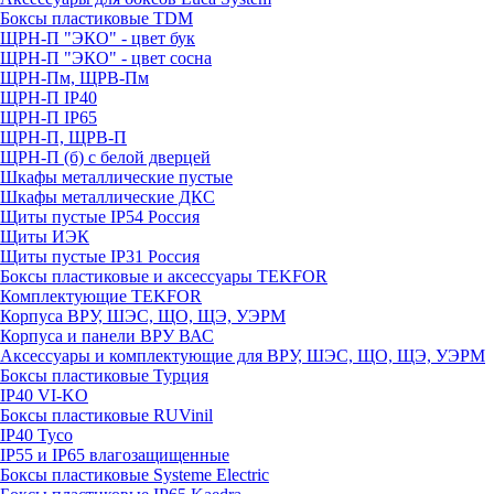
Боксы пластиковые TDM
ЩРН-П "ЭКО" - цвет бук
ЩРН-П "ЭКО" - цвет сосна
ЩРН-Пм, ЩРВ-Пм
ЩРН-П IP40
ЩРН-П IP65
ЩРН-П, ЩРВ-П
ЩРН-П (б) с белой дверцей
Шкафы металлические пустые
Шкафы металлические ДКС
Щиты пустые IP54 Россия
Щиты ИЭК
Щиты пустые IP31 Россия
Боксы пластиковые и аксессуары TEKFOR
Комплектующие TEKFOR
Корпуса ВРУ, ШЭС, ЩО, ЩЭ, УЭРМ
Корпуса и панели ВРУ ВАС
Аксессуары и комплектующие для ВРУ, ШЭС, ЩО, ЩЭ, УЭРМ
Боксы пластиковые Турция
IP40 VI-KO
Боксы пластиковые RUVinil
IP40 Тусо
IP55 и IP65 влагозащищенные
Боксы пластиковые Systeme Electric