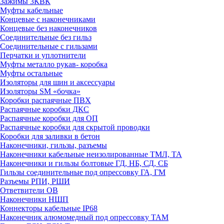
Зажимы 3КВК
Муфты кабельные
Концевые с наконечниками
Концевые без наконечников
Соединительные без гильз
Соединительные с гильзами
Перчатки и уплотнители
Муфты металло рукав- коробка
Муфты остальные
Изоляторы для шин и аксессуары
Изоляторы SM «бочка»
Коробки распаячные ПВХ
Распаячные коробки ДКС
Распаячные коробки для ОП
Распаячные коробки для скрытой проводки
Коробки для заливки в бетон
Наконечники, гильзы, разъемы
Наконечники кабельные неизолированные ТМЛ, ТА
Наконечники и гильзы болтовые ГД, НБ, СД, СБ
Гильзы соединительные под опрессовку ГА, ГМ
Разъемы РПИ, РШИ
Ответвители ОВ
Наконечники НШП
Коннекторы кабельные IP68
Наконечник алюмомедный под опрессовку ТАМ