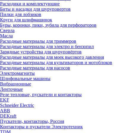
Расходики и комплектующие
Биты и насадки для шуруповертов
Пилки для лобзиков
Круги для шлифмашинок
Буры, коронки, пики, зубила для перфораторов
Сверла
Масла
Расходные материалы для триммеров
Расходные материалы для электро и бензопил
Зарядные устройства для шуруповёртов
Расходные материалы для моек высокого давления
Расходные материалы для культиваторов и мотоблоков
Расходные материалы для насосов
Электромагниты
Шлифовальные машины
Вибрационные
Ленточные
Реле тепловые, пускатели и контакторы
EKF
Schneider Electric
ABB
DEKraft
Пускатели, контакторы, Россия
Контакторы и пускатели Электротехник
TDM