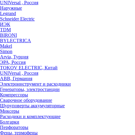
UNIVersal , Россия
Наружные
Legrand
Schneider Electric
ИЭК
TDM
BIRONI
BYLECTRICA
Makel
Simon
Arvia, Турция
ЭРА, Россия
TOKOV ELECTRIC, Китай
UNIVersal , Россия
ABB, Германия
Электроинструмент и расходники
Генераторы, электростанции
Компрессоры
Сварочное оборудование
Шуруповерты аккумуляторные
Миксеры
Расходики и комплектующие
Болгарки
Перфораторы
Фены, термофены