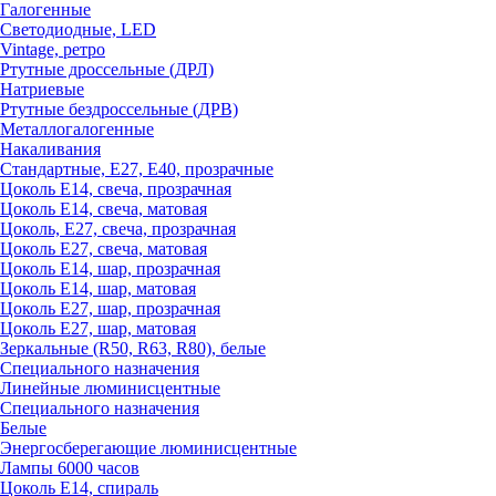
Галогенные
Светодиодные, LED
Vintage, ретро
Ртутные дроссельные (ДРЛ)
Натриевые
Ртутные бездроссельные (ДРВ)
Металлогалогенные
Накаливания
Стандартные, Е27, Е40, прозрачные
Цоколь Е14, свеча, прозрачная
Цоколь Е14, свеча, матовая
Цоколь, Е27, свеча, прозрачная
Цоколь Е27, свеча, матовая
Цоколь Е14, шар, прозрачная
Цоколь Е14, шар, матовая
Цоколь Е27, шар, прозрачная
Цоколь Е27, шар, матовая
Зеркальные (R50, R63, R80), белые
Специального назначения
Линейные люминисцентные
Специального назначения
Белые
Энергосберегающие люминисцентные
Лампы 6000 часов
Цоколь Е14, спираль