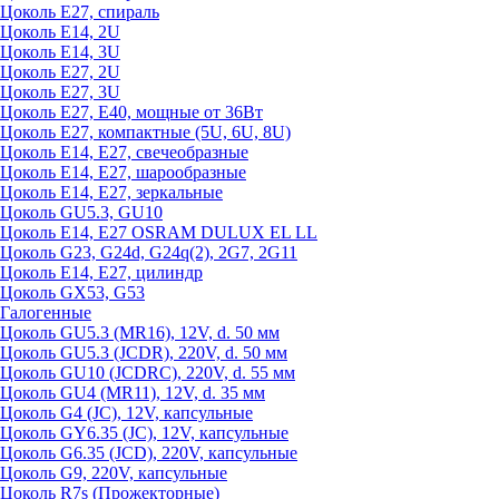
Цоколь Е27, спираль
Цоколь Е14, 2U
Цоколь Е14, 3U
Цоколь Е27, 2U
Цоколь Е27, 3U
Цоколь Е27, Е40, мощные от 36Вт
Цоколь Е27, компактные (5U, 6U, 8U)
Цоколь Е14, Е27, свечеобразные
Цоколь Е14, Е27, шарообразные
Цоколь Е14, Е27, зеркальные
Цоколь GU5.3, GU10
Цоколь Е14, Е27 OSRAM DULUX EL LL
Цоколь G23, G24d, G24q(2), 2G7, 2G11
Цоколь Е14, Е27, цилиндр
Цоколь GX53, G53
Галогенные
Цоколь GU5.3 (MR16), 12V, d. 50 мм
Цоколь GU5.3 (JCDR), 220V, d. 50 мм
Цоколь GU10 (JCDRC), 220V, d. 55 мм
Цоколь GU4 (MR11), 12V, d. 35 мм
Цоколь G4 (JC), 12V, капсульные
Цоколь GY6.35 (JC), 12V, капсульные
Цоколь G6.35 (JCD), 220V, капсульные
Цоколь G9, 220V, капсульные
Цоколь R7s (Прожекторные)