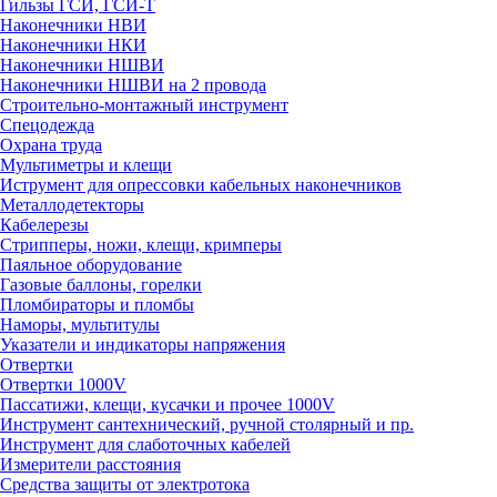
Гильзы ГСИ, ГСИ-Т
Наконечники НВИ
Наконечники НКИ
Наконечники НШВИ
Наконечники НШВИ на 2 провода
Строительно-монтажный инструмент
Спецодежда
Охрана труда
Мультиметры и клещи
Иструмент для опрессовки кабельных наконечников
Металлодетекторы
Кабелерезы
Стрипперы, ножи, клещи, кримперы
Паяльное оборудование
Газовые баллоны, горелки
Пломбираторы и пломбы
Наморы, мультитулы
Указатели и индикаторы напряжения
Отвертки
Отвертки 1000V
Пассатижи, клещи, кусачки и прочее 1000V
Инструмент сантехнический, ручной столярный и пр.
Инструмент для слаботочных кабелей
Измерители расстояния
Средства защиты от электротока