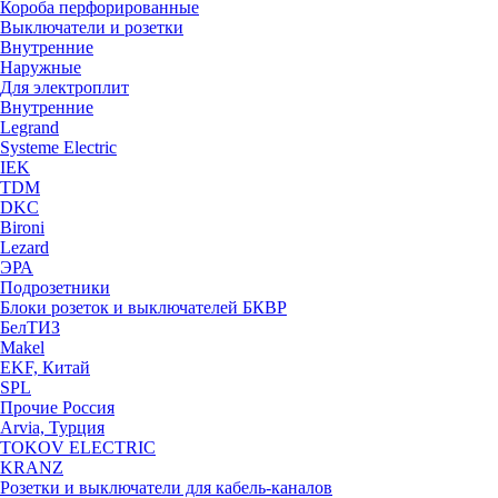
Короба перфорированные
Выключатели и розетки
Внутренние
Наружные
Для электроплит
Внутренние
Legrand
Systeme Electric
IEK
TDM
DKC
Bironi
Lezard
ЭРА
Подрозетники
Блоки розеток и выключателей БКВР
БелТИЗ
Makel
EKF, Китай
SPL
Прочие Россия
Arvia, Турция
TOKOV ELECTRIC
KRANZ
Розетки и выключатели для кабель-каналов