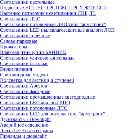
Светильники настольные
Подвесные НСП НСО РСП ЖСП РСУ ЖСУ ССП
Настенно-потолочные светильники ЛПБ, TL
Светильники ЛПО
Светильники потолочные ЛВО типа "армстронг"
Светильники LED пылевлагозащитные аналоги ЛСП
Светильники точечные
Садово-парковые
Прожекторы
Влагозащитные, тип БАННИК
Светильники уличные консольные
Светильники бытовые
Блоки питания
Светодиодные модули
Подсветка для лестниц и ступеней
Светильники Apeyron
Светильники фасадные
Светильники промышленные светодиодные
Светильники LED аналоги ЛПО
Светильники потолочные ЛПО
Светильники LED для потолка типа "армстронг"
Даунтлайты / Downlight
Аварийное освещение
Лента LED и аксессуары
Гирлянды и дюралайт