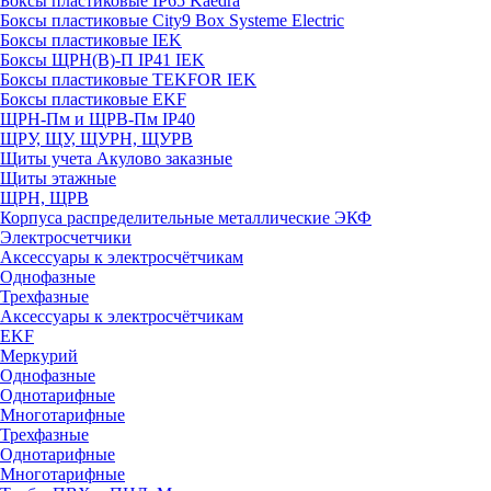
Боксы пластиковые IP65 Kaedra
Боксы пластиковые City9 Box Systeme Electric
Боксы пластиковые IEK
Боксы ЩРН(В)-П IP41 IEK
Боксы пластиковые TEKFOR IEK
Боксы пластиковые EKF
ЩРН-Пм и ЩРВ-Пм IP40
ЩРУ, ЩУ, ЩУРН, ЩУРВ
Щиты учета Акулово заказные
Щиты этажные
ЩРН, ЩРВ
Корпуса распределительные металлические ЭКФ
Электросчетчики
Аксессуары к электросчётчикам
Однофазные
Трехфазные
Аксессуары к электросчётчикам
EKF
Меркурий
Однофазные
Однотарифные
Многотарифные
Трехфазные
Однотарифные
Многотарифные