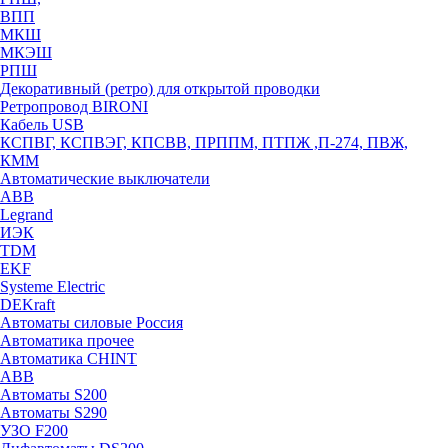
ВПП
МКШ
МКЭШ
РПШ
Декоративный (ретро) для открытой проводки
Ретропровод BIRONI
Кабель USB
КСПВГ, КСПВЭГ, КПСВВ, ПРППМ, ПТПЖ ,П-274, ПВЖ,
КММ
Автоматические выключатели
ABB
Legrand
ИЭК
TDM
EKF
Systeme Electric
DEKraft
Автоматы силовые Россия
Автоматика прочее
Автоматика CHINT
ABB
Автоматы S200
Автоматы S290
УЗО F200