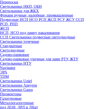
Переноски
Светильники НКП, ОБН
Светильники для ЖКХ
Фонари ручные, налобные, промышленные
Подвесные НСП НСО РСП ЖСП РСУ ЖСУ ССП
РСП, РПП
ЖСП
НСП, НСО под лампу накаливания
ССП Светильники подвесные светодиодные
Светильники точечные
Стандратные
Светодиодные
Садово-парковые
Садово-парковые уличные для ламп РТУ, ЖТУ
Светильники НТУ
Navigator
ЭРА
TDM
Светильники Uniel
Светильники Apeyron
Светильники Gauss
Прожекторы
Галогеновые
Металлогалогенные
под ЛОН, ДРЛ и ДНат