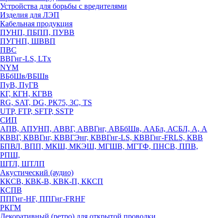
Устройства для борьбы с вредителями
Изделия для ЛЭП
Кабельная продукция
ПУНП, ПБПП, ПУВВ
ПУГНП, ШВВП
ПВС
ВВГнг-LS, LTx
NYM
ВБбШв/ВБШв
ПуВ, ПуГВ
КГ, КГН, КГВВ
RG, SAT, DG, РК75, 3С, TS
UTP, FTP, SFTP, SSTP
СИП
АПВ, АПУНП, АВВГ, АВВГнг, АВБбШв, ААБл, АСБЛ, А, А
КВВГ, КВВГнг, КВВГЭнг, КВВГнг-LS, КВВГнг-FRLS, КВВ
БПВЛ, ВПП, МКШ, МКЭШ, МГШВ, МГТФ, ПНСВ, ППВ,
РПШ,
ШТЛ, ШТЛП
Акустический (аудио)
ККСВ, КВК-В, КВК-П, ККСП
КСПВ
ППГнг-HF, ППГнг-FRHF
РКГМ
Декоративный (ретро) для открытой проводки