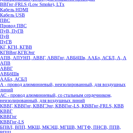
ВВГнг-FRLS (Low Smoke), LTx
Кабель HDMI
Кабель USB
ПВС
Провод ПВС
ПуВ, ПуГВ
ПуВ
ПуГВ
КГ, КГН, КГВВ
КГВВнг,КГВЭнг
АПВ, АПУНП, АВВГ, АВВГнг, АВБбШв, ААБл, АСБЛ, А, А
АПВ
АВВГ
АВБбШв
ААБл, АСБЛ
А - провод алюминиевый, неизолированный, для воздушных
линий
АС - провод алюминиевый, со стальным сердечником,
неизолированный, для воздушных линий
КВВГ, КВВГнг, КВВГЭнг, КВВГнг-LS, КВВГнг-FRLS, КВВ
КВВГ
КВВГнг
КВВГнг-LS
БПВЛ, ВПП, МКШ, МКЭШ, МГШВ, МГТФ, ПНСВ, ППВ,
РПШ,