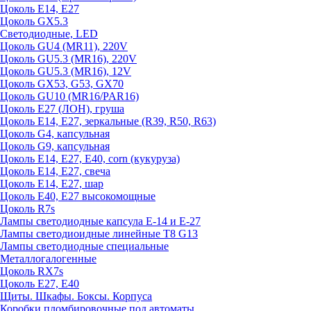
Цоколь E14, E27
Цоколь GX5.3
Светодиодные, LED
Цоколь GU4 (MR11), 220V
Цоколь GU5.3 (MR16), 220V
Цоколь GU5.3 (MR16), 12V
Цоколь GX53, G53, GX70
Цоколь GU10 (MR16/PAR16)
Цоколь Е27 (ЛОН), груша
Цоколь Е14, Е27, зеркальные (R39, R50, R63)
Цоколь G4, капсульная
Цоколь G9, капсульная
Цоколь Е14, Е27, Е40, corn (кукуруза)
Цоколь Е14, Е27, свеча
Цоколь Е14, Е27, шар
Цоколь Е40, Е27 высокомощные
Цоколь R7s
Лампы светодиодные капсула Е-14 и Е-27
Лампы светодиоидные линейные T8 G13
Лампы светодиодные специальные
Металлогалогенные
Цоколь RX7s
Цоколь Е27, E40
Щиты. Шкафы. Боксы. Корпуса
Коробки пломбировочные под автоматы