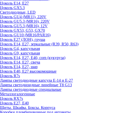
Цоколь E14, E27
Цоколь GX5.3
Светодиодные, LED
Цоколь GU4 (MR11), 220V
Цоколь GU5.3 (MR16), 220V
Цоколь GU5.3 (MR16), 12V
Цоколь GX53, G53, GX70
Цоколь GU10 (MR16/PAR16)
Цоколь Е27 (ЛОН), груша
Цоколь Е14, Е27, зеркальные (R39, R50, R63)
Цоколь G4, капсульная
Цоколь G9, капсульная
Цоколь Е14, Е27, Е40, corn (кукуруза)
Цоколь Е14, Е27, свеча
Цоколь Е14, Е27, шар
Цоколь Е40, Е27 высокомощные
Цоколь R7s
Лампы светодиодные капсула Е-14 и Е-27
Лампы светодиоидные линейные T8 G13
Лампы светодиодные специальные
Металлогалогенные
Цоколь RX7s
Цоколь Е27, E40
Щиты. Шкафы. Боксы. Корпуса
Коробки пломбировочные под автоматы