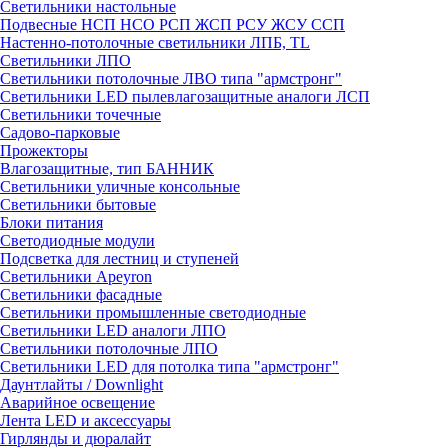
Светильники настольные
Подвесные НСП НСО РСП ЖСП РСУ ЖСУ ССП
Настенно-потолочные светильники ЛПБ, TL
Светильники ЛПО
Светильники потолочные ЛВО типа "армстронг"
Светильники LED пылевлагозащитные аналоги ЛСП
Светильники точечные
Садово-парковые
Прожекторы
Влагозащитные, тип БАННИК
Светильники уличные консольные
Светильники бытовые
Блоки питания
Светодиодные модули
Подсветка для лестниц и ступеней
Светильники Apeyron
Светильники фасадные
Светильники промышленные светодиодные
Светильники LED аналоги ЛПО
Светильники потолочные ЛПО
Светильники LED для потолка типа "армстронг"
Даунтлайты / Downlight
Аварийное освещение
Лента LED и аксессуары
Гирлянды и дюралайт