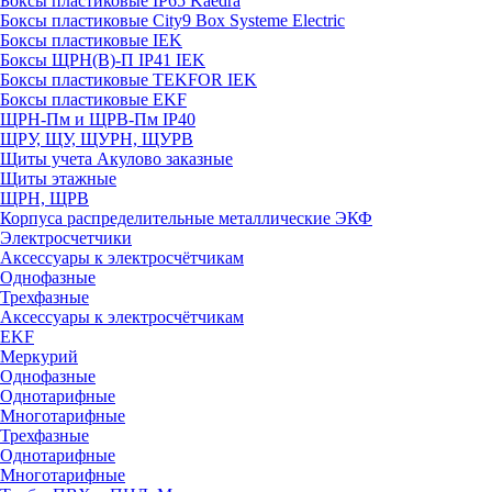
Боксы пластиковые IP65 Kaedra
Боксы пластиковые City9 Box Systeme Electric
Боксы пластиковые IEK
Боксы ЩРН(В)-П IP41 IEK
Боксы пластиковые TEKFOR IEK
Боксы пластиковые EKF
ЩРН-Пм и ЩРВ-Пм IP40
ЩРУ, ЩУ, ЩУРН, ЩУРВ
Щиты учета Акулово заказные
Щиты этажные
ЩРН, ЩРВ
Корпуса распределительные металлические ЭКФ
Электросчетчики
Аксессуары к электросчётчикам
Однофазные
Трехфазные
Аксессуары к электросчётчикам
EKF
Меркурий
Однофазные
Однотарифные
Многотарифные
Трехфазные
Однотарифные
Многотарифные