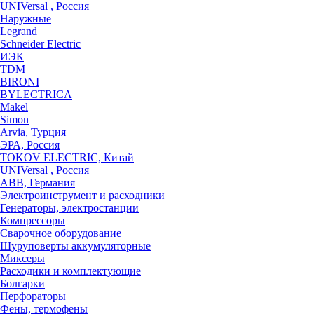
UNIVersal , Россия
Наружные
Legrand
Schneider Electric
ИЭК
TDM
BIRONI
BYLECTRICA
Makel
Simon
Arvia, Турция
ЭРА, Россия
TOKOV ELECTRIC, Китай
UNIVersal , Россия
ABB, Германия
Электроинструмент и расходники
Генераторы, электростанции
Компрессоры
Сварочное оборудование
Шуруповерты аккумуляторные
Миксеры
Расходики и комплектующие
Болгарки
Перфораторы
Фены, термофены