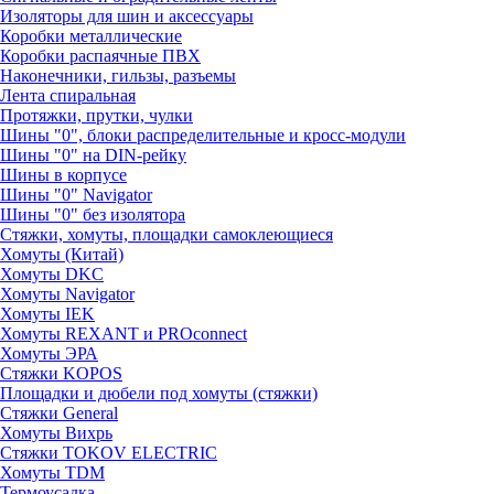
Изоляторы для шин и аксессуары
Коробки металлические
Коробки распаячные ПВХ
Наконечники, гильзы, разъемы
Лента спиральная
Протяжки, прутки, чулки
Шины "0", блоки распределительные и кросс-модули
Шины "0" на DIN-рейку
Шины в корпусе
Шины "0" Navigator
Шины "0" без изолятора
Стяжки, хомуты, площадки самоклеющиеся
Хомуты (Китай)
Хомуты DKC
Хомуты Navigator
Хомуты IEK
Хомуты REXANT и PROconnect
Хомуты ЭРА
Стяжки KOPOS
Площадки и дюбели под хомуты (стяжки)
Стяжки General
Хомуты Вихрь
Стяжки TOKOV ELECTRIC
Хомуты TDM
Термоусадка