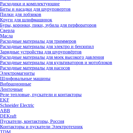
Расходики и комплектующие
Биты и насадки для шуруповертов
Пилки для лобзиков
Круги для шлифмашинок
Буры, коронки, пики, зубила для перфораторов
Сверла
Масла
Расходные материалы для триммеров
Расходные материалы для электро и бензопил
Зарядные устройства для шуруповёртов
Расходные материалы для моек высокого давления
Расходные материалы для культиваторов и мотоблоков
Расходные материалы для насосов
Электромагниты
Шлифовальные машины
Вибрационные
Ленточные
Реле тепловые, пускатели и контакторы
EKF
Schneider Electric
ABB
DEKraft
Пускатели, контакторы, Россия
Контакторы и пускатели Электротехник
TDM