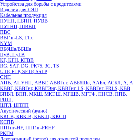
Устройства для борьбы с вредителями
Изделия для ЛЭП
Кабельная продукция
ПУНП, ПБПП, ПУВВ
ПУГНП, ШВВП
ПВС
ВВГнг-LS, LTx
NYM
ВБбШв/ВБШв
ПуВ, ПуГВ
КГ, КГН, КГВВ
RG, SAT, DG, РК75, 3С, TS
UTP, FTP, SFTP, SSTP
СИП
АПВ, АПУНП, АВВГ, АВВГнг, АВБбШв, ААБл, АСБЛ, А, А
КВВГ, КВВГнг, КВВГЭнг, КВВГнг-LS, КВВГнг-FRLS, КВВ
БПВЛ, ВПП, МКШ, МКЭШ, МГШВ, МГТФ, ПНСВ, ППВ,
РПШ,
ШТЛ, ШТЛП
Акустический (аудио)
ККСВ, КВК-В, КВК-П, ККСП
КСПВ
ППГнг-HF, ППГнг-FRHF
РКГМ
Декоративный (ретро) для открытой проводки