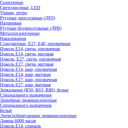
Галогенные
Светодиодные, LED
Vintage, ретро
Ртутные дроссельные (ДРЛ)
Натриевые
Ртутные бездроссельные (ДРВ)
Металлогалогенные
Накаливания
Стандартные, Е27, Е40, прозрачные
Цоколь Е14, свеча, прозрачная
Цоколь Е14, свеча, матовая
Цоколь, Е27, свеча, прозрачная
Цоколь Е27, свеча, матовая
Цоколь Е14, шар, прозрачная
Цоколь Е14, шар, матовая
Цоколь Е27, шар, прозрачная
Цоколь Е27, шар, матовая
Зеркальные (R50, R63, R80), белые
Специального назначения
Линейные люминисцентные
Специального назначения
Белые
Энергосберегающие люминисцентные
Лампы 6000 часов
Цоколь Е14, спираль