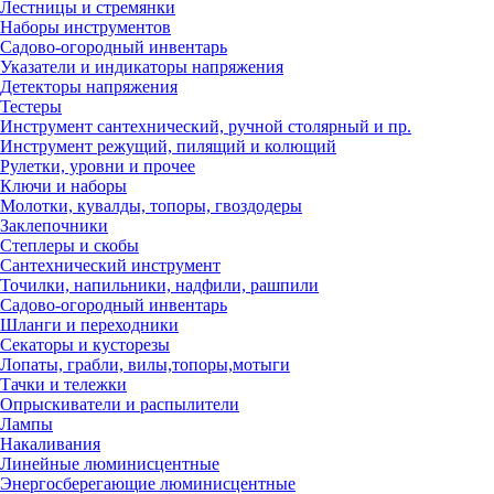
Лестницы и стремянки
Наборы инструментов
Садово-огородный инвентарь
Указатели и индикаторы напряжения
Детекторы напряжения
Тестеры
Инструмент сантехнический, ручной столярный и пр.
Инструмент режущий, пилящий и колющий
Рулетки, уровни и прочее
Ключи и наборы
Молотки, кувалды, топоры, гвоздодеры
Заклепочники
Степлеры и скобы
Сантехнический инструмент
Точилки, напильники, надфили, рашпили
Садово-огородный инвентарь
Шланги и переходники
Секаторы и кусторезы
Лопаты, грабли, вилы,топоры,мотыги
Тачки и тележки
Опрыскиватели и распылители
Лампы
Накаливания
Линейные люминисцентные
Энергосберегающие люминисцентные