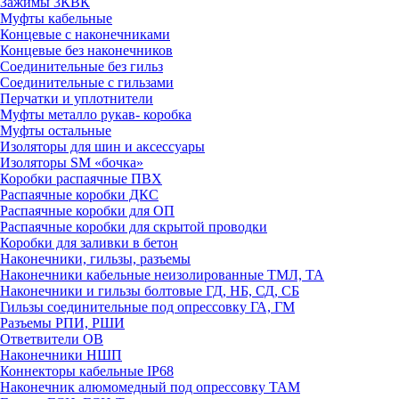
Зажимы 3КВК
Муфты кабельные
Концевые с наконечниками
Концевые без наконечников
Соединительные без гильз
Соединительные с гильзами
Перчатки и уплотнители
Муфты металло рукав- коробка
Муфты остальные
Изоляторы для шин и аксессуары
Изоляторы SM «бочка»
Коробки распаячные ПВХ
Распаячные коробки ДКС
Распаячные коробки для ОП
Распаячные коробки для скрытой проводки
Коробки для заливки в бетон
Наконечники, гильзы, разъемы
Наконечники кабельные неизолированные ТМЛ, ТА
Наконечники и гильзы болтовые ГД, НБ, СД, СБ
Гильзы соединительные под опрессовку ГА, ГМ
Разъемы РПИ, РШИ
Ответвители ОВ
Наконечники НШП
Коннекторы кабельные IP68
Наконечник алюмомедный под опрессовку ТАМ