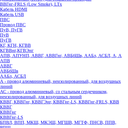
ВВГнг-FRLS (Low Smoke), LTx
Кабель HDMI
Кабель USB
ПВС
Провод ПВС
ПуВ, ПуГВ
ПуВ
ПуГВ
КГ, КГН, КГВВ
КГВВнг,КГВЭнг
АПВ, АПУНП, АВВГ, АВВГнг, АВБбШв, ААБл, АСБЛ, А, А
АПВ
АВВГ
АВБбШв
ААБл, АСБЛ
А - провод алюминиевый, неизолированный, для воздушных
линий
АС - провод алюминиевый, со стальным сердечником,
неизолированный, для воздушных линий
КВВГ, КВВГнг, КВВГЭнг, КВВГнг-LS, КВВГнг-FRLS, КВВ
КВВГ
КВВГнг
КВВГнг-LS
БПВЛ, ВПП, МКШ, МКЭШ, МГШВ, МГТФ, ПНСВ, ППВ,
РПШ,