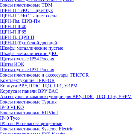
Боксы пластиковые TDM
ЩРН-П "ЭКО" - цвет бук
ЩРН-П "ЭКО" - цвет сосна
ЩРН-Пм, ЩРВ-Пм
ЩРН-П IP40
ЩРН-П IP65
ЩРН-П, ЩРВ-П
ЩРН-П (б) с белой дверцей
Шкафы металлические пустые
Шкафы металлические ДКС
Щиты пустые IP54 Россия
Щиты ИЭК
Щиты пустые IP31 Россия
Боксы пластиковые и аксессуары TEKFOR
Комплектующие TEKFOR
Корпуса ВРУ, ШЭС, ЩО, ЩЭ, УЭРМ
Корпуса и панели ВРУ ВАС
Аксессуары и комплектующие для ВРУ, ШЭС, ЩО, ЩЭ, УЭРМ
Боксы пластиковые Турция
IP40 VI-KO
Боксы пластиковые RUVinil
IP40 Тусо
IP55 и IP65 влагозащищенные
Боксы пластиковые Systeme Electric