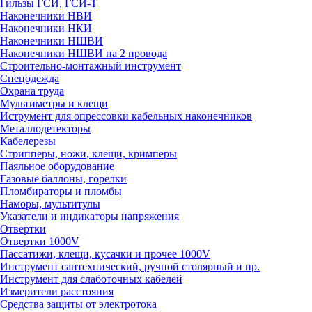
Гильзы ГСИ, ГСИ-Т
Наконечники НВИ
Наконечники НКИ
Наконечники НШВИ
Наконечники НШВИ на 2 провода
Строительно-монтажный инструмент
Спецодежда
Охрана труда
Мультиметры и клещи
Иструмент для опрессовки кабельных наконечников
Металлодетекторы
Кабелерезы
Стрипперы, ножи, клещи, кримперы
Паяльное оборудование
Газовые баллоны, горелки
Пломбираторы и пломбы
Наморы, мультитулы
Указатели и индикаторы напряжения
Отвертки
Отвертки 1000V
Пассатижи, клещи, кусачки и прочее 1000V
Инструмент сантехнический, ручной столярный и пр.
Инструмент для слаботочных кабелей
Измерители расстояния
Средства защиты от электротока