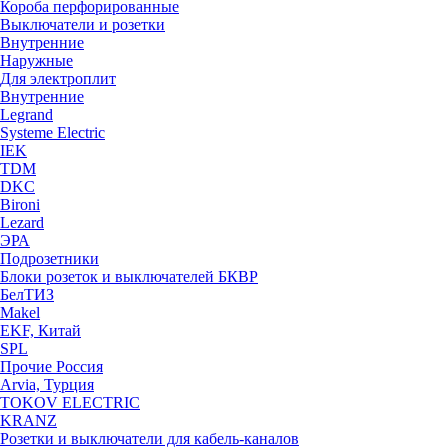
Короба перфорированные
Выключатели и розетки
Внутренние
Наружные
Для электроплит
Внутренние
Legrand
Systeme Electric
IEK
TDM
DKC
Bironi
Lezard
ЭРА
Подрозетники
Блоки розеток и выключателей БКВР
БелТИЗ
Makel
EKF, Китай
SPL
Прочие Россия
Arvia, Турция
TOKOV ELECTRIC
KRANZ
Розетки и выключатели для кабель-каналов