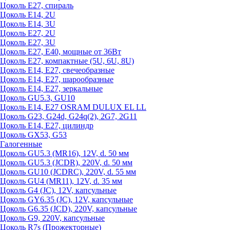
Цоколь Е27, спираль
Цоколь Е14, 2U
Цоколь Е14, 3U
Цоколь Е27, 2U
Цоколь Е27, 3U
Цоколь Е27, Е40, мощные от 36Вт
Цоколь Е27, компактные (5U, 6U, 8U)
Цоколь Е14, Е27, свечеобразные
Цоколь Е14, Е27, шарообразные
Цоколь Е14, Е27, зеркальные
Цоколь GU5.3, GU10
Цоколь Е14, Е27 OSRAM DULUX EL LL
Цоколь G23, G24d, G24q(2), 2G7, 2G11
Цоколь Е14, Е27, цилиндр
Цоколь GX53, G53
Галогенные
Цоколь GU5.3 (MR16), 12V, d. 50 мм
Цоколь GU5.3 (JCDR), 220V, d. 50 мм
Цоколь GU10 (JCDRC), 220V, d. 55 мм
Цоколь GU4 (MR11), 12V, d. 35 мм
Цоколь G4 (JC), 12V, капсульные
Цоколь GY6.35 (JC), 12V, капсульные
Цоколь G6.35 (JCD), 220V, капсульные
Цоколь G9, 220V, капсульные
Цоколь R7s (Прожекторные)