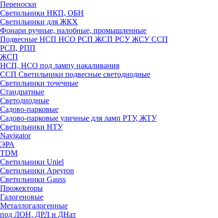
Переноски
Светильники НКП, ОБН
Светильники для ЖКХ
Фонари ручные, налобные, промышленные
Подвесные НСП НСО РСП ЖСП РСУ ЖСУ ССП
РСП, РПП
ЖСП
НСП, НСО под лампу накаливания
ССП Светильники подвесные светодиодные
Светильники точечные
Стандратные
Светодиодные
Садово-парковые
Садово-парковые уличные для ламп РТУ, ЖТУ
Светильники НТУ
Navigator
ЭРА
TDM
Светильники Uniel
Светильники Apeyron
Светильники Gauss
Прожекторы
Галогеновые
Металлогалогенные
под ЛОН, ДРЛ и ДНат