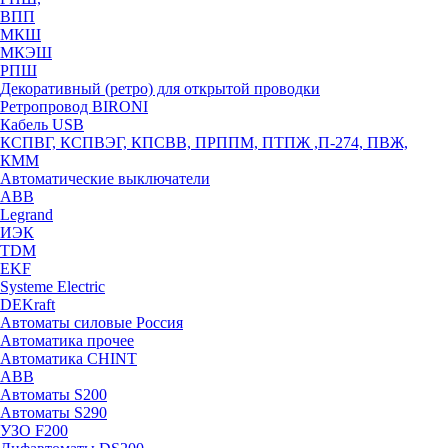
ВПП
МКШ
МКЭШ
РПШ
Декоративный (ретро) для открытой проводки
Ретропровод BIRONI
Кабель USB
КСПВГ, КСПВЭГ, КПСВВ, ПРППМ, ПТПЖ ,П-274, ПВЖ,
КММ
Автоматические выключатели
ABB
Legrand
ИЭК
TDM
EKF
Systeme Electric
DEKraft
Автоматы силовые Россия
Автоматика прочее
Автоматика CHINT
ABB
Автоматы S200
Автоматы S290
УЗО F200