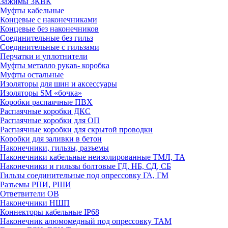
Зажимы 3КВК
Муфты кабельные
Концевые с наконечниками
Концевые без наконечников
Соединительные без гильз
Соединительные с гильзами
Перчатки и уплотнители
Муфты металло рукав- коробка
Муфты остальные
Изоляторы для шин и аксессуары
Изоляторы SM «бочка»
Коробки распаячные ПВХ
Распаячные коробки ДКС
Распаячные коробки для ОП
Распаячные коробки для скрытой проводки
Коробки для заливки в бетон
Наконечники, гильзы, разъемы
Наконечники кабельные неизолированные ТМЛ, ТА
Наконечники и гильзы болтовые ГД, НБ, СД, СБ
Гильзы соединительные под опрессовку ГА, ГМ
Разъемы РПИ, РШИ
Ответвители ОВ
Наконечники НШП
Коннекторы кабельные IP68
Наконечник алюмомедный под опрессовку ТАМ