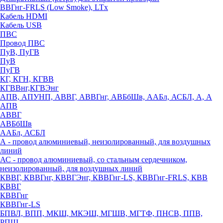
ВВГнг-FRLS (Low Smoke), LTx
Кабель HDMI
Кабель USB
ПВС
Провод ПВС
ПуВ, ПуГВ
ПуВ
ПуГВ
КГ, КГН, КГВВ
КГВВнг,КГВЭнг
АПВ, АПУНП, АВВГ, АВВГнг, АВБбШв, ААБл, АСБЛ, А, А
АПВ
АВВГ
АВБбШв
ААБл, АСБЛ
А - провод алюминиевый, неизолированный, для воздушных
линий
АС - провод алюминиевый, со стальным сердечником,
неизолированный, для воздушных линий
КВВГ, КВВГнг, КВВГЭнг, КВВГнг-LS, КВВГнг-FRLS, КВВ
КВВГ
КВВГнг
КВВГнг-LS
БПВЛ, ВПП, МКШ, МКЭШ, МГШВ, МГТФ, ПНСВ, ППВ,
РПШ,