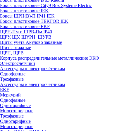
Боксы пластиковые IP65 Kaedra
Боксы пластиковые City9 Box Systeme Electric
Боксы пластиковые IEK
Боксы ЩРН(В)-П IP41 IEK
Боксы пластиковые TEKFOR IEK
Боксы пластиковые EKF
ЩРН-Пм и ЩРВ-Пм IP40
ЩРУ, ЩУ, ЩУРН, ЩУРВ
Щиты учета Акулово заказные
Щиты этажные
ЩРН, ЩРВ
Корпуса распределительные металлические ЭКФ
Электросчетчики
Аксессуары к электросчётчикам
Однофазные
Трехфазные
Аксессуары к электросчётчикам
EKF
Меркурий
Однофазные
Однотарифные
Многотарифные
Трехфазные
Однотарифные
Многотарифные