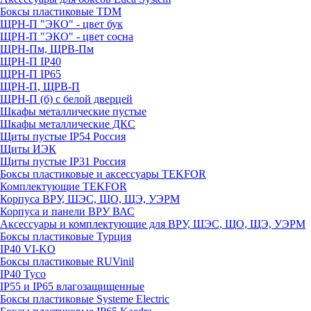
Боксы пластиковые TDM
ЩРН-П "ЭКО" - цвет бук
ЩРН-П "ЭКО" - цвет сосна
ЩРН-Пм, ЩРВ-Пм
ЩРН-П IP40
ЩРН-П IP65
ЩРН-П, ЩРВ-П
ЩРН-П (б) с белой дверцей
Шкафы металлические пустые
Шкафы металлические ДКС
Щиты пустые IP54 Россия
Щиты ИЭК
Щиты пустые IP31 Россия
Боксы пластиковые и аксессуары TEKFOR
Комплектующие TEKFOR
Корпуса ВРУ, ШЭС, ЩО, ЩЭ, УЭРМ
Корпуса и панели ВРУ ВАС
Аксессуары и комплектующие для ВРУ, ШЭС, ЩО, ЩЭ, УЭРМ
Боксы пластиковые Турция
IP40 VI-KO
Боксы пластиковые RUVinil
IP40 Тусо
IP55 и IP65 влагозащищенные
Боксы пластиковые Systeme Electric