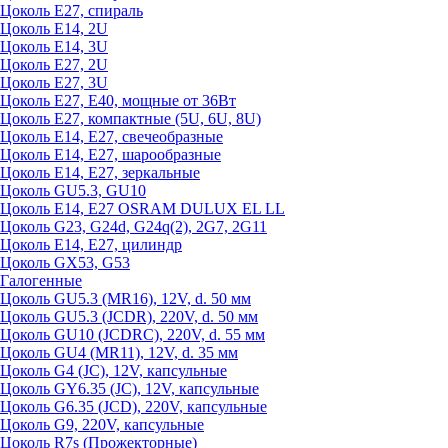
Цоколь Е27, спираль
Цоколь Е14, 2U
Цоколь Е14, 3U
Цоколь Е27, 2U
Цоколь Е27, 3U
Цоколь Е27, Е40, мощные от 36Вт
Цоколь Е27, компактные (5U, 6U, 8U)
Цоколь Е14, Е27, свечеобразные
Цоколь Е14, Е27, шарообразные
Цоколь Е14, Е27, зеркальные
Цоколь GU5.3, GU10
Цоколь Е14, Е27 OSRAM DULUX EL LL
Цоколь G23, G24d, G24q(2), 2G7, 2G11
Цоколь Е14, Е27, цилиндр
Цоколь GX53, G53
Галогенные
Цоколь GU5.3 (MR16), 12V, d. 50 мм
Цоколь GU5.3 (JCDR), 220V, d. 50 мм
Цоколь GU10 (JCDRC), 220V, d. 55 мм
Цоколь GU4 (MR11), 12V, d. 35 мм
Цоколь G4 (JC), 12V, капсульные
Цоколь GY6.35 (JC), 12V, капсульные
Цоколь G6.35 (JCD), 220V, капсульные
Цоколь G9, 220V, капсульные
Цоколь R7s (Прожекторные)