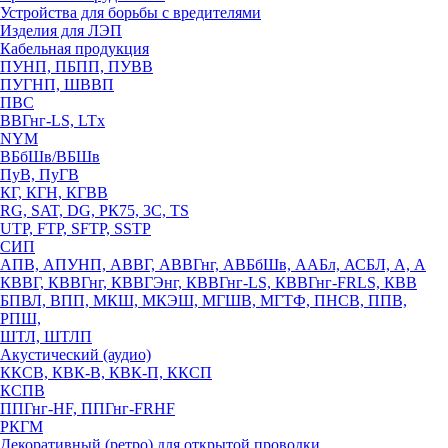
Устройства для борьбы с вредителями
Изделия для ЛЭП
Кабельная продукция
ПУНП, ПБПП, ПУВВ
ПУГНП, ШВВП
ПВС
ВВГнг-LS, LTx
NYM
ВБбШв/ВБШв
ПуВ, ПуГВ
КГ, КГН, КГВВ
RG, SAT, DG, РК75, 3С, TS
UTP, FTP, SFTP, SSTP
СИП
АПВ, АПУНП, АВВГ, АВВГнг, АВБбШв, ААБл, АСБЛ, А, А
КВВГ, КВВГнг, КВВГЭнг, КВВГнг-LS, КВВГнг-FRLS, КВВ
БПВЛ, ВПП, МКШ, МКЭШ, МГШВ, МГТФ, ПНСВ, ППВ,
РПШ,
ШТЛ, ШТЛП
Акустический (аудио)
ККСВ, КВК-В, КВК-П, ККСП
КСПВ
ППГнг-HF, ППГнг-FRHF
РКГМ
Декоративный (ретро) для открытой проводки