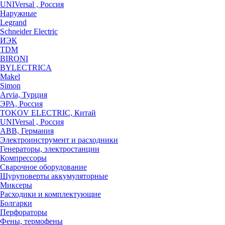
UNIVersal , Россия
Наружные
Legrand
Schneider Electric
ИЭК
TDM
BIRONI
BYLECTRICA
Makel
Simon
Arvia, Турция
ЭРА, Россия
TOKOV ELECTRIC, Китай
UNIVersal , Россия
ABB, Германия
Электроинструмент и расходники
Генераторы, электростанции
Компрессоры
Сварочное оборудование
Шуруповерты аккумуляторные
Миксеры
Расходики и комплектующие
Болгарки
Перфораторы
Фены, термофены