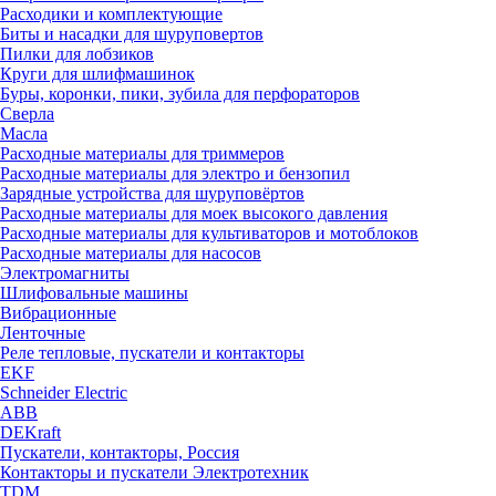
Расходики и комплектующие
Биты и насадки для шуруповертов
Пилки для лобзиков
Круги для шлифмашинок
Буры, коронки, пики, зубила для перфораторов
Сверла
Масла
Расходные материалы для триммеров
Расходные материалы для электро и бензопил
Зарядные устройства для шуруповёртов
Расходные материалы для моек высокого давления
Расходные материалы для культиваторов и мотоблоков
Расходные материалы для насосов
Электромагниты
Шлифовальные машины
Вибрационные
Ленточные
Реле тепловые, пускатели и контакторы
EKF
Schneider Electric
ABB
DEKraft
Пускатели, контакторы, Россия
Контакторы и пускатели Электротехник
TDM