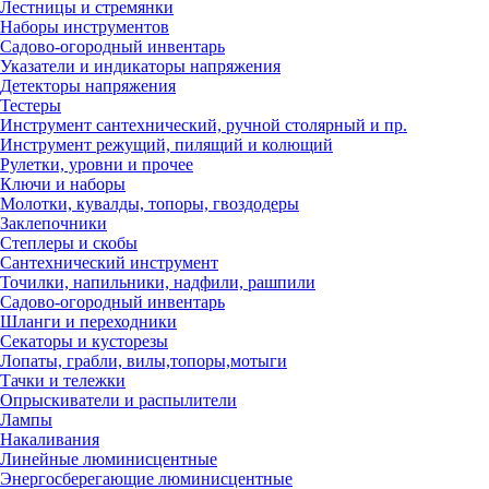
Лестницы и стремянки
Наборы инструментов
Садово-огородный инвентарь
Указатели и индикаторы напряжения
Детекторы напряжения
Тестеры
Инструмент сантехнический, ручной столярный и пр.
Инструмент режущий, пилящий и колющий
Рулетки, уровни и прочее
Ключи и наборы
Молотки, кувалды, топоры, гвоздодеры
Заклепочники
Степлеры и скобы
Сантехнический инструмент
Точилки, напильники, надфили, рашпили
Садово-огородный инвентарь
Шланги и переходники
Секаторы и кусторезы
Лопаты, грабли, вилы,топоры,мотыги
Тачки и тележки
Опрыскиватели и распылители
Лампы
Накаливания
Линейные люминисцентные
Энергосберегающие люминисцентные