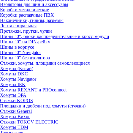
Изоляторы для шин и аксессуары
Коробки металлические
Коробки распаячные ПВХ
Наконечники, гильзы, разъемы
Лента спиральная
Протяжки, прутки, чулки
Шины "0", блоки распределительные и кросс-модули
Шины "0" на DIN-рейку
Шины в корпусе
Шины "0" Navigator
Шины "0" без изолятора
Стяжки, хомуты, площадки самоклеющиеся
Хомуты (Китай)
Хомуты DKC
Хомуты Navigator
Хомуты IEK
Хомуты REXANT и PROconnect
Хомуты ЭРА
Стяжки KOPOS
Площадки и дюбели под хомуты (стяжки)
Стяжки General
Хомуты Вихрь
Стяжки TOKOV ELECTRIC
Хомуты TDM
Термоусадка