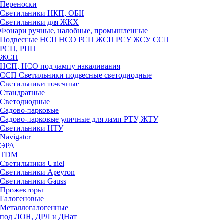
Переноски
Светильники НКП, ОБН
Светильники для ЖКХ
Фонари ручные, налобные, промышленные
Подвесные НСП НСО РСП ЖСП РСУ ЖСУ ССП
РСП, РПП
ЖСП
НСП, НСО под лампу накаливания
ССП Светильники подвесные светодиодные
Светильники точечные
Стандратные
Светодиодные
Садово-парковые
Садово-парковые уличные для ламп РТУ, ЖТУ
Светильники НТУ
Navigator
ЭРА
TDM
Светильники Uniel
Светильники Apeyron
Светильники Gauss
Прожекторы
Галогеновые
Металлогалогенные
под ЛОН, ДРЛ и ДНат