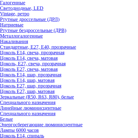
Галогенные
Светодиодные, LED
Vintage, ретро
Ртутные дроссельные (ДРЛ)
Натриевые
Ртутные бездроссельные (ДРВ)
Металлогалогенные
Накаливания
Стандартные, Е27, Е40, прозрачные
Цоколь Е14, свеча, прозрачная
Цоколь Е14, свеча, матовая
Цоколь, Е27, свеча, прозрачная
Цоколь Е27, свеча, матовая
Цоколь Е14, шар, прозрачная
Цоколь Е14, шар, матовая
Цоколь Е27, шар, прозрачная
Цоколь Е27, шар, матовая
Зеркальные (R50, R63, R80), белые
Специального назначения
Линейные люминисцентные
Специального назначения
Белые
Энергосберегающие люминисцентные
Лампы 6000 часов
Цоколь Е14, спираль