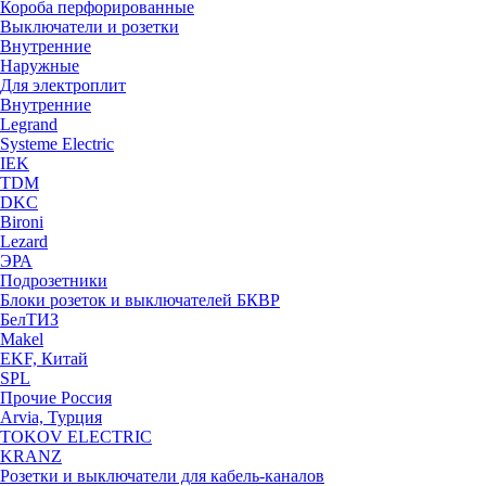
Короба перфорированные
Выключатели и розетки
Внутренние
Наружные
Для электроплит
Внутренние
Legrand
Systeme Electric
IEK
TDM
DKC
Bironi
Lezard
ЭРА
Подрозетники
Блоки розеток и выключателей БКВР
БелТИЗ
Makel
EKF, Китай
SPL
Прочие Россия
Arvia, Турция
TOKOV ELECTRIC
KRANZ
Розетки и выключатели для кабель-каналов