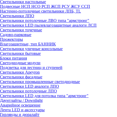
Светильники настольные
Подвесные НСП НСО РСП ЖСП РСУ ЖСУ ССП
Настенно-потолочные светильники ЛПБ, TL
Светильники ЛПО
Светильники потолочные ЛВО типа "армстронг"
Светильники LED пылевлагозащитные аналоги ЛСП
Светильники точечные
Садово-парковые
Прожекторы
Влагозащитные, тип БАННИК
Светильники уличные консольные
Светильники бытовые
Блоки питания
Светодиодные модули
Подсветка для лестниц и ступеней
Светильники Apeyron
Светильники фасадные
Светильники промышленные светодиодные
Светильники LED аналоги ЛПО
Светильники потолочные ЛПО
Светильники LED для потолка типа "армстронг"
Даунтлайты / Downlight
Аварийное освещение
Лента LED и аксессуары
Гирлянды и дюралайт