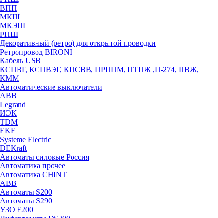
ВПП
МКШ
МКЭШ
РПШ
Декоративный (ретро) для открытой проводки
Ретропровод BIRONI
Кабель USB
КСПВГ, КСПВЭГ, КПСВВ, ПРППМ, ПТПЖ ,П-274, ПВЖ,
КММ
Автоматические выключатели
ABB
Legrand
ИЭК
TDM
EKF
Systeme Electric
DEKraft
Автоматы силовые Россия
Автоматика прочее
Автоматика CHINT
ABB
Автоматы S200
Автоматы S290
УЗО F200