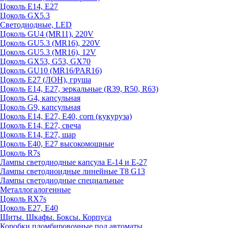
Цоколь E14, E27
Цоколь GX5.3
Светодиодные, LED
Цоколь GU4 (MR11), 220V
Цоколь GU5.3 (MR16), 220V
Цоколь GU5.3 (MR16), 12V
Цоколь GX53, G53, GX70
Цоколь GU10 (MR16/PAR16)
Цоколь Е27 (ЛОН), груша
Цоколь Е14, Е27, зеркальные (R39, R50, R63)
Цоколь G4, капсульная
Цоколь G9, капсульная
Цоколь Е14, Е27, Е40, corn (кукуруза)
Цоколь Е14, Е27, свеча
Цоколь Е14, Е27, шар
Цоколь Е40, Е27 высокомощные
Цоколь R7s
Лампы светодиодные капсула Е-14 и Е-27
Лампы светодиоидные линейные T8 G13
Лампы светодиодные специальные
Металлогалогенные
Цоколь RX7s
Цоколь Е27, E40
Щиты. Шкафы. Боксы. Корпуса
Коробки пломбировочные под автоматы