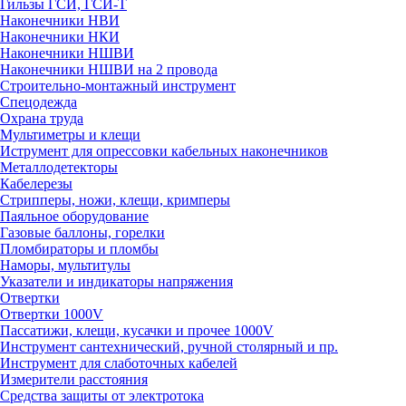
Гильзы ГСИ, ГСИ-Т
Наконечники НВИ
Наконечники НКИ
Наконечники НШВИ
Наконечники НШВИ на 2 провода
Строительно-монтажный инструмент
Спецодежда
Охрана труда
Мультиметры и клещи
Иструмент для опрессовки кабельных наконечников
Металлодетекторы
Кабелерезы
Стрипперы, ножи, клещи, кримперы
Паяльное оборудование
Газовые баллоны, горелки
Пломбираторы и пломбы
Наморы, мультитулы
Указатели и индикаторы напряжения
Отвертки
Отвертки 1000V
Пассатижи, клещи, кусачки и прочее 1000V
Инструмент сантехнический, ручной столярный и пр.
Инструмент для слаботочных кабелей
Измерители расстояния
Средства защиты от электротока