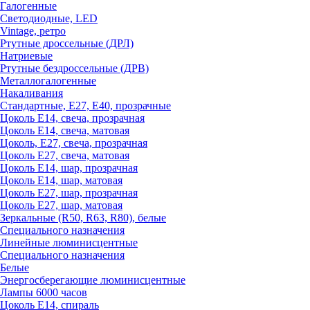
Галогенные
Светодиодные, LED
Vintage, ретро
Ртутные дроссельные (ДРЛ)
Натриевые
Ртутные бездроссельные (ДРВ)
Металлогалогенные
Накаливания
Стандартные, Е27, Е40, прозрачные
Цоколь Е14, свеча, прозрачная
Цоколь Е14, свеча, матовая
Цоколь, Е27, свеча, прозрачная
Цоколь Е27, свеча, матовая
Цоколь Е14, шар, прозрачная
Цоколь Е14, шар, матовая
Цоколь Е27, шар, прозрачная
Цоколь Е27, шар, матовая
Зеркальные (R50, R63, R80), белые
Специального назначения
Линейные люминисцентные
Специального назначения
Белые
Энергосберегающие люминисцентные
Лампы 6000 часов
Цоколь Е14, спираль