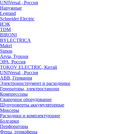
UNIVersal , Россия
Наружные
Legrand
Schneider Electric
ИЭК
TDM
BIRONI
BYLECTRICA
Makel
Simon
Arvia, Турция
ЭРА, Россия
TOKOV ELECTRIC, Китай
UNIVersal , Россия
ABB, Германия
Электроинструмент и расходники
Генераторы, электростанции
Компрессоры
Сварочное оборудование
Шуруповерты аккумуляторные
Миксеры
Расходики и комплектующие
Болгарки
Перфораторы
Фены, термофены