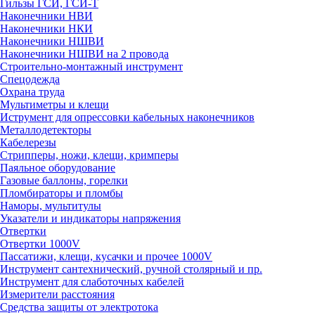
Гильзы ГСИ, ГСИ-Т
Наконечники НВИ
Наконечники НКИ
Наконечники НШВИ
Наконечники НШВИ на 2 провода
Строительно-монтажный инструмент
Спецодежда
Охрана труда
Мультиметры и клещи
Иструмент для опрессовки кабельных наконечников
Металлодетекторы
Кабелерезы
Стрипперы, ножи, клещи, кримперы
Паяльное оборудование
Газовые баллоны, горелки
Пломбираторы и пломбы
Наморы, мультитулы
Указатели и индикаторы напряжения
Отвертки
Отвертки 1000V
Пассатижи, клещи, кусачки и прочее 1000V
Инструмент сантехнический, ручной столярный и пр.
Инструмент для слаботочных кабелей
Измерители расстояния
Средства защиты от электротока