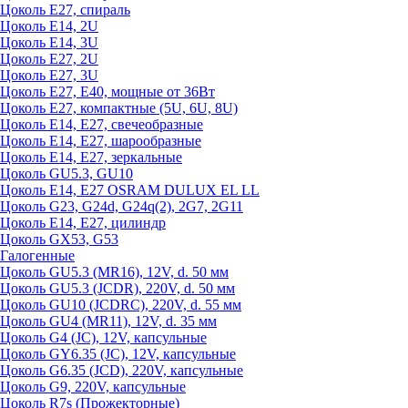
Цоколь Е27, спираль
Цоколь Е14, 2U
Цоколь Е14, 3U
Цоколь Е27, 2U
Цоколь Е27, 3U
Цоколь Е27, Е40, мощные от 36Вт
Цоколь Е27, компактные (5U, 6U, 8U)
Цоколь Е14, Е27, свечеобразные
Цоколь Е14, Е27, шарообразные
Цоколь Е14, Е27, зеркальные
Цоколь GU5.3, GU10
Цоколь Е14, Е27 OSRAM DULUX EL LL
Цоколь G23, G24d, G24q(2), 2G7, 2G11
Цоколь Е14, Е27, цилиндр
Цоколь GX53, G53
Галогенные
Цоколь GU5.3 (MR16), 12V, d. 50 мм
Цоколь GU5.3 (JCDR), 220V, d. 50 мм
Цоколь GU10 (JCDRC), 220V, d. 55 мм
Цоколь GU4 (MR11), 12V, d. 35 мм
Цоколь G4 (JC), 12V, капсульные
Цоколь GY6.35 (JC), 12V, капсульные
Цоколь G6.35 (JCD), 220V, капсульные
Цоколь G9, 220V, капсульные
Цоколь R7s (Прожекторные)