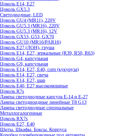
Цоколь E14, E27
Цоколь GX5.3
Светодиодные, LED
Цоколь GU4 (MR11), 220V
Цоколь GU5.3 (MR16), 220V
Цоколь GU5.3 (MR16), 12V
Цоколь GX53, G53, GX70
Цоколь GU10 (MR16/PAR16)
Цоколь Е27 (ЛОН), груша
Цоколь Е14, Е27, зеркальные (R39, R50, R63)
Цоколь G4, капсульная
Цоколь G9, капсульная
Цоколь Е14, Е27, Е40, corn (кукуруза)
Цоколь Е14, Е27, свеча
Цоколь Е14, Е27, шар
Цоколь Е40, Е27 высокомощные
Цоколь R7s
Лампы светодиодные капсула Е-14 и Е-27
Лампы светодиоидные линейные T8 G13
Лампы светодиодные специальные
Металлогалогенные
Цоколь RX7s
Цоколь Е27, E40
Щиты. Шкафы. Боксы. Корпуса
Коробки пломбировочные под автоматы