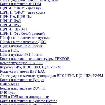
Боксы пластиковые TDM
ЩРН-П "ЭКО" - цвет бук
ЩРН-П "ЭКО" - цвет сосна
ЩРН-Пм, ЩРВ-Пм
ЩРН-П IP40
ЩРН-П IP65
ЩРН-П, ЩРВ-П
ЩРН-П (б) с белой дверцей
Шкафы металлические пустые
Шкафы металлические ДКС
Щиты пустые IP54 Россия
Щиты ИЭК
Щиты пустые IP31 Россия
Боксы пластиковые и аксессуары TEKFOR
Комплектующие TEKFOR
Корпуса ВРУ, ШЭС, ЩО, ЩЭ, УЭРМ
Корпуса и панели ВРУ ВАС
Аксессуары и комплектующие для ВРУ, ШЭС, ЩО, ЩЭ, УЭРМ
Боксы пластиковые Турция
IP40 VI-KO
Боксы пластиковые RUVinil
IP40 Тусо
IP55 и IP65 влагозащищенные
Боксы пластиковые Systeme Electric