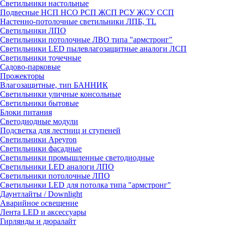
Светильники настольные
Подвесные НСП НСО РСП ЖСП РСУ ЖСУ ССП
Настенно-потолочные светильники ЛПБ, TL
Светильники ЛПО
Светильники потолочные ЛВО типа "армстронг"
Светильники LED пылевлагозащитные аналоги ЛСП
Светильники точечные
Садово-парковые
Прожекторы
Влагозащитные, тип БАННИК
Светильники уличные консольные
Светильники бытовые
Блоки питания
Светодиодные модули
Подсветка для лестниц и ступеней
Светильники Apeyron
Светильники фасадные
Светильники промышленные светодиодные
Светильники LED аналоги ЛПО
Светильники потолочные ЛПО
Светильники LED для потолка типа "армстронг"
Даунтлайты / Downlight
Аварийное освещение
Лента LED и аксессуары
Гирлянды и дюралайт