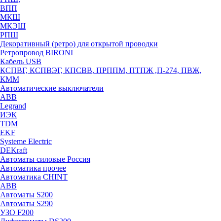
ВПП
МКШ
МКЭШ
РПШ
Декоративный (ретро) для открытой проводки
Ретропровод BIRONI
Кабель USB
КСПВГ, КСПВЭГ, КПСВВ, ПРППМ, ПТПЖ ,П-274, ПВЖ,
КММ
Автоматические выключатели
ABB
Legrand
ИЭК
TDM
EKF
Systeme Electric
DEKraft
Автоматы силовые Россия
Автоматика прочее
Автоматика CHINT
ABB
Автоматы S200
Автоматы S290
УЗО F200