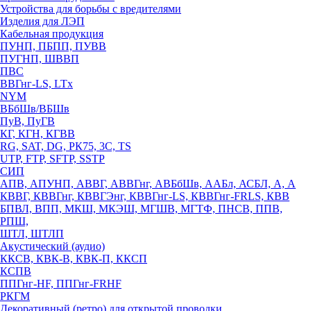
Устройства для борьбы с вредителями
Изделия для ЛЭП
Кабельная продукция
ПУНП, ПБПП, ПУВВ
ПУГНП, ШВВП
ПВС
ВВГнг-LS, LTx
NYM
ВБбШв/ВБШв
ПуВ, ПуГВ
КГ, КГН, КГВВ
RG, SAT, DG, РК75, 3С, TS
UTP, FTP, SFTP, SSTP
СИП
АПВ, АПУНП, АВВГ, АВВГнг, АВБбШв, ААБл, АСБЛ, А, А
КВВГ, КВВГнг, КВВГЭнг, КВВГнг-LS, КВВГнг-FRLS, КВВ
БПВЛ, ВПП, МКШ, МКЭШ, МГШВ, МГТФ, ПНСВ, ППВ,
РПШ,
ШТЛ, ШТЛП
Акустический (аудио)
ККСВ, КВК-В, КВК-П, ККСП
КСПВ
ППГнг-HF, ППГнг-FRHF
РКГМ
Декоративный (ретро) для открытой проводки