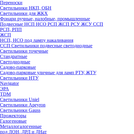
Переноски
Светильники НКП, ОБН
Светильники для ЖКХ
Фонари ручные, налобные, промышленные
Подвесные НСП НСО РСП ЖСП РСУ ЖСУ ССП
РСП, РПП
ЖСП
НСП, НСО под лампу накаливания
ССП Светильники подвесные светодиодные
Светильники точечные
Стандратные
Светодиодные
Садово-парковые
Садово-парковые уличные для ламп РТУ, ЖТУ
Светильники НТУ
Navigator
ЭРА
TDM
Светильники Uniel
Светильники Apeyron
Светильники Gauss
Прожекторы
Галогеновые
Металлогалогенные
под ЛОН, ДРЛ и ДНат