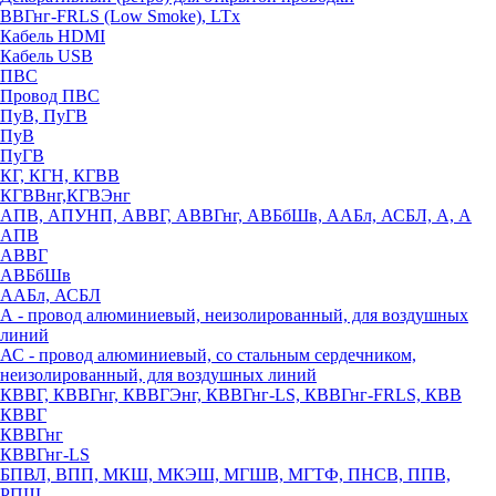
ВВГнг-FRLS (Low Smoke), LTx
Кабель HDMI
Кабель USB
ПВС
Провод ПВС
ПуВ, ПуГВ
ПуВ
ПуГВ
КГ, КГН, КГВВ
КГВВнг,КГВЭнг
АПВ, АПУНП, АВВГ, АВВГнг, АВБбШв, ААБл, АСБЛ, А, А
АПВ
АВВГ
АВБбШв
ААБл, АСБЛ
А - провод алюминиевый, неизолированный, для воздушных
линий
АС - провод алюминиевый, со стальным сердечником,
неизолированный, для воздушных линий
КВВГ, КВВГнг, КВВГЭнг, КВВГнг-LS, КВВГнг-FRLS, КВВ
КВВГ
КВВГнг
КВВГнг-LS
БПВЛ, ВПП, МКШ, МКЭШ, МГШВ, МГТФ, ПНСВ, ППВ,
РПШ,