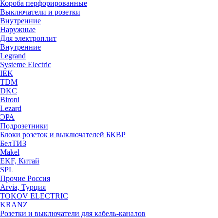
Короба перфорированные
Выключатели и розетки
Внутренние
Наружные
Для электроплит
Внутренние
Legrand
Systeme Electric
IEK
TDM
DKC
Bironi
Lezard
ЭРА
Подрозетники
Блоки розеток и выключателей БКВР
БелТИЗ
Makel
EKF, Китай
SPL
Прочие Россия
Arvia, Турция
TOKOV ELECTRIC
KRANZ
Розетки и выключатели для кабель-каналов