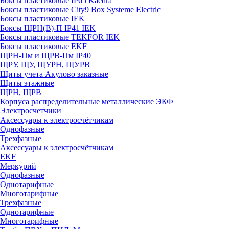
Боксы пластиковые IP65 Kaedra
Боксы пластиковые City9 Box Systeme Electric
Боксы пластиковые IEK
Боксы ЩРН(В)-П IP41 IEK
Боксы пластиковые TEKFOR IEK
Боксы пластиковые EKF
ЩРН-Пм и ЩРВ-Пм IP40
ЩРУ, ЩУ, ЩУРН, ЩУРВ
Щиты учета Акулово заказные
Щиты этажные
ЩРН, ЩРВ
Корпуса распределительные металлические ЭКФ
Электросчетчики
Аксессуары к электросчётчикам
Однофазные
Трехфазные
Аксессуары к электросчётчикам
EKF
Меркурий
Однофазные
Однотарифные
Многотарифные
Трехфазные
Однотарифные
Многотарифные