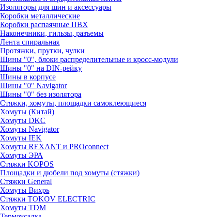
Изоляторы для шин и аксессуары
Коробки металлические
Коробки распаячные ПВХ
Наконечники, гильзы, разъемы
Лента спиральная
Протяжки, прутки, чулки
Шины "0", блоки распределительные и кросс-модули
Шины "0" на DIN-рейку
Шины в корпусе
Шины "0" Navigator
Шины "0" без изолятора
Стяжки, хомуты, площадки самоклеющиеся
Хомуты (Китай)
Хомуты DKC
Хомуты Navigator
Хомуты IEK
Хомуты REXANT и PROconnect
Хомуты ЭРА
Стяжки KOPOS
Площадки и дюбели под хомуты (стяжки)
Стяжки General
Хомуты Вихрь
Стяжки TOKOV ELECTRIC
Хомуты TDM
Термоусадка