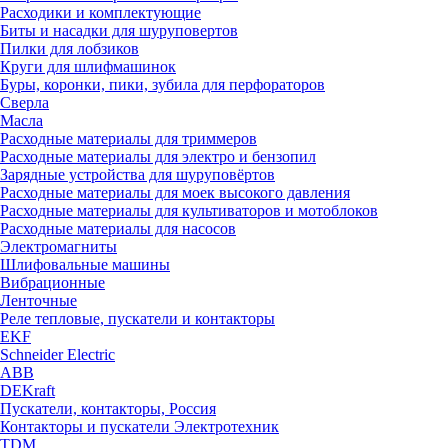
Расходики и комплектующие
Биты и насадки для шуруповертов
Пилки для лобзиков
Круги для шлифмашинок
Буры, коронки, пики, зубила для перфораторов
Сверла
Масла
Расходные материалы для триммеров
Расходные материалы для электро и бензопил
Зарядные устройства для шуруповёртов
Расходные материалы для моек высокого давления
Расходные материалы для культиваторов и мотоблоков
Расходные материалы для насосов
Электромагниты
Шлифовальные машины
Вибрационные
Ленточные
Реле тепловые, пускатели и контакторы
EKF
Schneider Electric
ABB
DEKraft
Пускатели, контакторы, Россия
Контакторы и пускатели Электротехник
TDM