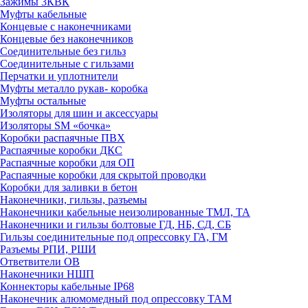
Зажимы 3КВК
Муфты кабельные
Концевые с наконечниками
Концевые без наконечников
Соединительные без гильз
Соединительные с гильзами
Перчатки и уплотнители
Муфты металло рукав- коробка
Муфты остальные
Изоляторы для шин и аксессуары
Изоляторы SM «бочка»
Коробки распаячные ПВХ
Распаячные коробки ДКС
Распаячные коробки для ОП
Распаячные коробки для скрытой проводки
Коробки для заливки в бетон
Наконечники, гильзы, разъемы
Наконечники кабельные неизолированные ТМЛ, ТА
Наконечники и гильзы болтовые ГД, НБ, СД, СБ
Гильзы соединительные под опрессовку ГА, ГМ
Разъемы РПИ, РШИ
Ответвители ОВ
Наконечники НШП
Коннекторы кабельные IP68
Наконечник алюмомедный под опрессовку ТАМ