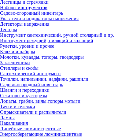
Лестницы и стремянки
Наборы инструментов
Садово-огородный инвентарь
Указатели и индикаторы напряжения
Детекторы напряжения
Тестеры
Инструмент сантехнический, ручной столярный и пр.
Инструмент режущий, пилящий и колющий
Рулетки, уровни и прочее
Ключи и наборы
Молотки, кувалды, топоры, гвоздодеры
Заклепочники
Степлеры и скобы
Сантехнический инструмент
Точилки, напильники, надфили, рашпили
Садово-огородный инвентарь
Шланги и переходники
Секаторы и кусторезы
Лопаты, грабли, вилы,топоры,мотыги
Тачки и тележки
Опрыскиватели и распылители
Лампы
Накаливания
Линейные люминисцентные
Энергосберегающие люминисцентные