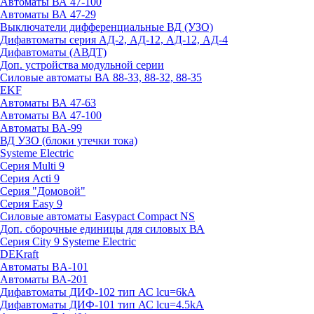
Автоматы ВА 47-100
Автоматы ВА 47-29
Выключатели дифференциальные ВД (УЗО)
Дифавтоматы серия АД-2, АД-12, АД-12, АД-4
Дифавтоматы (АВДТ)
Доп. устройства модульной серии
Силовые автоматы ВА 88-33, 88-32, 88-35
EKF
Автоматы ВА 47-63
Автоматы ВА 47-100
Автоматы ВА-99
ВД УЗО (блоки утечки тока)
Systeme Electric
Серия Multi 9
Серия Acti 9
Серия "Домовой"
Серия Easy 9
Силовые автоматы Easypact Compact NS
Доп. сборочные единицы для силовых ВА
Серия City 9 Systeme Electric
DEKraft
Автоматы BA-101
Автоматы ВА-201
Дифавтоматы ДИФ-102 тип АС lcu=6kA
Дифавтоматы ДИФ-101 тип АС lcu=4.5kA