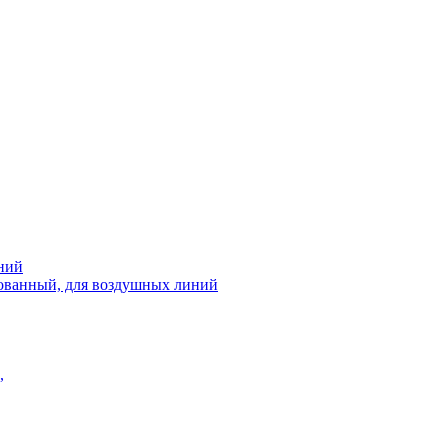
ний
рованный, для воздушных линий
,