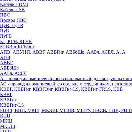
Кабель HDMI
Кабель USB
ПВС
Провод ПВС
ПуВ, ПуГВ
ПуВ
ПуГВ
КГ, КГН, КГВВ
КГВВнг,КГВЭнг
АПВ, АПУНП, АВВГ, АВВГнг, АВБбШв, ААБл, АСБЛ, А, А
АПВ
АВВГ
АВБбШв
ААБл, АСБЛ
А - провод алюминиевый, неизолированный, для воздушных ли
АС - провод алюминиевый, со стальным сердечником, неизоли
КВВГ, КВВГнг, КВВГЭнг, КВВГнг-LS, КВВГнг-FRLS, КВВ
КВВГ
КВВГнг
КВВГнг-LS
БПВЛ, ВПП, МКШ, МКЭШ, МГШВ, МГТФ, ПНСВ, ППВ, РПШ
ВПП
МКШ
МКЭШ
РПШ