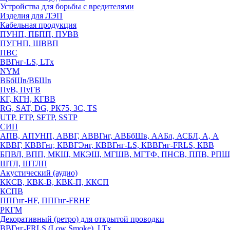
Устройства для борьбы с вредителями
Изделия для ЛЭП
Кабельная продукция
ПУНП, ПБПП, ПУВВ
ПУГНП, ШВВП
ПВС
ВВГнг-LS, LTx
NYM
ВБбШв/ВБШв
ПуВ, ПуГВ
КГ, КГН, КГВВ
RG, SAT, DG, РК75, 3С, TS
UTP, FTP, SFTP, SSTP
СИП
АПВ, АПУНП, АВВГ, АВВГнг, АВБбШв, ААБл, АСБЛ, А, А
КВВГ, КВВГнг, КВВГЭнг, КВВГнг-LS, КВВГнг-FRLS, КВВ
БПВЛ, ВПП, МКШ, МКЭШ, МГШВ, МГТФ, ПНСВ, ППВ, РПШ
ШТЛ, ШТЛП
Акустический (аудио)
ККСВ, КВК-В, КВК-П, ККСП
КСПВ
ППГнг-HF, ППГнг-FRHF
РКГМ
Декоративный (ретро) для открытой проводки
ВВГнг-FRLS (Low Smoke), LTx