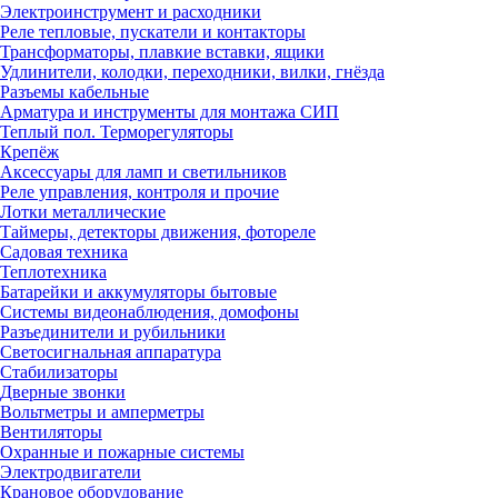
Электроинструмент и расходники
Реле тепловые, пускатели и контакторы
Трансформаторы, плавкие вставки, ящики
Удлинители, колодки, переходники, вилки, гнёзда
Разъемы кабельные
Арматура и инструменты для монтажа СИП
Теплый пол. Терморегуляторы
Крепёж
Аксессуары для ламп и светильников
Реле управления, контроля и прочие
Лотки металлические
Таймеры, детекторы движения, фотореле
Садовая техника
Теплотехника
Батарейки и аккумуляторы бытовые
Системы видеонаблюдения, домофоны
Разъединители и рубильники
Светосигнальная аппаратура
Стабилизаторы
Дверные звонки
Вольтметры и амперметры
Вентиляторы
Охранные и пожарные системы
Электродвигатели
Крановое оборудование