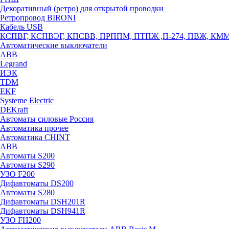
Декоративный (ретро) для открытой проводки
Ретропровод BIRONI
Кабель USB
КСПВГ, КСПВЭГ, КПСВВ, ПРППМ, ПТПЖ ,П-274, ПВЖ, КМ
Автоматические выключатели
ABB
Legrand
ИЭК
TDM
EKF
Systeme Electric
DEKraft
Автоматы силовые Россия
Автоматика прочее
Автоматика CHINT
ABB
Автоматы S200
Автоматы S290
УЗО F200
Дифавтоматы DS200
Автоматы S280
Дифавтоматы DSH201R
Дифавтоматы DSH941R
УЗО FH200