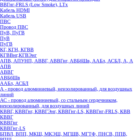
ВВГнг-FRLS (Low Smoke), LTx
Кабель HDMI
Кабель USB
ПВС
Провод ПВС
ПуВ, ПуГВ
ПуВ
ПуГВ
КГ, КГН, КГВВ
КГВВнг,КГВЭнг
АПВ, АПУНП, АВВГ, АВВГнг, АВБбШв, ААБл, АСБЛ, А, А
АПВ
АВВГ
АВБбШв
ААБл, АСБЛ
А - провод алюминиевый, неизолированный, для воздушных
линий
АС - провод алюминиевый, со стальным сердечником,
неизолированный, для воздушных линий
КВВГ, КВВГнг, КВВГЭнг, КВВГнг-LS, КВВГнг-FRLS, КВВ
КВВГ
КВВГнг
КВВГнг-LS
БПВЛ, ВПП, МКШ, МКЭШ, МГШВ, МГТФ, ПНСВ, ППВ,
РПШ,