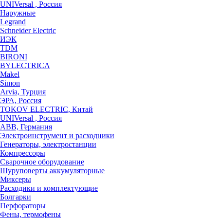
UNIVersal , Россия
Наружные
Legrand
Schneider Electric
ИЭК
TDM
BIRONI
BYLECTRICA
Makel
Simon
Arvia, Турция
ЭРА, Россия
TOKOV ELECTRIC, Китай
UNIVersal , Россия
ABB, Германия
Электроинструмент и расходники
Генераторы, электростанции
Компрессоры
Сварочное оборудование
Шуруповерты аккумуляторные
Миксеры
Расходики и комплектующие
Болгарки
Перфораторы
Фены, термофены