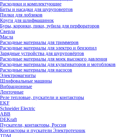
Расходики и комплектующие
Биты и насадки для шуруповертов
Пилки для лобзиков
Круги для шлифмашинок
Буры, коронки, пики, зубила для перфораторов
Сверла
Масла
Расходные материалы для триммеров
Расходные материалы для электро и бензопил
Зарядные устройства для шуруповёртов
Расходные материалы для моек высокого давления
Расходные материалы для культиваторов и мотоблоков
Расходные материалы для насосов
Электромагниты
Шлифовальные машины
Вибрационные
Ленточные
Реле тепловые, пускатели и контакторы
EKF
Schneider Electric
ABB
DEKraft
Пускатели, контакторы, Россия
Контакторы и пускатели Электротехник
TDM