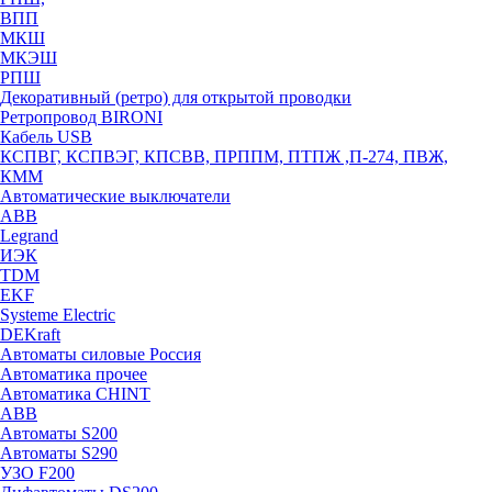
ВПП
МКШ
МКЭШ
РПШ
Декоративный (ретро) для открытой проводки
Ретропровод BIRONI
Кабель USB
КСПВГ, КСПВЭГ, КПСВВ, ПРППМ, ПТПЖ ,П-274, ПВЖ,
КММ
Автоматические выключатели
ABB
Legrand
ИЭК
TDM
EKF
Systeme Electric
DEKraft
Автоматы силовые Россия
Автоматика прочее
Автоматика CHINT
ABB
Автоматы S200
Автоматы S290
УЗО F200