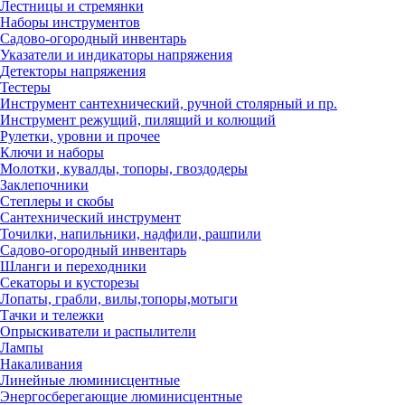
Лестницы и стремянки
Наборы инструментов
Садово-огородный инвентарь
Указатели и индикаторы напряжения
Детекторы напряжения
Тестеры
Инструмент сантехнический, ручной столярный и пр.
Инструмент режущий, пилящий и колющий
Рулетки, уровни и прочее
Ключи и наборы
Молотки, кувалды, топоры, гвоздодеры
Заклепочники
Степлеры и скобы
Сантехнический инструмент
Точилки, напильники, надфили, рашпили
Садово-огородный инвентарь
Шланги и переходники
Секаторы и кусторезы
Лопаты, грабли, вилы,топоры,мотыги
Тачки и тележки
Опрыскиватели и распылители
Лампы
Накаливания
Линейные люминисцентные
Энергосберегающие люминисцентные