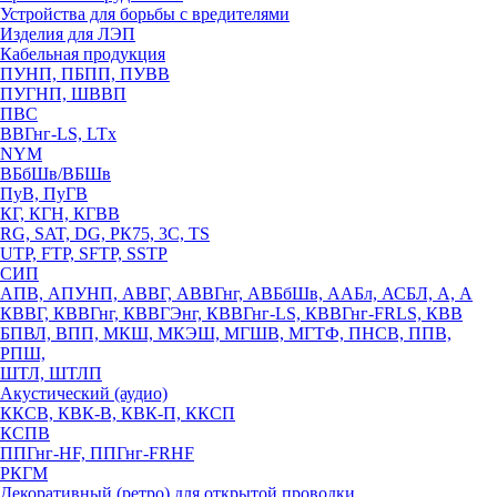
Устройства для борьбы с вредителями
Изделия для ЛЭП
Кабельная продукция
ПУНП, ПБПП, ПУВВ
ПУГНП, ШВВП
ПВС
ВВГнг-LS, LTx
NYM
ВБбШв/ВБШв
ПуВ, ПуГВ
КГ, КГН, КГВВ
RG, SAT, DG, РК75, 3С, TS
UTP, FTP, SFTP, SSTP
СИП
АПВ, АПУНП, АВВГ, АВВГнг, АВБбШв, ААБл, АСБЛ, А, А
КВВГ, КВВГнг, КВВГЭнг, КВВГнг-LS, КВВГнг-FRLS, КВВ
БПВЛ, ВПП, МКШ, МКЭШ, МГШВ, МГТФ, ПНСВ, ППВ,
РПШ,
ШТЛ, ШТЛП
Акустический (аудио)
ККСВ, КВК-В, КВК-П, ККСП
КСПВ
ППГнг-HF, ППГнг-FRHF
РКГМ
Декоративный (ретро) для открытой проводки