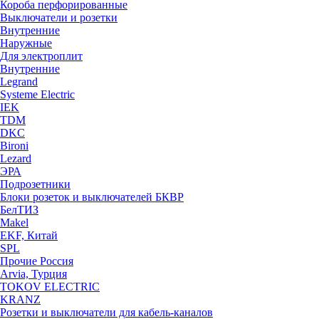
Короба перфорированные
Выключатели и розетки
Внутренние
Наружные
Для электроплит
Внутренние
Legrand
Systeme Electric
IEK
TDM
DKC
Bironi
Lezard
ЭРА
Подрозетники
Блоки розеток и выключателей БКВР
БелТИЗ
Makel
EKF, Китай
SPL
Прочие Россия
Arvia, Турция
TOKOV ELECTRIC
KRANZ
Розетки и выключатели для кабель-каналов