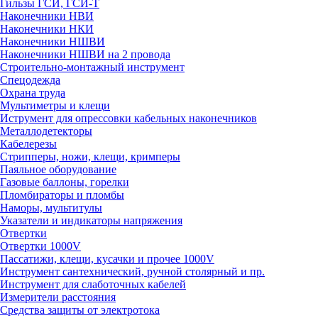
Гильзы ГСИ, ГСИ-Т
Наконечники НВИ
Наконечники НКИ
Наконечники НШВИ
Наконечники НШВИ на 2 провода
Строительно-монтажный инструмент
Спецодежда
Охрана труда
Мультиметры и клещи
Иструмент для опрессовки кабельных наконечников
Металлодетекторы
Кабелерезы
Стрипперы, ножи, клещи, кримперы
Паяльное оборудование
Газовые баллоны, горелки
Пломбираторы и пломбы
Наморы, мультитулы
Указатели и индикаторы напряжения
Отвертки
Отвертки 1000V
Пассатижи, клещи, кусачки и прочее 1000V
Инструмент сантехнический, ручной столярный и пр.
Инструмент для слаботочных кабелей
Измерители расстояния
Средства защиты от электротока