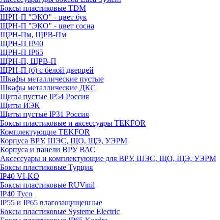
Боксы пластиковые TDM
ЩРН-П "ЭКО" - цвет бук
ЩРН-П "ЭКО" - цвет сосна
ЩРН-Пм, ЩРВ-Пм
ЩРН-П IP40
ЩРН-П IP65
ЩРН-П, ЩРВ-П
ЩРН-П (б) с белой дверцей
Шкафы металлические пустые
Шкафы металлические ДКС
Щиты пустые IP54 Россия
Щиты ИЭК
Щиты пустые IP31 Россия
Боксы пластиковые и аксессуары TEKFOR
Комплектующие TEKFOR
Корпуса ВРУ, ШЭС, ЩО, ЩЭ, УЭРМ
Корпуса и панели ВРУ ВАС
Аксессуары и комплектующие для ВРУ, ШЭС, ЩО, ЩЭ, УЭРМ
Боксы пластиковые Турция
IP40 VI-KO
Боксы пластиковые RUVinil
IP40 Тусо
IP55 и IP65 влагозащищенные
Боксы пластиковые Systeme Electric