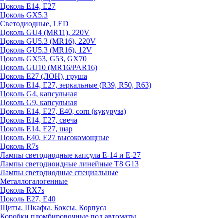
Цоколь E14, E27
Цоколь GX5.3
Светодиодные, LED
Цоколь GU4 (MR11), 220V
Цоколь GU5.3 (MR16), 220V
Цоколь GU5.3 (MR16), 12V
Цоколь GX53, G53, GX70
Цоколь GU10 (MR16/PAR16)
Цоколь Е27 (ЛОН), груша
Цоколь Е14, Е27, зеркальные (R39, R50, R63)
Цоколь G4, капсульная
Цоколь G9, капсульная
Цоколь Е14, Е27, Е40, corn (кукуруза)
Цоколь Е14, Е27, свеча
Цоколь Е14, Е27, шар
Цоколь Е40, Е27 высокомощные
Цоколь R7s
Лампы светодиодные капсула Е-14 и Е-27
Лампы светодиоидные линейные T8 G13
Лампы светодиодные специальные
Металлогалогенные
Цоколь RX7s
Цоколь Е27, E40
Щиты. Шкафы. Боксы. Корпуса
Коробки пломбировочные под автоматы