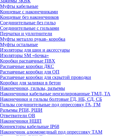
Зажимы 3КВК
Муфты кабельные
Концевые с наконечниками
Концевые без наконечников
Соединительные без гильз
Соединительные с гильзами
Перчатки и уплотнители
Муфты металло рукав- коробка
Муфты остальные
Изоляторы для шин и аксессуары
Изоляторы SM «бочка»
Коробки распаячные ПВХ
Распаячные коробки ДКС
Распаячные коробки для ОП
Распаячные коробки для скрытой проводки
Коробки для заливки в бетон
Наконечники, гильзы, разъемы
Наконечники кабельные неизолированные ТМЛ, ТА
Наконечники и гильзы болтовые ГД, НБ, СД, СБ
Гильзы соединительные под опрессовку ГА, ГМ
Разъемы РПИ, РШИ
Ответвители ОВ
Наконечники НШП
Коннекторы кабельные IP68
Наконечник алюмомедный под опрессовку ТАМ