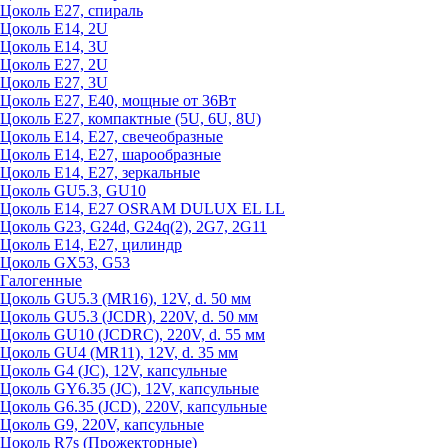
Цоколь Е27, спираль
Цоколь Е14, 2U
Цоколь Е14, 3U
Цоколь Е27, 2U
Цоколь Е27, 3U
Цоколь Е27, Е40, мощные от 36Вт
Цоколь Е27, компактные (5U, 6U, 8U)
Цоколь Е14, Е27, свечеобразные
Цоколь Е14, Е27, шарообразные
Цоколь Е14, Е27, зеркальные
Цоколь GU5.3, GU10
Цоколь Е14, Е27 OSRAM DULUX EL LL
Цоколь G23, G24d, G24q(2), 2G7, 2G11
Цоколь Е14, Е27, цилиндр
Цоколь GX53, G53
Галогенные
Цоколь GU5.3 (MR16), 12V, d. 50 мм
Цоколь GU5.3 (JCDR), 220V, d. 50 мм
Цоколь GU10 (JCDRC), 220V, d. 55 мм
Цоколь GU4 (MR11), 12V, d. 35 мм
Цоколь G4 (JC), 12V, капсульные
Цоколь GY6.35 (JC), 12V, капсульные
Цоколь G6.35 (JCD), 220V, капсульные
Цоколь G9, 220V, капсульные
Цоколь R7s (Прожекторные)