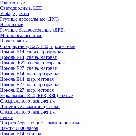
Галогенные
Светодиодные, LED
Vintage, ретро
Ртутные дроссельные (ДРЛ)
Натриевые
Ртутные бездроссельные (ДРВ)
Металлогалогенные
Накаливания
Стандартные, Е27, Е40, прозрачные
Цоколь Е14, свеча, прозрачная
Цоколь Е14, свеча, матовая
Цоколь, Е27, свеча, прозрачная
Цоколь Е27, свеча, матовая
Цоколь Е14, шар, прозрачная
Цоколь Е14, шар, матовая
Цоколь Е27, шар, прозрачная
Цоколь Е27, шар, матовая
Зеркальные (R50, R63, R80), белые
Специального назначения
Линейные люминисцентные
Специального назначения
Белые
Энергосберегающие люминисцентные
Лампы 6000 часов
Цоколь Е14, спираль