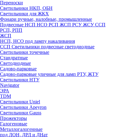
Переноски
Светильники НКП, ОБН
Светильники для ЖКХ
Фонари ручные, налобные, промышленные
Подвесные НСП НСО РСП ЖСП РСУ ЖСУ ССП
РСП, РПП
ЖСП
НСП, НСО под лампу накаливания
ССП Светильники подвесные светодиодные
Светильники точечные
Стандратные
Светодиодные
Садово-парковые
Садово-парковые уличные для ламп РТУ, ЖТУ
Светильники НТУ
Navigator
ЭРА
TDM
Светильники Uniel
Светильники Apeyron
Светильники Gauss
Прожекторы
Галогеновые
Металлогалогенные
под ЛОН, ДРЛ и ДНат