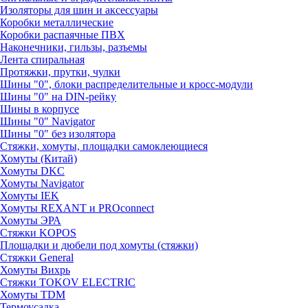
Изоляторы для шин и аксессуары
Коробки металлические
Коробки распаячные ПВХ
Наконечники, гильзы, разъемы
Лента спиральная
Протяжки, прутки, чулки
Шины "0", блоки распределительные и кросс-модули
Шины "0" на DIN-рейку
Шины в корпусе
Шины "0" Navigator
Шины "0" без изолятора
Стяжки, хомуты, площадки самоклеющиеся
Хомуты (Китай)
Хомуты DKC
Хомуты Navigator
Хомуты IEK
Хомуты REXANT и PROconnect
Хомуты ЭРА
Стяжки KOPOS
Площадки и дюбели под хомуты (стяжки)
Стяжки General
Хомуты Вихрь
Стяжки TOKOV ELECTRIC
Хомуты TDM
Термоусадка