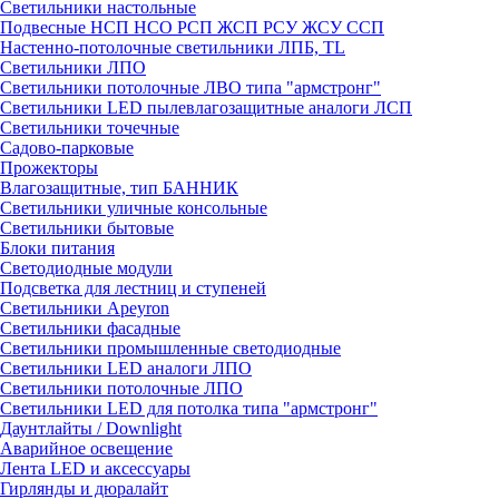
Светильники настольные
Подвесные НСП НСО РСП ЖСП РСУ ЖСУ ССП
Настенно-потолочные светильники ЛПБ, TL
Светильники ЛПО
Светильники потолочные ЛВО типа "армстронг"
Светильники LED пылевлагозащитные аналоги ЛСП
Светильники точечные
Садово-парковые
Прожекторы
Влагозащитные, тип БАННИК
Светильники уличные консольные
Светильники бытовые
Блоки питания
Светодиодные модули
Подсветка для лестниц и ступеней
Светильники Apeyron
Светильники фасадные
Светильники промышленные светодиодные
Светильники LED аналоги ЛПО
Светильники потолочные ЛПО
Светильники LED для потолка типа "армстронг"
Даунтлайты / Downlight
Аварийное освещение
Лента LED и аксессуары
Гирлянды и дюралайт