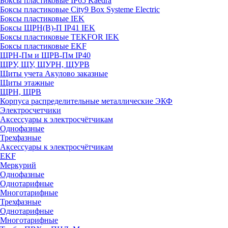
Боксы пластиковые IP65 Kaedra
Боксы пластиковые City9 Box Systeme Electric
Боксы пластиковые IEK
Боксы ЩРН(В)-П IP41 IEK
Боксы пластиковые TEKFOR IEK
Боксы пластиковые EKF
ЩРН-Пм и ЩРВ-Пм IP40
ЩРУ, ЩУ, ЩУРН, ЩУРВ
Щиты учета Акулово заказные
Щиты этажные
ЩРН, ЩРВ
Корпуса распределительные металлические ЭКФ
Электросчетчики
Аксессуары к электросчётчикам
Однофазные
Трехфазные
Аксессуары к электросчётчикам
EKF
Меркурий
Однофазные
Однотарифные
Многотарифные
Трехфазные
Однотарифные
Многотарифные