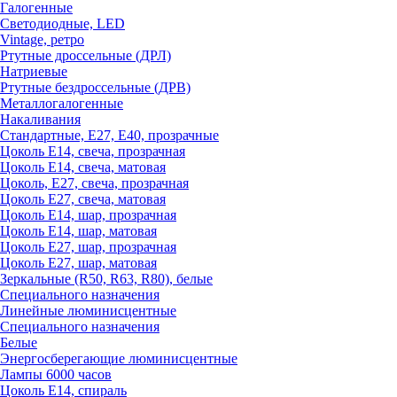
Галогенные
Светодиодные, LED
Vintage, ретро
Ртутные дроссельные (ДРЛ)
Натриевые
Ртутные бездроссельные (ДРВ)
Металлогалогенные
Накаливания
Стандартные, Е27, Е40, прозрачные
Цоколь Е14, свеча, прозрачная
Цоколь Е14, свеча, матовая
Цоколь, Е27, свеча, прозрачная
Цоколь Е27, свеча, матовая
Цоколь Е14, шар, прозрачная
Цоколь Е14, шар, матовая
Цоколь Е27, шар, прозрачная
Цоколь Е27, шар, матовая
Зеркальные (R50, R63, R80), белые
Специального назначения
Линейные люминисцентные
Специального назначения
Белые
Энергосберегающие люминисцентные
Лампы 6000 часов
Цоколь Е14, спираль