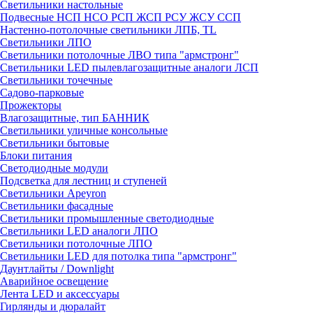
Светильники настольные
Подвесные НСП НСО РСП ЖСП РСУ ЖСУ ССП
Настенно-потолочные светильники ЛПБ, TL
Светильники ЛПО
Светильники потолочные ЛВО типа "армстронг"
Светильники LED пылевлагозащитные аналоги ЛСП
Светильники точечные
Садово-парковые
Прожекторы
Влагозащитные, тип БАННИК
Светильники уличные консольные
Светильники бытовые
Блоки питания
Светодиодные модули
Подсветка для лестниц и ступеней
Светильники Apeyron
Светильники фасадные
Светильники промышленные светодиодные
Светильники LED аналоги ЛПО
Светильники потолочные ЛПО
Светильники LED для потолка типа "армстронг"
Даунтлайты / Downlight
Аварийное освещение
Лента LED и аксессуары
Гирлянды и дюралайт