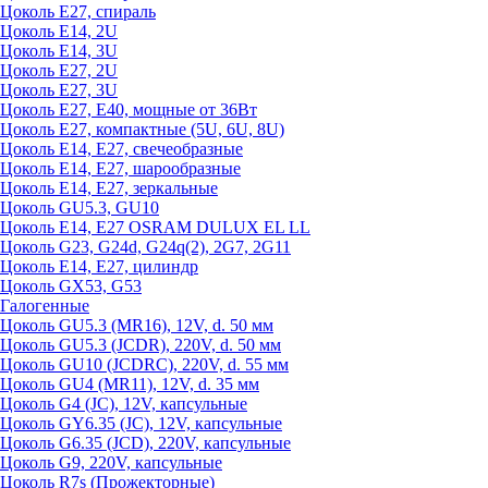
Цоколь Е27, спираль
Цоколь Е14, 2U
Цоколь Е14, 3U
Цоколь Е27, 2U
Цоколь Е27, 3U
Цоколь Е27, Е40, мощные от 36Вт
Цоколь Е27, компактные (5U, 6U, 8U)
Цоколь Е14, Е27, свечеобразные
Цоколь Е14, Е27, шарообразные
Цоколь Е14, Е27, зеркальные
Цоколь GU5.3, GU10
Цоколь Е14, Е27 OSRAM DULUX EL LL
Цоколь G23, G24d, G24q(2), 2G7, 2G11
Цоколь Е14, Е27, цилиндр
Цоколь GX53, G53
Галогенные
Цоколь GU5.3 (MR16), 12V, d. 50 мм
Цоколь GU5.3 (JCDR), 220V, d. 50 мм
Цоколь GU10 (JCDRC), 220V, d. 55 мм
Цоколь GU4 (MR11), 12V, d. 35 мм
Цоколь G4 (JC), 12V, капсульные
Цоколь GY6.35 (JC), 12V, капсульные
Цоколь G6.35 (JCD), 220V, капсульные
Цоколь G9, 220V, капсульные
Цоколь R7s (Прожекторные)