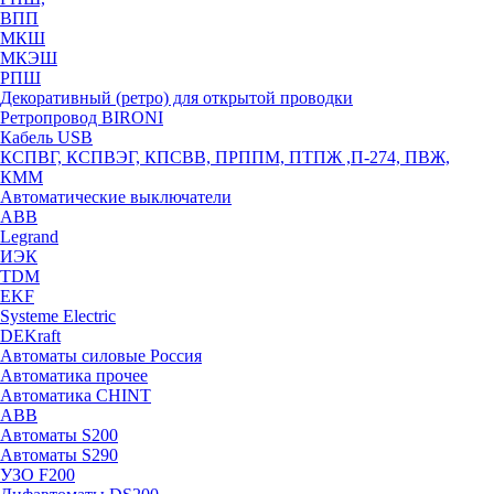
ВПП
МКШ
МКЭШ
РПШ
Декоративный (ретро) для открытой проводки
Ретропровод BIRONI
Кабель USB
КСПВГ, КСПВЭГ, КПСВВ, ПРППМ, ПТПЖ ,П-274, ПВЖ,
КММ
Автоматические выключатели
ABB
Legrand
ИЭК
TDM
EKF
Systeme Electric
DEKraft
Автоматы силовые Россия
Автоматика прочее
Автоматика CHINT
ABB
Автоматы S200
Автоматы S290
УЗО F200