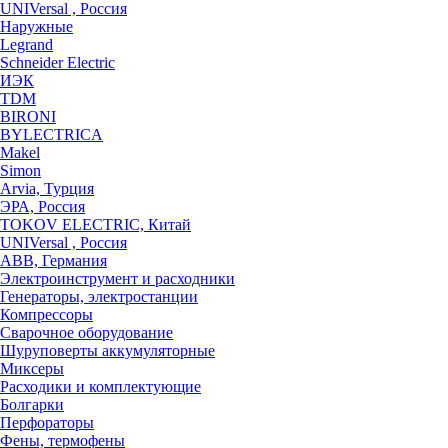
UNIVersal , Россия
Наружные
Legrand
Schneider Electric
ИЭК
TDM
BIRONI
BYLECTRICA
Makel
Simon
Arvia, Турция
ЭРА, Россия
TOKOV ELECTRIC, Китай
UNIVersal , Россия
ABB, Германия
Электроинструмент и расходники
Генераторы, электростанции
Компрессоры
Сварочное оборудование
Шуруповерты аккумуляторные
Миксеры
Расходики и комплектующие
Болгарки
Перфораторы
Фены, термофены