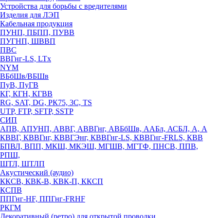
Устройства для борьбы с вредителями
Изделия для ЛЭП
Кабельная продукция
ПУНП, ПБПП, ПУВВ
ПУГНП, ШВВП
ПВС
ВВГнг-LS, LTx
NYM
ВБбШв/ВБШв
ПуВ, ПуГВ
КГ, КГН, КГВВ
RG, SAT, DG, РК75, 3С, TS
UTP, FTP, SFTP, SSTP
СИП
АПВ, АПУНП, АВВГ, АВВГнг, АВБбШв, ААБл, АСБЛ, А, А
КВВГ, КВВГнг, КВВГЭнг, КВВГнг-LS, КВВГнг-FRLS, КВВ
БПВЛ, ВПП, МКШ, МКЭШ, МГШВ, МГТФ, ПНСВ, ППВ,
РПШ,
ШТЛ, ШТЛП
Акустический (аудио)
ККСВ, КВК-В, КВК-П, ККСП
КСПВ
ППГнг-HF, ППГнг-FRHF
РКГМ
Декоративный (ретро) для открытой проводки