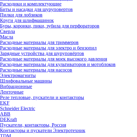
Расходики и комплектующие
Биты и насадки для шуруповертов
Пилки для лобзиков
Круги для шлифмашинок
Буры, коронки, пики, зубила для перфораторов
Сверла
Масла
Расходные материалы для триммеров
Расходные материалы для электро и бензопил
Зарядные устройства для шуруповёртов
Расходные материалы для моек высокого давления
Расходные материалы для культиваторов и мотоблоков
Расходные материалы для насосов
Электромагниты
Шлифовальные машины
Вибрационные
Ленточные
Реле тепловые, пускатели и контакторы
EKF
Schneider Electric
ABB
DEKraft
Пускатели, контакторы, Россия
Контакторы и пускатели Электротехник
TDM