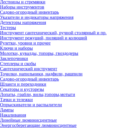
Лестницы и стремянки
Наборы инструментов
Садово-огородный инвентарь
Указатели и индикаторы напряжения
Детекторы напряжения
Тестеры
Инструмент сантехнический, ручной столярный и пр.
Инструмент режущий, пилящий и колющий
Рулетки, уровни и прочее
Ключи и наборы
Молотки, кувалды, топоры, гвоздодеры
Заклепочники
Степлеры и скобы
Сантехнический инструмент
Точилки, напильники, надфили, рашпили
Садово-огородный инвентарь
Шланги и переходники
Секаторы и кусторезы
Лопаты, грабли, вилы,топоры,мотыги
Тачки и тележки
Опрыскиватели и распылители
Лампы
Накаливания
Линейные люминисцентные
Энергосберегающие люминисцентные