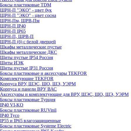
Боксы пластиковые TDM
ЩРН-П "ЭКО" - цвет бук
ЩРН-П "ЭКО" - цвет сосна
ЩРН-Пм, ЩРВ-Пм
ЩРН-П IP40
ЩРН-П IP65
ЩРН-П, ЩРВ-П
ЩРН-П (б) с белой дверцей
Шкафы металлические пустые
Шкафы металлические ДКС
Щиты пустые IP54 Россия
Щиты ИЭК
Щиты пустые IP31 Россия
Боксы пластиковые и аксессуары TEKFOR
Комплектующие TEKFOR
Корпуса ВРУ, ШЭС, ЩО, ЩЭ, УЭРМ
Корпуса и панели ВРУ ВАС
Аксессуары и комплектующие для ВРУ, ШЭС, ЩО, ЩЭ, УЭРМ
Боксы пластиковые Турция
IP40 VI-KO
Боксы пластиковые RUVinil
IP40 Тусо
IP55 и IP65 влагозащищенные
Боксы пластиковые Systeme Electric