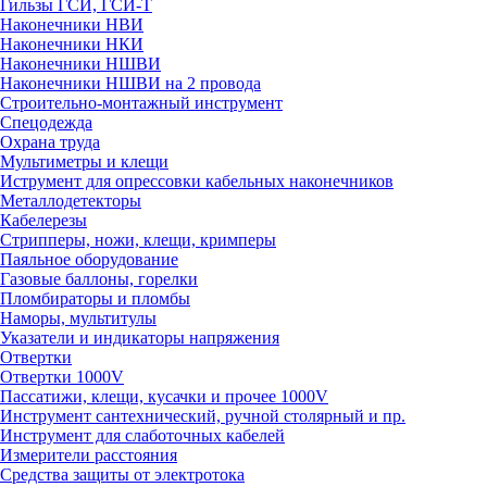
Гильзы ГСИ, ГСИ-Т
Наконечники НВИ
Наконечники НКИ
Наконечники НШВИ
Наконечники НШВИ на 2 провода
Строительно-монтажный инструмент
Спецодежда
Охрана труда
Мультиметры и клещи
Иструмент для опрессовки кабельных наконечников
Металлодетекторы
Кабелерезы
Стрипперы, ножи, клещи, кримперы
Паяльное оборудование
Газовые баллоны, горелки
Пломбираторы и пломбы
Наморы, мультитулы
Указатели и индикаторы напряжения
Отвертки
Отвертки 1000V
Пассатижи, клещи, кусачки и прочее 1000V
Инструмент сантехнический, ручной столярный и пр.
Инструмент для слаботочных кабелей
Измерители расстояния
Средства защиты от электротока