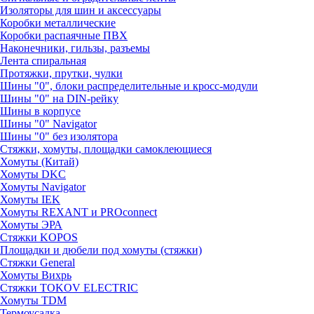
Изоляторы для шин и аксессуары
Коробки металлические
Коробки распаячные ПВХ
Наконечники, гильзы, разъемы
Лента спиральная
Протяжки, прутки, чулки
Шины "0", блоки распределительные и кросс-модули
Шины "0" на DIN-рейку
Шины в корпусе
Шины "0" Navigator
Шины "0" без изолятора
Стяжки, хомуты, площадки самоклеющиеся
Хомуты (Китай)
Хомуты DKC
Хомуты Navigator
Хомуты IEK
Хомуты REXANT и PROconnect
Хомуты ЭРА
Стяжки KOPOS
Площадки и дюбели под хомуты (стяжки)
Стяжки General
Хомуты Вихрь
Стяжки TOKOV ELECTRIC
Хомуты TDM
Термоусадка