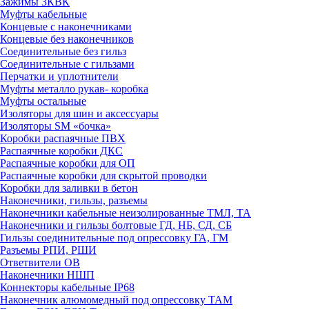
Зажимы 3КВК
Муфты кабельные
Концевые с наконечниками
Концевые без наконечников
Соединительные без гильз
Соединительные с гильзами
Перчатки и уплотнители
Муфты металло рукав- коробка
Муфты остальные
Изоляторы для шин и аксессуары
Изоляторы SM «бочка»
Коробки распаячные ПВХ
Распаячные коробки ДКС
Распаячные коробки для ОП
Распаячные коробки для скрытой проводки
Коробки для заливки в бетон
Наконечники, гильзы, разъемы
Наконечники кабельные неизолированные ТМЛ, ТА
Наконечники и гильзы болтовые ГД, НБ, СД, СБ
Гильзы соединительные под опрессовку ГА, ГМ
Разъемы РПИ, РШИ
Ответвители ОВ
Наконечники НШП
Коннекторы кабельные IP68
Наконечник алюмомедный под опрессовку ТАМ