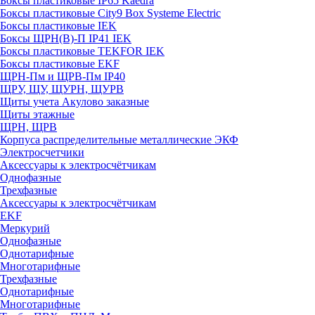
Боксы пластиковые IP65 Kaedra
Боксы пластиковые City9 Box Systeme Electric
Боксы пластиковые IEK
Боксы ЩРН(В)-П IP41 IEK
Боксы пластиковые TEKFOR IEK
Боксы пластиковые EKF
ЩРН-Пм и ЩРВ-Пм IP40
ЩРУ, ЩУ, ЩУРН, ЩУРВ
Щиты учета Акулово заказные
Щиты этажные
ЩРН, ЩРВ
Корпуса распределительные металлические ЭКФ
Электросчетчики
Аксессуары к электросчётчикам
Однофазные
Трехфазные
Аксессуары к электросчётчикам
EKF
Меркурий
Однофазные
Однотарифные
Многотарифные
Трехфазные
Однотарифные
Многотарифные