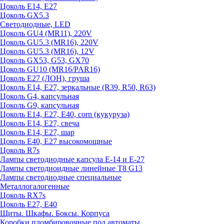
Цоколь E14, E27
Цоколь GX5.3
Светодиодные, LED
Цоколь GU4 (MR11), 220V
Цоколь GU5.3 (MR16), 220V
Цоколь GU5.3 (MR16), 12V
Цоколь GX53, G53, GX70
Цоколь GU10 (MR16/PAR16)
Цоколь Е27 (ЛОН), груша
Цоколь Е14, Е27, зеркальные (R39, R50, R63)
Цоколь G4, капсульная
Цоколь G9, капсульная
Цоколь Е14, Е27, Е40, corn (кукуруза)
Цоколь Е14, Е27, свеча
Цоколь Е14, Е27, шар
Цоколь Е40, Е27 высокомощные
Цоколь R7s
Лампы светодиодные капсула Е-14 и Е-27
Лампы светодиоидные линейные T8 G13
Лампы светодиодные специальные
Металлогалогенные
Цоколь RX7s
Цоколь Е27, E40
Щиты. Шкафы. Боксы. Корпуса
Коробки пломбировочные под автоматы