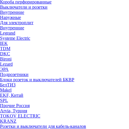
Короба перфорированные
Выключатели и розетки
Внутренние
Наружные
Для электроплит
Внутренние
Legrand
Systeme Electric
IEK
TDM
DKC
Bironi
Lezard
ЭРА
Подрозетники
Блоки розеток и выключателей БКВР
БелТИЗ
Makel
EKF, Китай
SPL
Прочие Россия
Arvia, Турция
TOKOV ELECTRIC
KRANZ
Розетки и выключатели для кабель-каналов