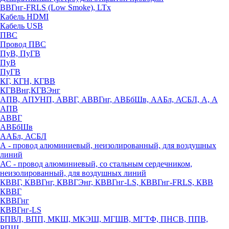
ВВГнг-FRLS (Low Smoke), LTx
Кабель HDMI
Кабель USB
ПВС
Провод ПВС
ПуВ, ПуГВ
ПуВ
ПуГВ
КГ, КГН, КГВВ
КГВВнг,КГВЭнг
АПВ, АПУНП, АВВГ, АВВГнг, АВБбШв, ААБл, АСБЛ, А, А
АПВ
АВВГ
АВБбШв
ААБл, АСБЛ
А - провод алюминиевый, неизолированный, для воздушных
линий
АС - провод алюминиевый, со стальным сердечником,
неизолированный, для воздушных линий
КВВГ, КВВГнг, КВВГЭнг, КВВГнг-LS, КВВГнг-FRLS, КВВ
КВВГ
КВВГнг
КВВГнг-LS
БПВЛ, ВПП, МКШ, МКЭШ, МГШВ, МГТФ, ПНСВ, ППВ,
РПШ,