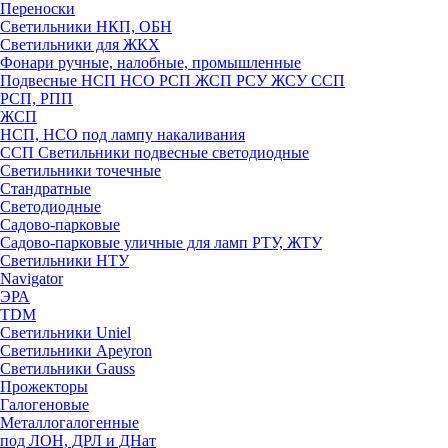
Переноски
Светильники НКП, ОБН
Светильники для ЖКХ
Фонари ручные, налобные, промышленные
Подвесные НСП НСО РСП ЖСП РСУ ЖСУ ССП
РСП, РПП
ЖСП
НСП, НСО под лампу накаливания
ССП Светильники подвесные светодиодные
Светильники точечные
Стандратные
Светодиодные
Садово-парковые
Садово-парковые уличные для ламп РТУ, ЖТУ
Светильники НТУ
Navigator
ЭРА
TDM
Светильники Uniel
Светильники Apeyron
Светильники Gauss
Прожекторы
Галогеновые
Металлогалогенные
под ЛОН, ДРЛ и ДНат