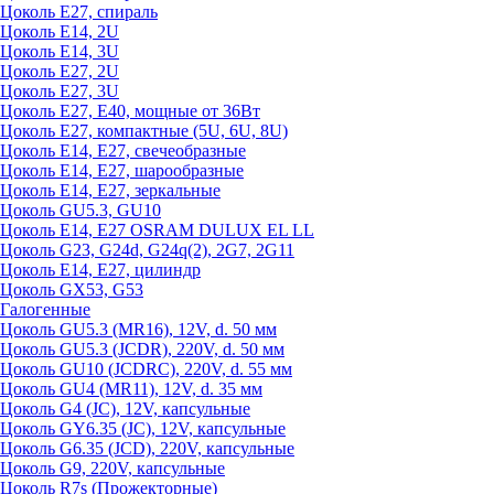
Цоколь Е27, спираль
Цоколь Е14, 2U
Цоколь Е14, 3U
Цоколь Е27, 2U
Цоколь Е27, 3U
Цоколь Е27, Е40, мощные от 36Вт
Цоколь Е27, компактные (5U, 6U, 8U)
Цоколь Е14, Е27, свечеобразные
Цоколь Е14, Е27, шарообразные
Цоколь Е14, Е27, зеркальные
Цоколь GU5.3, GU10
Цоколь Е14, Е27 OSRAM DULUX EL LL
Цоколь G23, G24d, G24q(2), 2G7, 2G11
Цоколь Е14, Е27, цилиндр
Цоколь GX53, G53
Галогенные
Цоколь GU5.3 (MR16), 12V, d. 50 мм
Цоколь GU5.3 (JCDR), 220V, d. 50 мм
Цоколь GU10 (JCDRC), 220V, d. 55 мм
Цоколь GU4 (MR11), 12V, d. 35 мм
Цоколь G4 (JC), 12V, капсульные
Цоколь GY6.35 (JC), 12V, капсульные
Цоколь G6.35 (JCD), 220V, капсульные
Цоколь G9, 220V, капсульные
Цоколь R7s (Прожекторные)