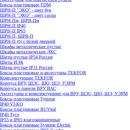
Боксы пластиковые TDM
ЩРН-П "ЭКО" - цвет бук
ЩРН-П "ЭКО" - цвет сосна
ЩРН-Пм, ЩРВ-Пм
ЩРН-П IP40
ЩРН-П IP65
ЩРН-П, ЩРВ-П
ЩРН-П (б) с белой дверцей
Шкафы металлические пустые
Шкафы металлические ДКС
Щиты пустые IP54 Россия
Щиты ИЭК
Щиты пустые IP31 Россия
Боксы пластиковые и аксессуары TEKFOR
Комплектующие TEKFOR
Корпуса ВРУ, ШЭС, ЩО, ЩЭ, УЭРМ
Корпуса и панели ВРУ ВАС
Аксессуары и комплектующие для ВРУ, ШЭС, ЩО, ЩЭ, УЭРМ
Боксы пластиковые Турция
IP40 VI-KO
Боксы пластиковые RUVinil
IP40 Тусо
IP55 и IP65 влагозащищенные
Боксы пластиковые Systeme Electric