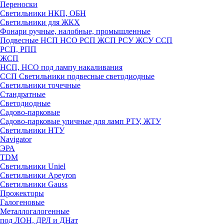
Переноски
Светильники НКП, ОБН
Светильники для ЖКХ
Фонари ручные, налобные, промышленные
Подвесные НСП НСО РСП ЖСП РСУ ЖСУ ССП
РСП, РПП
ЖСП
НСП, НСО под лампу накаливания
ССП Светильники подвесные светодиодные
Светильники точечные
Стандратные
Светодиодные
Садово-парковые
Садово-парковые уличные для ламп РТУ, ЖТУ
Светильники НТУ
Navigator
ЭРА
TDM
Светильники Uniel
Светильники Apeyron
Светильники Gauss
Прожекторы
Галогеновые
Металлогалогенные
под ЛОН, ДРЛ и ДНат