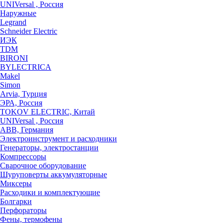
UNIVersal , Россия
Наружные
Legrand
Schneider Electric
ИЭК
TDM
BIRONI
BYLECTRICA
Makel
Simon
Arvia, Турция
ЭРА, Россия
TOKOV ELECTRIC, Китай
UNIVersal , Россия
ABB, Германия
Электроинструмент и расходники
Генераторы, электростанции
Компрессоры
Сварочное оборудование
Шуруповерты аккумуляторные
Миксеры
Расходики и комплектующие
Болгарки
Перфораторы
Фены, термофены