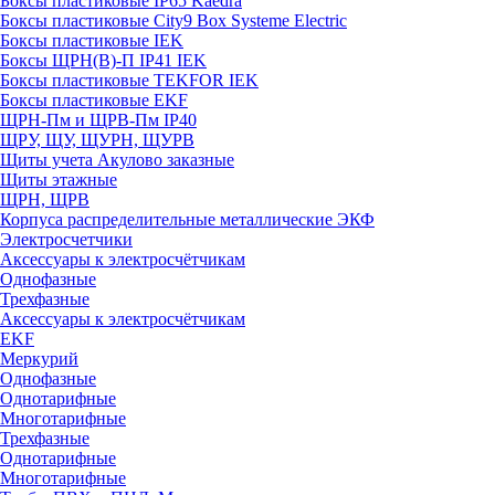
Боксы пластиковые IP65 Kaedra
Боксы пластиковые City9 Box Systeme Electric
Боксы пластиковые IEK
Боксы ЩРН(В)-П IP41 IEK
Боксы пластиковые TEKFOR IEK
Боксы пластиковые EKF
ЩРН-Пм и ЩРВ-Пм IP40
ЩРУ, ЩУ, ЩУРН, ЩУРВ
Щиты учета Акулово заказные
Щиты этажные
ЩРН, ЩРВ
Корпуса распределительные металлические ЭКФ
Электросчетчики
Аксессуары к электросчётчикам
Однофазные
Трехфазные
Аксессуары к электросчётчикам
EKF
Меркурий
Однофазные
Однотарифные
Многотарифные
Трехфазные
Однотарифные
Многотарифные