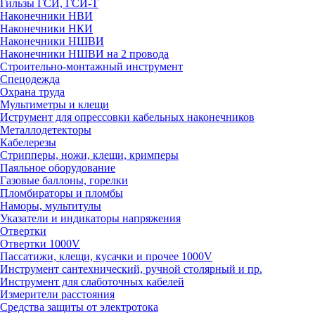
Гильзы ГСИ, ГСИ-Т
Наконечники НВИ
Наконечники НКИ
Наконечники НШВИ
Наконечники НШВИ на 2 провода
Строительно-монтажный инструмент
Спецодежда
Охрана труда
Мультиметры и клещи
Иструмент для опрессовки кабельных наконечников
Металлодетекторы
Кабелерезы
Стрипперы, ножи, клещи, кримперы
Паяльное оборудование
Газовые баллоны, горелки
Пломбираторы и пломбы
Наморы, мультитулы
Указатели и индикаторы напряжения
Отвертки
Отвертки 1000V
Пассатижи, клещи, кусачки и прочее 1000V
Инструмент сантехнический, ручной столярный и пр.
Инструмент для слаботочных кабелей
Измерители расстояния
Средства защиты от электротока