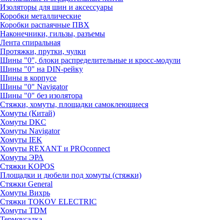
Изоляторы для шин и аксессуары
Коробки металлические
Коробки распаячные ПВХ
Наконечники, гильзы, разъемы
Лента спиральная
Протяжки, прутки, чулки
Шины "0", блоки распределительные и кросс-модули
Шины "0" на DIN-рейку
Шины в корпусе
Шины "0" Navigator
Шины "0" без изолятора
Стяжки, хомуты, площадки самоклеющиеся
Хомуты (Китай)
Хомуты DKC
Хомуты Navigator
Хомуты IEK
Хомуты REXANT и PROconnect
Хомуты ЭРА
Стяжки KOPOS
Площадки и дюбели под хомуты (стяжки)
Стяжки General
Хомуты Вихрь
Стяжки TOKOV ELECTRIC
Хомуты TDM
Термоусадка