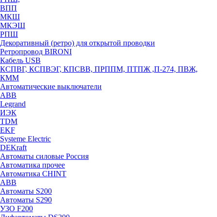
ВПП
МКШ
МКЭШ
РПШ
Декоративный (ретро) для открытой проводки
Ретропровод BIRONI
Кабель USB
КСПВГ, КСПВЭГ, КПСВВ, ПРППМ, ПТПЖ ,П-274, ПВЖ,
КММ
Автоматические выключатели
ABB
Legrand
ИЭК
TDM
EKF
Systeme Electric
DEKraft
Автоматы силовые Россия
Автоматика прочее
Автоматика CHINT
ABB
Автоматы S200
Автоматы S290
УЗО F200