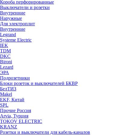
Короба перфорированные
Выключатели и розетки
Внутренние
Наружные
Для электроплит
Внутренние
Legrand
Systeme Electric
IEK
TDM
DKC
Bironi
Lezard
ЭРА
Подрозетники
Блоки розеток и выключателей БКВР
БелТИЗ
Makel
EKF, Китай
SPL
Прочие Россия
Arvia, Турция
TOKOV ELECTRIC
KRANZ
Розетки и выключатели для кабель-каналов