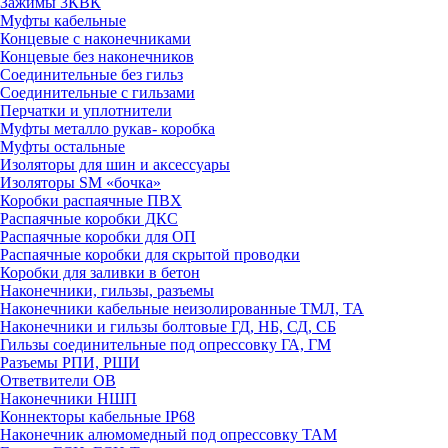
Зажимы 3КВК
Муфты кабельные
Концевые с наконечниками
Концевые без наконечников
Соединительные без гильз
Соединительные с гильзами
Перчатки и уплотнители
Муфты металло рукав- коробка
Муфты остальные
Изоляторы для шин и аксессуары
Изоляторы SM «бочка»
Коробки распаячные ПВХ
Распаячные коробки ДКС
Распаячные коробки для ОП
Распаячные коробки для скрытой проводки
Коробки для заливки в бетон
Наконечники, гильзы, разъемы
Наконечники кабельные неизолированные ТМЛ, ТА
Наконечники и гильзы болтовые ГД, НБ, СД, СБ
Гильзы соединительные под опрессовку ГА, ГМ
Разъемы РПИ, РШИ
Ответвители ОВ
Наконечники НШП
Коннекторы кабельные IP68
Наконечник алюмомедный под опрессовку ТАМ