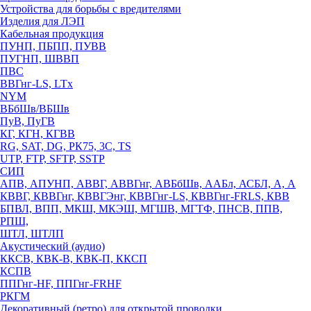
Устройства для борьбы с вредителями
Изделия для ЛЭП
Кабельная продукция
ПУНП, ПБПП, ПУВВ
ПУГНП, ШВВП
ПВС
ВВГнг-LS, LTx
NYM
ВБбШв/ВБШв
ПуВ, ПуГВ
КГ, КГН, КГВВ
RG, SAT, DG, РК75, 3С, TS
UTP, FTP, SFTP, SSTP
СИП
АПВ, АПУНП, АВВГ, АВВГнг, АВБбШв, ААБл, АСБЛ, А, А
КВВГ, КВВГнг, КВВГЭнг, КВВГнг-LS, КВВГнг-FRLS, КВВ
БПВЛ, ВПП, МКШ, МКЭШ, МГШВ, МГТФ, ПНСВ, ППВ,
РПШ,
ШТЛ, ШТЛП
Акустический (аудио)
ККСВ, КВК-В, КВК-П, ККСП
КСПВ
ППГнг-HF, ППГнг-FRHF
РКГМ
Декоративный (ретро) для открытой проводки