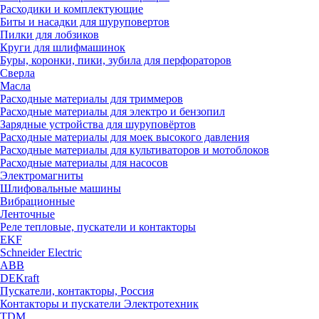
Расходики и комплектующие
Биты и насадки для шуруповертов
Пилки для лобзиков
Круги для шлифмашинок
Буры, коронки, пики, зубила для перфораторов
Сверла
Масла
Расходные материалы для триммеров
Расходные материалы для электро и бензопил
Зарядные устройства для шуруповёртов
Расходные материалы для моек высокого давления
Расходные материалы для культиваторов и мотоблоков
Расходные материалы для насосов
Электромагниты
Шлифовальные машины
Вибрационные
Ленточные
Реле тепловые, пускатели и контакторы
EKF
Schneider Electric
ABB
DEKraft
Пускатели, контакторы, Россия
Контакторы и пускатели Электротехник
TDM