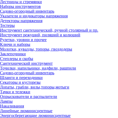
Лестницы и стремянки
Наборы инструментов
Садово-огородный инвентарь
Указатели и индикаторы напряжения
Детекторы напряжения
Тестеры
Инструмент сантехнический, ручной столярный и пр.
Инструмент режущий, пилящий и колющий
Рулетки, уровни и прочее
Ключи и наборы
Молотки, кувалды, топоры, гвоздодеры
Заклепочники
Степлеры и скобы
Сантехнический инструмент
Точилки, напильники, надфили, рашпили
Садово-огородный инвентарь
Шланги и переходники
Секаторы и кусторезы
Лопаты, грабли, вилы,топоры,мотыги
Тачки и тележки
Опрыскиватели и распылители
Лампы
Накаливания
Линейные люминисцентные
Энергосберегающие люминисцентные