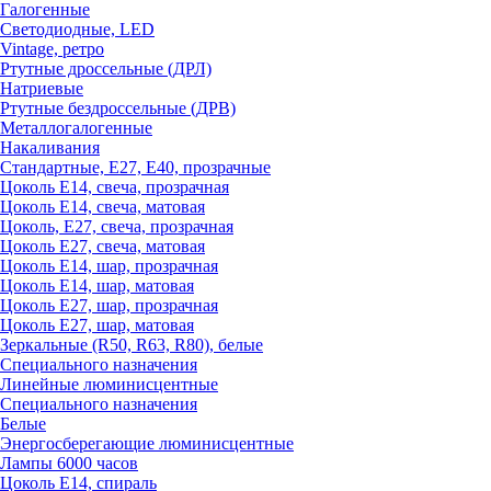
Галогенные
Светодиодные, LED
Vintage, ретро
Ртутные дроссельные (ДРЛ)
Натриевые
Ртутные бездроссельные (ДРВ)
Металлогалогенные
Накаливания
Стандартные, Е27, Е40, прозрачные
Цоколь Е14, свеча, прозрачная
Цоколь Е14, свеча, матовая
Цоколь, Е27, свеча, прозрачная
Цоколь Е27, свеча, матовая
Цоколь Е14, шар, прозрачная
Цоколь Е14, шар, матовая
Цоколь Е27, шар, прозрачная
Цоколь Е27, шар, матовая
Зеркальные (R50, R63, R80), белые
Специального назначения
Линейные люминисцентные
Специального назначения
Белые
Энергосберегающие люминисцентные
Лампы 6000 часов
Цоколь Е14, спираль