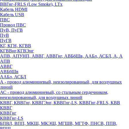
ВВГнг-FRLS (Low Smoke), LTx
Кабель HDMI
Кабель USB
ПВС
Провод ПВС
ПуВ, ПуГВ
ПуВ
ПуГВ
КГ, КГН, КГВВ
КГВВнг,КГВЭнг
АПВ, АПУНП, АВВГ, АВВГнг, АВБбШв, ААБл, АСБЛ, А, А
АПВ
АВВГ
АВБбШв
ААБл, АСБЛ
А - провод алюминиевый, неизолированный, для воздушных
линий
АС - провод алюминиевый, со стальным сердечником,
неизолированный, для воздушных линий
КВВГ, КВВГнг, КВВГЭнг, КВВГнг-LS, КВВГнг-FRLS, КВВ
КВВГ
КВВГнг
КВВГнг-LS
БПВЛ, ВПП, МКШ, МКЭШ, МГШВ, МГТФ, ПНСВ, ППВ,
РПШ,