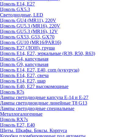
Цоколь E14, E27
Цоколь GX5.3
Светодиодные, LED
Цоколь GU4 (MR11), 220V
Цоколь GU5.3 (MR16), 220V
Цоколь GU5.3 (MR16), 12V
Цоколь GX53, G53, GX70
Цоколь GU10 (MR16/PAR16)
Цоколь Е27 (ЛОН), груша
Цоколь Е14, Е27, зеркальные (R39, R50, R63)
Цоколь G4, капсульная
Цоколь G9, капсульная
Цоколь Е14, Е27, Е40, corn (кукуруза)
Цоколь Е14, Е27, свеча
Цоколь Е14, Е27, шар
Цоколь Е40, Е27 высокомощные
Цоколь R7s
Лампы светодиодные капсула Е-14 и Е-27
Лампы светодиоидные линейные T8 G13
Лампы светодиодные специальные
Металлогалогенные
Цоколь RX7s
Цоколь Е27, E40
Щиты. Шкафы. Боксы. Корпуса
Коробки пломбировочные под автоматы