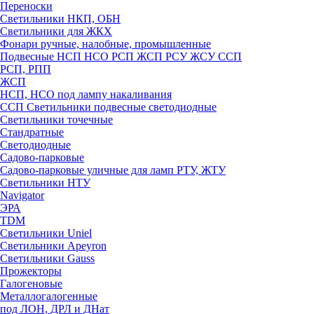
Переноски
Светильники НКП, ОБН
Светильники для ЖКХ
Фонари ручные, налобные, промышленные
Подвесные НСП НСО РСП ЖСП РСУ ЖСУ ССП
РСП, РПП
ЖСП
НСП, НСО под лампу накаливания
ССП Светильники подвесные светодиодные
Светильники точечные
Стандратные
Светодиодные
Садово-парковые
Садово-парковые уличные для ламп РТУ, ЖТУ
Светильники НТУ
Navigator
ЭРА
TDM
Светильники Uniel
Светильники Apeyron
Светильники Gauss
Прожекторы
Галогеновые
Металлогалогенные
под ЛОН, ДРЛ и ДНат