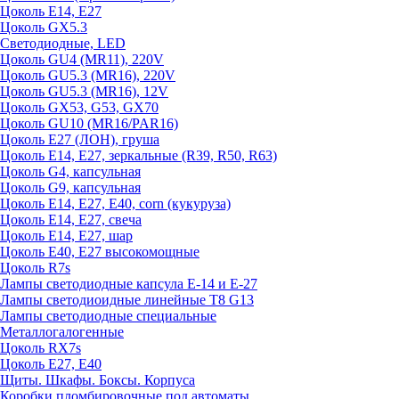
Цоколь E14, E27
Цоколь GX5.3
Светодиодные, LED
Цоколь GU4 (MR11), 220V
Цоколь GU5.3 (MR16), 220V
Цоколь GU5.3 (MR16), 12V
Цоколь GX53, G53, GX70
Цоколь GU10 (MR16/PAR16)
Цоколь Е27 (ЛОН), груша
Цоколь Е14, Е27, зеркальные (R39, R50, R63)
Цоколь G4, капсульная
Цоколь G9, капсульная
Цоколь Е14, Е27, Е40, corn (кукуруза)
Цоколь Е14, Е27, свеча
Цоколь Е14, Е27, шар
Цоколь Е40, Е27 высокомощные
Цоколь R7s
Лампы светодиодные капсула Е-14 и Е-27
Лампы светодиоидные линейные T8 G13
Лампы светодиодные специальные
Металлогалогенные
Цоколь RX7s
Цоколь Е27, E40
Щиты. Шкафы. Боксы. Корпуса
Коробки пломбировочные под автоматы