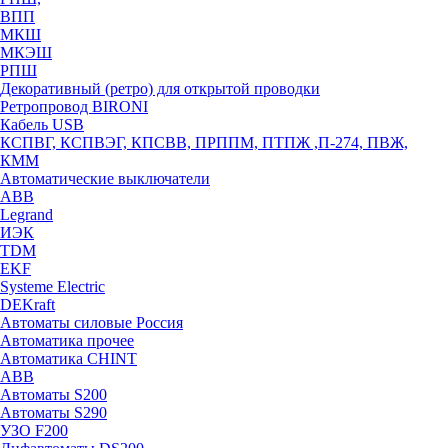
ВПП
МКШ
МКЭШ
РПШ
Декоративный (ретро) для открытой проводки
Ретропровод BIRONI
Кабель USB
КСПВГ, КСПВЭГ, КПСВВ, ПРППМ, ПТПЖ ,П-274, ПВЖ,
КММ
Автоматические выключатели
ABB
Legrand
ИЭК
TDM
EKF
Systeme Electric
DEKraft
Автоматы силовые Россия
Автоматика прочее
Автоматика CHINT
ABB
Автоматы S200
Автоматы S290
УЗО F200