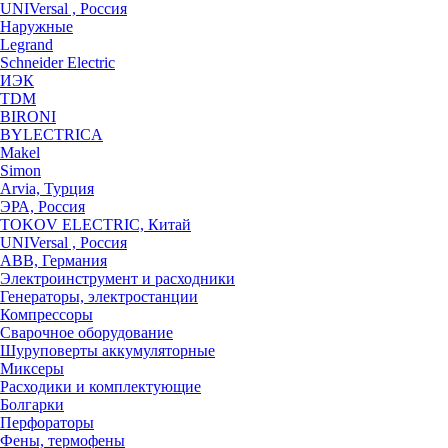
UNIVersal , Россия
Наружные
Legrand
Schneider Electric
ИЭК
TDM
BIRONI
BYLECTRICA
Makel
Simon
Arvia, Турция
ЭРА, Россия
TOKOV ELECTRIC, Китай
UNIVersal , Россия
ABB, Германия
Электроинструмент и расходники
Генераторы, электростанции
Компрессоры
Сварочное оборудование
Шуруповерты аккумуляторные
Миксеры
Расходики и комплектующие
Болгарки
Перфораторы
Фены, термофены