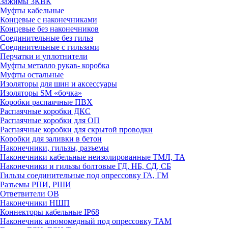
Зажимы 3КВК
Муфты кабельные
Концевые с наконечниками
Концевые без наконечников
Соединительные без гильз
Соединительные с гильзами
Перчатки и уплотнители
Муфты металло рукав- коробка
Муфты остальные
Изоляторы для шин и аксессуары
Изоляторы SM «бочка»
Коробки распаячные ПВХ
Распаячные коробки ДКС
Распаячные коробки для ОП
Распаячные коробки для скрытой проводки
Коробки для заливки в бетон
Наконечники, гильзы, разъемы
Наконечники кабельные неизолированные ТМЛ, ТА
Наконечники и гильзы болтовые ГД, НБ, СД, СБ
Гильзы соединительные под опрессовку ГА, ГМ
Разъемы РПИ, РШИ
Ответвители ОВ
Наконечники НШП
Коннекторы кабельные IP68
Наконечник алюмомедный под опрессовку ТАМ