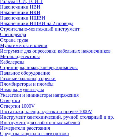
Гильзы ГСИ, ГСИ-Т
Наконечники НВИ
Наконечники НКИ
Наконечники НШВИ
Наконечники НШВИ на 2 провода
Строительно-монтажный инструмент
Спецодежда
Охрана труда
Мультиметры и клещи
Иструмент для опрессовки кабельных наконечников
Металлодетекторы
Кабелерезы
Стрипперы, ножи, клещи, кримперы
Паяльное оборудование
Газовые баллоны, горелки
Пломбираторы и пломбы
Наморы, мультитулы
Указатели и индикаторы напряжения
Отвертки
Отвертки 1000V
Пассатижи, клещи, кусачки и прочее 1000V
Инструмент сантехнический, ручной столярный и пр.
Инструмент для слаботочных кабелей
Измерители расстояния
Средства защиты от электротока