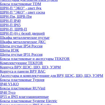
Боксы пластиковые TDM
ЩРН-П "ЭКО" - цвет бук
ЩРН-П "ЭКО" - цвет сосна
ЩРН-Пм, ЩРВ-Пм
ЩРН-П IP40
ЩРН-П IP65
ЩРН-П, ЩРВ-П
ЩРН-П (б) с белой дверцей
Шкафы металлические пустые
Шкафы металлические ДКС
Щиты пустые IP54 Россия
Щиты ИЭК
Щиты пустые IP31 Россия
Боксы пластиковые и аксессуары TEKFOR
Комплектующие TEKFOR
Корпуса ВРУ, ШЭС, ЩО, ЩЭ, УЭРМ
Корпуса и панели ВРУ ВАС
Аксессуары и комплектующие для ВРУ, ШЭС, ЩО, ЩЭ, УЭРМ
Боксы пластиковые Турция
IP40 VI-KO
Боксы пластиковые RUVinil
IP40 Тусо
IP55 и IP65 влагозащищенные
Боксы пластиковые Systeme Electric