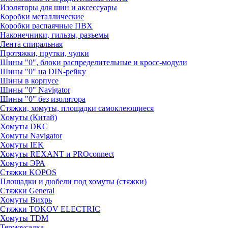
Изоляторы для шин и аксессуары
Коробки металлические
Коробки распаячные ПВХ
Наконечники, гильзы, разъемы
Лента спиральная
Протяжки, прутки, чулки
Шины "0", блоки распределительные и кросс-модули
Шины "0" на DIN-рейку
Шины в корпусе
Шины "0" Navigator
Шины "0" без изолятора
Стяжки, хомуты, площадки самоклеющиеся
Хомуты (Китай)
Хомуты DKC
Хомуты Navigator
Хомуты IEK
Хомуты REXANT и PROconnect
Хомуты ЭРА
Стяжки KOPOS
Площадки и дюбели под хомуты (стяжки)
Стяжки General
Хомуты Вихрь
Стяжки TOKOV ELECTRIC
Хомуты TDM
Термоусадка