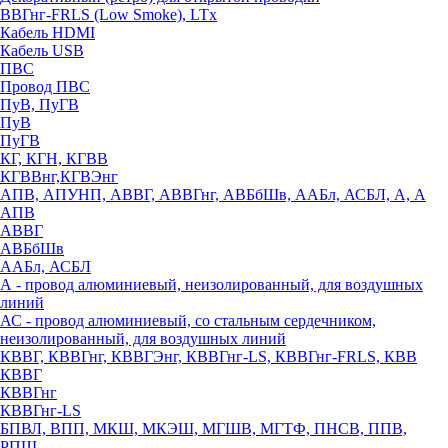
ВВГнг-FRLS (Low Smoke), LTx
Кабель HDMI
Кабель USB
ПВС
Провод ПВС
ПуВ, ПуГВ
ПуВ
ПуГВ
КГ, КГН, КГВВ
КГВВнг,КГВЭнг
АПВ, АПУНП, АВВГ, АВВГнг, АВБбШв, ААБл, АСБЛ, А, А
АПВ
АВВГ
АВБбШв
ААБл, АСБЛ
А - провод алюминиевый, неизолированный, для воздушных
линий
АС - провод алюминиевый, со стальным сердечником,
неизолированный, для воздушных линий
КВВГ, КВВГнг, КВВГЭнг, КВВГнг-LS, КВВГнг-FRLS, КВВ
КВВГ
КВВГнг
КВВГнг-LS
БПВЛ, ВПП, МКШ, МКЭШ, МГШВ, МГТФ, ПНСВ, ППВ,
РПШ,