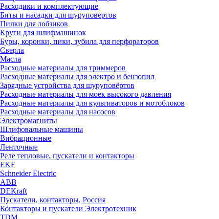
Расходики и комплектующие
Биты и насадки для шуруповертов
Пилки для лобзиков
Круги для шлифмашинок
Буры, коронки, пики, зубила для перфораторов
Сверла
Масла
Расходные материалы для триммеров
Расходные материалы для электро и бензопил
Зарядные устройства для шуруповёртов
Расходные материалы для моек высокого давления
Расходные материалы для культиваторов и мотоблоков
Расходные материалы для насосов
Электромагниты
Шлифовальные машины
Вибрационные
Ленточные
Реле тепловые, пускатели и контакторы
EKF
Schneider Electric
ABB
DEKraft
Пускатели, контакторы, Россия
Контакторы и пускатели Электротехник
TDM