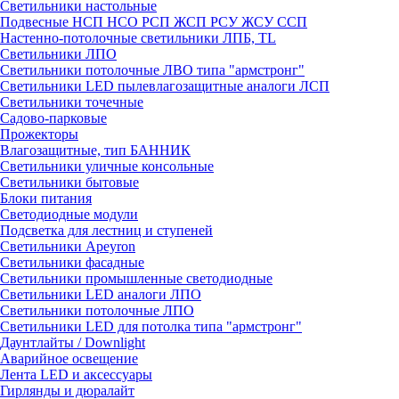
Светильники настольные
Подвесные НСП НСО РСП ЖСП РСУ ЖСУ ССП
Настенно-потолочные светильники ЛПБ, TL
Светильники ЛПО
Светильники потолочные ЛВО типа "армстронг"
Светильники LED пылевлагозащитные аналоги ЛСП
Светильники точечные
Садово-парковые
Прожекторы
Влагозащитные, тип БАННИК
Светильники уличные консольные
Светильники бытовые
Блоки питания
Светодиодные модули
Подсветка для лестниц и ступеней
Светильники Apeyron
Светильники фасадные
Светильники промышленные светодиодные
Светильники LED аналоги ЛПО
Светильники потолочные ЛПО
Светильники LED для потолка типа "армстронг"
Даунтлайты / Downlight
Аварийное освещение
Лента LED и аксессуары
Гирлянды и дюралайт