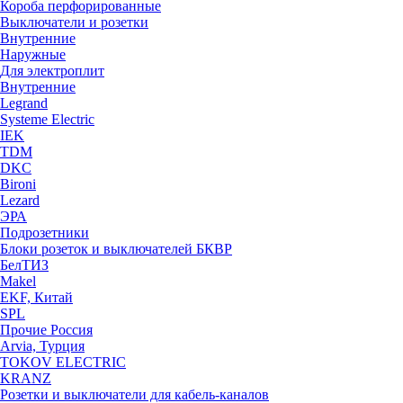
Короба перфорированные
Выключатели и розетки
Внутренние
Наружные
Для электроплит
Внутренние
Legrand
Systeme Electric
IEK
TDM
DKC
Bironi
Lezard
ЭРА
Подрозетники
Блоки розеток и выключателей БКВР
БелТИЗ
Makel
EKF, Китай
SPL
Прочие Россия
Arvia, Турция
TOKOV ELECTRIC
KRANZ
Розетки и выключатели для кабель-каналов