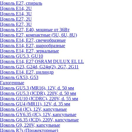
Цоколь Е27, спираль
Цоколь Е14, 2U
Цоколь Е14, 3U
Цоколь Е27, 2U
Цоколь Е27, 3U
Цоколь Е27, Е40, мощные от 36Вт
Цоколь Е27, компактные (5U, 6U, 8U)
Цоколь Е14, Е27, свечеобразные
Цоколь Е14, Е27, шарообразные
Цоколь Е14, Е27, зеркальные
Цоколь GU5.3, GU10
Цоколь Е14, Е27 OSRAM DULUX EL LL
Цоколь G23, G24d, G24q(2), 2G7, 2G11
Цоколь Е14, Е27, цилиндр
Цоколь GX53, G53
Галогенные
Цоколь GU5.3 (MR16), 12V, d. 50 мм
Цоколь GU5.3 (JCDR), 220V, d. 50 мм
Цоколь GU10 (JCDRC), 220V, d. 55 мм
Цоколь GU4 (MR11), 12V, d. 35 мм
Цоколь G4 (JC), 12V, капсульные
Цоколь GY6.35 (JC), 12V, капсульные
Цоколь G6.35 (JCD), 220V, капсульные
Цоколь G9, 220V, капсульные
Цоколь R7s (Прожекторные)