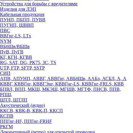
Устройства для борьбы с вредителями
Изделия для ЛЭП
Кабельная продукция
ПУНП, ПБПП, ПУВВ
ПУГНП, ШВВП
ПВС
ВВГнг-LS, LTx
NYM
ВБбШв/ВБШв
ПуВ, ПуГВ
КГ, КГН, КГВВ
RG, SAT, DG, РК75, 3С, TS
UTP, FTP, SFTP, SSTP
СИП
АПВ, АПУНП, АВВГ, АВВГнг, АВБбШв, ААБл, АСБЛ, А, А
КВВГ, КВВГнг, КВВГЭнг, КВВГнг-LS, КВВГнг-FRLS, КВВ
БПВЛ, ВПП, МКШ, МКЭШ, МГШВ, МГТФ, ПНСВ, ППВ,
РПШ,
ШТЛ, ШТЛП
Акустический (аудио)
ККСВ, КВК-В, КВК-П, ККСП
КСПВ
ППГнг-HF, ППГнг-FRHF
РКГМ
Декоративный (ретро) для открытой проводки