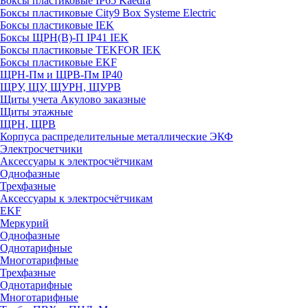
Боксы пластиковые IP65 Kaedra
Боксы пластиковые City9 Box Systeme Electric
Боксы пластиковые IEK
Боксы ЩРН(В)-П IP41 IEK
Боксы пластиковые TEKFOR IEK
Боксы пластиковые EKF
ЩРН-Пм и ЩРВ-Пм IP40
ЩРУ, ЩУ, ЩУРН, ЩУРВ
Щиты учета Акулово заказные
Щиты этажные
ЩРН, ЩРВ
Корпуса распределительные металлические ЭКФ
Электросчетчики
Аксессуары к электросчётчикам
Однофазные
Трехфазные
Аксессуары к электросчётчикам
EKF
Меркурий
Однофазные
Однотарифные
Многотарифные
Трехфазные
Однотарифные
Многотарифные