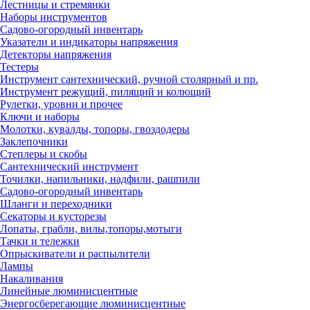
Лестницы и стремянки
Наборы инструментов
Садово-огородный инвентарь
Указатели и индикаторы напряжения
Детекторы напряжения
Тестеры
Инструмент сантехнический, ручной столярный и пр.
Инструмент режущий, пилящий и колющий
Рулетки, уровни и прочее
Ключи и наборы
Молотки, кувалды, топоры, гвоздодеры
Заклепочники
Степлеры и скобы
Сантехнический инструмент
Точилки, напильники, надфили, рашпили
Садово-огородный инвентарь
Шланги и переходники
Секаторы и кусторезы
Лопаты, грабли, вилы,топоры,мотыги
Тачки и тележки
Опрыскиватели и распылители
Лампы
Накаливания
Линейные люминисцентные
Энергосберегающие люминисцентные