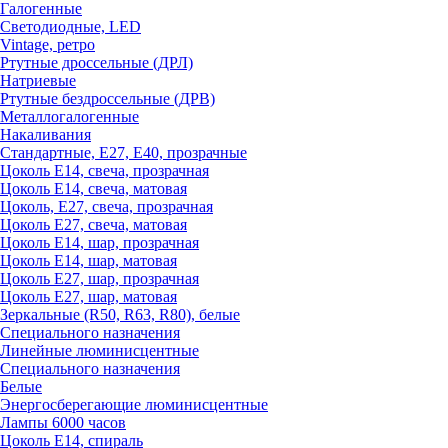
Галогенные
Светодиодные, LED
Vintage, ретро
Ртутные дроссельные (ДРЛ)
Натриевые
Ртутные бездроссельные (ДРВ)
Металлогалогенные
Накаливания
Стандартные, Е27, Е40, прозрачные
Цоколь Е14, свеча, прозрачная
Цоколь Е14, свеча, матовая
Цоколь, Е27, свеча, прозрачная
Цоколь Е27, свеча, матовая
Цоколь Е14, шар, прозрачная
Цоколь Е14, шар, матовая
Цоколь Е27, шар, прозрачная
Цоколь Е27, шар, матовая
Зеркальные (R50, R63, R80), белые
Специального назначения
Линейные люминисцентные
Специального назначения
Белые
Энергосберегающие люминисцентные
Лампы 6000 часов
Цоколь Е14, спираль