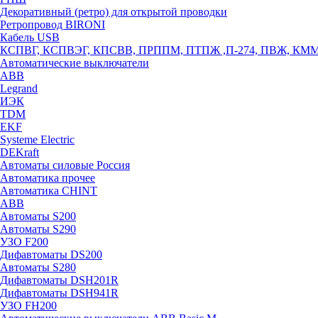
Декоративный (ретро) для открытой проводки
Ретропровод BIRONI
Кабель USB
КСПВГ, КСПВЭГ, КПСВВ, ПРППМ, ПТПЖ ,П-274, ПВЖ, КМ
Автоматические выключатели
ABB
Legrand
ИЭК
TDM
EKF
Systeme Electric
DEKraft
Автоматы силовые Россия
Автоматика прочее
Автоматика CHINT
ABB
Автоматы S200
Автоматы S290
УЗО F200
Дифавтоматы DS200
Автоматы S280
Дифавтоматы DSH201R
Дифавтоматы DSH941R
УЗО FH200