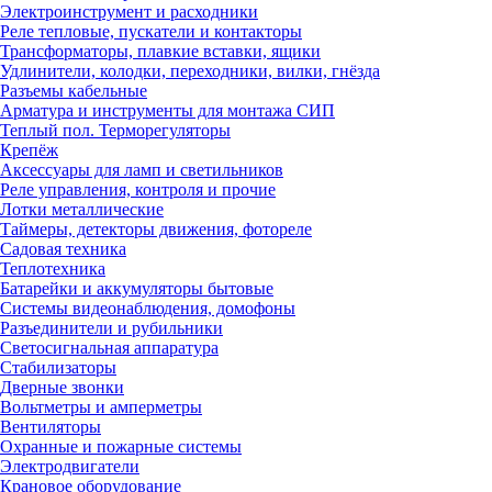
Электроинструмент и расходники
Реле тепловые, пускатели и контакторы
Трансформаторы, плавкие вставки, ящики
Удлинители, колодки, переходники, вилки, гнёзда
Разъемы кабельные
Арматура и инструменты для монтажа СИП
Теплый пол. Терморегуляторы
Крепёж
Аксессуары для ламп и светильников
Реле управления, контроля и прочие
Лотки металлические
Таймеры, детекторы движения, фотореле
Садовая техника
Теплотехника
Батарейки и аккумуляторы бытовые
Системы видеонаблюдения, домофоны
Разъединители и рубильники
Светосигнальная аппаратура
Стабилизаторы
Дверные звонки
Вольтметры и амперметры
Вентиляторы
Охранные и пожарные системы
Электродвигатели
Крановое оборудование