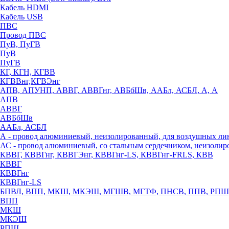
Кабель HDMI
Кабель USB
ПВС
Провод ПВС
ПуВ, ПуГВ
ПуВ
ПуГВ
КГ, КГН, КГВВ
КГВВнг,КГВЭнг
АПВ, АПУНП, АВВГ, АВВГнг, АВБбШв, ААБл, АСБЛ, А, А
АПВ
АВВГ
АВБбШв
ААБл, АСБЛ
А - провод алюминиевый, неизолированный, для воздушных ли
АС - провод алюминиевый, со стальным сердечником, неизоли
КВВГ, КВВГнг, КВВГЭнг, КВВГнг-LS, КВВГнг-FRLS, КВВ
КВВГ
КВВГнг
КВВГнг-LS
БПВЛ, ВПП, МКШ, МКЭШ, МГШВ, МГТФ, ПНСВ, ППВ, РПШ
ВПП
МКШ
МКЭШ
РПШ