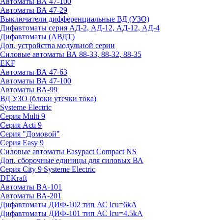
Автоматы ВА 47-100
Автоматы ВА 47-29
Выключатели дифференциальные ВД (УЗО)
Дифавтоматы серия АД-2, АД-12, АД-12, АД-4
Дифавтоматы (АВДТ)
Доп. устройства модульной серии
Силовые автоматы ВА 88-33, 88-32, 88-35
EKF
Автоматы ВА 47-63
Автоматы ВА 47-100
Автоматы ВА-99
ВД УЗО (блоки утечки тока)
Systeme Electric
Серия Multi 9
Серия Acti 9
Серия "Домовой"
Серия Easy 9
Силовые автоматы Easypact Compact NS
Доп. сборочные единицы для силовых ВА
Серия City 9 Systeme Electric
DEKraft
Автоматы BA-101
Автоматы ВА-201
Дифавтоматы ДИФ-102 тип АС lcu=6kA
Дифавтоматы ДИФ-101 тип АС lcu=4.5kA