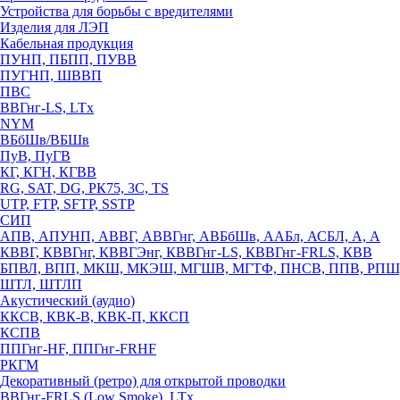
Устройства для борьбы с вредителями
Изделия для ЛЭП
Кабельная продукция
ПУНП, ПБПП, ПУВВ
ПУГНП, ШВВП
ПВС
ВВГнг-LS, LTx
NYM
ВБбШв/ВБШв
ПуВ, ПуГВ
КГ, КГН, КГВВ
RG, SAT, DG, РК75, 3С, TS
UTP, FTP, SFTP, SSTP
СИП
АПВ, АПУНП, АВВГ, АВВГнг, АВБбШв, ААБл, АСБЛ, А, А
КВВГ, КВВГнг, КВВГЭнг, КВВГнг-LS, КВВГнг-FRLS, КВВ
БПВЛ, ВПП, МКШ, МКЭШ, МГШВ, МГТФ, ПНСВ, ППВ, РПШ
ШТЛ, ШТЛП
Акустический (аудио)
ККСВ, КВК-В, КВК-П, ККСП
КСПВ
ППГнг-HF, ППГнг-FRHF
РКГМ
Декоративный (ретро) для открытой проводки
ВВГнг-FRLS (Low Smoke), LTx