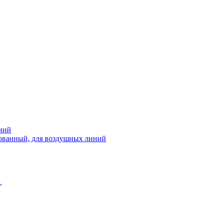
ний
рованный, для воздушных линий
,