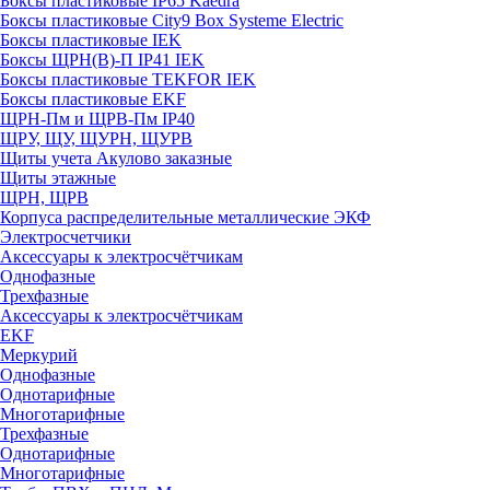
Боксы пластиковые IP65 Kaedra
Боксы пластиковые City9 Box Systeme Electric
Боксы пластиковые IEK
Боксы ЩРН(В)-П IP41 IEK
Боксы пластиковые TEKFOR IEK
Боксы пластиковые EKF
ЩРН-Пм и ЩРВ-Пм IP40
ЩРУ, ЩУ, ЩУРН, ЩУРВ
Щиты учета Акулово заказные
Щиты этажные
ЩРН, ЩРВ
Корпуса распределительные металлические ЭКФ
Электросчетчики
Аксессуары к электросчётчикам
Однофазные
Трехфазные
Аксессуары к электросчётчикам
EKF
Меркурий
Однофазные
Однотарифные
Многотарифные
Трехфазные
Однотарифные
Многотарифные