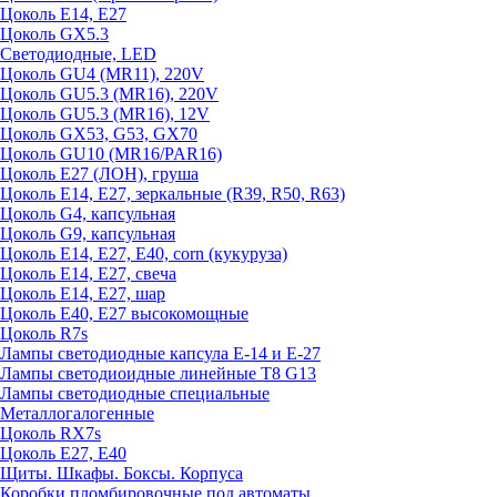
Цоколь E14, E27
Цоколь GX5.3
Светодиодные, LED
Цоколь GU4 (MR11), 220V
Цоколь GU5.3 (MR16), 220V
Цоколь GU5.3 (MR16), 12V
Цоколь GX53, G53, GX70
Цоколь GU10 (MR16/PAR16)
Цоколь Е27 (ЛОН), груша
Цоколь Е14, Е27, зеркальные (R39, R50, R63)
Цоколь G4, капсульная
Цоколь G9, капсульная
Цоколь Е14, Е27, Е40, corn (кукуруза)
Цоколь Е14, Е27, свеча
Цоколь Е14, Е27, шар
Цоколь Е40, Е27 высокомощные
Цоколь R7s
Лампы светодиодные капсула Е-14 и Е-27
Лампы светодиоидные линейные T8 G13
Лампы светодиодные специальные
Металлогалогенные
Цоколь RX7s
Цоколь Е27, E40
Щиты. Шкафы. Боксы. Корпуса
Коробки пломбировочные под автоматы