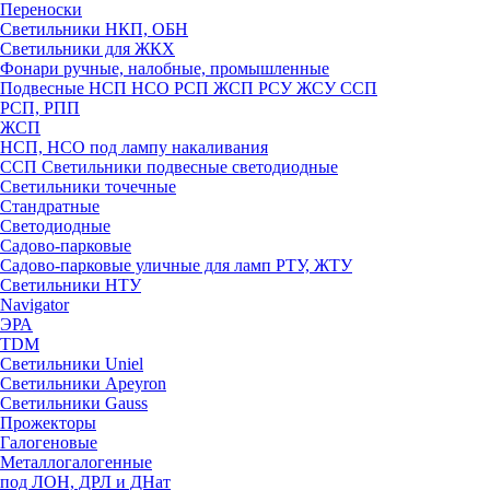
Переноски
Светильники НКП, ОБН
Светильники для ЖКХ
Фонари ручные, налобные, промышленные
Подвесные НСП НСО РСП ЖСП РСУ ЖСУ ССП
РСП, РПП
ЖСП
НСП, НСО под лампу накаливания
ССП Светильники подвесные светодиодные
Светильники точечные
Стандратные
Светодиодные
Садово-парковые
Садово-парковые уличные для ламп РТУ, ЖТУ
Светильники НТУ
Navigator
ЭРА
TDM
Светильники Uniel
Светильники Apeyron
Светильники Gauss
Прожекторы
Галогеновые
Металлогалогенные
под ЛОН, ДРЛ и ДНат