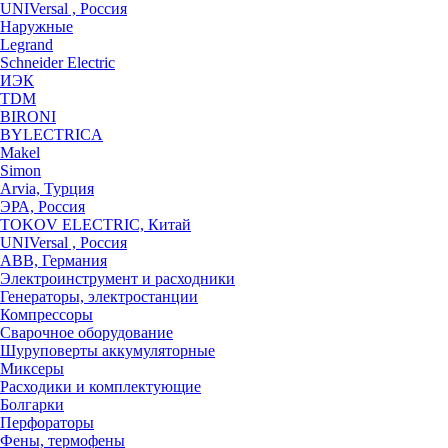
UNIVersal , Россия
Наружные
Legrand
Schneider Electric
ИЭК
TDM
BIRONI
BYLECTRICA
Makel
Simon
Arvia, Турция
ЭРА, Россия
TOKOV ELECTRIC, Китай
UNIVersal , Россия
ABB, Германия
Электроинструмент и расходники
Генераторы, электростанции
Компрессоры
Сварочное оборудование
Шуруповерты аккумуляторные
Миксеры
Расходики и комплектующие
Болгарки
Перфораторы
Фены, термофены