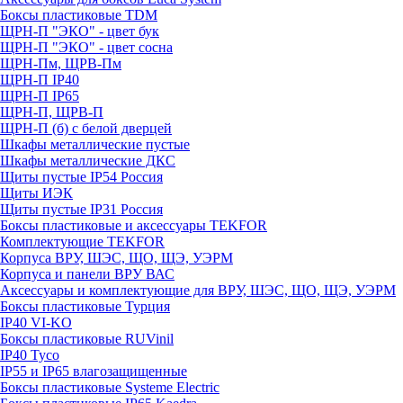
Боксы пластиковые TDM
ЩРН-П "ЭКО" - цвет бук
ЩРН-П "ЭКО" - цвет сосна
ЩРН-Пм, ЩРВ-Пм
ЩРН-П IP40
ЩРН-П IP65
ЩРН-П, ЩРВ-П
ЩРН-П (б) с белой дверцей
Шкафы металлические пустые
Шкафы металлические ДКС
Щиты пустые IP54 Россия
Щиты ИЭК
Щиты пустые IP31 Россия
Боксы пластиковые и аксессуары TEKFOR
Комплектующие TEKFOR
Корпуса ВРУ, ШЭС, ЩО, ЩЭ, УЭРМ
Корпуса и панели ВРУ ВАС
Аксессуары и комплектующие для ВРУ, ШЭС, ЩО, ЩЭ, УЭРМ
Боксы пластиковые Турция
IP40 VI-KO
Боксы пластиковые RUVinil
IP40 Тусо
IP55 и IP65 влагозащищенные
Боксы пластиковые Systeme Electric