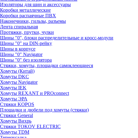
Изоляторы для шин и аксессуары
Коробки металлические
Коробки распаячные ПВХ
Наконечники, гильзы, разъемы
Лента спиральная
Протяжки, прутки, чулки
Шины "0", блоки распределительные и кросс-модули
Шины "0" на DIN-рейку
Шины в корпусе
Шины "0" Navigator
Шины "0" без изолятора
Стяжки, хомуты, площадки самоклеющиеся
Хомуты (Китай)
Хомуты DKC
Хомуты Navigator
Хомуты IEK
Хомуты REXANT и PROconnect
Хомуты ЭРА
Стяжки KOPOS
Площадки и дюбели под хомуты (стяжки)
Стяжки General
Хомуты Вихрь
Стяжки TOKOV ELECTRIC
Хомуты TDM
Термоусадка