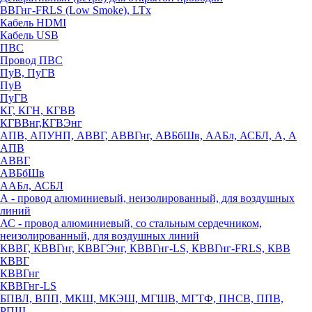
ВВГнг-FRLS (Low Smoke), LTx
Кабель HDMI
Кабель USB
ПВС
Провод ПВС
ПуВ, ПуГВ
ПуВ
ПуГВ
КГ, КГН, КГВВ
КГВВнг,КГВЭнг
АПВ, АПУНП, АВВГ, АВВГнг, АВБбШв, ААБл, АСБЛ, А, А
АПВ
АВВГ
АВБбШв
ААБл, АСБЛ
А - провод алюминиевый, неизолированный, для воздушных
линий
АС - провод алюминиевый, со стальным сердечником,
неизолированный, для воздушных линий
КВВГ, КВВГнг, КВВГЭнг, КВВГнг-LS, КВВГнг-FRLS, КВВ
КВВГ
КВВГнг
КВВГнг-LS
БПВЛ, ВПП, МКШ, МКЭШ, МГШВ, МГТФ, ПНСВ, ППВ,
РПШ,