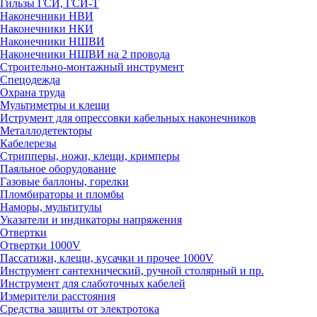
Гильзы ГСИ, ГСИ-Т
Наконечники НВИ
Наконечники НКИ
Наконечники НШВИ
Наконечники НШВИ на 2 провода
Строительно-монтажный инструмент
Спецодежда
Охрана труда
Мультиметры и клещи
Иструмент для опрессовки кабельных наконечников
Металлодетекторы
Кабелерезы
Стрипперы, ножи, клещи, кримперы
Паяльное оборудование
Газовые баллоны, горелки
Пломбираторы и пломбы
Наморы, мультитулы
Указатели и индикаторы напряжения
Отвертки
Отвертки 1000V
Пассатижи, клещи, кусачки и прочее 1000V
Инструмент сантехнический, ручной столярный и пр.
Инструмент для слаботочных кабелей
Измерители расстояния
Средства защиты от электротока