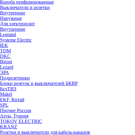
Короба перфорированные
Выключатели и розетки
Внутренние
Наружные
Для электроплит
Внутренние
Legrand
Systeme Electric
IEK
TDM
DKC
Bironi
Lezard
ЭРА
Подрозетники
Блоки розеток и выключателей БКВР
БелТИЗ
Makel
EKF, Китай
SPL
Прочие Россия
Arvia, Турция
TOKOV ELECTRIC
KRANZ
Розетки и выключатели для кабель-каналов