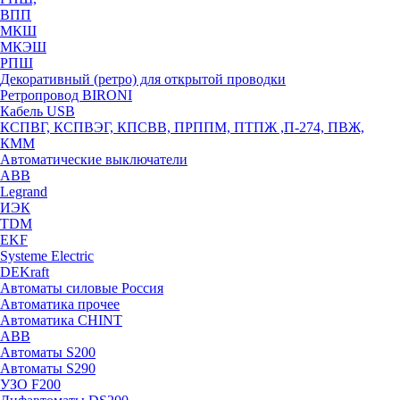
ВПП
МКШ
МКЭШ
РПШ
Декоративный (ретро) для открытой проводки
Ретропровод BIRONI
Кабель USB
КСПВГ, КСПВЭГ, КПСВВ, ПРППМ, ПТПЖ ,П-274, ПВЖ,
КММ
Автоматические выключатели
ABB
Legrand
ИЭК
TDM
EKF
Systeme Electric
DEKraft
Автоматы силовые Россия
Автоматика прочее
Автоматика CHINT
ABB
Автоматы S200
Автоматы S290
УЗО F200