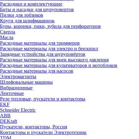
Расходики и комплектующие
Биты и насадки для шуруповертов
Пилки для лобзиков
Круги для шлифмашинок
Буры, коронки, пики, зубила для перфораторов
Сверла
Масла
Расходные материалы для триммеров
Расходные материалы для электро и бензопил
Зарядные устройства для шуруповёртов
Расходные материалы для моек высокого давления
Расходные материалы для культиваторов и мотоблоков
Расходные материалы для насосов
Электромагниты
Шлифовальные машины
Вибрационные
Ленточные
Реле тепловые, пускатели и контакторы
EKF
Schneider Electric
ABB
DEKraft
Пускатели, контакторы, Россия
Контакторы и пускатели Электротехник
TDM