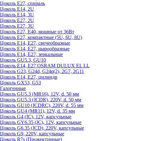
Цоколь Е27, спираль
Цоколь Е14, 2U
Цоколь Е14, 3U
Цоколь Е27, 2U
Цоколь Е27, 3U
Цоколь Е27, Е40, мощные от 36Вт
Цоколь Е27, компактные (5U, 6U, 8U)
Цоколь Е14, Е27, свечеобразные
Цоколь Е14, Е27, шарообразные
Цоколь Е14, Е27, зеркальные
Цоколь GU5.3, GU10
Цоколь Е14, Е27 OSRAM DULUX EL LL
Цоколь G23, G24d, G24q(2), 2G7, 2G11
Цоколь Е14, Е27, цилиндр
Цоколь GX53, G53
Галогенные
Цоколь GU5.3 (MR16), 12V, d. 50 мм
Цоколь GU5.3 (JCDR), 220V, d. 50 мм
Цоколь GU10 (JCDRC), 220V, d. 55 мм
Цоколь GU4 (MR11), 12V, d. 35 мм
Цоколь G4 (JC), 12V, капсульные
Цоколь GY6.35 (JC), 12V, капсульные
Цоколь G6.35 (JCD), 220V, капсульные
Цоколь G9, 220V, капсульные
Цоколь R7s (Прожекторные)