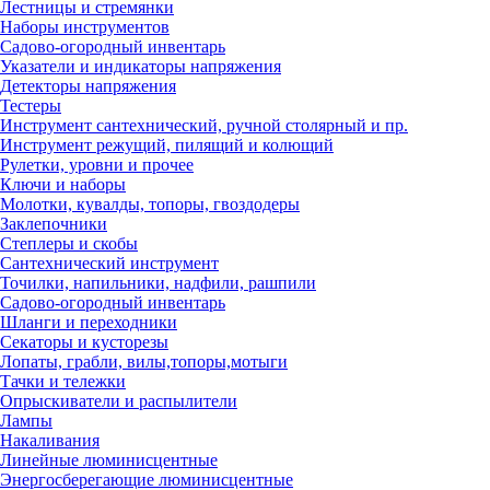
Лестницы и стремянки
Наборы инструментов
Садово-огородный инвентарь
Указатели и индикаторы напряжения
Детекторы напряжения
Тестеры
Инструмент сантехнический, ручной столярный и пр.
Инструмент режущий, пилящий и колющий
Рулетки, уровни и прочее
Ключи и наборы
Молотки, кувалды, топоры, гвоздодеры
Заклепочники
Степлеры и скобы
Сантехнический инструмент
Точилки, напильники, надфили, рашпили
Садово-огородный инвентарь
Шланги и переходники
Секаторы и кусторезы
Лопаты, грабли, вилы,топоры,мотыги
Тачки и тележки
Опрыскиватели и распылители
Лампы
Накаливания
Линейные люминисцентные
Энергосберегающие люминисцентные