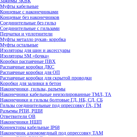
Зажимы 3КВК
Муфты кабельные
Концевые с наконечниками
Концевые без наконечников
Соединительные без гильз
Соединительные с гильзами
Перчатки и уплотнители
Муфты металло рукав- коробка
Муфты остальные
Изоляторы для шин и аксессуары
Изоляторы SM «бочка»
Коробки распаячные ПВХ
Распаячные коробки ДКС
Распаячные коробки для ОП
Распаячные коробки для скрытой проводки
Коробки для заливки в бетон
Наконечники, гильзы, разъемы
Наконечники кабельные неизолированные ТМЛ, ТА
Наконечники и гильзы болтовые ГД, НБ, СД, СБ
Гильзы соединительные под опрессовку ГА, ГМ
Разъемы РПИ, РШИ
Ответвители ОВ
Наконечники НШП
Коннекторы кабельные IP68
Наконечник алюмомедный под опрессовку ТАМ