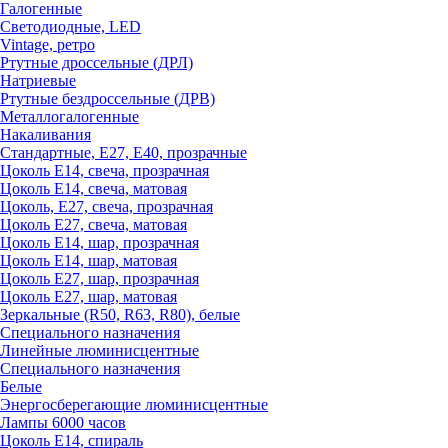
Галогенные
Светодиодные, LED
Vintage, ретро
Ртутные дроссельные (ДРЛ)
Натриевые
Ртутные бездроссельные (ДРВ)
Металлогалогенные
Накаливания
Стандартные, Е27, Е40, прозрачные
Цоколь Е14, свеча, прозрачная
Цоколь Е14, свеча, матовая
Цоколь, Е27, свеча, прозрачная
Цоколь Е27, свеча, матовая
Цоколь Е14, шар, прозрачная
Цоколь Е14, шар, матовая
Цоколь Е27, шар, прозрачная
Цоколь Е27, шар, матовая
Зеркальные (R50, R63, R80), белые
Специального назначения
Линейные люминисцентные
Специального назначения
Белые
Энергосберегающие люминисцентные
Лампы 6000 часов
Цоколь Е14, спираль