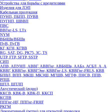
Устройства для борьбы с вредителями
Изделия для ЛЭП
Кабельная продукция
ПУНП, ПБПП, ПУВВ
ПУГНП, ШВВП
ПВС
ВВГнг-LS, LTx
NYM
ВБбШв/ВБШв
ПуВ, ПуГВ
КГ, КГН, КГВВ
RG, SAT, DG, РК75, 3С, TS
UTP, FTP, SFTP, SSTP
СИП
АПВ, АПУНП, АВВГ, АВВГнг, АВБбШв, ААБл, АСБЛ, А, А
КВВГ, КВВГнг, КВВГЭнг, КВВГнг-LS, КВВГнг-FRLS, КВВ
БПВЛ, ВПП, МКШ, МКЭШ, МГШВ, МГТФ, ПНСВ, ППВ,
РПШ,
ШТЛ, ШТЛП
Акустический (аудио)
ККСВ, КВК-В, КВК-П, ККСП
КСПВ
ППГнг-HF, ППГнг-FRHF
РКГМ
Декоративный (ретро) для открытой проводки