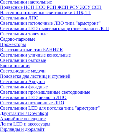
Светильники настольные
Подвесные НСП НСО РСП ЖСП РСУ ЖСУ ССП
Настенно-потолочные светильники ЛПБ, TL
Светильники ЛПО
Светильники потолочные ЛВО типа "армстронг"
Светильники LED пылевлагозащитные аналоги ЛСП
Светильники точечные
Садово-парковые
Прожекторы
Влагозащитные, тип БАННИК
Светильники уличные консольные
Светильники бытовые
Блоки питания
Светодиодные модули
Подсветка для лестниц и ступеней
Светильники Apeyron
Светильники фасадные
Светильники промышленные светодиодные
Светильники LED аналоги ЛПО
Светильники потолочные ЛПО
Светильники LED для потолка типа "армстронг"
Даунтлайты / Downlight
Аварийное освещение
Лента LED и аксессуары
Гирлянды и дюралайт