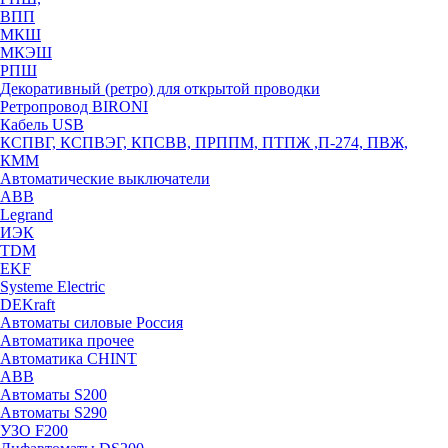
ВПП
МКШ
МКЭШ
РПШ
Декоративный (ретро) для открытой проводки
Ретропровод BIRONI
Кабель USB
КСПВГ, КСПВЭГ, КПСВВ, ПРППМ, ПТПЖ ,П-274, ПВЖ,
КММ
Автоматические выключатели
ABB
Legrand
ИЭК
TDM
EKF
Systeme Electric
DEKraft
Автоматы силовые Россия
Автоматика прочее
Автоматика CHINT
ABB
Автоматы S200
Автоматы S290
УЗО F200