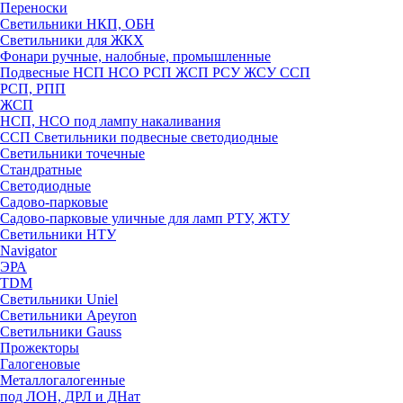
Переноски
Светильники НКП, ОБН
Светильники для ЖКХ
Фонари ручные, налобные, промышленные
Подвесные НСП НСО РСП ЖСП РСУ ЖСУ ССП
РСП, РПП
ЖСП
НСП, НСО под лампу накаливания
ССП Светильники подвесные светодиодные
Светильники точечные
Стандратные
Светодиодные
Садово-парковые
Садово-парковые уличные для ламп РТУ, ЖТУ
Светильники НТУ
Navigator
ЭРА
TDM
Светильники Uniel
Светильники Apeyron
Светильники Gauss
Прожекторы
Галогеновые
Металлогалогенные
под ЛОН, ДРЛ и ДНат