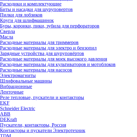
Расходики и комплектующие
Биты и насадки для шуруповертов
Пилки для лобзиков
Круги для шлифмашинок
Буры, коронки, пики, зубила для перфораторов
Сверла
Масла
Расходные материалы для триммеров
Расходные материалы для электро и бензопил
Зарядные устройства для шуруповёртов
Расходные материалы для моек высокого давления
Расходные материалы для культиваторов и мотоблоков
Расходные материалы для насосов
Электромагниты
Шлифовальные машины
Вибрационные
Ленточные
Реле тепловые, пускатели и контакторы
EKF
Schneider Electric
ABB
DEKraft
Пускатели, контакторы, Россия
Контакторы и пускатели Электротехник
TDM