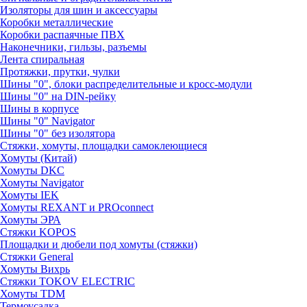
Изоляторы для шин и аксессуары
Коробки металлические
Коробки распаячные ПВХ
Наконечники, гильзы, разъемы
Лента спиральная
Протяжки, прутки, чулки
Шины "0", блоки распределительные и кросс-модули
Шины "0" на DIN-рейку
Шины в корпусе
Шины "0" Navigator
Шины "0" без изолятора
Стяжки, хомуты, площадки самоклеющиеся
Хомуты (Китай)
Хомуты DKC
Хомуты Navigator
Хомуты IEK
Хомуты REXANT и PROconnect
Хомуты ЭРА
Стяжки KOPOS
Площадки и дюбели под хомуты (стяжки)
Стяжки General
Хомуты Вихрь
Стяжки TOKOV ELECTRIC
Хомуты TDM
Термоусадка