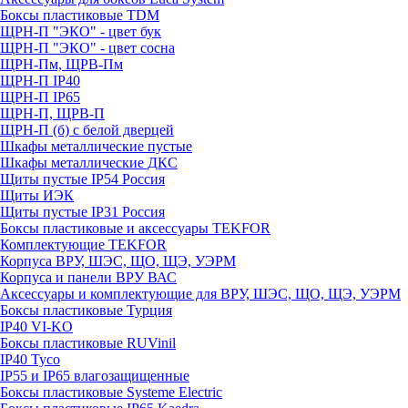
Боксы пластиковые TDM
ЩРН-П "ЭКО" - цвет бук
ЩРН-П "ЭКО" - цвет сосна
ЩРН-Пм, ЩРВ-Пм
ЩРН-П IP40
ЩРН-П IP65
ЩРН-П, ЩРВ-П
ЩРН-П (б) с белой дверцей
Шкафы металлические пустые
Шкафы металлические ДКС
Щиты пустые IP54 Россия
Щиты ИЭК
Щиты пустые IP31 Россия
Боксы пластиковые и аксессуары TEKFOR
Комплектующие TEKFOR
Корпуса ВРУ, ШЭС, ЩО, ЩЭ, УЭРМ
Корпуса и панели ВРУ ВАС
Аксессуары и комплектующие для ВРУ, ШЭС, ЩО, ЩЭ, УЭРМ
Боксы пластиковые Турция
IP40 VI-KO
Боксы пластиковые RUVinil
IP40 Тусо
IP55 и IP65 влагозащищенные
Боксы пластиковые Systeme Electric