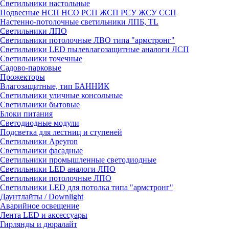
Светильники настольные
Подвесные НСП НСО РСП ЖСП РСУ ЖСУ ССП
Настенно-потолочные светильники ЛПБ, TL
Светильники ЛПО
Светильники потолочные ЛВО типа "армстронг"
Светильники LED пылевлагозащитные аналоги ЛСП
Светильники точечные
Садово-парковые
Прожекторы
Влагозащитные, тип БАННИК
Светильники уличные консольные
Светильники бытовые
Блоки питания
Светодиодные модули
Подсветка для лестниц и ступеней
Светильники Apeyron
Светильники фасадные
Светильники промышленные светодиодные
Светильники LED аналоги ЛПО
Светильники потолочные ЛПО
Светильники LED для потолка типа "армстронг"
Даунтлайты / Downlight
Аварийное освещение
Лента LED и аксессуары
Гирлянды и дюралайт