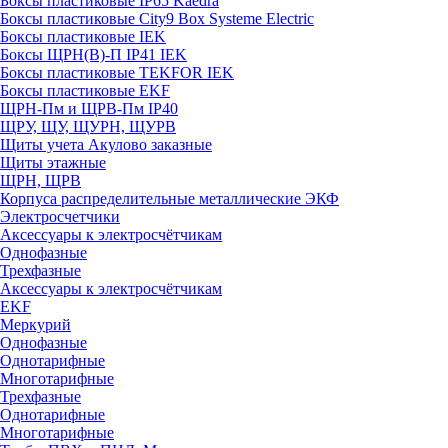
Боксы пластиковые IP65 Kaedra
Боксы пластиковые City9 Box Systeme Electric
Боксы пластиковые IEK
Боксы ЩРН(В)-П IP41 IEK
Боксы пластиковые TEKFOR IEK
Боксы пластиковые EKF
ЩРН-Пм и ЩРВ-Пм IP40
ЩРУ, ЩУ, ЩУРН, ЩУРВ
Щиты учета Акулово заказные
Щиты этажные
ЩРН, ЩРВ
Корпуса распределительные металлические ЭКФ
Электросчетчики
Аксессуары к электросчётчикам
Однофазные
Трехфазные
Аксессуары к электросчётчикам
EKF
Меркурий
Однофазные
Однотарифные
Многотарифные
Трехфазные
Однотарифные
Многотарифные