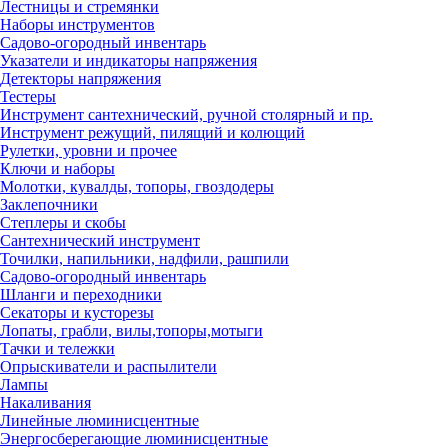
Лестницы и стремянки
Наборы инструментов
Садово-огородный инвентарь
Указатели и индикаторы напряжения
Детекторы напряжения
Тестеры
Инструмент сантехнический, ручной столярный и пр.
Инструмент режущий, пилящий и колющий
Рулетки, уровни и прочее
Ключи и наборы
Молотки, кувалды, топоры, гвоздодеры
Заклепочники
Степлеры и скобы
Сантехнический инструмент
Точилки, напильники, надфили, рашпили
Садово-огородный инвентарь
Шланги и переходники
Секаторы и кусторезы
Лопаты, грабли, вилы,топоры,мотыги
Тачки и тележки
Опрыскиватели и распылители
Лампы
Накаливания
Линейные люминисцентные
Энергосберегающие люминисцентные