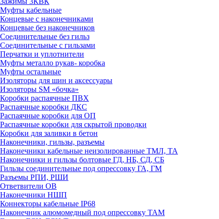
Зажимы 3КВК
Муфты кабельные
Концевые с наконечниками
Концевые без наконечников
Соединительные без гильз
Соединительные с гильзами
Перчатки и уплотнители
Муфты металло рукав- коробка
Муфты остальные
Изоляторы для шин и аксессуары
Изоляторы SM «бочка»
Коробки распаячные ПВХ
Распаячные коробки ДКС
Распаячные коробки для ОП
Распаячные коробки для скрытой проводки
Коробки для заливки в бетон
Наконечники, гильзы, разъемы
Наконечники кабельные неизолированные ТМЛ, ТА
Наконечники и гильзы болтовые ГД, НБ, СД, СБ
Гильзы соединительные под опрессовку ГА, ГМ
Разъемы РПИ, РШИ
Ответвители ОВ
Наконечники НШП
Коннекторы кабельные IP68
Наконечник алюмомедный под опрессовку ТАМ