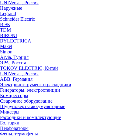
UNIVersal , Россия
Наружные
Legrand
Schneider Electric
ИЭК
TDM
BIRONI
BYLECTRICA
Makel
Simon
Arvia, Турция
ЭРА, Россия
TOKOV ELECTRIC, Китай
UNIVersal , Россия
ABB, Германия
Электроинструмент и расходники
Генераторы, электростанции
Компрессоры
Сварочное оборудование
Шуруповерты аккумуляторные
Миксеры
Расходики и комплектующие
Болгарки
Перфораторы
Фены, термофены