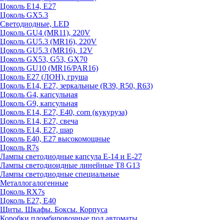
Цоколь E14, E27
Цоколь GX5.3
Светодиодные, LED
Цоколь GU4 (MR11), 220V
Цоколь GU5.3 (MR16), 220V
Цоколь GU5.3 (MR16), 12V
Цоколь GX53, G53, GX70
Цоколь GU10 (MR16/PAR16)
Цоколь Е27 (ЛОН), груша
Цоколь Е14, Е27, зеркальные (R39, R50, R63)
Цоколь G4, капсульная
Цоколь G9, капсульная
Цоколь Е14, Е27, Е40, corn (кукуруза)
Цоколь Е14, Е27, свеча
Цоколь Е14, Е27, шар
Цоколь Е40, Е27 высокомощные
Цоколь R7s
Лампы светодиодные капсула Е-14 и Е-27
Лампы светодиоидные линейные T8 G13
Лампы светодиодные специальные
Металлогалогенные
Цоколь RX7s
Цоколь Е27, E40
Щиты. Шкафы. Боксы. Корпуса
Коробки пломбировочные под автоматы