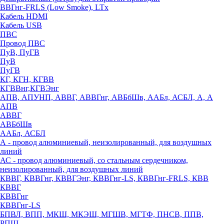
ВВГнг-FRLS (Low Smoke), LTx
Кабель HDMI
Кабель USB
ПВС
Провод ПВС
ПуВ, ПуГВ
ПуВ
ПуГВ
КГ, КГН, КГВВ
КГВВнг,КГВЭнг
АПВ, АПУНП, АВВГ, АВВГнг, АВБбШв, ААБл, АСБЛ, А, А
АПВ
АВВГ
АВБбШв
ААБл, АСБЛ
А - провод алюминиевый, неизолированный, для воздушных
линий
АС - провод алюминиевый, со стальным сердечником,
неизолированный, для воздушных линий
КВВГ, КВВГнг, КВВГЭнг, КВВГнг-LS, КВВГнг-FRLS, КВВ
КВВГ
КВВГнг
КВВГнг-LS
БПВЛ, ВПП, МКШ, МКЭШ, МГШВ, МГТФ, ПНСВ, ППВ,
РПШ,