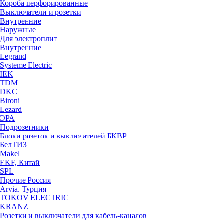
Короба перфорированные
Выключатели и розетки
Внутренние
Наружные
Для электроплит
Внутренние
Legrand
Systeme Electric
IEK
TDM
DKC
Bironi
Lezard
ЭРА
Подрозетники
Блоки розеток и выключателей БКВР
БелТИЗ
Makel
EKF, Китай
SPL
Прочие Россия
Arvia, Турция
TOKOV ELECTRIC
KRANZ
Розетки и выключатели для кабель-каналов