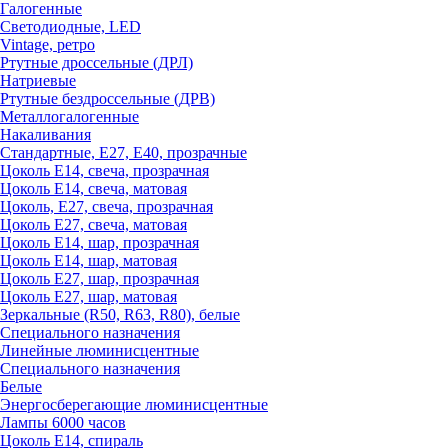
Галогенные
Светодиодные, LED
Vintage, ретро
Ртутные дроссельные (ДРЛ)
Натриевые
Ртутные бездроссельные (ДРВ)
Металлогалогенные
Накаливания
Стандартные, Е27, Е40, прозрачные
Цоколь Е14, свеча, прозрачная
Цоколь Е14, свеча, матовая
Цоколь, Е27, свеча, прозрачная
Цоколь Е27, свеча, матовая
Цоколь Е14, шар, прозрачная
Цоколь Е14, шар, матовая
Цоколь Е27, шар, прозрачная
Цоколь Е27, шар, матовая
Зеркальные (R50, R63, R80), белые
Специального назначения
Линейные люминисцентные
Специального назначения
Белые
Энергосберегающие люминисцентные
Лампы 6000 часов
Цоколь Е14, спираль