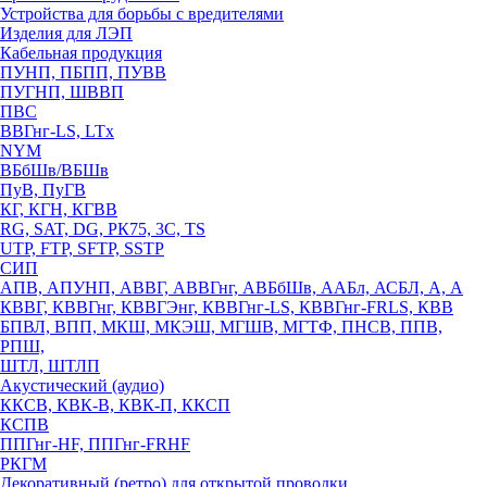
Устройства для борьбы с вредителями
Изделия для ЛЭП
Кабельная продукция
ПУНП, ПБПП, ПУВВ
ПУГНП, ШВВП
ПВС
ВВГнг-LS, LTx
NYM
ВБбШв/ВБШв
ПуВ, ПуГВ
КГ, КГН, КГВВ
RG, SAT, DG, РК75, 3С, TS
UTP, FTP, SFTP, SSTP
СИП
АПВ, АПУНП, АВВГ, АВВГнг, АВБбШв, ААБл, АСБЛ, А, А
КВВГ, КВВГнг, КВВГЭнг, КВВГнг-LS, КВВГнг-FRLS, КВВ
БПВЛ, ВПП, МКШ, МКЭШ, МГШВ, МГТФ, ПНСВ, ППВ,
РПШ,
ШТЛ, ШТЛП
Акустический (аудио)
ККСВ, КВК-В, КВК-П, ККСП
КСПВ
ППГнг-HF, ППГнг-FRHF
РКГМ
Декоративный (ретро) для открытой проводки