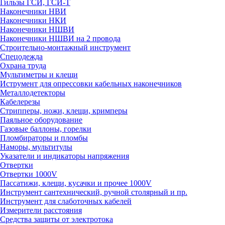
Гильзы ГСИ, ГСИ-Т
Наконечники НВИ
Наконечники НКИ
Наконечники НШВИ
Наконечники НШВИ на 2 провода
Строительно-монтажный инструмент
Спецодежда
Охрана труда
Мультиметры и клещи
Иструмент для опрессовки кабельных наконечников
Металлодетекторы
Кабелерезы
Стрипперы, ножи, клещи, кримперы
Паяльное оборудование
Газовые баллоны, горелки
Пломбираторы и пломбы
Наморы, мультитулы
Указатели и индикаторы напряжения
Отвертки
Отвертки 1000V
Пассатижи, клещи, кусачки и прочее 1000V
Инструмент сантехнический, ручной столярный и пр.
Инструмент для слаботочных кабелей
Измерители расстояния
Средства защиты от электротока