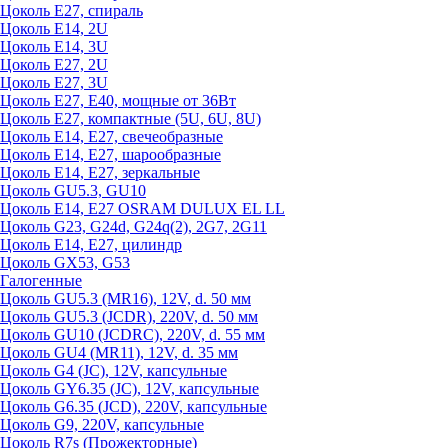
Цоколь Е27, спираль
Цоколь Е14, 2U
Цоколь Е14, 3U
Цоколь Е27, 2U
Цоколь Е27, 3U
Цоколь Е27, Е40, мощные от 36Вт
Цоколь Е27, компактные (5U, 6U, 8U)
Цоколь Е14, Е27, свечеобразные
Цоколь Е14, Е27, шарообразные
Цоколь Е14, Е27, зеркальные
Цоколь GU5.3, GU10
Цоколь Е14, Е27 OSRAM DULUX EL LL
Цоколь G23, G24d, G24q(2), 2G7, 2G11
Цоколь Е14, Е27, цилиндр
Цоколь GX53, G53
Галогенные
Цоколь GU5.3 (MR16), 12V, d. 50 мм
Цоколь GU5.3 (JCDR), 220V, d. 50 мм
Цоколь GU10 (JCDRC), 220V, d. 55 мм
Цоколь GU4 (MR11), 12V, d. 35 мм
Цоколь G4 (JC), 12V, капсульные
Цоколь GY6.35 (JC), 12V, капсульные
Цоколь G6.35 (JCD), 220V, капсульные
Цоколь G9, 220V, капсульные
Цоколь R7s (Прожекторные)