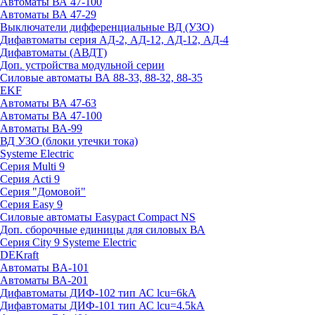
Автоматы ВА 47-100
Автоматы ВА 47-29
Выключатели дифференциальные ВД (УЗО)
Дифавтоматы серия АД-2, АД-12, АД-12, АД-4
Дифавтоматы (АВДТ)
Доп. устройства модульной серии
Силовые автоматы ВА 88-33, 88-32, 88-35
EKF
Автоматы ВА 47-63
Автоматы ВА 47-100
Автоматы ВА-99
ВД УЗО (блоки утечки тока)
Systeme Electric
Серия Multi 9
Серия Acti 9
Серия "Домовой"
Серия Easy 9
Силовые автоматы Easypact Compact NS
Доп. сборочные единицы для силовых ВА
Серия City 9 Systeme Electric
DEKraft
Автоматы BA-101
Автоматы ВА-201
Дифавтоматы ДИФ-102 тип АС lcu=6kA
Дифавтоматы ДИФ-101 тип АС lcu=4.5kA