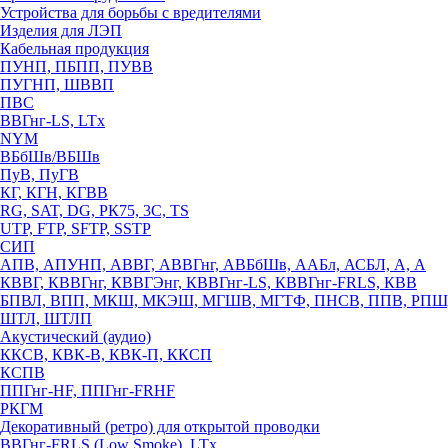
Устройства для борьбы с вредителями
Изделия для ЛЭП
Кабельная продукция
ПУНП, ПБПП, ПУВВ
ПУГНП, ШВВП
ПВС
ВВГнг-LS, LTx
NYM
ВБбШв/ВБШв
ПуВ, ПуГВ
КГ, КГН, КГВВ
RG, SAT, DG, РК75, 3С, TS
UTP, FTP, SFTP, SSTP
СИП
АПВ, АПУНП, АВВГ, АВВГнг, АВБбШв, ААБл, АСБЛ, А, А
КВВГ, КВВГнг, КВВГЭнг, КВВГнг-LS, КВВГнг-FRLS, КВВ
БПВЛ, ВПП, МКШ, МКЭШ, МГШВ, МГТФ, ПНСВ, ППВ, РПШ
ШТЛ, ШТЛП
Акустический (аудио)
ККСВ, КВК-В, КВК-П, ККСП
КСПВ
ППГнг-HF, ППГнг-FRHF
РКГМ
Декоративный (ретро) для открытой проводки
ВВГнг-FRLS (Low Smoke), LTx