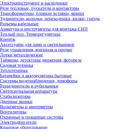
Электроинструмент и расходники
Реле тепловые, пускатели и контакторы
Трансформаторы, плавкие вставки, ящики
Удлинители, колодки, переходники, вилки, гнёзда
Разъемы кабельные
Арматура и инструменты для монтажа СИП
Теплый пол. Терморегуляторы
Крепёж
Аксессуары для ламп и светильников
Реле управления, контроля и прочие
Лотки металлические
Таймеры, детекторы движения, фотореле
Садовая техника
Теплотехника
Батарейки и аккумуляторы бытовые
Системы видеонаблюдения, домофоны
Разъединители и рубильники
Светосигнальная аппаратура
Стабилизаторы
Дверные звонки
Вольтметры и амперметры
Вентиляторы
Охранные и пожарные системы
Электродвигатели
Крановое оборудование