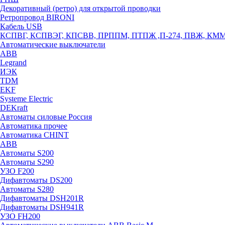
Декоративный (ретро) для открытой проводки
Ретропровод BIRONI
Кабель USB
КСПВГ, КСПВЭГ, КПСВВ, ПРППМ, ПТПЖ ,П-274, ПВЖ, КМ
Автоматические выключатели
ABB
Legrand
ИЭК
TDM
EKF
Systeme Electric
DEKraft
Автоматы силовые Россия
Автоматика прочее
Автоматика CHINT
ABB
Автоматы S200
Автоматы S290
УЗО F200
Дифавтоматы DS200
Автоматы S280
Дифавтоматы DSH201R
Дифавтоматы DSH941R
УЗО FH200