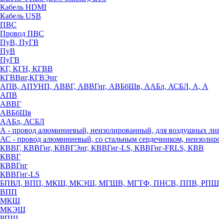
Кабель HDMI
Кабель USB
ПВС
Провод ПВС
ПуВ, ПуГВ
ПуВ
ПуГВ
КГ, КГН, КГВВ
КГВВнг,КГВЭнг
АПВ, АПУНП, АВВГ, АВВГнг, АВБбШв, ААБл, АСБЛ, А, А
АПВ
АВВГ
АВБбШв
ААБл, АСБЛ
А - провод алюминиевый, неизолированный, для воздушных ли
АС - провод алюминиевый, со стальным сердечником, неизоли
КВВГ, КВВГнг, КВВГЭнг, КВВГнг-LS, КВВГнг-FRLS, КВВ
КВВГ
КВВГнг
КВВГнг-LS
БПВЛ, ВПП, МКШ, МКЭШ, МГШВ, МГТФ, ПНСВ, ППВ, РПШ
ВПП
МКШ
МКЭШ
РПШ