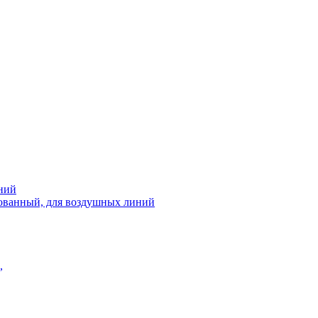
ний
рованный, для воздушных линий
,