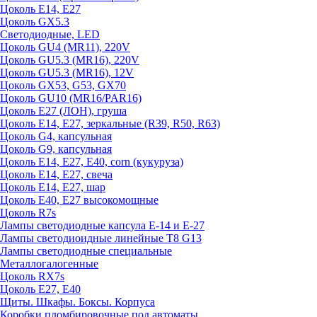
Цоколь E14, E27
Цоколь GX5.3
Светодиодные, LED
Цоколь GU4 (MR11), 220V
Цоколь GU5.3 (MR16), 220V
Цоколь GU5.3 (MR16), 12V
Цоколь GX53, G53, GX70
Цоколь GU10 (MR16/PAR16)
Цоколь Е27 (ЛОН), груша
Цоколь Е14, Е27, зеркальные (R39, R50, R63)
Цоколь G4, капсульная
Цоколь G9, капсульная
Цоколь Е14, Е27, Е40, corn (кукуруза)
Цоколь Е14, Е27, свеча
Цоколь Е14, Е27, шар
Цоколь Е40, Е27 высокомощные
Цоколь R7s
Лампы светодиодные капсула Е-14 и Е-27
Лампы светодиоидные линейные T8 G13
Лампы светодиодные специальные
Металлогалогенные
Цоколь RX7s
Цоколь Е27, E40
Щиты. Шкафы. Боксы. Корпуса
Коробки пломбировочные под автоматы