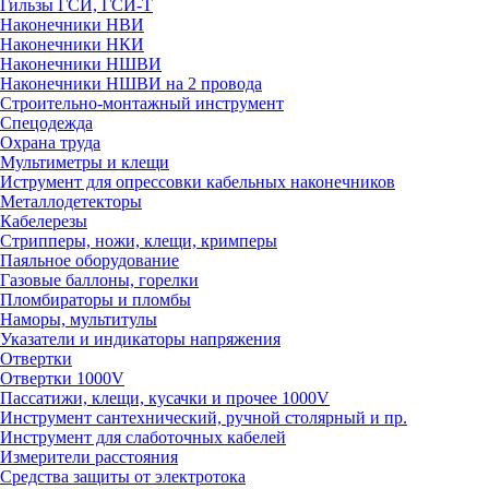
Гильзы ГСИ, ГСИ-Т
Наконечники НВИ
Наконечники НКИ
Наконечники НШВИ
Наконечники НШВИ на 2 провода
Строительно-монтажный инструмент
Спецодежда
Охрана труда
Мультиметры и клещи
Иструмент для опрессовки кабельных наконечников
Металлодетекторы
Кабелерезы
Стрипперы, ножи, клещи, кримперы
Паяльное оборудование
Газовые баллоны, горелки
Пломбираторы и пломбы
Наморы, мультитулы
Указатели и индикаторы напряжения
Отвертки
Отвертки 1000V
Пассатижи, клещи, кусачки и прочее 1000V
Инструмент сантехнический, ручной столярный и пр.
Инструмент для слаботочных кабелей
Измерители расстояния
Средства защиты от электротока