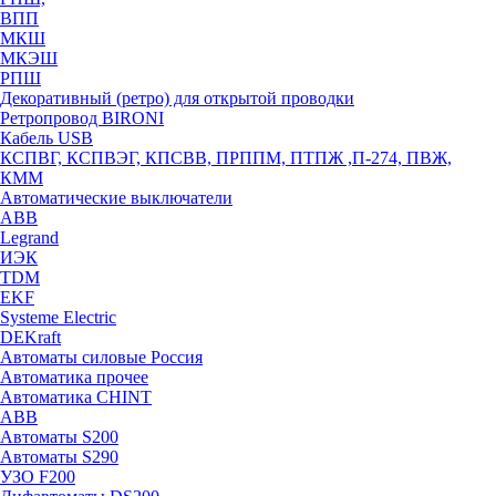
ВПП
МКШ
МКЭШ
РПШ
Декоративный (ретро) для открытой проводки
Ретропровод BIRONI
Кабель USB
КСПВГ, КСПВЭГ, КПСВВ, ПРППМ, ПТПЖ ,П-274, ПВЖ,
КММ
Автоматические выключатели
ABB
Legrand
ИЭК
TDM
EKF
Systeme Electric
DEKraft
Автоматы силовые Россия
Автоматика прочее
Автоматика CHINT
ABB
Автоматы S200
Автоматы S290
УЗО F200