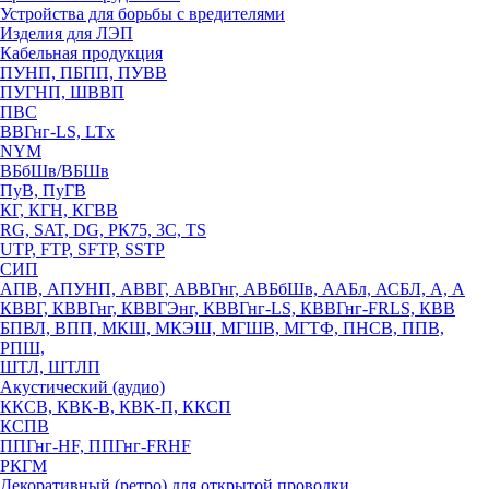
Устройства для борьбы с вредителями
Изделия для ЛЭП
Кабельная продукция
ПУНП, ПБПП, ПУВВ
ПУГНП, ШВВП
ПВС
ВВГнг-LS, LTx
NYM
ВБбШв/ВБШв
ПуВ, ПуГВ
КГ, КГН, КГВВ
RG, SAT, DG, РК75, 3С, TS
UTP, FTP, SFTP, SSTP
СИП
АПВ, АПУНП, АВВГ, АВВГнг, АВБбШв, ААБл, АСБЛ, А, А
КВВГ, КВВГнг, КВВГЭнг, КВВГнг-LS, КВВГнг-FRLS, КВВ
БПВЛ, ВПП, МКШ, МКЭШ, МГШВ, МГТФ, ПНСВ, ППВ,
РПШ,
ШТЛ, ШТЛП
Акустический (аудио)
ККСВ, КВК-В, КВК-П, ККСП
КСПВ
ППГнг-HF, ППГнг-FRHF
РКГМ
Декоративный (ретро) для открытой проводки