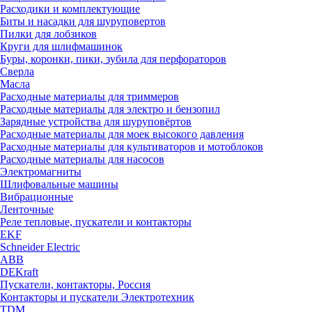
Расходики и комплектующие
Биты и насадки для шуруповертов
Пилки для лобзиков
Круги для шлифмашинок
Буры, коронки, пики, зубила для перфораторов
Сверла
Масла
Расходные материалы для триммеров
Расходные материалы для электро и бензопил
Зарядные устройства для шуруповёртов
Расходные материалы для моек высокого давления
Расходные материалы для культиваторов и мотоблоков
Расходные материалы для насосов
Электромагниты
Шлифовальные машины
Вибрационные
Ленточные
Реле тепловые, пускатели и контакторы
EKF
Schneider Electric
ABB
DEKraft
Пускатели, контакторы, Россия
Контакторы и пускатели Электротехник
TDM