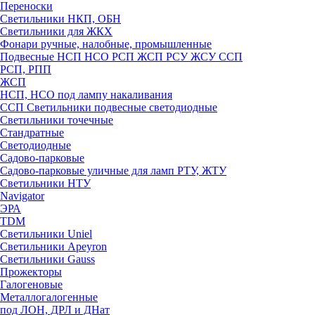
Переноски
Светильники НКП, ОБН
Светильники для ЖКХ
Фонари ручные, налобные, промышленные
Подвесные НСП НСО РСП ЖСП РСУ ЖСУ ССП
РСП, РПП
ЖСП
НСП, НСО под лампу накаливания
ССП Светильники подвесные светодиодные
Светильники точечные
Стандратные
Светодиодные
Садово-парковые
Садово-парковые уличные для ламп РТУ, ЖТУ
Светильники НТУ
Navigator
ЭРА
TDM
Светильники Uniel
Светильники Apeyron
Светильники Gauss
Прожекторы
Галогеновые
Металлогалогенные
под ЛОН, ДРЛ и ДНат