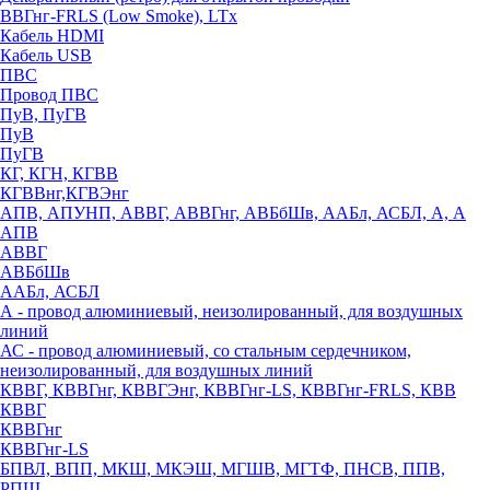
ВВГнг-FRLS (Low Smoke), LTx
Кабель HDMI
Кабель USB
ПВС
Провод ПВС
ПуВ, ПуГВ
ПуВ
ПуГВ
КГ, КГН, КГВВ
КГВВнг,КГВЭнг
АПВ, АПУНП, АВВГ, АВВГнг, АВБбШв, ААБл, АСБЛ, А, А
АПВ
АВВГ
АВБбШв
ААБл, АСБЛ
А - провод алюминиевый, неизолированный, для воздушных
линий
АС - провод алюминиевый, со стальным сердечником,
неизолированный, для воздушных линий
КВВГ, КВВГнг, КВВГЭнг, КВВГнг-LS, КВВГнг-FRLS, КВВ
КВВГ
КВВГнг
КВВГнг-LS
БПВЛ, ВПП, МКШ, МКЭШ, МГШВ, МГТФ, ПНСВ, ППВ,
РПШ,