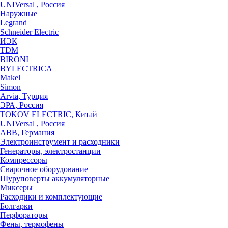
UNIVersal , Россия
Наружные
Legrand
Schneider Electric
ИЭК
TDM
BIRONI
BYLECTRICA
Makel
Simon
Arvia, Турция
ЭРА, Россия
TOKOV ELECTRIC, Китай
UNIVersal , Россия
ABB, Германия
Электроинструмент и расходники
Генераторы, электростанции
Компрессоры
Сварочное оборудование
Шуруповерты аккумуляторные
Миксеры
Расходики и комплектующие
Болгарки
Перфораторы
Фены, термофены