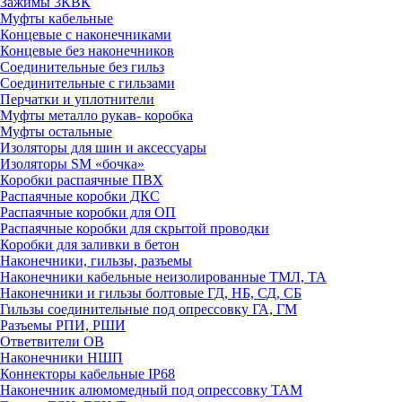
Зажимы 3КВК
Муфты кабельные
Концевые с наконечниками
Концевые без наконечников
Соединительные без гильз
Соединительные с гильзами
Перчатки и уплотнители
Муфты металло рукав- коробка
Муфты остальные
Изоляторы для шин и аксессуары
Изоляторы SM «бочка»
Коробки распаячные ПВХ
Распаячные коробки ДКС
Распаячные коробки для ОП
Распаячные коробки для скрытой проводки
Коробки для заливки в бетон
Наконечники, гильзы, разъемы
Наконечники кабельные неизолированные ТМЛ, ТА
Наконечники и гильзы болтовые ГД, НБ, СД, СБ
Гильзы соединительные под опрессовку ГА, ГМ
Разъемы РПИ, РШИ
Ответвители ОВ
Наконечники НШП
Коннекторы кабельные IP68
Наконечник алюмомедный под опрессовку ТАМ