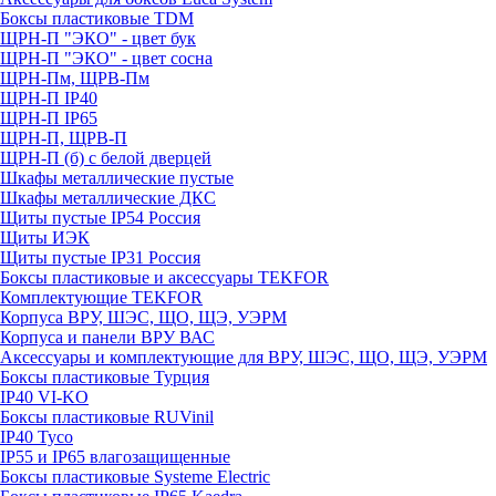
Боксы пластиковые TDM
ЩРН-П "ЭКО" - цвет бук
ЩРН-П "ЭКО" - цвет сосна
ЩРН-Пм, ЩРВ-Пм
ЩРН-П IP40
ЩРН-П IP65
ЩРН-П, ЩРВ-П
ЩРН-П (б) с белой дверцей
Шкафы металлические пустые
Шкафы металлические ДКС
Щиты пустые IP54 Россия
Щиты ИЭК
Щиты пустые IP31 Россия
Боксы пластиковые и аксессуары TEKFOR
Комплектующие TEKFOR
Корпуса ВРУ, ШЭС, ЩО, ЩЭ, УЭРМ
Корпуса и панели ВРУ ВАС
Аксессуары и комплектующие для ВРУ, ШЭС, ЩО, ЩЭ, УЭРМ
Боксы пластиковые Турция
IP40 VI-KO
Боксы пластиковые RUVinil
IP40 Тусо
IP55 и IP65 влагозащищенные
Боксы пластиковые Systeme Electric