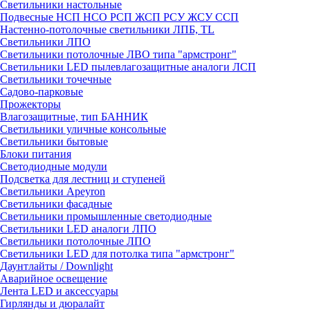
Светильники настольные
Подвесные НСП НСО РСП ЖСП РСУ ЖСУ ССП
Настенно-потолочные светильники ЛПБ, TL
Светильники ЛПО
Светильники потолочные ЛВО типа "армстронг"
Светильники LED пылевлагозащитные аналоги ЛСП
Светильники точечные
Садово-парковые
Прожекторы
Влагозащитные, тип БАННИК
Светильники уличные консольные
Светильники бытовые
Блоки питания
Светодиодные модули
Подсветка для лестниц и ступеней
Светильники Apeyron
Светильники фасадные
Светильники промышленные светодиодные
Светильники LED аналоги ЛПО
Светильники потолочные ЛПО
Светильники LED для потолка типа "армстронг"
Даунтлайты / Downlight
Аварийное освещение
Лента LED и аксессуары
Гирлянды и дюралайт