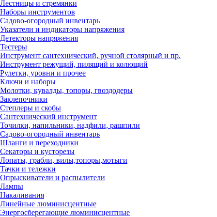
Лестницы и стремянки
Наборы инструментов
Садово-огородный инвентарь
Указатели и индикаторы напряжения
Детекторы напряжения
Тестеры
Инструмент сантехнический, ручной столярный и пр.
Инструмент режущий, пилящий и колющий
Рулетки, уровни и прочее
Ключи и наборы
Молотки, кувалды, топоры, гвоздодеры
Заклепочники
Степлеры и скобы
Сантехнический инструмент
Точилки, напильники, надфили, рашпили
Садово-огородный инвентарь
Шланги и переходники
Секаторы и кусторезы
Лопаты, грабли, вилы,топоры,мотыги
Тачки и тележки
Опрыскиватели и распылители
Лампы
Накаливания
Линейные люминисцентные
Энергосберегающие люминисцентные