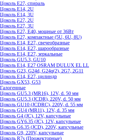
Цоколь Е27, спираль
Цоколь Е14, 2U
Цоколь Е14, 3U
Цоколь Е27, 2U
Цоколь Е27, 3U
Цоколь Е27, Е40, мощные от 36Вт
Цоколь Е27, компактные (5U, 6U, 8U)
Цоколь Е14, Е27, свечеобразные
Цоколь Е14, Е27, шарообразные
Цоколь Е14, Е27, зеркальные
Цоколь GU5.3, GU10
Цоколь Е14, Е27 OSRAM DULUX EL LL
Цоколь G23, G24d, G24q(2), 2G7, 2G11
Цоколь Е14, Е27, цилиндр
Цоколь GX53, G53
Галогенные
Цоколь GU5.3 (MR16), 12V, d. 50 мм
Цоколь GU5.3 (JCDR), 220V, d. 50 мм
Цоколь GU10 (JCDRC), 220V, d. 55 мм
Цоколь GU4 (MR11), 12V, d. 35 мм
Цоколь G4 (JC), 12V, капсульные
Цоколь GY6.35 (JC), 12V, капсульные
Цоколь G6.35 (JCD), 220V, капсульные
Цоколь G9, 220V, капсульные
Цоколь R7s (Прожекторные)