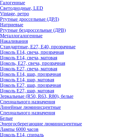
Галогенные
Светодиодные, LED
Vintage, ретро
Ртутные дроссельные (ДРЛ)
Натриевые
Ртутные бездроссельные (ДРВ)
Металлогалогенные
Накаливания
Стандартные, Е27, Е40, прозрачные
Цоколь Е14, свеча, прозрачная
Цоколь Е14, свеча, матовая
Цоколь, Е27, свеча, прозрачная
Цоколь Е27, свеча, матовая
Цоколь Е14, шар, прозрачная
Цоколь Е14, шар, матовая
Цоколь Е27, шар, прозрачная
Цоколь Е27, шар, матовая
Зеркальные (R50, R63, R80), белые
Специального назначения
Линейные люминисцентные
Специального назначения
Белые
Энергосберегающие люминисцентные
Лампы 6000 часов
Цоколь Е14, спираль