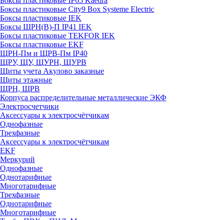
Боксы пластиковые IP65 Kaedra
Боксы пластиковые City9 Box Systeme Electric
Боксы пластиковые IEK
Боксы ЩРН(В)-П IP41 IEK
Боксы пластиковые TEKFOR IEK
Боксы пластиковые EKF
ЩРН-Пм и ЩРВ-Пм IP40
ЩРУ, ЩУ, ЩУРН, ЩУРВ
Щиты учета Акулово заказные
Щиты этажные
ЩРН, ЩРВ
Корпуса распределительные металлические ЭКФ
Электросчетчики
Аксессуары к электросчётчикам
Однофазные
Трехфазные
Аксессуары к электросчётчикам
EKF
Меркурий
Однофазные
Однотарифные
Многотарифные
Трехфазные
Однотарифные
Многотарифные