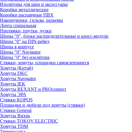
Изоляторы для шин и аксессуары
Коробки металлические
Коробки распаячные ПВХ
Наконечники, гильзы, разъемы
Лента спиральная
Протяжки, прутки, чулки
Шины "0", блоки распределительные и кросс-модули
Шины "0" на DIN-рейку
Шины в корпусе
Шины "0" Navigator
Шины "0" без изолятора
Стяжки, хомуты, площадки самоклеющиеся
Хомуты (Китай)
Хомуты DKC
Хомуты Navigator
Хомуты IEK
Хомуты REXANT и PROconnect
Хомуты ЭРА
Стяжки KOPOS
Площадки и дюбели под хомуты (стяжки)
Стяжки General
Хомуты Вихрь
Стяжки TOKOV ELECTRIC
Хомуты TDM
Термоусадка