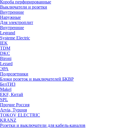
Короба перфорированные
Выключатели и розетки
Внутренние
Наружные
Для электроплит
Внутренние
Legrand
Systeme Electric
IEK
TDM
DKC
Bironi
Lezard
ЭРА
Подрозетники
Блоки розеток и выключателей БКВР
БелТИЗ
Makel
EKF, Китай
SPL
Прочие Россия
Arvia, Турция
TOKOV ELECTRIC
KRANZ
Розетки и выключатели для кабель-каналов