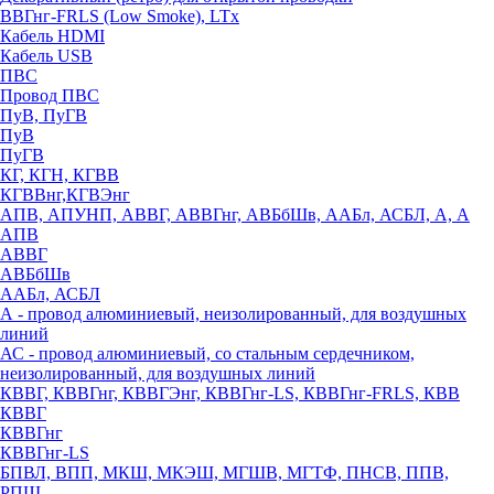
ВВГнг-FRLS (Low Smoke), LTx
Кабель HDMI
Кабель USB
ПВС
Провод ПВС
ПуВ, ПуГВ
ПуВ
ПуГВ
КГ, КГН, КГВВ
КГВВнг,КГВЭнг
АПВ, АПУНП, АВВГ, АВВГнг, АВБбШв, ААБл, АСБЛ, А, А
АПВ
АВВГ
АВБбШв
ААБл, АСБЛ
А - провод алюминиевый, неизолированный, для воздушных
линий
АС - провод алюминиевый, со стальным сердечником,
неизолированный, для воздушных линий
КВВГ, КВВГнг, КВВГЭнг, КВВГнг-LS, КВВГнг-FRLS, КВВ
КВВГ
КВВГнг
КВВГнг-LS
БПВЛ, ВПП, МКШ, МКЭШ, МГШВ, МГТФ, ПНСВ, ППВ,
РПШ,