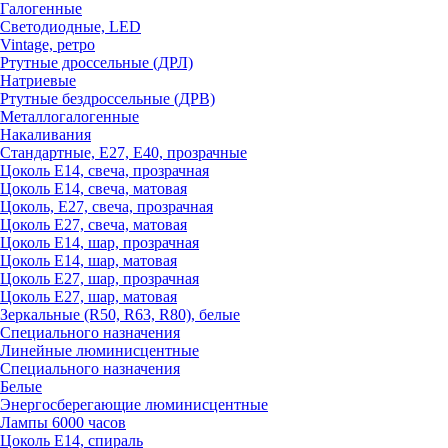
Галогенные
Светодиодные, LED
Vintage, ретро
Ртутные дроссельные (ДРЛ)
Натриевые
Ртутные бездроссельные (ДРВ)
Металлогалогенные
Накаливания
Стандартные, Е27, Е40, прозрачные
Цоколь Е14, свеча, прозрачная
Цоколь Е14, свеча, матовая
Цоколь, Е27, свеча, прозрачная
Цоколь Е27, свеча, матовая
Цоколь Е14, шар, прозрачная
Цоколь Е14, шар, матовая
Цоколь Е27, шар, прозрачная
Цоколь Е27, шар, матовая
Зеркальные (R50, R63, R80), белые
Специального назначения
Линейные люминисцентные
Специального назначения
Белые
Энергосберегающие люминисцентные
Лампы 6000 часов
Цоколь Е14, спираль