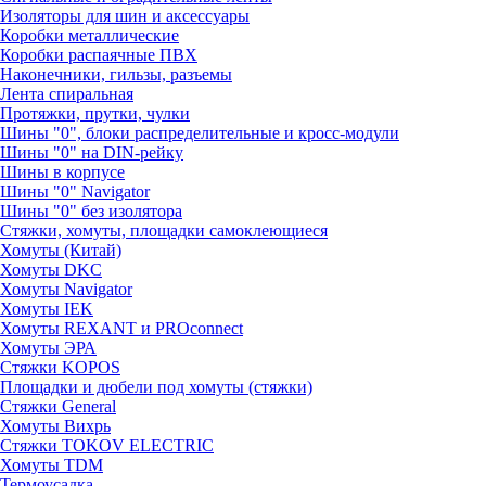
Изоляторы для шин и аксессуары
Коробки металлические
Коробки распаячные ПВХ
Наконечники, гильзы, разъемы
Лента спиральная
Протяжки, прутки, чулки
Шины "0", блоки распределительные и кросс-модули
Шины "0" на DIN-рейку
Шины в корпусе
Шины "0" Navigator
Шины "0" без изолятора
Стяжки, хомуты, площадки самоклеющиеся
Хомуты (Китай)
Хомуты DKC
Хомуты Navigator
Хомуты IEK
Хомуты REXANT и PROconnect
Хомуты ЭРА
Стяжки KOPOS
Площадки и дюбели под хомуты (стяжки)
Стяжки General
Хомуты Вихрь
Стяжки TOKOV ELECTRIC
Хомуты TDM
Термоусадка