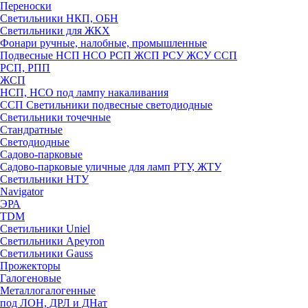
Переноски
Светильники НКП, ОБН
Светильники для ЖКХ
Фонари ручные, налобные, промышленные
Подвесные НСП НСО РСП ЖСП РСУ ЖСУ ССП
РСП, РПП
ЖСП
НСП, НСО под лампу накаливания
ССП Светильники подвесные светодиодные
Светильники точечные
Стандратные
Светодиодные
Садово-парковые
Садово-парковые уличные для ламп РТУ, ЖТУ
Светильники НТУ
Navigator
ЭРА
TDM
Светильники Uniel
Светильники Apeyron
Светильники Gauss
Прожекторы
Галогеновые
Металлогалогенные
под ЛОН, ДРЛ и ДНат