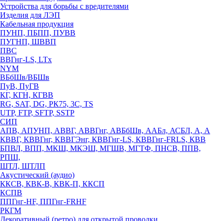
Устройства для борьбы с вредителями
Изделия для ЛЭП
Кабельная продукция
ПУНП, ПБПП, ПУВВ
ПУГНП, ШВВП
ПВС
ВВГнг-LS, LTx
NYM
ВБбШв/ВБШв
ПуВ, ПуГВ
КГ, КГН, КГВВ
RG, SAT, DG, РК75, 3С, TS
UTP, FTP, SFTP, SSTP
СИП
АПВ, АПУНП, АВВГ, АВВГнг, АВБбШв, ААБл, АСБЛ, А, А
КВВГ, КВВГнг, КВВГЭнг, КВВГнг-LS, КВВГнг-FRLS, КВВ
БПВЛ, ВПП, МКШ, МКЭШ, МГШВ, МГТФ, ПНСВ, ППВ,
РПШ,
ШТЛ, ШТЛП
Акустический (аудио)
ККСВ, КВК-В, КВК-П, ККСП
КСПВ
ППГнг-HF, ППГнг-FRHF
РКГМ
Декоративный (ретро) для открытой проводки