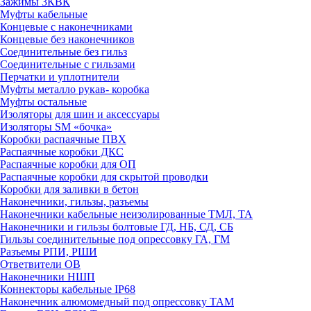
Зажимы 3КВК
Муфты кабельные
Концевые с наконечниками
Концевые без наконечников
Соединительные без гильз
Соединительные с гильзами
Перчатки и уплотнители
Муфты металло рукав- коробка
Муфты остальные
Изоляторы для шин и аксессуары
Изоляторы SM «бочка»
Коробки распаячные ПВХ
Распаячные коробки ДКС
Распаячные коробки для ОП
Распаячные коробки для скрытой проводки
Коробки для заливки в бетон
Наконечники, гильзы, разъемы
Наконечники кабельные неизолированные ТМЛ, ТА
Наконечники и гильзы болтовые ГД, НБ, СД, СБ
Гильзы соединительные под опрессовку ГА, ГМ
Разъемы РПИ, РШИ
Ответвители ОВ
Наконечники НШП
Коннекторы кабельные IP68
Наконечник алюмомедный под опрессовку ТАМ