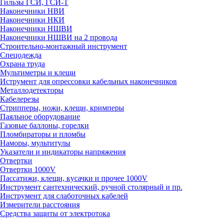
Гильзы ГСИ, ГСИ-Т
Наконечники НВИ
Наконечники НКИ
Наконечники НШВИ
Наконечники НШВИ на 2 провода
Строительно-монтажный инструмент
Спецодежда
Охрана труда
Мультиметры и клещи
Иструмент для опрессовки кабельных наконечников
Металлодетекторы
Кабелерезы
Стрипперы, ножи, клещи, кримперы
Паяльное оборудование
Газовые баллоны, горелки
Пломбираторы и пломбы
Наморы, мультитулы
Указатели и индикаторы напряжения
Отвертки
Отвертки 1000V
Пассатижи, клещи, кусачки и прочее 1000V
Инструмент сантехнический, ручной столярный и пр.
Инструмент для слаботочных кабелей
Измерители расстояния
Средства защиты от электротока