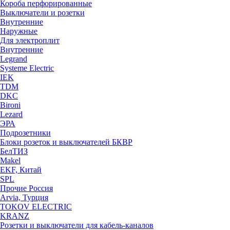
Короба перфорированные
Выключатели и розетки
Внутренние
Наружные
Для электроплит
Внутренние
Legrand
Systeme Electric
IEK
TDM
DKC
Bironi
Lezard
ЭРА
Подрозетники
Блоки розеток и выключателей БКВР
БелТИЗ
Makel
EKF, Китай
SPL
Прочие Россия
Arvia, Турция
TOKOV ELECTRIC
KRANZ
Розетки и выключатели для кабель-каналов