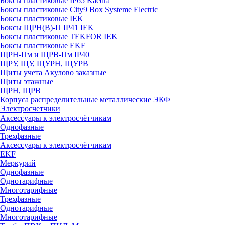
Боксы пластиковые IP65 Kaedra
Боксы пластиковые City9 Box Systeme Electric
Боксы пластиковые IEK
Боксы ЩРН(В)-П IP41 IEK
Боксы пластиковые TEKFOR IEK
Боксы пластиковые EKF
ЩРН-Пм и ЩРВ-Пм IP40
ЩРУ, ЩУ, ЩУРН, ЩУРВ
Щиты учета Акулово заказные
Щиты этажные
ЩРН, ЩРВ
Корпуса распределительные металлические ЭКФ
Электросчетчики
Аксессуары к электросчётчикам
Однофазные
Трехфазные
Аксессуары к электросчётчикам
EKF
Меркурий
Однофазные
Однотарифные
Многотарифные
Трехфазные
Однотарифные
Многотарифные