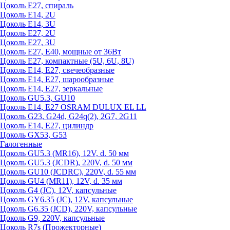
Цоколь Е27, спираль
Цоколь Е14, 2U
Цоколь Е14, 3U
Цоколь Е27, 2U
Цоколь Е27, 3U
Цоколь Е27, Е40, мощные от 36Вт
Цоколь Е27, компактные (5U, 6U, 8U)
Цоколь Е14, Е27, свечеобразные
Цоколь Е14, Е27, шарообразные
Цоколь Е14, Е27, зеркальные
Цоколь GU5.3, GU10
Цоколь Е14, Е27 OSRAM DULUX EL LL
Цоколь G23, G24d, G24q(2), 2G7, 2G11
Цоколь Е14, Е27, цилиндр
Цоколь GX53, G53
Галогенные
Цоколь GU5.3 (MR16), 12V, d. 50 мм
Цоколь GU5.3 (JCDR), 220V, d. 50 мм
Цоколь GU10 (JCDRC), 220V, d. 55 мм
Цоколь GU4 (MR11), 12V, d. 35 мм
Цоколь G4 (JC), 12V, капсульные
Цоколь GY6.35 (JC), 12V, капсульные
Цоколь G6.35 (JCD), 220V, капсульные
Цоколь G9, 220V, капсульные
Цоколь R7s (Прожекторные)