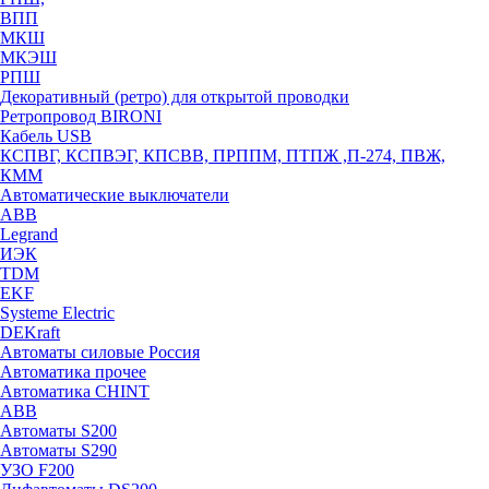
ВПП
МКШ
МКЭШ
РПШ
Декоративный (ретро) для открытой проводки
Ретропровод BIRONI
Кабель USB
КСПВГ, КСПВЭГ, КПСВВ, ПРППМ, ПТПЖ ,П-274, ПВЖ,
КММ
Автоматические выключатели
ABB
Legrand
ИЭК
TDM
EKF
Systeme Electric
DEKraft
Автоматы силовые Россия
Автоматика прочее
Автоматика CHINT
ABB
Автоматы S200
Автоматы S290
УЗО F200