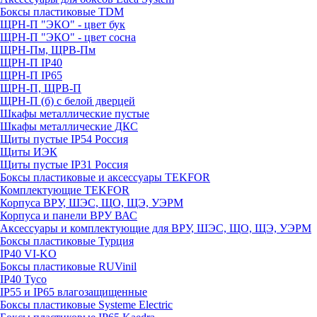
Боксы пластиковые TDM
ЩРН-П "ЭКО" - цвет бук
ЩРН-П "ЭКО" - цвет сосна
ЩРН-Пм, ЩРВ-Пм
ЩРН-П IP40
ЩРН-П IP65
ЩРН-П, ЩРВ-П
ЩРН-П (б) с белой дверцей
Шкафы металлические пустые
Шкафы металлические ДКС
Щиты пустые IP54 Россия
Щиты ИЭК
Щиты пустые IP31 Россия
Боксы пластиковые и аксессуары TEKFOR
Комплектующие TEKFOR
Корпуса ВРУ, ШЭС, ЩО, ЩЭ, УЭРМ
Корпуса и панели ВРУ ВАС
Аксессуары и комплектующие для ВРУ, ШЭС, ЩО, ЩЭ, УЭРМ
Боксы пластиковые Турция
IP40 VI-KO
Боксы пластиковые RUVinil
IP40 Тусо
IP55 и IP65 влагозащищенные
Боксы пластиковые Systeme Electric