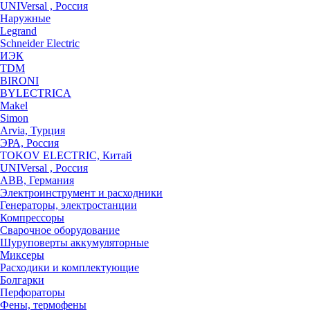
UNIVersal , Россия
Наружные
Legrand
Schneider Electric
ИЭК
TDM
BIRONI
BYLECTRICA
Makel
Simon
Arvia, Турция
ЭРА, Россия
TOKOV ELECTRIC, Китай
UNIVersal , Россия
ABB, Германия
Электроинструмент и расходники
Генераторы, электростанции
Компрессоры
Сварочное оборудование
Шуруповерты аккумуляторные
Миксеры
Расходики и комплектующие
Болгарки
Перфораторы
Фены, термофены