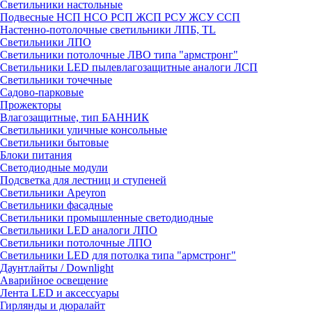
Светильники настольные
Подвесные НСП НСО РСП ЖСП РСУ ЖСУ ССП
Настенно-потолочные светильники ЛПБ, TL
Светильники ЛПО
Светильники потолочные ЛВО типа "армстронг"
Светильники LED пылевлагозащитные аналоги ЛСП
Светильники точечные
Садово-парковые
Прожекторы
Влагозащитные, тип БАННИК
Светильники уличные консольные
Светильники бытовые
Блоки питания
Светодиодные модули
Подсветка для лестниц и ступеней
Светильники Apeyron
Светильники фасадные
Светильники промышленные светодиодные
Светильники LED аналоги ЛПО
Светильники потолочные ЛПО
Светильники LED для потолка типа "армстронг"
Даунтлайты / Downlight
Аварийное освещение
Лента LED и аксессуары
Гирлянды и дюралайт