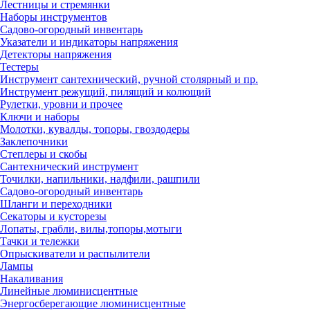
Лестницы и стремянки
Наборы инструментов
Садово-огородный инвентарь
Указатели и индикаторы напряжения
Детекторы напряжения
Тестеры
Инструмент сантехнический, ручной столярный и пр.
Инструмент режущий, пилящий и колющий
Рулетки, уровни и прочее
Ключи и наборы
Молотки, кувалды, топоры, гвоздодеры
Заклепочники
Степлеры и скобы
Сантехнический инструмент
Точилки, напильники, надфили, рашпили
Садово-огородный инвентарь
Шланги и переходники
Секаторы и кусторезы
Лопаты, грабли, вилы,топоры,мотыги
Тачки и тележки
Опрыскиватели и распылители
Лампы
Накаливания
Линейные люминисцентные
Энергосберегающие люминисцентные