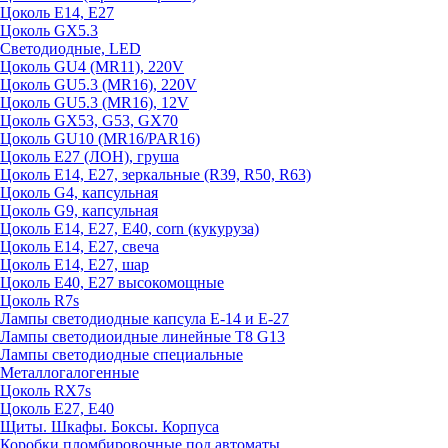
Цоколь E14, E27
Цоколь GX5.3
Светодиодные, LED
Цоколь GU4 (MR11), 220V
Цоколь GU5.3 (MR16), 220V
Цоколь GU5.3 (MR16), 12V
Цоколь GX53, G53, GX70
Цоколь GU10 (MR16/PAR16)
Цоколь Е27 (ЛОН), груша
Цоколь Е14, Е27, зеркальные (R39, R50, R63)
Цоколь G4, капсульная
Цоколь G9, капсульная
Цоколь Е14, Е27, Е40, corn (кукуруза)
Цоколь Е14, Е27, свеча
Цоколь Е14, Е27, шар
Цоколь Е40, Е27 высокомощные
Цоколь R7s
Лампы светодиодные капсула Е-14 и Е-27
Лампы светодиоидные линейные T8 G13
Лампы светодиодные специальные
Металлогалогенные
Цоколь RX7s
Цоколь Е27, E40
Щиты. Шкафы. Боксы. Корпуса
Коробки пломбировочные под автоматы