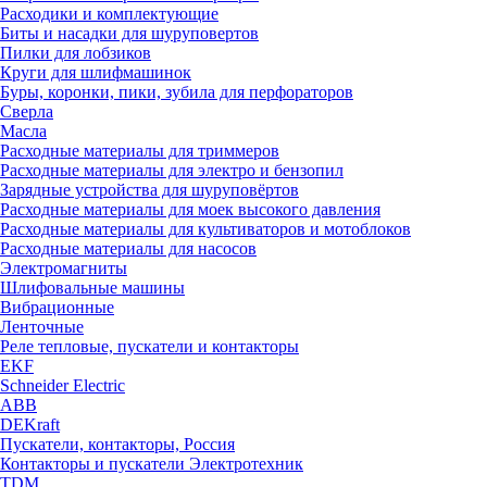
Расходики и комплектующие
Биты и насадки для шуруповертов
Пилки для лобзиков
Круги для шлифмашинок
Буры, коронки, пики, зубила для перфораторов
Сверла
Масла
Расходные материалы для триммеров
Расходные материалы для электро и бензопил
Зарядные устройства для шуруповёртов
Расходные материалы для моек высокого давления
Расходные материалы для культиваторов и мотоблоков
Расходные материалы для насосов
Электромагниты
Шлифовальные машины
Вибрационные
Ленточные
Реле тепловые, пускатели и контакторы
EKF
Schneider Electric
ABB
DEKraft
Пускатели, контакторы, Россия
Контакторы и пускатели Электротехник
TDM