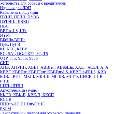
Устройства для борьбы с вредителями
Изделия для ЛЭП
Кабельная продукция
ПУНП, ПБПП, ПУВВ
ПУГНП, ШВВП
ПВС
ВВГнг-LS, LTx
NYM
ВБбШв/ВБШв
ПуВ, ПуГВ
КГ, КГН, КГВВ
RG, SAT, DG, РК75, 3С, TS
UTP, FTP, SFTP, SSTP
СИП
АПВ, АПУНП, АВВГ, АВВГнг, АВБбШв, ААБл, АСБЛ, А, А
КВВГ, КВВГнг, КВВГЭнг, КВВГнг-LS, КВВГнг-FRLS, КВВ
БПВЛ, ВПП, МКШ, МКЭШ, МГШВ, МГТФ, ПНСВ, ППВ,
РПШ,
ШТЛ, ШТЛП
Акустический (аудио)
ККСВ, КВК-В, КВК-П, ККСП
КСПВ
ППГнг-HF, ППГнг-FRHF
РКГМ
Декоративный (ретро) для открытой проводки