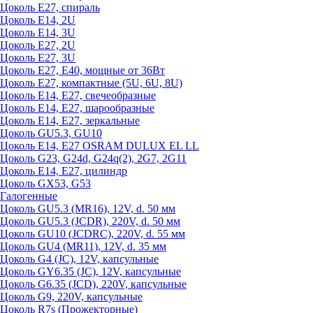
Цоколь Е27, спираль
Цоколь Е14, 2U
Цоколь Е14, 3U
Цоколь Е27, 2U
Цоколь Е27, 3U
Цоколь Е27, Е40, мощные от 36Вт
Цоколь Е27, компактные (5U, 6U, 8U)
Цоколь Е14, Е27, свечеобразные
Цоколь Е14, Е27, шарообразные
Цоколь Е14, Е27, зеркальные
Цоколь GU5.3, GU10
Цоколь Е14, Е27 OSRAM DULUX EL LL
Цоколь G23, G24d, G24q(2), 2G7, 2G11
Цоколь Е14, Е27, цилиндр
Цоколь GX53, G53
Галогенные
Цоколь GU5.3 (MR16), 12V, d. 50 мм
Цоколь GU5.3 (JCDR), 220V, d. 50 мм
Цоколь GU10 (JCDRC), 220V, d. 55 мм
Цоколь GU4 (MR11), 12V, d. 35 мм
Цоколь G4 (JC), 12V, капсульные
Цоколь GY6.35 (JC), 12V, капсульные
Цоколь G6.35 (JCD), 220V, капсульные
Цоколь G9, 220V, капсульные
Цоколь R7s (Прожекторные)