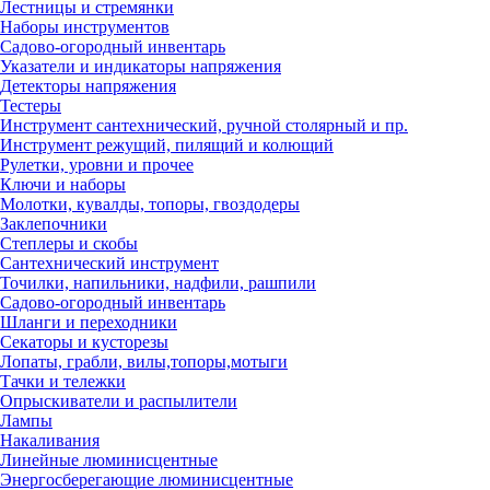
Лестницы и стремянки
Наборы инструментов
Садово-огородный инвентарь
Указатели и индикаторы напряжения
Детекторы напряжения
Тестеры
Инструмент сантехнический, ручной столярный и пр.
Инструмент режущий, пилящий и колющий
Рулетки, уровни и прочее
Ключи и наборы
Молотки, кувалды, топоры, гвоздодеры
Заклепочники
Степлеры и скобы
Сантехнический инструмент
Точилки, напильники, надфили, рашпили
Садово-огородный инвентарь
Шланги и переходники
Секаторы и кусторезы
Лопаты, грабли, вилы,топоры,мотыги
Тачки и тележки
Опрыскиватели и распылители
Лампы
Накаливания
Линейные люминисцентные
Энергосберегающие люминисцентные