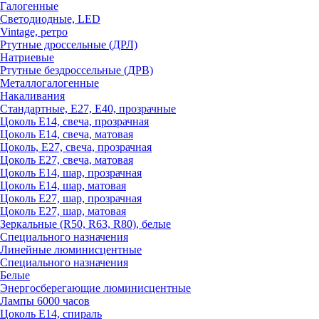
Галогенные
Светодиодные, LED
Vintage, ретро
Ртутные дроссельные (ДРЛ)
Натриевые
Ртутные бездроссельные (ДРВ)
Металлогалогенные
Накаливания
Стандартные, Е27, Е40, прозрачные
Цоколь Е14, свеча, прозрачная
Цоколь Е14, свеча, матовая
Цоколь, Е27, свеча, прозрачная
Цоколь Е27, свеча, матовая
Цоколь Е14, шар, прозрачная
Цоколь Е14, шар, матовая
Цоколь Е27, шар, прозрачная
Цоколь Е27, шар, матовая
Зеркальные (R50, R63, R80), белые
Специального назначения
Линейные люминисцентные
Специального назначения
Белые
Энергосберегающие люминисцентные
Лампы 6000 часов
Цоколь Е14, спираль