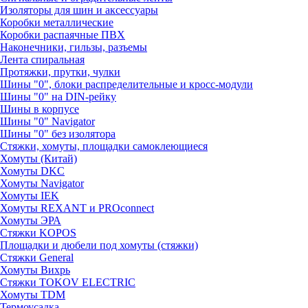
Изоляторы для шин и аксессуары
Коробки металлические
Коробки распаячные ПВХ
Наконечники, гильзы, разъемы
Лента спиральная
Протяжки, прутки, чулки
Шины "0", блоки распределительные и кросс-модули
Шины "0" на DIN-рейку
Шины в корпусе
Шины "0" Navigator
Шины "0" без изолятора
Стяжки, хомуты, площадки самоклеющиеся
Хомуты (Китай)
Хомуты DKC
Хомуты Navigator
Хомуты IEK
Хомуты REXANT и PROconnect
Хомуты ЭРА
Стяжки KOPOS
Площадки и дюбели под хомуты (стяжки)
Стяжки General
Хомуты Вихрь
Стяжки TOKOV ELECTRIC
Хомуты TDM
Термоусадка