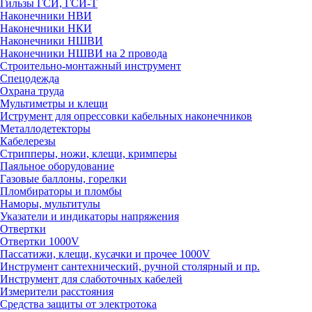
Гильзы ГСИ, ГСИ-Т
Наконечники НВИ
Наконечники НКИ
Наконечники НШВИ
Наконечники НШВИ на 2 провода
Строительно-монтажный инструмент
Спецодежда
Охрана труда
Мультиметры и клещи
Иструмент для опрессовки кабельных наконечников
Металлодетекторы
Кабелерезы
Стрипперы, ножи, клещи, кримперы
Паяльное оборудование
Газовые баллоны, горелки
Пломбираторы и пломбы
Наморы, мультитулы
Указатели и индикаторы напряжения
Отвертки
Отвертки 1000V
Пассатижи, клещи, кусачки и прочее 1000V
Инструмент сантехнический, ручной столярный и пр.
Инструмент для слаботочных кабелей
Измерители расстояния
Средства защиты от электротока