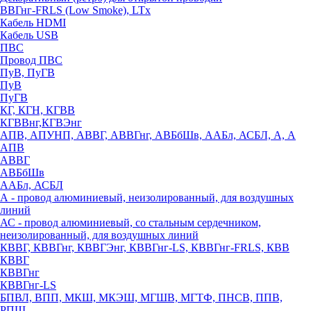
ВВГнг-FRLS (Low Smoke), LTx
Кабель HDMI
Кабель USB
ПВС
Провод ПВС
ПуВ, ПуГВ
ПуВ
ПуГВ
КГ, КГН, КГВВ
КГВВнг,КГВЭнг
АПВ, АПУНП, АВВГ, АВВГнг, АВБбШв, ААБл, АСБЛ, А, А
АПВ
АВВГ
АВБбШв
ААБл, АСБЛ
А - провод алюминиевый, неизолированный, для воздушных
линий
АС - провод алюминиевый, со стальным сердечником,
неизолированный, для воздушных линий
КВВГ, КВВГнг, КВВГЭнг, КВВГнг-LS, КВВГнг-FRLS, КВВ
КВВГ
КВВГнг
КВВГнг-LS
БПВЛ, ВПП, МКШ, МКЭШ, МГШВ, МГТФ, ПНСВ, ППВ,
РПШ,