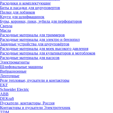
Расходики и комплектующие
Биты и насадки для шуруповертов
Пилки для лобзиков
Круги для шлифмашинок
Буры, коронки, пики, зубила для перфораторов
Сверла
Масла
Расходные материалы для триммеров
Расходные материалы для электро и бензопил
Зарядные устройства для шуруповёртов
Расходные материалы для моек высокого давления
Расходные материалы для культиваторов и мотоблоков
Расходные материалы для насосов
Электромагниты
Шлифовальные машины
Вибрационные
Ленточные
Реле тепловые, пускатели и контакторы
EKF
Schneider Electric
ABB
DEKraft
Пускатели, контакторы, Россия
Контакторы и пускатели Электротехник
TDM