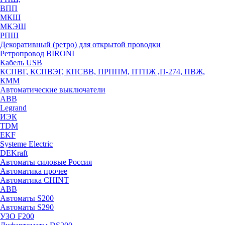
ВПП
МКШ
МКЭШ
РПШ
Декоративный (ретро) для открытой проводки
Ретропровод BIRONI
Кабель USB
КСПВГ, КСПВЭГ, КПСВВ, ПРППМ, ПТПЖ ,П-274, ПВЖ,
КММ
Автоматические выключатели
ABB
Legrand
ИЭК
TDM
EKF
Systeme Electric
DEKraft
Автоматы силовые Россия
Автоматика прочее
Автоматика CHINT
ABB
Автоматы S200
Автоматы S290
УЗО F200