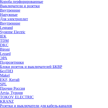
Короба перфорированные
Выключатели и розетки
Внутренние
Наружные
Для электроплит
Внутренние
Legrand
Systeme Electric
IEK
TDM
DKC
Bironi
Lezard
ЭРА
Подрозетники
Блоки розеток и выключателей БКВР
БелТИЗ
Makel
EKF, Китай
SPL
Прочие Россия
Arvia, Турция
TOKOV ELECTRIC
KRANZ
Розетки и выключатели для кабель-каналов