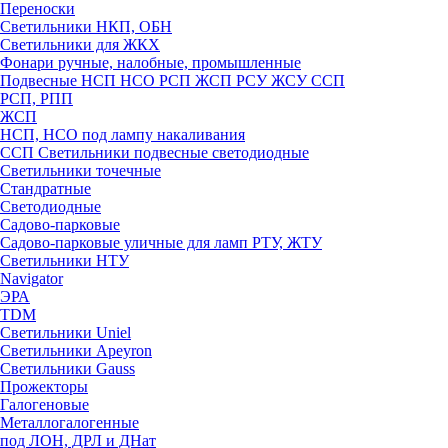
Переноски
Светильники НКП, ОБН
Светильники для ЖКХ
Фонари ручные, налобные, промышленные
Подвесные НСП НСО РСП ЖСП РСУ ЖСУ ССП
РСП, РПП
ЖСП
НСП, НСО под лампу накаливания
ССП Светильники подвесные светодиодные
Светильники точечные
Стандратные
Светодиодные
Садово-парковые
Садово-парковые уличные для ламп РТУ, ЖТУ
Светильники НТУ
Navigator
ЭРА
TDM
Светильники Uniel
Светильники Apeyron
Светильники Gauss
Прожекторы
Галогеновые
Металлогалогенные
под ЛОН, ДРЛ и ДНат