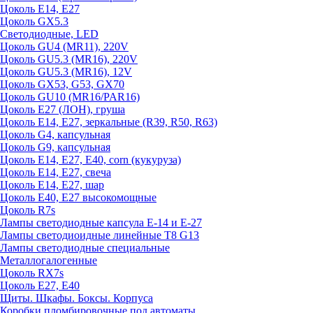
Цоколь E14, E27
Цоколь GX5.3
Светодиодные, LED
Цоколь GU4 (MR11), 220V
Цоколь GU5.3 (MR16), 220V
Цоколь GU5.3 (MR16), 12V
Цоколь GX53, G53, GX70
Цоколь GU10 (MR16/PAR16)
Цоколь Е27 (ЛОН), груша
Цоколь Е14, Е27, зеркальные (R39, R50, R63)
Цоколь G4, капсульная
Цоколь G9, капсульная
Цоколь Е14, Е27, Е40, corn (кукуруза)
Цоколь Е14, Е27, свеча
Цоколь Е14, Е27, шар
Цоколь Е40, Е27 высокомощные
Цоколь R7s
Лампы светодиодные капсула Е-14 и Е-27
Лампы светодиоидные линейные T8 G13
Лампы светодиодные специальные
Металлогалогенные
Цоколь RX7s
Цоколь Е27, E40
Щиты. Шкафы. Боксы. Корпуса
Коробки пломбировочные под автоматы