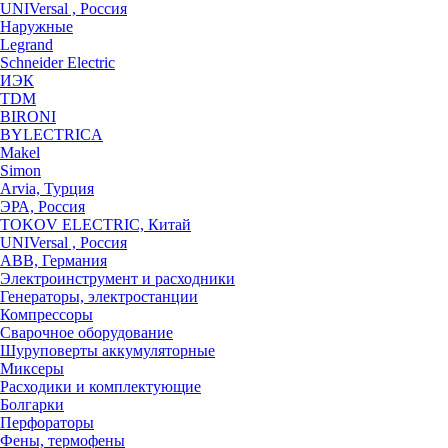
UNIVersal , Россия
Наружные
Legrand
Schneider Electric
ИЭК
TDM
BIRONI
BYLECTRICA
Makel
Simon
Arvia, Турция
ЭРА, Россия
TOKOV ELECTRIC, Китай
UNIVersal , Россия
ABB, Германия
Электроинструмент и расходники
Генераторы, электростанции
Компрессоры
Сварочное оборудование
Шуруповерты аккумуляторные
Миксеры
Расходики и комплектующие
Болгарки
Перфораторы
Фены, термофены