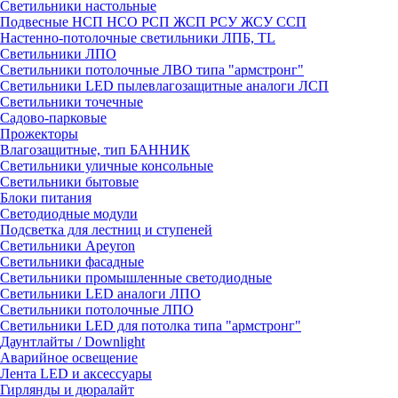
Светильники настольные
Подвесные НСП НСО РСП ЖСП РСУ ЖСУ ССП
Настенно-потолочные светильники ЛПБ, TL
Светильники ЛПО
Светильники потолочные ЛВО типа "армстронг"
Светильники LED пылевлагозащитные аналоги ЛСП
Светильники точечные
Садово-парковые
Прожекторы
Влагозащитные, тип БАННИК
Светильники уличные консольные
Светильники бытовые
Блоки питания
Светодиодные модули
Подсветка для лестниц и ступеней
Светильники Apeyron
Светильники фасадные
Светильники промышленные светодиодные
Светильники LED аналоги ЛПО
Светильники потолочные ЛПО
Светильники LED для потолка типа "армстронг"
Даунтлайты / Downlight
Аварийное освещение
Лента LED и аксессуары
Гирлянды и дюралайт