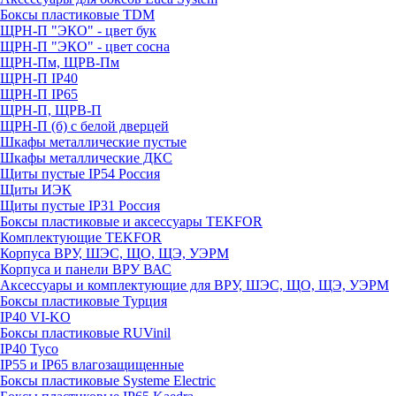
Боксы пластиковые TDM
ЩРН-П "ЭКО" - цвет бук
ЩРН-П "ЭКО" - цвет сосна
ЩРН-Пм, ЩРВ-Пм
ЩРН-П IP40
ЩРН-П IP65
ЩРН-П, ЩРВ-П
ЩРН-П (б) с белой дверцей
Шкафы металлические пустые
Шкафы металлические ДКС
Щиты пустые IP54 Россия
Щиты ИЭК
Щиты пустые IP31 Россия
Боксы пластиковые и аксессуары TEKFOR
Комплектующие TEKFOR
Корпуса ВРУ, ШЭС, ЩО, ЩЭ, УЭРМ
Корпуса и панели ВРУ ВАС
Аксессуары и комплектующие для ВРУ, ШЭС, ЩО, ЩЭ, УЭРМ
Боксы пластиковые Турция
IP40 VI-KO
Боксы пластиковые RUVinil
IP40 Тусо
IP55 и IP65 влагозащищенные
Боксы пластиковые Systeme Electric