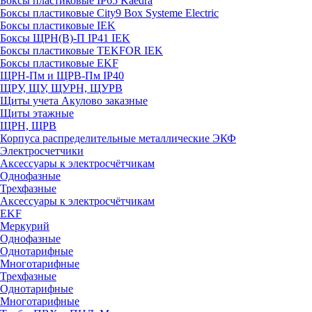
Боксы пластиковые IP65 Kaedra
Боксы пластиковые City9 Box Systeme Electric
Боксы пластиковые IEK
Боксы ЩРН(В)-П IP41 IEK
Боксы пластиковые TEKFOR IEK
Боксы пластиковые EKF
ЩРН-Пм и ЩРВ-Пм IP40
ЩРУ, ЩУ, ЩУРН, ЩУРВ
Щиты учета Акулово заказные
Щиты этажные
ЩРН, ЩРВ
Корпуса распределительные металлические ЭКФ
Электросчетчики
Аксессуары к электросчётчикам
Однофазные
Трехфазные
Аксессуары к электросчётчикам
EKF
Меркурий
Однофазные
Однотарифные
Многотарифные
Трехфазные
Однотарифные
Многотарифные