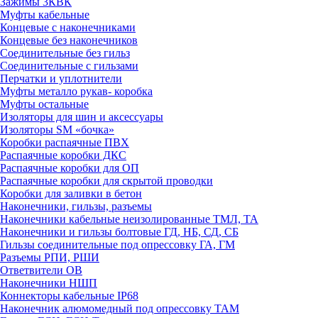
Зажимы 3КВК
Муфты кабельные
Концевые с наконечниками
Концевые без наконечников
Соединительные без гильз
Соединительные с гильзами
Перчатки и уплотнители
Муфты металло рукав- коробка
Муфты остальные
Изоляторы для шин и аксессуары
Изоляторы SM «бочка»
Коробки распаячные ПВХ
Распаячные коробки ДКС
Распаячные коробки для ОП
Распаячные коробки для скрытой проводки
Коробки для заливки в бетон
Наконечники, гильзы, разъемы
Наконечники кабельные неизолированные ТМЛ, ТА
Наконечники и гильзы болтовые ГД, НБ, СД, СБ
Гильзы соединительные под опрессовку ГА, ГМ
Разъемы РПИ, РШИ
Ответвители ОВ
Наконечники НШП
Коннекторы кабельные IP68
Наконечник алюмомедный под опрессовку ТАМ