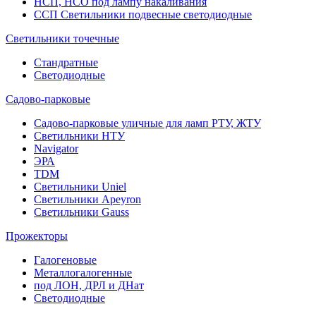
НСП, НСО под лампу накаливания
ССП Светильники подвесные светодиодные
Светильники точечные
Стандратные
Светодиодные
Садово-парковые
Садово-парковые уличные для ламп РТУ, ЖТУ
Светильники НТУ
Navigator
ЭРА
TDM
Светильники Uniel
Светильники Apeyron
Светильники Gauss
Прожекторы
Галогеновые
Металлогалогенные
под ЛОН, ДРЛ и ДНат
Светодиодные