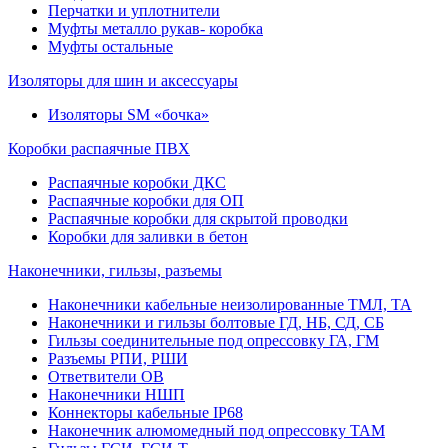
Перчатки и уплотнители
Муфты металло рукав- коробка
Муфты остальные
Изоляторы для шин и аксессуары
Изоляторы SM «бочка»
Коробки распаячные ПВХ
Распаячные коробки ДКС
Распаячные коробки для ОП
Распаячные коробки для скрытой проводки
Коробки для заливки в бетон
Наконечники, гильзы, разъемы
Наконечники кабельные неизолированные ТМЛ, ТА
Наконечники и гильзы болтовые ГД, НБ, СД, СБ
Гильзы соединительные под опрессовку ГА, ГМ
Разъемы РПИ, РШИ
Ответвители ОВ
Наконечники НШП
Коннекторы кабельные IP68
Наконечник алюмомедный под опрессовку ТАМ