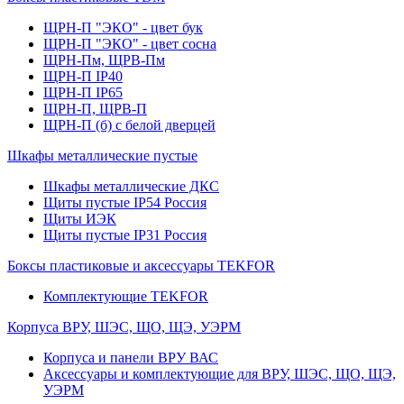
ЩРН-П "ЭКО" - цвет бук
ЩРН-П "ЭКО" - цвет сосна
ЩРН-Пм, ЩРВ-Пм
ЩРН-П IP40
ЩРН-П IP65
ЩРН-П, ЩРВ-П
ЩРН-П (б) с белой дверцей
Шкафы металлические пустые
Шкафы металлические ДКС
Щиты пустые IP54 Россия
Щиты ИЭК
Щиты пустые IP31 Россия
Боксы пластиковые и аксессуары TEKFOR
Комплектующие TEKFOR
Корпуса ВРУ, ШЭС, ЩО, ЩЭ, УЭРМ
Корпуса и панели ВРУ ВАС
Аксессуары и комплектующие для ВРУ, ШЭС, ЩО, ЩЭ,
УЭРМ