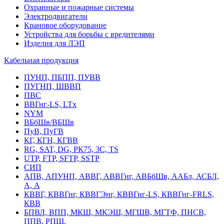
Охранные и пожарные системы
Электродвигатели
Крановое оборудование
Устройства для борьбы с вредителями
Изделия для ЛЭП
Кабельная продукция
ПУНП, ПБПП, ПУВВ
ПУГНП, ШВВП
ПВС
ВВГнг-LS, LTx
NYM
ВБбШв/ВБШв
ПуВ, ПуГВ
КГ, КГН, КГВВ
RG, SAT, DG, РК75, 3С, TS
UTP, FTP, SFTP, SSTP
СИП
АПВ, АПУНП, АВВГ, АВВГнг, АВБбШв, ААБл, АСБЛ,
А, А
КВВГ, КВВГнг, КВВГЭнг, КВВГнг-LS, КВВГнг-FRLS,
КВВ
БПВЛ, ВПП, МКШ, МКЭШ, МГШВ, МГТФ, ПНСВ,
ППВ, РПШ,