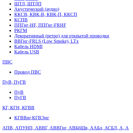
ШТЛ, ШТЛП
Акустический (аудио)
ККСВ, КВК-В, КВК-П, ККСП
КСПВ
ППГнг-HF, ППГнг-FRHF
РКГМ
Декоративный (ретро) для открытой проводки
ВВГнг-FRLS (Low Smoke), LTx
Кабель HDMI
Кабель USB
ПВС
Провод ПВС
ПуВ, ПуГВ
ПуВ
ПуГВ
КГ, КГН, КГВВ
КГВВнг,КГВЭнг
АПВ, АПУНП, АВВГ, АВВГнг, АВБбШв, ААБл, АСБЛ, А, А