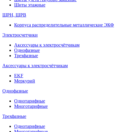
Щиты этажные
ЩРН, ЩРВ
Корпуса распределительные металлические ЭКФ
Электросчетчики
Аксессуары к электросчётчикам
Однофазные
Трехфазные
Аксессуары к электросчётчикам
EKF
Меркурий
Однофазные
Однотарифные
Многотарифные
Трехфазные
Однотарифные
Многотарифные