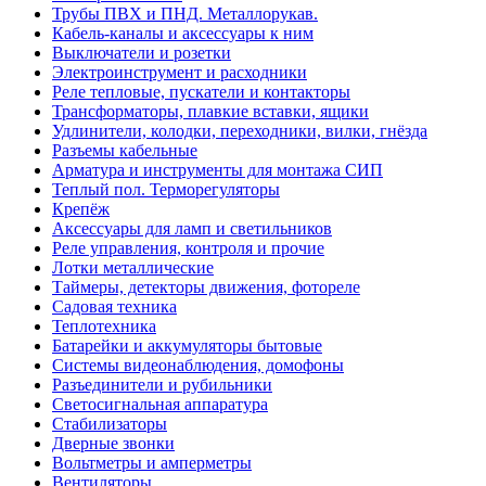
Трубы ПВХ и ПНД. Металлорукав.
Кабель-каналы и аксессуары к ним
Выключатели и розетки
Электроинструмент и расходники
Реле тепловые, пускатели и контакторы
Трансформаторы, плавкие вставки, ящики
Удлинители, колодки, переходники, вилки, гнёзда
Разъемы кабельные
Арматура и инструменты для монтажа СИП
Теплый пол. Терморегуляторы
Крепёж
Аксессуары для ламп и светильников
Реле управления, контроля и прочие
Лотки металлические
Таймеры, детекторы движения, фотореле
Садовая техника
Теплотехника
Батарейки и аккумуляторы бытовые
Системы видеонаблюдения, домофоны
Разъединители и рубильники
Светосигнальная аппаратура
Стабилизаторы
Дверные звонки
Вольтметры и амперметры
Вентиляторы