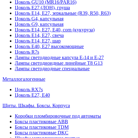
Цоколь GU10 (MR16/PAR16)
Цоколь Е27 (ЛОН), груша
Цоколь Е14, Е27, зеркальные (R39, R50, R63)
Цоколь G4, капсульная
Цоколь G9, капсульная
Цоколь Е14, Е27, Е40, corn (кукуруза)
Цоколь Е14, Е27, свеча
Цоколь Е14, Е27, шар
Цоколь Е40, Е27 высокомощные
Цоколь R7s
Лампы светодиодные капсула Е-14 и Е-27
Лампы светодиоидные линейные T8 G13
Лампы светодиодные специальные
Металлогалогенные
Цоколь RX7s
Цоколь Е27, E40
Щиты. Шкафы. Боксы. Корпуса
Коробки пломбировочные под автоматы
Боксы пластиковые ABB
Боксы пластиковые TDM
Боксы пластиковые DKC