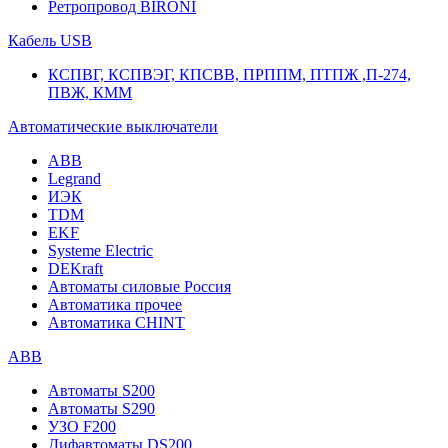
Ретропровод BIRONI
Кабель USB
КСПВГ, КСПВЭГ, КПСВВ, ПРППМ, ПТПЖ ,П-274,
ПВЖ, КММ
Автоматические выключатели
ABB
Legrand
ИЭК
TDM
EKF
Systeme Electric
DEKraft
Автоматы силовые Россия
Автоматика прочее
Автоматика CHINT
ABB
Автоматы S200
Автоматы S290
УЗО F200
Дифавтоматы DS200