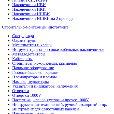
Гильзы ГСИ, ГСИ-Т
Наконечники НВИ
Наконечники НКИ
Наконечники НШВИ
Наконечники НШВИ на 2 провода
Строительно-монтажный инструмент
Спецодежда
Охрана труда
Мультиметры и клещи
Иструмент для опрессовки кабельных наконечников
Металлодетекторы
Кабелерезы
Стрипперы, ножи, клещи, кримперы
Паяльное оборудование
Газовые баллоны, горелки
Пломбираторы и пломбы
Наморы, мультитулы
Указатели и индикаторы напряжения
Отвертки
Отвертки 1000V
Пассатижи, клещи, кусачки и прочее 1000V
Инструмент сантехнический, ручной столярный и пр.
Инструмент для слаботочных кабелей
Измерители расстояния