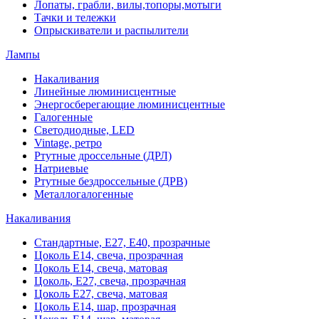
Лопаты, грабли, вилы,топоры,мотыги
Тачки и тележки
Опрыскиватели и распылители
Лампы
Накаливания
Линейные люминисцентные
Энергосберегающие люминисцентные
Галогенные
Светодиодные, LED
Vintage, ретро
Ртутные дроссельные (ДРЛ)
Натриевые
Ртутные бездроссельные (ДРВ)
Металлогалогенные
Накаливания
Стандартные, Е27, Е40, прозрачные
Цоколь Е14, свеча, прозрачная
Цоколь Е14, свеча, матовая
Цоколь, Е27, свеча, прозрачная
Цоколь Е27, свеча, матовая
Цоколь Е14, шар, прозрачная