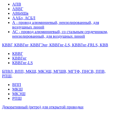
АПВ
АВВГ
АВБбШв
ААБл, АСБЛ
А - провод алюминиевый, неизолированный, для
воздушных линий
АС - провод алюминиевый, со стальным сердечником,
неизолированный, для воздушных линий
КВВГ, КВВГнг, КВВГЭнг, КВВГнг-LS, КВВГнг-FRLS, КВВ
КВВГ
КВВГнг
КВВГнг-LS
БПВЛ, ВПП, МКШ, МКЭШ, МГШВ, МГТФ, ПНСВ, ППВ,
РПШ,
ВПП
МКШ
МКЭШ
РПШ
Декоративный (ретро) для открытой проводки