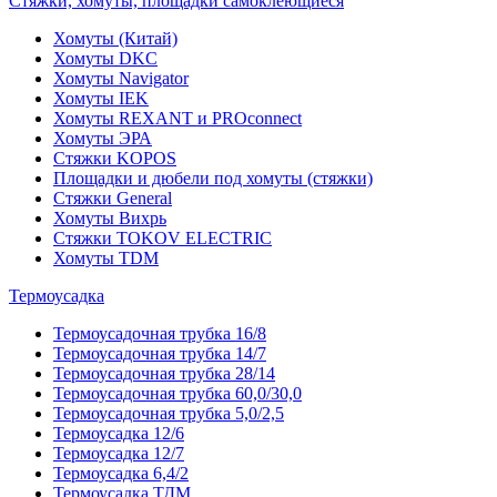
Стяжки, хомуты, площадки самоклеющиеся
Хомуты (Китай)
Хомуты DKC
Хомуты Navigator
Хомуты IEK
Хомуты REXANT и PROconnect
Хомуты ЭРА
Стяжки KOPOS
Площадки и дюбели под хомуты (стяжки)
Стяжки General
Хомуты Вихрь
Стяжки TOKOV ELECTRIC
Хомуты TDM
Термоусадка
Термоусадочная трубка 16/8
Термоусадочная трубка 14/7
Термоусадочная трубка 28/14
Термоусадочная трубка 60,0/30,0
Термоусадочная трубка 5,0/2,5
Термоусадка 12/6
Термоусадка 12/7
Термоусадка 6,4/2
Термоусадка ТДМ