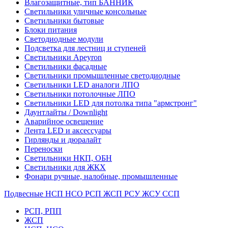
Влагозащитные, тип БАННИК
Светильники уличные консольные
Светильники бытовые
Блоки питания
Светодиодные модули
Подсветка для лестниц и ступеней
Светильники Apeyron
Светильники фасадные
Светильники промышленные светодиодные
Светильники LED аналоги ЛПО
Светильники потолочные ЛПО
Светильники LED для потолка типа "армстронг"
Даунтлайты / Downlight
Аварийное освещение
Лента LED и аксессуары
Гирлянды и дюралайт
Переноски
Светильники НКП, ОБН
Светильники для ЖКХ
Фонари ручные, налобные, промышленные
Подвесные НСП НСО РСП ЖСП РСУ ЖСУ ССП
РСП, РПП
ЖСП