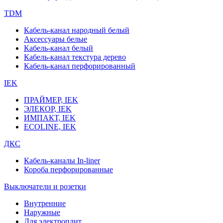
TDM
Кабель-канал народный белый
Аксессуары белые
Кабель-канал белый
Кабель-канал текстура дерево
Кабель-канал перфорированный
IEK
ПРАЙМЕР, IEK
ЭЛЕКОР, IEK
ИМПАКТ, IEK
ECOLINE, IEK
ДКС
Кабель-каналы In-liner
Короба перфорированные
Выключатели и розетки
Внутренние
Наружные
Для электроплит