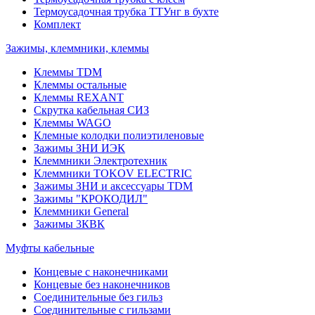
Термоусадочная трубка ТТУнг в бухте
Комплект
Зажимы, клеммники, клеммы
Клеммы TDM
Клеммы остальные
Клеммы REXANT
Скрутка кабельная СИЗ
Клеммы WAGO
Клемные колодки полиэтиленовые
Зажимы ЗНИ ИЭК
Клеммники Электротехник
Клеммники TOKOV ELECTRIC
Зажимы ЗНИ и аксессуары TDM
Зажимы "КРОКОДИЛ"
Клеммники General
Зажимы 3КВК
Муфты кабельные
Концевые с наконечниками
Концевые без наконечников
Соединительные без гильз
Соединительные с гильзами