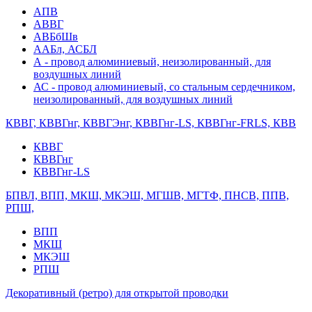
АПВ
АВВГ
АВБбШв
ААБл, АСБЛ
А - провод алюминиевый, неизолированный, для
воздушных линий
АС - провод алюминиевый, со стальным сердечником,
неизолированный, для воздушных линий
КВВГ, КВВГнг, КВВГЭнг, КВВГнг-LS, КВВГнг-FRLS, КВВ
КВВГ
КВВГнг
КВВГнг-LS
БПВЛ, ВПП, МКШ, МКЭШ, МГШВ, МГТФ, ПНСВ, ППВ,
РПШ,
ВПП
МКШ
МКЭШ
РПШ
Декоративный (ретро) для открытой проводки