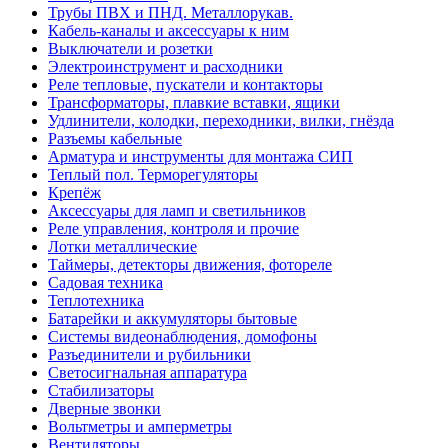
Трубы ПВХ и ПНД. Металлорукав.
Кабель-каналы и аксессуары к ним
Выключатели и розетки
Электроинструмент и расходники
Реле тепловые, пускатели и контакторы
Трансформаторы, плавкие вставки, ящики
Удлинители, колодки, переходники, вилки, гнёзда
Разъемы кабельные
Арматура и инструменты для монтажа СИП
Теплый пол. Терморегуляторы
Крепёж
Аксессуары для ламп и светильников
Реле управления, контроля и прочие
Лотки металлические
Таймеры, детекторы движения, фотореле
Садовая техника
Теплотехника
Батарейки и аккумуляторы бытовые
Системы видеонаблюдения, домофоны
Разъединители и рубильники
Светосигнальная аппаратура
Стабилизаторы
Дверные звонки
Вольтметры и амперметры
Вентиляторы