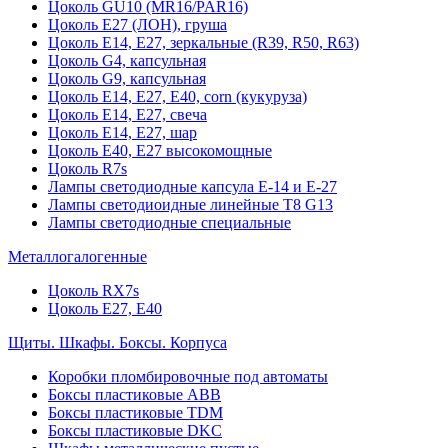
Цоколь GU10 (MR16/PAR16)
Цоколь Е27 (ЛОН), груша
Цоколь Е14, Е27, зеркальные (R39, R50, R63)
Цоколь G4, капсульная
Цоколь G9, капсульная
Цоколь Е14, Е27, Е40, corn (кукуруза)
Цоколь Е14, Е27, свеча
Цоколь Е14, Е27, шар
Цоколь Е40, Е27 высокомощные
Цоколь R7s
Лампы светодиодные капсула Е-14 и Е-27
Лампы светодиоидные линейные T8 G13
Лампы светодиодные специальные
Металлогалогенные
Цоколь RX7s
Цоколь Е27, E40
Щиты. Шкафы. Боксы. Корпуса
Коробки пломбировочные под автоматы
Боксы пластиковые ABB
Боксы пластиковые TDM
Боксы пластиковые DKC