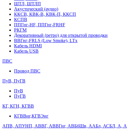
ШТЛ, ШТЛП
Акустический (аудио)
ККСВ, КВК-В, КВК-П, ККСП
КСПВ
ППГнг-HF, ППГнг-FRHF
РКГМ
Декоративный (ретро) для открытой проводки
ВВГнг-FRLS (Low Smoke), LTx
Кабель HDMI
Кабель USB
ПВС
Провод ПВС
ПуВ, ПуГВ
ПуВ
ПуГВ
КГ, КГН, КГВВ
КГВВнг,КГВЭнг
АПВ, АПУНП, АВВГ, АВВГнг, АВБбШв, ААБл, АСБЛ, А, А