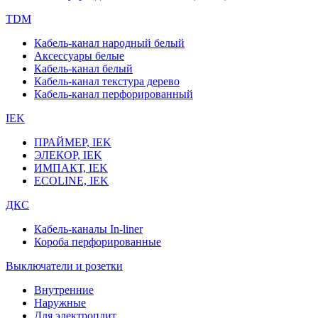
TDM
Кабель-канал народный белый
Аксессуары белые
Кабель-канал белый
Кабель-канал текстура дерево
Кабель-канал перфорированный
IEK
ПРАЙМЕР, IEK
ЭЛЕКОР, IEK
ИМПАКТ, IEK
ECOLINE, IEK
ДКС
Кабель-каналы In-liner
Короба перфорированные
Выключатели и розетки
Внутренние
Наружные
Для электроплит