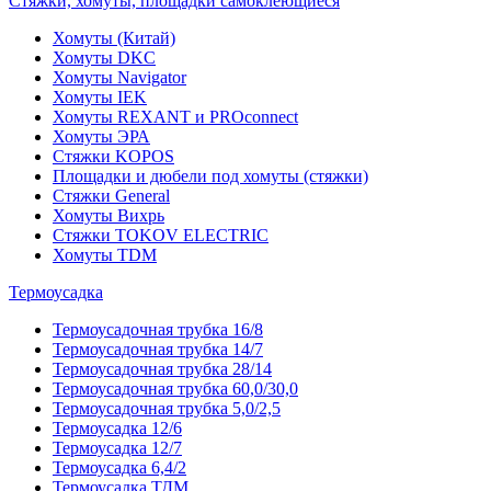
Стяжки, хомуты, площадки самоклеющиеся
Хомуты (Китай)
Хомуты DKC
Хомуты Navigator
Хомуты IEK
Хомуты REXANT и PROconnect
Хомуты ЭРА
Стяжки KOPOS
Площадки и дюбели под хомуты (стяжки)
Стяжки General
Хомуты Вихрь
Стяжки TOKOV ELECTRIC
Хомуты TDM
Термоусадка
Термоусадочная трубка 16/8
Термоусадочная трубка 14/7
Термоусадочная трубка 28/14
Термоусадочная трубка 60,0/30,0
Термоусадочная трубка 5,0/2,5
Термоусадка 12/6
Термоусадка 12/7
Термоусадка 6,4/2
Термоусадка ТДМ