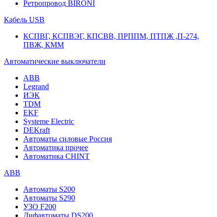
Ретропровод BIRONI
Кабель USB
КСПВГ, КСПВЭГ, КПСВВ, ПРППМ, ПТПЖ ,П-274,
ПВЖ, КММ
Автоматические выключатели
ABB
Legrand
ИЭК
TDM
EKF
Systeme Electric
DEKraft
Автоматы силовые Россия
Автоматика прочее
Автоматика CHINT
ABB
Автоматы S200
Автоматы S290
УЗО F200
Дифавтоматы DS200