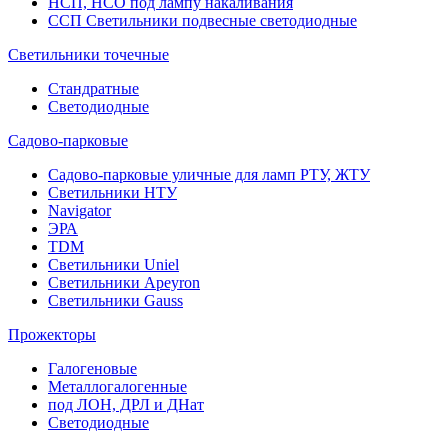
НСП, НСО под лампу накаливания
ССП Светильники подвесные светодиодные
Светильники точечные
Стандратные
Светодиодные
Садово-парковые
Садово-парковые уличные для ламп РТУ, ЖТУ
Светильники НТУ
Navigator
ЭРА
TDM
Светильники Uniel
Светильники Apeyron
Светильники Gauss
Прожекторы
Галогеновые
Металлогалогенные
под ЛОН, ДРЛ и ДНат
Светодиодные