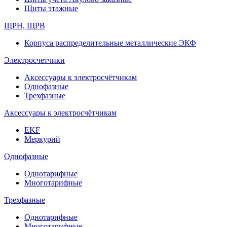
Щиты этажные
ЩРН, ЩРВ
Корпуса распределительные металлические ЭКФ
Электросчетчики
Аксессуары к электросчётчикам
Однофазные
Трехфазные
Аксессуары к электросчётчикам
EKF
Меркурий
Однофазные
Однотарифные
Многотарифные
Трехфазные
Однотарифные
Многотарифные