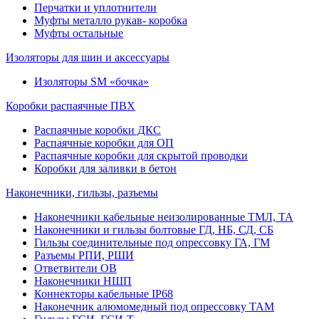
Перчатки и уплотнители
Муфты металло рукав- коробка
Муфты остальные
Изоляторы для шин и аксессуары
Изоляторы SM «бочка»
Коробки распаячные ПВХ
Распаячные коробки ДКС
Распаячные коробки для ОП
Распаячные коробки для скрытой проводки
Коробки для заливки в бетон
Наконечники, гильзы, разъемы
Наконечники кабельные неизолированные ТМЛ, ТА
Наконечники и гильзы болтовые ГД, НБ, СД, СБ
Гильзы соединительные под опрессовку ГА, ГМ
Разъемы РПИ, РШИ
Ответвители ОВ
Наконечники НШП
Коннекторы кабельные IP68
Наконечник алюмомедный под опрессовку ТАМ