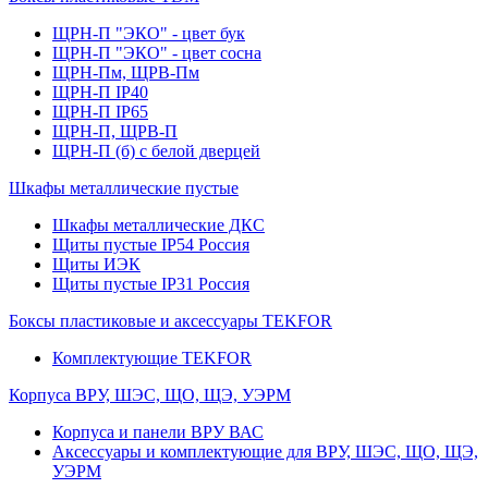
ЩРН-П "ЭКО" - цвет бук
ЩРН-П "ЭКО" - цвет сосна
ЩРН-Пм, ЩРВ-Пм
ЩРН-П IP40
ЩРН-П IP65
ЩРН-П, ЩРВ-П
ЩРН-П (б) с белой дверцей
Шкафы металлические пустые
Шкафы металлические ДКС
Щиты пустые IP54 Россия
Щиты ИЭК
Щиты пустые IP31 Россия
Боксы пластиковые и аксессуары TEKFOR
Комплектующие TEKFOR
Корпуса ВРУ, ШЭС, ЩО, ЩЭ, УЭРМ
Корпуса и панели ВРУ ВАС
Аксессуары и комплектующие для ВРУ, ШЭС, ЩО, ЩЭ,
УЭРМ