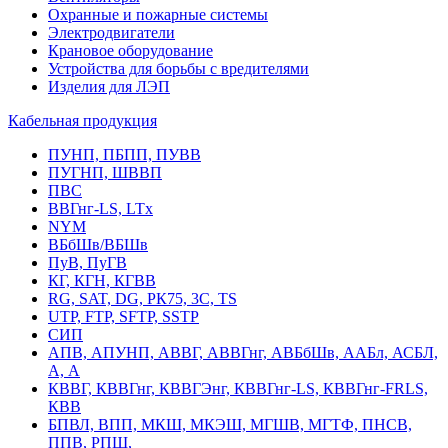
Охранные и пожарные системы
Электродвигатели
Крановое оборудование
Устройства для борьбы с вредителями
Изделия для ЛЭП
Кабельная продукция
ПУНП, ПБПП, ПУВВ
ПУГНП, ШВВП
ПВС
ВВГнг-LS, LTx
NYM
ВБбШв/ВБШв
ПуВ, ПуГВ
КГ, КГН, КГВВ
RG, SAT, DG, РК75, 3С, TS
UTP, FTP, SFTP, SSTP
СИП
АПВ, АПУНП, АВВГ, АВВГнг, АВБбШв, ААБл, АСБЛ,
А, А
КВВГ, КВВГнг, КВВГЭнг, КВВГнг-LS, КВВГнг-FRLS,
КВВ
БПВЛ, ВПП, МКШ, МКЭШ, МГШВ, МГТФ, ПНСВ,
ППВ, РПШ,