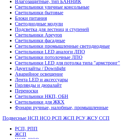
Влагозащитные, тип БАННИК
Светильники уличные консольные
Светильники бытовые
Блоки питания
Светодиодные модули
Подсветка для лестниц и ступеней
Светильники Apeyron
Светильники фасадные
Светильники промышленные светодиодные
Светильники LED аналоги ЛПО
Светильники потолочные ЛПО
Светильники LED для потолка типа "армстронг"
Даунтлайты / Downlight
Аварийное освещение
Лента LED и аксессуары
Гирлянды и дюралайт
Переноски
Светильники НКП, ОБН
Светильники для ЖКХ
Фонари ручные, налобные, промышленные
Подвесные НСП НСО РСП ЖСП РСУ ЖСУ ССП
РСП, РПП
ЖСП