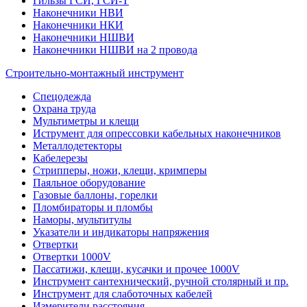
Гильзы ГСИ, ГСИ-Т
Наконечники НВИ
Наконечники НКИ
Наконечники НШВИ
Наконечники НШВИ на 2 провода
Строительно-монтажный инструмент
Спецодежда
Охрана труда
Мультиметры и клещи
Иструмент для опрессовки кабельных наконечников
Металлодетекторы
Кабелерезы
Стрипперы, ножи, клещи, кримперы
Паяльное оборудование
Газовые баллоны, горелки
Пломбираторы и пломбы
Наморы, мультитулы
Указатели и индикаторы напряжения
Отвертки
Отвертки 1000V
Пассатижи, клещи, кусачки и прочее 1000V
Инструмент сантехнический, ручной столярный и пр.
Инструмент для слаботочных кабелей
Измерители расстояния