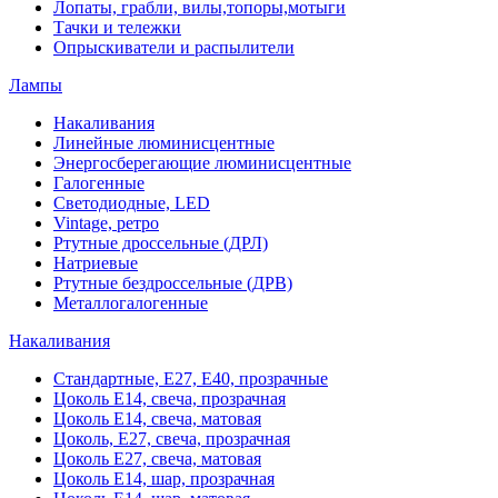
Лопаты, грабли, вилы,топоры,мотыги
Тачки и тележки
Опрыскиватели и распылители
Лампы
Накаливания
Линейные люминисцентные
Энергосберегающие люминисцентные
Галогенные
Светодиодные, LED
Vintage, ретро
Ртутные дроссельные (ДРЛ)
Натриевые
Ртутные бездроссельные (ДРВ)
Металлогалогенные
Накаливания
Стандартные, Е27, Е40, прозрачные
Цоколь Е14, свеча, прозрачная
Цоколь Е14, свеча, матовая
Цоколь, Е27, свеча, прозрачная
Цоколь Е27, свеча, матовая
Цоколь Е14, шар, прозрачная