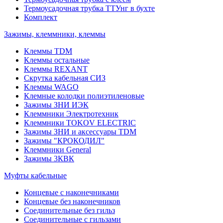
Термоусадочная трубка ТТУнг в бухте
Комплект
Зажимы, клеммники, клеммы
Клеммы TDM
Клеммы остальные
Клеммы REXANT
Скрутка кабельная СИЗ
Клеммы WAGO
Клемные колодки полиэтиленовые
Зажимы ЗНИ ИЭК
Клеммники Электротехник
Клеммники TOKOV ELECTRIC
Зажимы ЗНИ и аксессуары TDM
Зажимы "КРОКОДИЛ"
Клеммники General
Зажимы 3КВК
Муфты кабельные
Концевые с наконечниками
Концевые без наконечников
Соединительные без гильз
Соединительные с гильзами