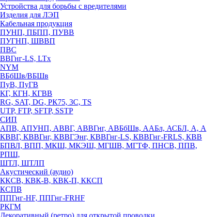
Устройства для борьбы с вредителями
Изделия для ЛЭП
Кабельная продукция
ПУНП, ПБПП, ПУВВ
ПУГНП, ШВВП
ПВС
ВВГнг-LS, LTx
NYM
ВБбШв/ВБШв
ПуВ, ПуГВ
КГ, КГН, КГВВ
RG, SAT, DG, РК75, 3С, TS
UTP, FTP, SFTP, SSTP
СИП
АПВ, АПУНП, АВВГ, АВВГнг, АВБбШв, ААБл, АСБЛ, А, А
КВВГ, КВВГнг, КВВГЭнг, КВВГнг-LS, КВВГнг-FRLS, КВВ
БПВЛ, ВПП, МКШ, МКЭШ, МГШВ, МГТФ, ПНСВ, ППВ,
РПШ,
ШТЛ, ШТЛП
Акустический (аудио)
ККСВ, КВК-В, КВК-П, ККСП
КСПВ
ППГнг-HF, ППГнг-FRHF
РКГМ
Декоративный (ретро) для открытой проводки