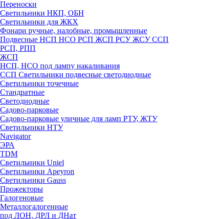
Переноски
Светильники НКП, ОБН
Светильники для ЖКХ
Фонари ручные, налобные, промышленные
Подвесные НСП НСО РСП ЖСП РСУ ЖСУ ССП
РСП, РПП
ЖСП
НСП, НСО под лампу накаливания
ССП Светильники подвесные светодиодные
Светильники точечные
Стандратные
Светодиодные
Садово-парковые
Садово-парковые уличные для ламп РТУ, ЖТУ
Светильники НТУ
Navigator
ЭРА
TDM
Светильники Uniel
Светильники Apeyron
Светильники Gauss
Прожекторы
Галогеновые
Металлогалогенные
под ЛОН, ДРЛ и ДНат