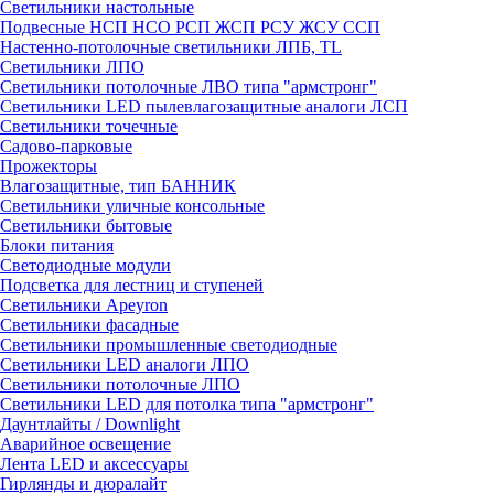
Светильники настольные
Подвесные НСП НСО РСП ЖСП РСУ ЖСУ ССП
Настенно-потолочные светильники ЛПБ, TL
Светильники ЛПО
Светильники потолочные ЛВО типа "армстронг"
Светильники LED пылевлагозащитные аналоги ЛСП
Светильники точечные
Садово-парковые
Прожекторы
Влагозащитные, тип БАННИК
Светильники уличные консольные
Светильники бытовые
Блоки питания
Светодиодные модули
Подсветка для лестниц и ступеней
Светильники Apeyron
Светильники фасадные
Светильники промышленные светодиодные
Светильники LED аналоги ЛПО
Светильники потолочные ЛПО
Светильники LED для потолка типа "армстронг"
Даунтлайты / Downlight
Аварийное освещение
Лента LED и аксессуары
Гирлянды и дюралайт