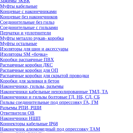
Зажимы 3КВК
Муфты кабельные
Концевые с наконечниками
Концевые без наконечников
Соединительные без гильз
Соединительные с гильзами
Перчатки и уплотнители
Муфты металло рукав- коробка
Муфты остальные
Изоляторы для шин и аксессуары
Изоляторы SM «бочка»
Коробки распаячные ПВХ
Распаячные коробки ДКС
Распаячные коробки для ОП
Распаячные коробки для скрытой проводки
Коробки для заливки в бетон
Наконечники, гильзы, разъемы
Наконечники кабельные неизолированные ТМЛ, ТА
Наконечники и гильзы болтовые ГД, НБ, СД, СБ
Гильзы соединительные под опрессовку ГА, ГМ
Разъемы РПИ, РШИ
Ответвители ОВ
Наконечники НШП
Коннекторы кабельные IP68
Наконечник алюмомедный под опрессовку ТАМ