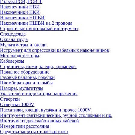
Гильзы ГСИ, ГСИ-Т
Наконечники НВИ
Наконечники НКИ
Наконечники НШВИ
Наконечники НШВИ на 2 провода
Строительно-монтажный инструмент
Спецодежда
Охрана труда
Мультиметры и клещи
Иструмент для опрессовки кабельных наконечников
Металлодетекторы
Кабелерезы
Стрипперы, ножи, клещи, кримперы
Паяльное оборудование
Газовые баллоны, горелки
Пломбираторы и пломбы
Наморы, мультитулы
Указатели и индикаторы напряжения
Отвертки
Отвертки 1000V
Пассатижи, клещи, кусачки и прочее 1000V
Инструмент сантехнический, ручной столярный и пр.
Инструмент для слаботочных кабелей
Измерители расстояния
Средства защиты от электротока