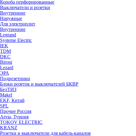
Короба перфорированные
Выключатели и розетки
Внутренние
Наружные
Для электроплит
Внутренние
Legrand
Systeme Electric
IEK
TDM
DKC
Bironi
Lezard
ЭРА
Подрозетники
Блоки розеток и выключателей БКВР
БелТИЗ
Makel
EKF, Китай
SPL
Прочие Россия
Arvia, Турция
TOKOV ELECTRIC
KRANZ
Розетки и выключатели для кабель-каналов