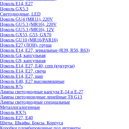
Цоколь E14, E27
Цоколь GX5.3
Светодиодные, LED
Цоколь GU4 (MR11), 220V
Цоколь GU5.3 (MR16), 220V
Цоколь GU5.3 (MR16), 12V
Цоколь GX53, G53, GX70
Цоколь GU10 (MR16/PAR16)
Цоколь Е27 (ЛОН), груша
Цоколь Е14, Е27, зеркальные (R39, R50, R63)
Цоколь G4, капсульная
Цоколь G9, капсульная
Цоколь Е14, Е27, Е40, corn (кукуруза)
Цоколь Е14, Е27, свеча
Цоколь Е14, Е27, шар
Цоколь Е40, Е27 высокомощные
Цоколь R7s
Лампы светодиодные капсула Е-14 и Е-27
Лампы светодиоидные линейные T8 G13
Лампы светодиодные специальные
Металлогалогенные
Цоколь RX7s
Цоколь Е27, E40
Щиты. Шкафы. Боксы. Корпуса
Коробки пломбировочные под автоматы