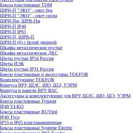
Боксы пластиковые TDM
ЩРН-П "ЭКО" - цвет бук
ЩРН-П "ЭКО" - цвет сосна
ЩРН-Пм, ЩРВ-Пм
ЩРН-П IP40
ЩРН-П IP65
ЩРН-П, ЩРВ-П
ЩРН-П (б) с белой дверцей
Шкафы металлические пустые
Шкафы металлические ДКС
Щиты пустые IP54 Россия
Щиты ИЭК
Щиты пустые IP31 Россия
Боксы пластиковые и аксессуары TEKFOR
Комплектующие TEKFOR
Корпуса ВРУ, ШЭС, ЩО, ЩЭ, УЭРМ
Корпуса и панели ВРУ ВАС
Аксессуары и комплектующие для ВРУ, ШЭС, ЩО, ЩЭ, УЭРМ
Боксы пластиковые Турция
IP40 VI-KO
Боксы пластиковые RUVinil
IP40 Тусо
IP55 и IP65 влагозащищенные
Боксы пластиковые Systeme Electric