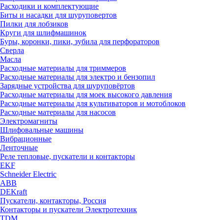
Расходики и комплектующие
Биты и насадки для шуруповертов
Пилки для лобзиков
Круги для шлифмашинок
Буры, коронки, пики, зубила для перфораторов
Сверла
Масла
Расходные материалы для триммеров
Расходные материалы для электро и бензопил
Зарядные устройства для шуруповёртов
Расходные материалы для моек высокого давления
Расходные материалы для культиваторов и мотоблоков
Расходные материалы для насосов
Электромагниты
Шлифовальные машины
Вибрационные
Ленточные
Реле тепловые, пускатели и контакторы
EKF
Schneider Electric
ABB
DEKraft
Пускатели, контакторы, Россия
Контакторы и пускатели Электротехник
TDM