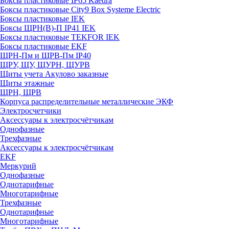
Боксы пластиковые IP65 Kaedra
Боксы пластиковые City9 Box Systeme Electric
Боксы пластиковые IEK
Боксы ЩРН(В)-П IP41 IEK
Боксы пластиковые TEKFOR IEK
Боксы пластиковые EKF
ЩРН-Пм и ЩРВ-Пм IP40
ЩРУ, ЩУ, ЩУРН, ЩУРВ
Щиты учета Акулово заказные
Щиты этажные
ЩРН, ЩРВ
Корпуса распределительные металлические ЭКФ
Электросчетчики
Аксессуары к электросчётчикам
Однофазные
Трехфазные
Аксессуары к электросчётчикам
EKF
Меркурий
Однофазные
Однотарифные
Многотарифные
Трехфазные
Однотарифные
Многотарифные