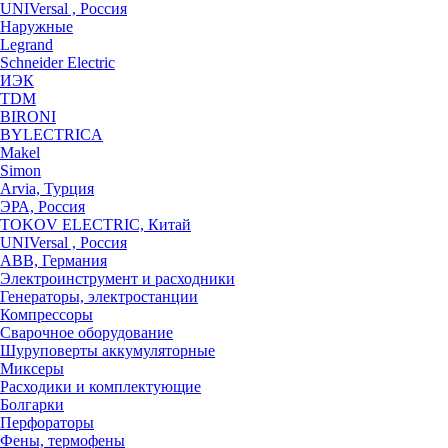
UNIVersal , Россия
Наружные
Legrand
Schneider Electric
ИЭК
TDM
BIRONI
BYLECTRICA
Makel
Simon
Arvia, Турция
ЭРА, Россия
TOKOV ELECTRIC, Китай
UNIVersal , Россия
ABB, Германия
Электроинструмент и расходники
Генераторы, электростанции
Компрессоры
Сварочное оборудование
Шуруповерты аккумуляторные
Миксеры
Расходики и комплектующие
Болгарки
Перфораторы
Фены, термофены