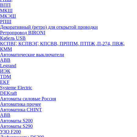
ВПП
МКШ
МКЭШ
РПШ
Декоративный (ретро) для открытой проводки
Ретропровод BIRONI
Кабель USB
КСПВГ, КСПВЭГ, КПСВВ, ПРППМ, ПТПЖ ,П-274, ПВЖ,
КММ
Автоматические выключатели
ABB
Legrand
ИЭК
TDM
EKF
Systeme Electric
DEKraft
Автоматы силовые Россия
Автоматика прочее
Автоматика CHINT
ABB
Автоматы S200
Автоматы S290
УЗО F200