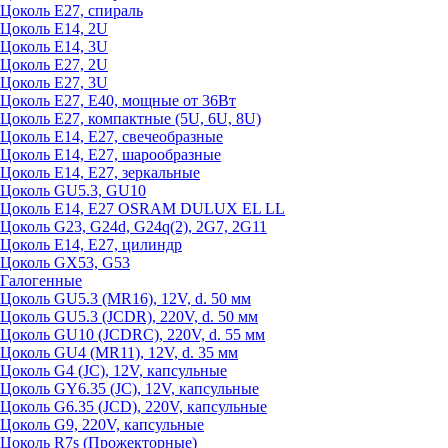
Цоколь Е27, спираль
Цоколь Е14, 2U
Цоколь Е14, 3U
Цоколь Е27, 2U
Цоколь Е27, 3U
Цоколь Е27, Е40, мощные от 36Вт
Цоколь Е27, компактные (5U, 6U, 8U)
Цоколь Е14, Е27, свечеобразные
Цоколь Е14, Е27, шарообразные
Цоколь Е14, Е27, зеркальные
Цоколь GU5.3, GU10
Цоколь Е14, Е27 OSRAM DULUX EL LL
Цоколь G23, G24d, G24q(2), 2G7, 2G11
Цоколь Е14, Е27, цилиндр
Цоколь GX53, G53
Галогенные
Цоколь GU5.3 (MR16), 12V, d. 50 мм
Цоколь GU5.3 (JCDR), 220V, d. 50 мм
Цоколь GU10 (JCDRC), 220V, d. 55 мм
Цоколь GU4 (MR11), 12V, d. 35 мм
Цоколь G4 (JC), 12V, капсульные
Цоколь GY6.35 (JC), 12V, капсульные
Цоколь G6.35 (JCD), 220V, капсульные
Цоколь G9, 220V, капсульные
Цоколь R7s (Прожекторные)