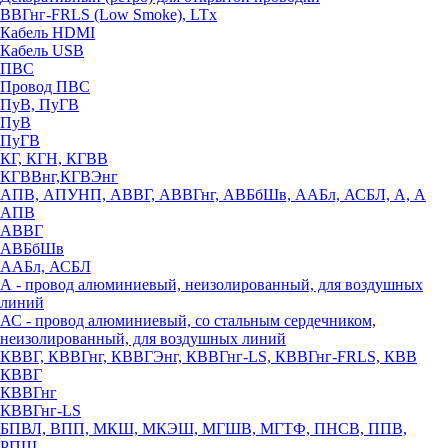
ВВГнг-FRLS (Low Smoke), LTx
Кабель HDMI
Кабель USB
ПВС
Провод ПВС
ПуВ, ПуГВ
ПуВ
ПуГВ
КГ, КГН, КГВВ
КГВВнг,КГВЭнг
АПВ, АПУНП, АВВГ, АВВГнг, АВБбШв, ААБл, АСБЛ, А, А
АПВ
АВВГ
АВБбШв
ААБл, АСБЛ
А - провод алюминиевый, неизолированный, для воздушных
линий
АС - провод алюминиевый, со стальным сердечником,
неизолированный, для воздушных линий
КВВГ, КВВГнг, КВВГЭнг, КВВГнг-LS, КВВГнг-FRLS, КВВ
КВВГ
КВВГнг
КВВГнг-LS
БПВЛ, ВПП, МКШ, МКЭШ, МГШВ, МГТФ, ПНСВ, ППВ,
РПШ,