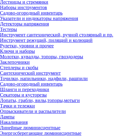
Лестницы и стремянки
Наборы инструментов
Садово-огородный инвентарь
Указатели и индикаторы напряжения
Детекторы напряжения
Тестеры
Инструмент сантехнический, ручной столярный и пр.
Инструмент режущий, пилящий и колющий
Рулетки, уровни и прочее
Ключи и наборы
Молотки, кувалды, топоры, гвоздодеры
Заклепочники
Степлеры и скобы
Сантехнический инструмент
Точилки, напильники, надфили, рашпили
Садово-огородный инвентарь
Шланги и переходники
Секаторы и кусторезы
Лопаты, грабли, вилы,топоры,мотыги
Тачки и тележки
Опрыскиватели и распылители
Лампы
Накаливания
Линейные люминисцентные
Энергосберегающие люминисцентные