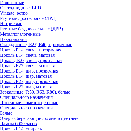
Галогенные
Светодиодные, LED
Vintage, ретро
Ртутные дроссельные (ДРЛ)
Натриевые
Ртутные бездроссельные (ДРВ)
Металлогалогенные
Накаливания
Стандартные, Е27, Е40, прозрачные
Цоколь Е14, свеча, прозрачная
Цоколь Е14, свеча, матовая
Цоколь, Е27, свеча, прозрачная
Цоколь Е27, свеча, матовая
Цоколь Е14, шар, прозрачная
Цоколь Е14, шар, матовая
Цоколь Е27, шар, прозрачная
Цоколь Е27, шар, матовая
Зеркальные (R50, R63, R80), белые
Специального назначения
Линейные люминисцентные
Специального назначения
Белые
Энергосберегающие люминисцентные
Лампы 6000 часов
Цоколь Е14, спираль