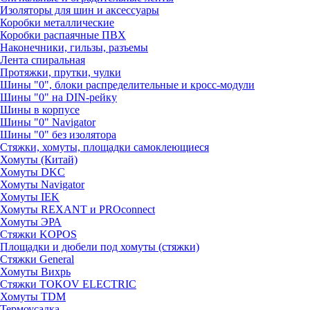
Изоляторы для шин и аксессуары
Коробки металлические
Коробки распаячные ПВХ
Наконечники, гильзы, разъемы
Лента спиральная
Протяжки, прутки, чулки
Шины "0", блоки распределительные и кросс-модули
Шины "0" на DIN-рейку
Шины в корпусе
Шины "0" Navigator
Шины "0" без изолятора
Стяжки, хомуты, площадки самоклеющиеся
Хомуты (Китай)
Хомуты DKC
Хомуты Navigator
Хомуты IEK
Хомуты REXANT и PROconnect
Хомуты ЭРА
Стяжки KOPOS
Площадки и дюбели под хомуты (стяжки)
Стяжки General
Хомуты Вихрь
Стяжки TOKOV ELECTRIC
Хомуты TDM
Термоусадка