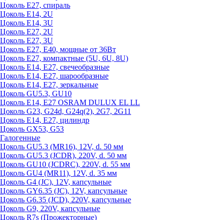
Цоколь Е27, спираль
Цоколь Е14, 2U
Цоколь Е14, 3U
Цоколь Е27, 2U
Цоколь Е27, 3U
Цоколь Е27, Е40, мощные от 36Вт
Цоколь Е27, компактные (5U, 6U, 8U)
Цоколь Е14, Е27, свечеобразные
Цоколь Е14, Е27, шарообразные
Цоколь Е14, Е27, зеркальные
Цоколь GU5.3, GU10
Цоколь Е14, Е27 OSRAM DULUX EL LL
Цоколь G23, G24d, G24q(2), 2G7, 2G11
Цоколь Е14, Е27, цилиндр
Цоколь GX53, G53
Галогенные
Цоколь GU5.3 (MR16), 12V, d. 50 мм
Цоколь GU5.3 (JCDR), 220V, d. 50 мм
Цоколь GU10 (JCDRC), 220V, d. 55 мм
Цоколь GU4 (MR11), 12V, d. 35 мм
Цоколь G4 (JC), 12V, капсульные
Цоколь GY6.35 (JC), 12V, капсульные
Цоколь G6.35 (JCD), 220V, капсульные
Цоколь G9, 220V, капсульные
Цоколь R7s (Прожекторные)