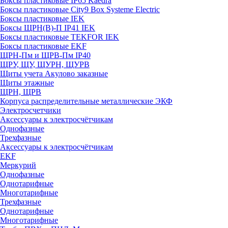
Боксы пластиковые IP65 Kaedra
Боксы пластиковые City9 Box Systeme Electric
Боксы пластиковые IEK
Боксы ЩРН(В)-П IP41 IEK
Боксы пластиковые TEKFOR IEK
Боксы пластиковые EKF
ЩРН-Пм и ЩРВ-Пм IP40
ЩРУ, ЩУ, ЩУРН, ЩУРВ
Щиты учета Акулово заказные
Щиты этажные
ЩРН, ЩРВ
Корпуса распределительные металлические ЭКФ
Электросчетчики
Аксессуары к электросчётчикам
Однофазные
Трехфазные
Аксессуары к электросчётчикам
EKF
Меркурий
Однофазные
Однотарифные
Многотарифные
Трехфазные
Однотарифные
Многотарифные