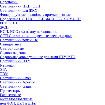
Переноски
Светильники НКП, ОБН
Светильники для ЖКХ
Фонари ручные, налобные, промышленные
Подвесные НСП НСО РСП ЖСП РСУ ЖСУ ССП
РСП, РПП
ЖСП
НСП, НСО под лампу накаливания
ССП Светильники подвесные светодиодные
Светильники точечные
Стандратные
Светодиодные
Садово-парковые
Садово-парковые уличные для ламп РТУ, ЖТУ
Светильники НТУ
Navigator
ЭРА
TDM
Светильники Uniel
Светильники Apeyron
Светильники Gauss
Прожекторы
Галогеновые
Металлогалогенные
под ЛОН, ДРЛ и ДНат