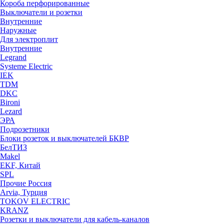
Короба перфорированные
Выключатели и розетки
Внутренние
Наружные
Для электроплит
Внутренние
Legrand
Systeme Electric
IEK
TDM
DKC
Bironi
Lezard
ЭРА
Подрозетники
Блоки розеток и выключателей БКВР
БелТИЗ
Makel
EKF, Китай
SPL
Прочие Россия
Arvia, Турция
TOKOV ELECTRIC
KRANZ
Розетки и выключатели для кабель-каналов