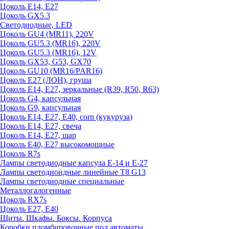
Цоколь E14, E27
Цоколь GX5.3
Светодиодные, LED
Цоколь GU4 (MR11), 220V
Цоколь GU5.3 (MR16), 220V
Цоколь GU5.3 (MR16), 12V
Цоколь GX53, G53, GX70
Цоколь GU10 (MR16/PAR16)
Цоколь Е27 (ЛОН), груша
Цоколь Е14, Е27, зеркальные (R39, R50, R63)
Цоколь G4, капсульная
Цоколь G9, капсульная
Цоколь Е14, Е27, Е40, corn (кукуруза)
Цоколь Е14, Е27, свеча
Цоколь Е14, Е27, шар
Цоколь Е40, Е27 высокомощные
Цоколь R7s
Лампы светодиодные капсула Е-14 и Е-27
Лампы светодиоидные линейные T8 G13
Лампы светодиодные специальные
Металлогалогенные
Цоколь RX7s
Цоколь Е27, E40
Щиты. Шкафы. Боксы. Корпуса
Коробки пломбировочные под автоматы