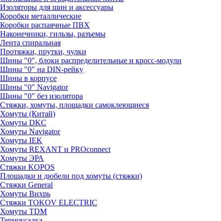
Изоляторы для шин и аксессуары
Коробки металлические
Коробки распаячные ПВХ
Наконечники, гильзы, разъемы
Лента спиральная
Протяжки, прутки, чулки
Шины "0", блоки распределительные и кросс-модули
Шины "0" на DIN-рейку
Шины в корпусе
Шины "0" Navigator
Шины "0" без изолятора
Стяжки, хомуты, площадки самоклеющиеся
Хомуты (Китай)
Хомуты DKC
Хомуты Navigator
Хомуты IEK
Хомуты REXANT и PROconnect
Хомуты ЭРА
Стяжки KOPOS
Площадки и дюбели под хомуты (стяжки)
Стяжки General
Хомуты Вихрь
Стяжки TOKOV ELECTRIC
Хомуты TDM
Термоусадка