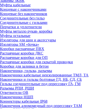
Зажимы 3КВК
Муфты кабельные
Концевые с наконечниками
Концевые без наконечников
Соединительные без гильз
Соединительные с гильзами
Перчатки и уплотнители
Муфты металло рукав- коробка
Муфты остальные
Изоляторы для шин и аксессуары
Изоляторы SM «бочка»
Коробки распаячные ПВХ
Распаячные коробки ДКС
Распаячные коробки для ОП
Распаячные коробки для скрытой проводки
Коробки для заливки в бетон
Наконечники, гильзы, разъемы
Наконечники кабельные неизолированные ТМЛ, ТА
Наконечники и гильзы болтовые ГД, НБ, СД, СБ
Гильзы соединительные под опрессовку ГА, ГМ
Разъемы РПИ, РШИ
Ответвители ОВ
Наконечники НШП
Коннекторы кабельные IP68
Наконечник алюмомедный под опрессовку ТАМ