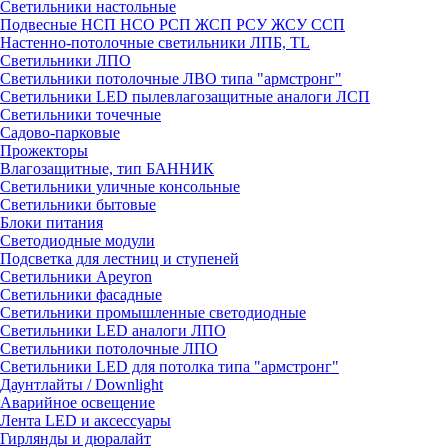
Светильники настольные
Подвесные НСП НСО РСП ЖСП РСУ ЖСУ ССП
Настенно-потолочные светильники ЛПБ, TL
Светильники ЛПО
Светильники потолочные ЛВО типа "армстронг"
Светильники LED пылевлагозащитные аналоги ЛСП
Светильники точечные
Садово-парковые
Прожекторы
Влагозащитные, тип БАННИК
Светильники уличные консольные
Светильники бытовые
Блоки питания
Светодиодные модули
Подсветка для лестниц и ступеней
Светильники Apeyron
Светильники фасадные
Светильники промышленные светодиодные
Светильники LED аналоги ЛПО
Светильники потолочные ЛПО
Светильники LED для потолка типа "армстронг"
Даунтлайты / Downlight
Аварийное освещение
Лента LED и аксессуары
Гирлянды и дюралайт