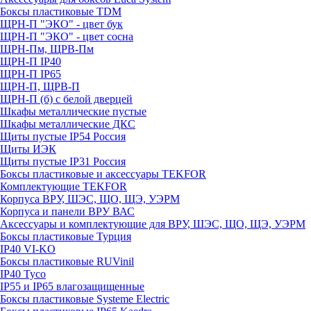
Боксы пластиковые TDM
ЩРН-П "ЭКО" - цвет бук
ЩРН-П "ЭКО" - цвет сосна
ЩРН-Пм, ЩРВ-Пм
ЩРН-П IP40
ЩРН-П IP65
ЩРН-П, ЩРВ-П
ЩРН-П (б) с белой дверцей
Шкафы металлические пустые
Шкафы металлические ДКС
Щиты пустые IP54 Россия
Щиты ИЭК
Щиты пустые IP31 Россия
Боксы пластиковые и аксессуары TEKFOR
Комплектующие TEKFOR
Корпуса ВРУ, ШЭС, ЩО, ЩЭ, УЭРМ
Корпуса и панели ВРУ ВАС
Аксессуары и комплектующие для ВРУ, ШЭС, ЩО, ЩЭ, УЭРМ
Боксы пластиковые Турция
IP40 VI-KO
Боксы пластиковые RUVinil
IP40 Тусо
IP55 и IP65 влагозащищенные
Боксы пластиковые Systeme Electric