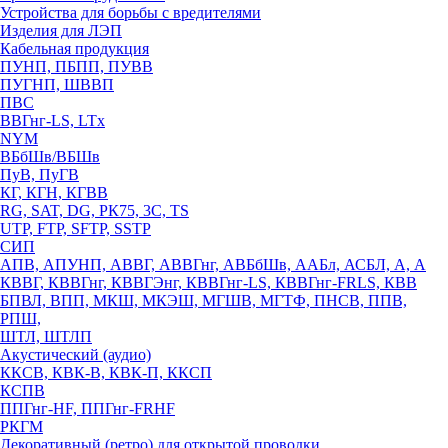
Устройства для борьбы с вредителями
Изделия для ЛЭП
Кабельная продукция
ПУНП, ПБПП, ПУВВ
ПУГНП, ШВВП
ПВС
ВВГнг-LS, LTx
NYM
ВБбШв/ВБШв
ПуВ, ПуГВ
КГ, КГН, КГВВ
RG, SAT, DG, РК75, 3С, TS
UTP, FTP, SFTP, SSTP
СИП
АПВ, АПУНП, АВВГ, АВВГнг, АВБбШв, ААБл, АСБЛ, А, А
КВВГ, КВВГнг, КВВГЭнг, КВВГнг-LS, КВВГнг-FRLS, КВВ
БПВЛ, ВПП, МКШ, МКЭШ, МГШВ, МГТФ, ПНСВ, ППВ,
РПШ,
ШТЛ, ШТЛП
Акустический (аудио)
ККСВ, КВК-В, КВК-П, ККСП
КСПВ
ППГнг-HF, ППГнг-FRHF
РКГМ
Декоративный (ретро) для открытой проводки