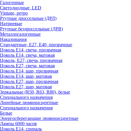
Галогенные
Светодиодные, LED
Vintage, ретро
Ртутные дроссельные (ДРЛ)
Натриевые
Ртутные бездроссельные (ДРВ)
Металлогалогенные
Накаливания
Стандартные, Е27, Е40, прозрачные
Цоколь Е14, свеча, прозрачная
Цоколь Е14, свеча, матовая
Цоколь, Е27, свеча, прозрачная
Цоколь Е27, свеча, матовая
Цоколь Е14, шар, прозрачная
Цоколь Е14, шар, матовая
Цоколь Е27, шар, прозрачная
Цоколь Е27, шар, матовая
Зеркальные (R50, R63, R80), белые
Специального назначения
Линейные люминисцентные
Специального назначения
Белые
Энергосберегающие люминисцентные
Лампы 6000 часов
Цоколь Е14, спираль