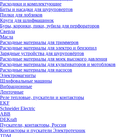
Расходики и комплектующие
Биты и насадки для шуруповертов
Пилки для лобзиков
Круги для шлифмашинок
Буры, коронки, пики, зубила для перфораторов
Сверла
Масла
Расходные материалы для триммеров
Расходные материалы для электро и бензопил
Зарядные устройства для шуруповёртов
Расходные материалы для моек высокого давления
Расходные материалы для культиваторов и мотоблоков
Расходные материалы для насосов
Электромагниты
Шлифовальные машины
Вибрационные
Ленточные
Реле тепловые, пускатели и контакторы
EKF
Schneider Electric
ABB
DEKraft
Пускатели, контакторы, Россия
Контакторы и пускатели Электротехник
TDM