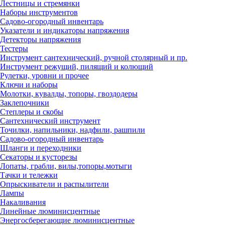
Лестницы и стремянки
Наборы инструментов
Садово-огородный инвентарь
Указатели и индикаторы напряжения
Детекторы напряжения
Тестеры
Инструмент сантехнический, ручной столярный и пр.
Инструмент режущий, пилящий и колющий
Рулетки, уровни и прочее
Ключи и наборы
Молотки, кувалды, топоры, гвоздодеры
Заклепочники
Степлеры и скобы
Сантехнический инструмент
Точилки, напильники, надфили, рашпили
Садово-огородный инвентарь
Шланги и переходники
Секаторы и кусторезы
Лопаты, грабли, вилы,топоры,мотыги
Тачки и тележки
Опрыскиватели и распылители
Лампы
Накаливания
Линейные люминисцентные
Энергосберегающие люминисцентные