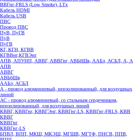
ВВГнг-FRLS (Low Smoke), LTx
Кабель HDMI
Кабель USB
ПВС
Провод ПВС
ПуВ, ПуГВ
ПуВ
ПуГВ
КГ, КГН, КГВВ
КГВВнг,КГВЭнг
АПВ, АПУНП, АВВГ, АВВГнг, АВБбШв, ААБл, АСБЛ, А, А
АПВ
АВВГ
АВБбШв
ААБл, АСБЛ
А - провод алюминиевый, неизолированный, для воздушных
линий
АС - провод алюминиевый, со стальным сердечником,
неизолированный, для воздушных линий
КВВГ, КВВГнг, КВВГЭнг, КВВГнг-LS, КВВГнг-FRLS, КВВ
КВВГ
КВВГнг
КВВГнг-LS
БПВЛ, ВПП, МКШ, МКЭШ, МГШВ, МГТФ, ПНСВ, ППВ,
РПШ,