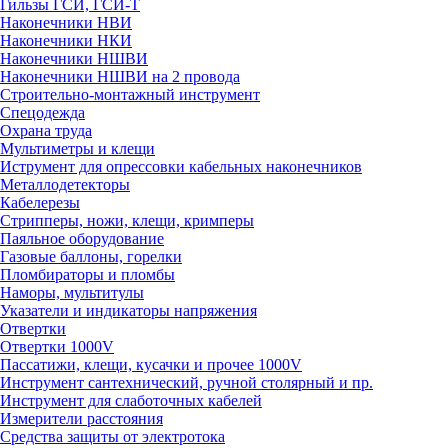
Гильзы ГСИ, ГСИ-Т
Наконечники НВИ
Наконечники НКИ
Наконечники НШВИ
Наконечники НШВИ на 2 провода
Строительно-монтажный инструмент
Спецодежда
Охрана труда
Мультиметры и клещи
Иструмент для опрессовки кабельных наконечников
Металлодетекторы
Кабелерезы
Стрипперы, ножи, клещи, кримперы
Паяльное оборудование
Газовые баллоны, горелки
Пломбираторы и пломбы
Наморы, мультитулы
Указатели и индикаторы напряжения
Отвертки
Отвертки 1000V
Пассатижи, клещи, кусачки и прочее 1000V
Инструмент сантехнический, ручной столярный и пр.
Инструмент для слаботочных кабелей
Измерители расстояния
Средства защиты от электротока