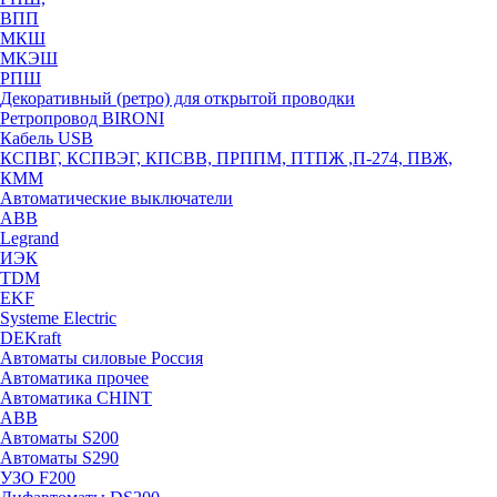
ВПП
МКШ
МКЭШ
РПШ
Декоративный (ретро) для открытой проводки
Ретропровод BIRONI
Кабель USB
КСПВГ, КСПВЭГ, КПСВВ, ПРППМ, ПТПЖ ,П-274, ПВЖ,
КММ
Автоматические выключатели
ABB
Legrand
ИЭК
TDM
EKF
Systeme Electric
DEKraft
Автоматы силовые Россия
Автоматика прочее
Автоматика CHINT
ABB
Автоматы S200
Автоматы S290
УЗО F200