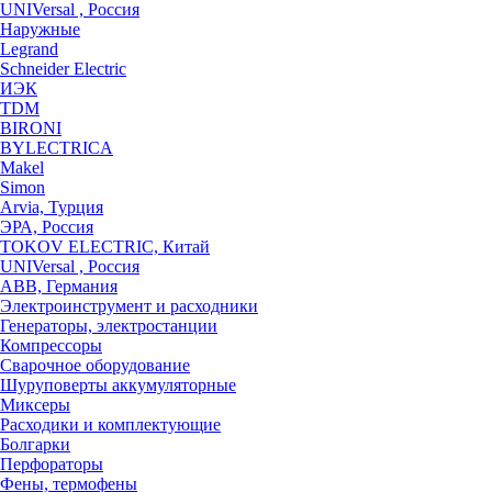
UNIVersal , Россия
Наружные
Legrand
Schneider Electric
ИЭК
TDM
BIRONI
BYLECTRICA
Makel
Simon
Arvia, Турция
ЭРА, Россия
TOKOV ELECTRIC, Китай
UNIVersal , Россия
ABB, Германия
Электроинструмент и расходники
Генераторы, электростанции
Компрессоры
Сварочное оборудование
Шуруповерты аккумуляторные
Миксеры
Расходики и комплектующие
Болгарки
Перфораторы
Фены, термофены