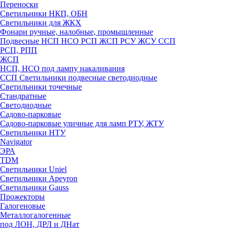
Переноски
Светильники НКП, ОБН
Светильники для ЖКХ
Фонари ручные, налобные, промышленные
Подвесные НСП НСО РСП ЖСП РСУ ЖСУ ССП
РСП, РПП
ЖСП
НСП, НСО под лампу накаливания
ССП Светильники подвесные светодиодные
Светильники точечные
Стандратные
Светодиодные
Садово-парковые
Садово-парковые уличные для ламп РТУ, ЖТУ
Светильники НТУ
Navigator
ЭРА
TDM
Светильники Uniel
Светильники Apeyron
Светильники Gauss
Прожекторы
Галогеновые
Металлогалогенные
под ЛОН, ДРЛ и ДНат