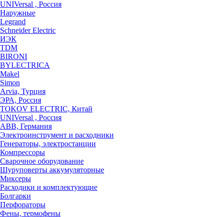
UNIVersal , Россия
Наружные
Legrand
Schneider Electric
ИЭК
TDM
BIRONI
BYLECTRICA
Makel
Simon
Arvia, Турция
ЭРА, Россия
TOKOV ELECTRIC, Китай
UNIVersal , Россия
ABB, Германия
Электроинструмент и расходники
Генераторы, электростанции
Компрессоры
Сварочное оборудование
Шуруповерты аккумуляторные
Миксеры
Расходики и комплектующие
Болгарки
Перфораторы
Фены, термофены