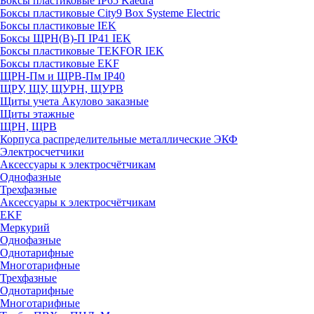
Боксы пластиковые IP65 Kaedra
Боксы пластиковые City9 Box Systeme Electric
Боксы пластиковые IEK
Боксы ЩРН(В)-П IP41 IEK
Боксы пластиковые TEKFOR IEK
Боксы пластиковые EKF
ЩРН-Пм и ЩРВ-Пм IP40
ЩРУ, ЩУ, ЩУРН, ЩУРВ
Щиты учета Акулово заказные
Щиты этажные
ЩРН, ЩРВ
Корпуса распределительные металлические ЭКФ
Электросчетчики
Аксессуары к электросчётчикам
Однофазные
Трехфазные
Аксессуары к электросчётчикам
EKF
Меркурий
Однофазные
Однотарифные
Многотарифные
Трехфазные
Однотарифные
Многотарифные