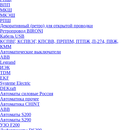
ВПП
МКШ
МКЭШ
РПШ
Декоративный (ретро) для открытой проводки
Ретропровод BIRONI
Кабель USB
КСПВГ, КСПВЭГ, КПСВВ, ПРППМ, ПТПЖ ,П-274, ПВЖ,
КММ
Автоматические выключатели
ABB
Legrand
ИЭК
TDM
EKF
Systeme Electric
DEKraft
Автоматы силовые Россия
Автоматика прочее
Автоматика CHINT
ABB
Автоматы S200
Автоматы S290
УЗО F200