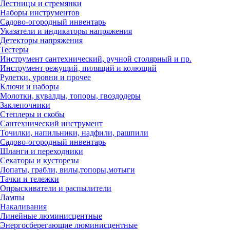
Лестницы и стремянки
Наборы инструментов
Садово-огородный инвентарь
Указатели и индикаторы напряжения
Детекторы напряжения
Тестеры
Инструмент сантехнический, ручной столярный и пр.
Инструмент режущий, пилящий и колющий
Рулетки, уровни и прочее
Ключи и наборы
Молотки, кувалды, топоры, гвоздодеры
Заклепочники
Степлеры и скобы
Сантехнический инструмент
Точилки, напильники, надфили, рашпили
Садово-огородный инвентарь
Шланги и переходники
Секаторы и кусторезы
Лопаты, грабли, вилы,топоры,мотыги
Тачки и тележки
Опрыскиватели и распылители
Лампы
Накаливания
Линейные люминисцентные
Энергосберегающие люминисцентные