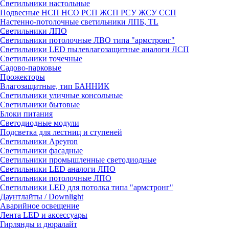
Светильники настольные
Подвесные НСП НСО РСП ЖСП РСУ ЖСУ ССП
Настенно-потолочные светильники ЛПБ, TL
Светильники ЛПО
Светильники потолочные ЛВО типа "армстронг"
Светильники LED пылевлагозащитные аналоги ЛСП
Светильники точечные
Садово-парковые
Прожекторы
Влагозащитные, тип БАННИК
Светильники уличные консольные
Светильники бытовые
Блоки питания
Светодиодные модули
Подсветка для лестниц и ступеней
Светильники Apeyron
Светильники фасадные
Светильники промышленные светодиодные
Светильники LED аналоги ЛПО
Светильники потолочные ЛПО
Светильники LED для потолка типа "армстронг"
Даунтлайты / Downlight
Аварийное освещение
Лента LED и аксессуары
Гирлянды и дюралайт