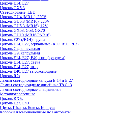
Цоколь E14, E27
Цоколь GX5.3
Светодиодные, LED
Цоколь GU4 (MR11), 220V
Цоколь GU5.3 (MR16), 220V
Цоколь GU5.3 (MR16), 12V
Цоколь GX53, G53, GX70
Цоколь GU10 (MR16/PAR16)
Цоколь Е27 (ЛОН), груша
Цоколь Е14, Е27, зеркальные (R39, R50, R63)
Цоколь G4, капсульная
Цоколь G9, капсульная
Цоколь Е14, Е27, Е40, corn (кукуруза)
Цоколь Е14, Е27, свеча
Цоколь Е14, Е27, шар
Цоколь Е40, Е27 высокомощные
Цоколь R7s
Лампы светодиодные капсула Е-14 и Е-27
Лампы светодиоидные линейные T8 G13
Лампы светодиодные специальные
Металлогалогенные
Цоколь RX7s
Цоколь Е27, E40
Щиты. Шкафы. Боксы. Корпуса
Коробки пломбировочные под автоматы