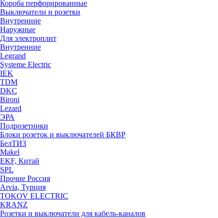
Короба перфорированные
Выключатели и розетки
Внутренние
Наружные
Для электроплит
Внутренние
Legrand
Systeme Electric
IEK
TDM
DKC
Bironi
Lezard
ЭРА
Подрозетники
Блоки розеток и выключателей БКВР
БелТИЗ
Makel
EKF, Китай
SPL
Прочие Россия
Arvia, Турция
TOKOV ELECTRIC
KRANZ
Розетки и выключатели для кабель-каналов