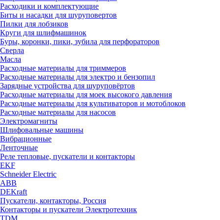
Расходики и комплектующие
Биты и насадки для шуруповертов
Пилки для лобзиков
Круги для шлифмашинок
Буры, коронки, пики, зубила для перфораторов
Сверла
Масла
Расходные материалы для триммеров
Расходные материалы для электро и бензопил
Зарядные устройства для шуруповёртов
Расходные материалы для моек высокого давления
Расходные материалы для культиваторов и мотоблоков
Расходные материалы для насосов
Электромагниты
Шлифовальные машины
Вибрационные
Ленточные
Реле тепловые, пускатели и контакторы
EKF
Schneider Electric
ABB
DEKraft
Пускатели, контакторы, Россия
Контакторы и пускатели Электротехник
TDM