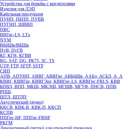
Устройства для борьбы с вредителями
Изделия для ЛЭП
Кабельная продукция
ПУНП, ПБПП, ПУВВ
ПУГНП, ШВВП
ПВС
ВВГнг-LS, LTx
NYM
ВБбШв/ВБШв
ПуВ, ПуГВ
КГ, КГН, КГВВ
RG, SAT, DG, РК75, 3С, TS
UTP, FTP, SFTP, SSTP
СИП
АПВ, АПУНП, АВВГ, АВВГнг, АВБбШв, ААБл, АСБЛ, А, А
КВВГ, КВВГнг, КВВГЭнг, КВВГнг-LS, КВВГнг-FRLS, КВВ
БПВЛ, ВПП, МКШ, МКЭШ, МГШВ, МГТФ, ПНСВ, ППВ,
РПШ,
ШТЛ, ШТЛП
Акустический (аудио)
ККСВ, КВК-В, КВК-П, ККСП
КСПВ
ППГнг-HF, ППГнг-FRHF
РКГМ
Декоративный (ретро) для открытой проводки