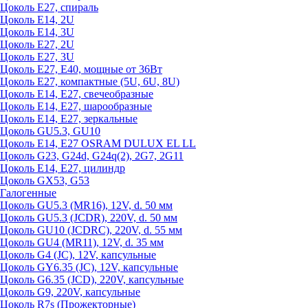
Цоколь Е27, спираль
Цоколь Е14, 2U
Цоколь Е14, 3U
Цоколь Е27, 2U
Цоколь Е27, 3U
Цоколь Е27, Е40, мощные от 36Вт
Цоколь Е27, компактные (5U, 6U, 8U)
Цоколь Е14, Е27, свечеобразные
Цоколь Е14, Е27, шарообразные
Цоколь Е14, Е27, зеркальные
Цоколь GU5.3, GU10
Цоколь Е14, Е27 OSRAM DULUX EL LL
Цоколь G23, G24d, G24q(2), 2G7, 2G11
Цоколь Е14, Е27, цилиндр
Цоколь GX53, G53
Галогенные
Цоколь GU5.3 (MR16), 12V, d. 50 мм
Цоколь GU5.3 (JCDR), 220V, d. 50 мм
Цоколь GU10 (JCDRC), 220V, d. 55 мм
Цоколь GU4 (MR11), 12V, d. 35 мм
Цоколь G4 (JC), 12V, капсульные
Цоколь GY6.35 (JC), 12V, капсульные
Цоколь G6.35 (JCD), 220V, капсульные
Цоколь G9, 220V, капсульные
Цоколь R7s (Прожекторные)