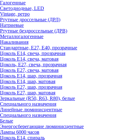
Галогенные
Светодиодные, LED
Vintage, ретро
Ртутные дроссельные (ДРЛ)
Натриевые
Ртутные бездроссельные (ДРВ)
Металлогалогенные
Накаливания
Стандартные, Е27, Е40, прозрачные
Цоколь Е14, свеча, прозрачная
Цоколь Е14, свеча, матовая
Цоколь, Е27, свеча, прозрачная
Цоколь Е27, свеча, матовая
Цоколь Е14, шар, прозрачная
Цоколь Е14, шар, матовая
Цоколь Е27, шар, прозрачная
Цоколь Е27, шар, матовая
Зеркальные (R50, R63, R80), белые
Специального назначения
Линейные люминисцентные
Специального назначения
Белые
Энергосберегающие люминисцентные
Лампы 6000 часов
Цоколь Е14, спираль