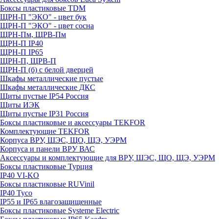
Боксы пластиковые TDM
ЩРН-П "ЭКО" - цвет бук
ЩРН-П "ЭКО" - цвет сосна
ЩРН-Пм, ЩРВ-Пм
ЩРН-П IP40
ЩРН-П IP65
ЩРН-П, ЩРВ-П
ЩРН-П (б) с белой дверцей
Шкафы металлические пустые
Шкафы металлические ДКС
Щиты пустые IP54 Россия
Щиты ИЭК
Щиты пустые IP31 Россия
Боксы пластиковые и аксессуары TEKFOR
Комплектующие TEKFOR
Корпуса ВРУ, ШЭС, ЩО, ЩЭ, УЭРМ
Корпуса и панели ВРУ ВАС
Аксессуары и комплектующие для ВРУ, ШЭС, ЩО, ЩЭ, УЭРМ
Боксы пластиковые Турция
IP40 VI-KO
Боксы пластиковые RUVinil
IP40 Тусо
IP55 и IP65 влагозащищенные
Боксы пластиковые Systeme Electric