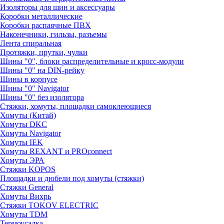
Изоляторы для шин и аксессуары
Коробки металлические
Коробки распаячные ПВХ
Наконечники, гильзы, разъемы
Лента спиральная
Протяжки, прутки, чулки
Шины "0", блоки распределительные и кросс-модули
Шины "0" на DIN-рейку
Шины в корпусе
Шины "0" Navigator
Шины "0" без изолятора
Стяжки, хомуты, площадки самоклеющиеся
Хомуты (Китай)
Хомуты DKC
Хомуты Navigator
Хомуты IEK
Хомуты REXANT и PROconnect
Хомуты ЭРА
Стяжки KOPOS
Площадки и дюбели под хомуты (стяжки)
Стяжки General
Хомуты Вихрь
Стяжки TOKOV ELECTRIC
Хомуты TDM
Термоусадка