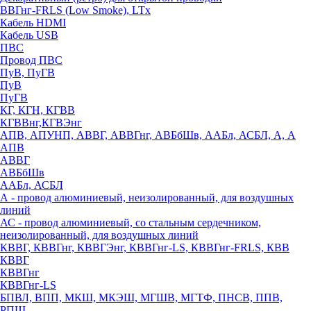
ВВГнг-FRLS (Low Smoke), LTx
Кабель HDMI
Кабель USB
ПВС
Провод ПВС
ПуВ, ПуГВ
ПуВ
ПуГВ
КГ, КГН, КГВВ
КГВВнг,КГВЭнг
АПВ, АПУНП, АВВГ, АВВГнг, АВБбШв, ААБл, АСБЛ, А, А
АПВ
АВВГ
АВБбШв
ААБл, АСБЛ
А - провод алюминиевый, неизолированный, для воздушных
линий
АС - провод алюминиевый, со стальным сердечником,
неизолированный, для воздушных линий
КВВГ, КВВГнг, КВВГЭнг, КВВГнг-LS, КВВГнг-FRLS, КВВ
КВВГ
КВВГнг
КВВГнг-LS
БПВЛ, ВПП, МКШ, МКЭШ, МГШВ, МГТФ, ПНСВ, ППВ,
РПШ,