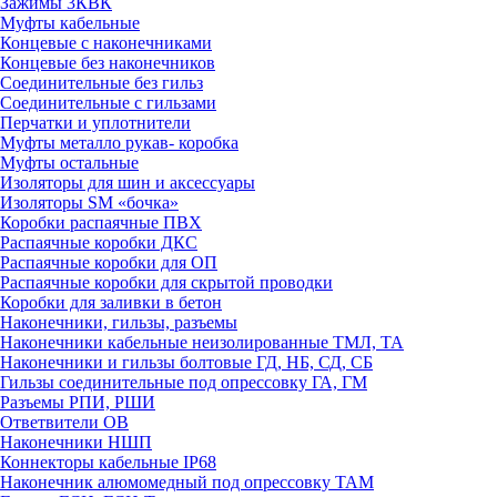
Зажимы 3КВК
Муфты кабельные
Концевые с наконечниками
Концевые без наконечников
Соединительные без гильз
Соединительные с гильзами
Перчатки и уплотнители
Муфты металло рукав- коробка
Муфты остальные
Изоляторы для шин и аксессуары
Изоляторы SM «бочка»
Коробки распаячные ПВХ
Распаячные коробки ДКС
Распаячные коробки для ОП
Распаячные коробки для скрытой проводки
Коробки для заливки в бетон
Наконечники, гильзы, разъемы
Наконечники кабельные неизолированные ТМЛ, ТА
Наконечники и гильзы болтовые ГД, НБ, СД, СБ
Гильзы соединительные под опрессовку ГА, ГМ
Разъемы РПИ, РШИ
Ответвители ОВ
Наконечники НШП
Коннекторы кабельные IP68
Наконечник алюмомедный под опрессовку ТАМ