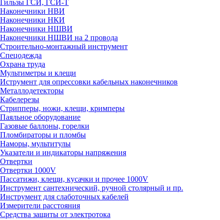
Гильзы ГСИ, ГСИ-Т
Наконечники НВИ
Наконечники НКИ
Наконечники НШВИ
Наконечники НШВИ на 2 провода
Строительно-монтажный инструмент
Спецодежда
Охрана труда
Мультиметры и клещи
Иструмент для опрессовки кабельных наконечников
Металлодетекторы
Кабелерезы
Стрипперы, ножи, клещи, кримперы
Паяльное оборудование
Газовые баллоны, горелки
Пломбираторы и пломбы
Наморы, мультитулы
Указатели и индикаторы напряжения
Отвертки
Отвертки 1000V
Пассатижи, клещи, кусачки и прочее 1000V
Инструмент сантехнический, ручной столярный и пр.
Инструмент для слаботочных кабелей
Измерители расстояния
Средства защиты от электротока