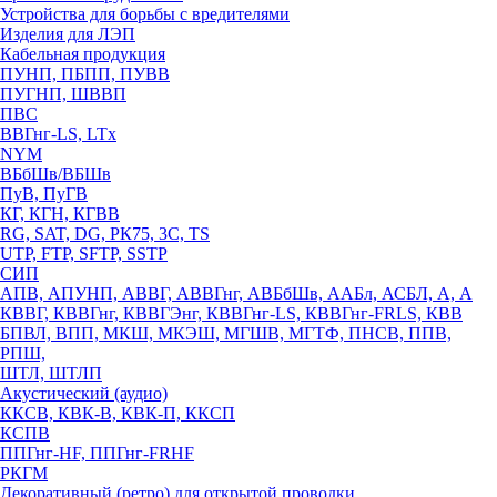
Устройства для борьбы с вредителями
Изделия для ЛЭП
Кабельная продукция
ПУНП, ПБПП, ПУВВ
ПУГНП, ШВВП
ПВС
ВВГнг-LS, LTx
NYM
ВБбШв/ВБШв
ПуВ, ПуГВ
КГ, КГН, КГВВ
RG, SAT, DG, РК75, 3С, TS
UTP, FTP, SFTP, SSTP
СИП
АПВ, АПУНП, АВВГ, АВВГнг, АВБбШв, ААБл, АСБЛ, А, А
КВВГ, КВВГнг, КВВГЭнг, КВВГнг-LS, КВВГнг-FRLS, КВВ
БПВЛ, ВПП, МКШ, МКЭШ, МГШВ, МГТФ, ПНСВ, ППВ,
РПШ,
ШТЛ, ШТЛП
Акустический (аудио)
ККСВ, КВК-В, КВК-П, ККСП
КСПВ
ППГнг-HF, ППГнг-FRHF
РКГМ
Декоративный (ретро) для открытой проводки