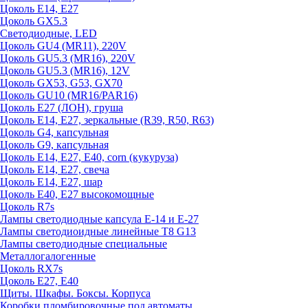
Цоколь E14, E27
Цоколь GX5.3
Светодиодные, LED
Цоколь GU4 (MR11), 220V
Цоколь GU5.3 (MR16), 220V
Цоколь GU5.3 (MR16), 12V
Цоколь GX53, G53, GX70
Цоколь GU10 (MR16/PAR16)
Цоколь Е27 (ЛОН), груша
Цоколь Е14, Е27, зеркальные (R39, R50, R63)
Цоколь G4, капсульная
Цоколь G9, капсульная
Цоколь Е14, Е27, Е40, corn (кукуруза)
Цоколь Е14, Е27, свеча
Цоколь Е14, Е27, шар
Цоколь Е40, Е27 высокомощные
Цоколь R7s
Лампы светодиодные капсула Е-14 и Е-27
Лампы светодиоидные линейные T8 G13
Лампы светодиодные специальные
Металлогалогенные
Цоколь RX7s
Цоколь Е27, E40
Щиты. Шкафы. Боксы. Корпуса
Коробки пломбировочные под автоматы