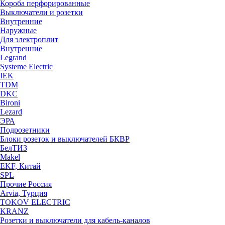
Короба перфорированные
Выключатели и розетки
Внутренние
Наружные
Для электроплит
Внутренние
Legrand
Systeme Electric
IEK
TDM
DKC
Bironi
Lezard
ЭРА
Подрозетники
Блоки розеток и выключателей БКВР
БелТИЗ
Makel
EKF, Китай
SPL
Прочие Россия
Arvia, Турция
TOKOV ELECTRIC
KRANZ
Розетки и выключатели для кабель-каналов