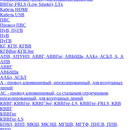
ВВГнг-FRLS (Low Smoke), LTx
Кабель HDMI
Кабель USB
ПВС
Провод ПВС
ПуВ, ПуГВ
ПуВ
ПуГВ
КГ, КГН, КГВВ
КГВВнг,КГВЭнг
АПВ, АПУНП, АВВГ, АВВГнг, АВБбШв, ААБл, АСБЛ, А, А
АПВ
АВВГ
АВБбШв
ААБл, АСБЛ
А - провод алюминиевый, неизолированный, для воздушных
линий
АС - провод алюминиевый, со стальным сердечником,
неизолированный, для воздушных линий
КВВГ, КВВГнг, КВВГЭнг, КВВГнг-LS, КВВГнг-FRLS, КВВ
КВВГ
КВВГнг
КВВГнг-LS
БПВЛ, ВПП, МКШ, МКЭШ, МГШВ, МГТФ, ПНСВ, ППВ,
РПШ,