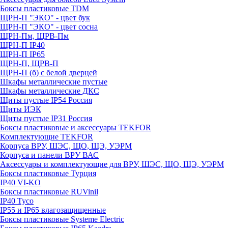
Боксы пластиковые TDM
ЩРН-П "ЭКО" - цвет бук
ЩРН-П "ЭКО" - цвет сосна
ЩРН-Пм, ЩРВ-Пм
ЩРН-П IP40
ЩРН-П IP65
ЩРН-П, ЩРВ-П
ЩРН-П (б) с белой дверцей
Шкафы металлические пустые
Шкафы металлические ДКС
Щиты пустые IP54 Россия
Щиты ИЭК
Щиты пустые IP31 Россия
Боксы пластиковые и аксессуары TEKFOR
Комплектующие TEKFOR
Корпуса ВРУ, ШЭС, ЩО, ЩЭ, УЭРМ
Корпуса и панели ВРУ ВАС
Аксессуары и комплектующие для ВРУ, ШЭС, ЩО, ЩЭ, УЭРМ
Боксы пластиковые Турция
IP40 VI-KO
Боксы пластиковые RUVinil
IP40 Тусо
IP55 и IP65 влагозащищенные
Боксы пластиковые Systeme Electric