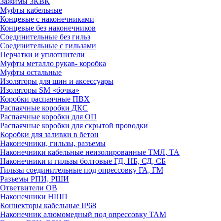
Зажимы 3КВК
Муфты кабельные
Концевые с наконечниками
Концевые без наконечников
Соединительные без гильз
Соединительные с гильзами
Перчатки и уплотнители
Муфты металло рукав- коробка
Муфты остальные
Изоляторы для шин и аксессуары
Изоляторы SM «бочка»
Коробки распаячные ПВХ
Распаячные коробки ДКС
Распаячные коробки для ОП
Распаячные коробки для скрытой проводки
Коробки для заливки в бетон
Наконечники, гильзы, разъемы
Наконечники кабельные неизолированные ТМЛ, ТА
Наконечники и гильзы болтовые ГД, НБ, СД, СБ
Гильзы соединительные под опрессовку ГА, ГМ
Разъемы РПИ, РШИ
Ответвители ОВ
Наконечники НШП
Коннекторы кабельные IP68
Наконечник алюмомедный под опрессовку ТАМ