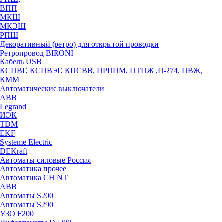
ВПП
МКШ
МКЭШ
РПШ
Декоративный (ретро) для открытой проводки
Ретропровод BIRONI
Кабель USB
КСПВГ, КСПВЭГ, КПСВВ, ПРППМ, ПТПЖ ,П-274, ПВЖ,
КММ
Автоматические выключатели
ABB
Legrand
ИЭК
TDM
EKF
Systeme Electric
DEKraft
Автоматы силовые Россия
Автоматика прочее
Автоматика CHINT
ABB
Автоматы S200
Автоматы S290
УЗО F200