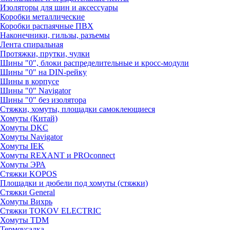
Изоляторы для шин и аксессуары
Коробки металлические
Коробки распаячные ПВХ
Наконечники, гильзы, разъемы
Лента спиральная
Протяжки, прутки, чулки
Шины "0", блоки распределительные и кросс-модули
Шины "0" на DIN-рейку
Шины в корпусе
Шины "0" Navigator
Шины "0" без изолятора
Стяжки, хомуты, площадки самоклеющиеся
Хомуты (Китай)
Хомуты DKC
Хомуты Navigator
Хомуты IEK
Хомуты REXANT и PROconnect
Хомуты ЭРА
Стяжки KOPOS
Площадки и дюбели под хомуты (стяжки)
Стяжки General
Хомуты Вихрь
Стяжки TOKOV ELECTRIC
Хомуты TDM
Термоусадка