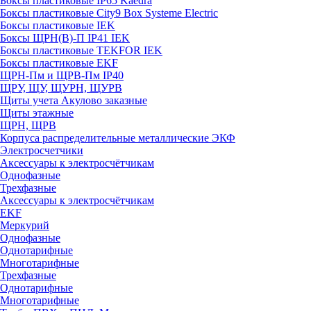
Боксы пластиковые IP65 Kaedra
Боксы пластиковые City9 Box Systeme Electric
Боксы пластиковые IEK
Боксы ЩРН(В)-П IP41 IEK
Боксы пластиковые TEKFOR IEK
Боксы пластиковые EKF
ЩРН-Пм и ЩРВ-Пм IP40
ЩРУ, ЩУ, ЩУРН, ЩУРВ
Щиты учета Акулово заказные
Щиты этажные
ЩРН, ЩРВ
Корпуса распределительные металлические ЭКФ
Электросчетчики
Аксессуары к электросчётчикам
Однофазные
Трехфазные
Аксессуары к электросчётчикам
EKF
Меркурий
Однофазные
Однотарифные
Многотарифные
Трехфазные
Однотарифные
Многотарифные