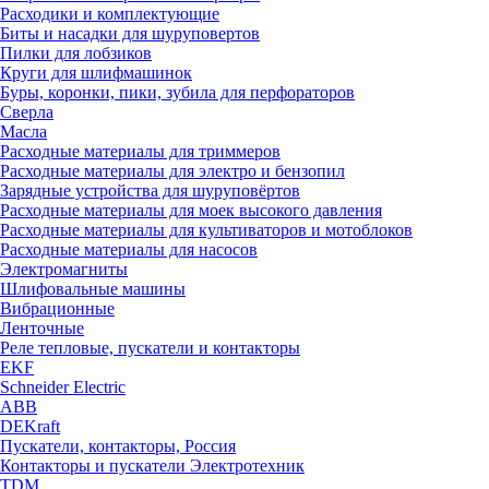
Расходики и комплектующие
Биты и насадки для шуруповертов
Пилки для лобзиков
Круги для шлифмашинок
Буры, коронки, пики, зубила для перфораторов
Сверла
Масла
Расходные материалы для триммеров
Расходные материалы для электро и бензопил
Зарядные устройства для шуруповёртов
Расходные материалы для моек высокого давления
Расходные материалы для культиваторов и мотоблоков
Расходные материалы для насосов
Электромагниты
Шлифовальные машины
Вибрационные
Ленточные
Реле тепловые, пускатели и контакторы
EKF
Schneider Electric
ABB
DEKraft
Пускатели, контакторы, Россия
Контакторы и пускатели Электротехник
TDM