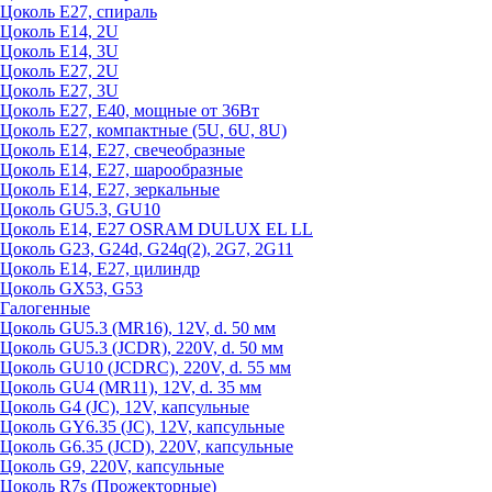
Цоколь Е27, спираль
Цоколь Е14, 2U
Цоколь Е14, 3U
Цоколь Е27, 2U
Цоколь Е27, 3U
Цоколь Е27, Е40, мощные от 36Вт
Цоколь Е27, компактные (5U, 6U, 8U)
Цоколь Е14, Е27, свечеобразные
Цоколь Е14, Е27, шарообразные
Цоколь Е14, Е27, зеркальные
Цоколь GU5.3, GU10
Цоколь Е14, Е27 OSRAM DULUX EL LL
Цоколь G23, G24d, G24q(2), 2G7, 2G11
Цоколь Е14, Е27, цилиндр
Цоколь GX53, G53
Галогенные
Цоколь GU5.3 (MR16), 12V, d. 50 мм
Цоколь GU5.3 (JCDR), 220V, d. 50 мм
Цоколь GU10 (JCDRC), 220V, d. 55 мм
Цоколь GU4 (MR11), 12V, d. 35 мм
Цоколь G4 (JC), 12V, капсульные
Цоколь GY6.35 (JC), 12V, капсульные
Цоколь G6.35 (JCD), 220V, капсульные
Цоколь G9, 220V, капсульные
Цоколь R7s (Прожекторные)