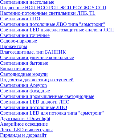
Светильники настольные
Подвесные НСП НСО РСП ЖСП РСУ ЖСУ ССП
Настенно-потолочные светильники ЛПБ, TL
Светильники ЛПО
Светильники потолочные ЛВО типа "армстронг"
Светильники LED пылевлагозащитные аналоги ЛСП
Светильники точечные
Садово-парковые
Прожекторы
Влагозащитные, тип БАННИК
Светильники уличные консольные
Светильники бытовые
Блоки питания
Светодиодные модули
Подсветка для лестниц и ступеней
Светильники Apeyron
Светильники фасадные
Светильники промышленные светодиодные
Светильники LED аналоги ЛПО
Светильники потолочные ЛПО
Светильники LED для потолка типа "армстронг"
Даунтлайты / Downlight
Аварийное освещение
Лента LED и аксессуары
Гирлянды и дюралайт