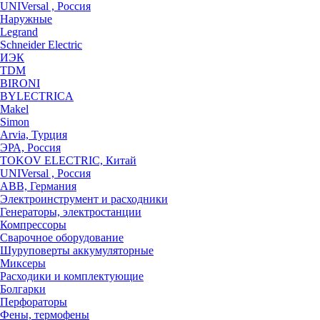
UNIVersal , Россия
Наружные
Legrand
Schneider Electric
ИЭК
TDM
BIRONI
BYLECTRICA
Makel
Simon
Arvia, Турция
ЭРА, Россия
TOKOV ELECTRIC, Китай
UNIVersal , Россия
ABB, Германия
Электроинструмент и расходники
Генераторы, электростанции
Компрессоры
Сварочное оборудование
Шуруповерты аккумуляторные
Миксеры
Расходики и комплектующие
Болгарки
Перфораторы
Фены, термофены