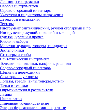
Лестницы и стремянки
Наборы инструментов
Садово-огородный инвентарь
Указатели и индикаторы напряжения
Детекторы напряжения
Тестеры
Инструмент сантехнический, ручной столярный и пр.
Инструмент режущий, пилящий и колющий
Рулетки, уровни и прочее
Ключи и наборы
Молотки, кувалды, топоры, гвоздодеры
Заклепочники
Степлеры и скобы
Сантехнический инструмент
Точилки, напильники, надфили, рашпили
Садово-огородный инвентарь
Шланги и переходники
Секаторы и кусторезы
Лопаты, грабли, вилы,топоры,мотыги
Тачки и тележки
Опрыскиватели и распылители
Лампы
Накаливания
Линейные люминисцентные
Энергосберегающие люминисцентные