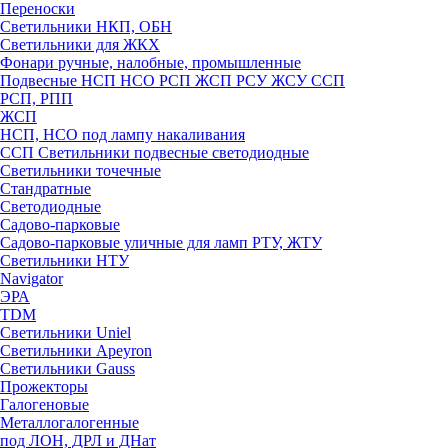
Переноски
Светильники НКП, ОБН
Светильники для ЖКХ
Фонари ручные, налобные, промышленные
Подвесные НСП НСО РСП ЖСП РСУ ЖСУ ССП
РСП, РПП
ЖСП
НСП, НСО под лампу накаливания
ССП Светильники подвесные светодиодные
Светильники точечные
Стандратные
Светодиодные
Садово-парковые
Садово-парковые уличные для ламп РТУ, ЖТУ
Светильники НТУ
Navigator
ЭРА
TDM
Светильники Uniel
Светильники Apeyron
Светильники Gauss
Прожекторы
Галогеновые
Металлогалогенные
под ЛОН, ДРЛ и ДНат