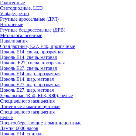
Галогенные
Светодиодные, LED
Vintage, ретро
Ртутные дроссельные (ДРЛ)
Натриевые
Ртутные бездроссельные (ДРВ)
Металлогалогенные
Накаливания
Стандартные, Е27, Е40, прозрачные
Цоколь Е14, свеча, прозрачная
Цоколь Е14, свеча, матовая
Цоколь, Е27, свеча, прозрачная
Цоколь Е27, свеча, матовая
Цоколь Е14, шар, прозрачная
Цоколь Е14, шар, матовая
Цоколь Е27, шар, прозрачная
Цоколь Е27, шар, матовая
Зеркальные (R50, R63, R80), белые
Специального назначения
Линейные люминисцентные
Специального назначения
Белые
Энергосберегающие люминисцентные
Лампы 6000 часов
Цоколь Е14, спираль