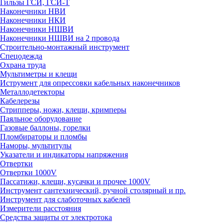
Гильзы ГСИ, ГСИ-Т
Наконечники НВИ
Наконечники НКИ
Наконечники НШВИ
Наконечники НШВИ на 2 провода
Строительно-монтажный инструмент
Спецодежда
Охрана труда
Мультиметры и клещи
Иструмент для опрессовки кабельных наконечников
Металлодетекторы
Кабелерезы
Стрипперы, ножи, клещи, кримперы
Паяльное оборудование
Газовые баллоны, горелки
Пломбираторы и пломбы
Наморы, мультитулы
Указатели и индикаторы напряжения
Отвертки
Отвертки 1000V
Пассатижи, клещи, кусачки и прочее 1000V
Инструмент сантехнический, ручной столярный и пр.
Инструмент для слаботочных кабелей
Измерители расстояния
Средства защиты от электротока