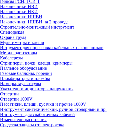
Гильзы ГСИ, ГСИ-Т
Наконечники НВИ
Наконечники НКИ
Наконечники НШВИ
Наконечники НШВИ на 2 провода
Строительно-монтажный инструмент
Спецодежда
Охрана труда
Мультиметры и клещи
Иструмент для опрессовки кабельных наконечников
Металлодетекторы
Кабелерезы
Стрипперы, ножи, клещи, кримперы
Паяльное оборудование
Газовые баллоны, горелки
Пломбираторы и пломбы
Наморы, мультитулы
Указатели и индикаторы напряжения
Отвертки
Отвертки 1000V
Пассатижи, клещи, кусачки и прочее 1000V
Инструмент сантехнический, ручной столярный и пр.
Инструмент для слаботочных кабелей
Измерители расстояния
Средства защиты от электротока