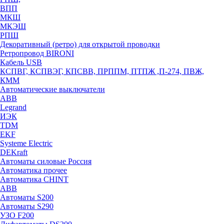
ВПП
МКШ
МКЭШ
РПШ
Декоративный (ретро) для открытой проводки
Ретропровод BIRONI
Кабель USB
КСПВГ, КСПВЭГ, КПСВВ, ПРППМ, ПТПЖ ,П-274, ПВЖ,
КММ
Автоматические выключатели
ABB
Legrand
ИЭК
TDM
EKF
Systeme Electric
DEKraft
Автоматы силовые Россия
Автоматика прочее
Автоматика CHINT
ABB
Автоматы S200
Автоматы S290
УЗО F200