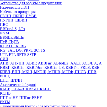
Устройства для борьбы с вредителями
Изделия для ЛЭП
Кабельная продукция
ПУНП, ПБПП, ПУВВ
ПУГНП, ШВВП
ПВС
ВВГнг-LS, LTx
NYM
ВБбШв/ВБШв
ПуВ, ПуГВ
КГ, КГН, КГВВ
RG, SAT, DG, РК75, 3С, TS
UTP, FTP, SFTP, SSTP
СИП
АПВ, АПУНП, АВВГ, АВВГнг, АВБбШв, ААБл, АСБЛ, А, А
КВВГ, КВВГнг, КВВГЭнг, КВВГнг-LS, КВВГнг-FRLS, КВВ
БПВЛ, ВПП, МКШ, МКЭШ, МГШВ, МГТФ, ПНСВ, ППВ,
РПШ,
ШТЛ, ШТЛП
Акустический (аудио)
ККСВ, КВК-В, КВК-П, ККСП
КСПВ
ППГнг-HF, ППГнг-FRHF
РКГМ
Декоративный (ретро) для открытой проводки