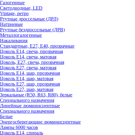
Галогенные
Светодиодные, LED
Vintage, ретро
Ртутные дроссельные (ДРЛ)
Натриевые
Ртутные бездроссельные (ДРВ)
Металлогалогенные
Накаливания
Стандартные, Е27, Е40, прозрачные
Цоколь Е14, свеча, прозрачная
Цоколь Е14, свеча, матовая
Цоколь, Е27, свеча, прозрачная
Цоколь Е27, свеча, матовая
Цоколь Е14, шар, прозрачная
Цоколь Е14, шар, матовая
Цоколь Е27, шар, прозрачная
Цоколь Е27, шар, матовая
Зеркальные (R50, R63, R80), белые
Специального назначения
Линейные люминисцентные
Специального назначения
Белые
Энергосберегающие люминисцентные
Лампы 6000 часов
Цоколь Е14, спираль