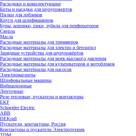
Расходики и комплектующие
Биты и насадки для шуруповертов
Пилки для лобзиков
Круги для шлифмашинок
Буры, коронки, пики, зубила для перфораторов
Сверла
Масла
Расходные материалы для триммеров
Расходные материалы для электро и бензопил
Зарядные устройства для шуруповёртов
Расходные материалы для моек высокого давления
Расходные материалы для культиваторов и мотоблоков
Расходные материалы для насосов
Электромагниты
Шлифовальные машины
Вибрационные
Ленточные
Реле тепловые, пускатели и контакторы
EKF
Schneider Electric
ABB
DEKraft
Пускатели, контакторы, Россия
Контакторы и пускатели Электротехник
TDM