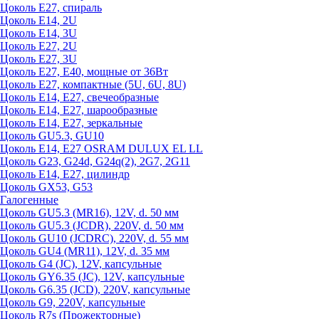
Цоколь Е27, спираль
Цоколь Е14, 2U
Цоколь Е14, 3U
Цоколь Е27, 2U
Цоколь Е27, 3U
Цоколь Е27, Е40, мощные от 36Вт
Цоколь Е27, компактные (5U, 6U, 8U)
Цоколь Е14, Е27, свечеобразные
Цоколь Е14, Е27, шарообразные
Цоколь Е14, Е27, зеркальные
Цоколь GU5.3, GU10
Цоколь Е14, Е27 OSRAM DULUX EL LL
Цоколь G23, G24d, G24q(2), 2G7, 2G11
Цоколь Е14, Е27, цилиндр
Цоколь GX53, G53
Галогенные
Цоколь GU5.3 (MR16), 12V, d. 50 мм
Цоколь GU5.3 (JCDR), 220V, d. 50 мм
Цоколь GU10 (JCDRC), 220V, d. 55 мм
Цоколь GU4 (MR11), 12V, d. 35 мм
Цоколь G4 (JC), 12V, капсульные
Цоколь GY6.35 (JC), 12V, капсульные
Цоколь G6.35 (JCD), 220V, капсульные
Цоколь G9, 220V, капсульные
Цоколь R7s (Прожекторные)