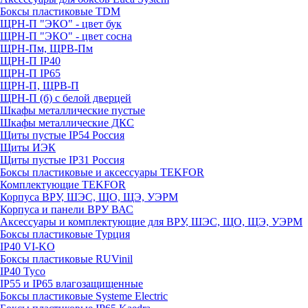
Боксы пластиковые TDM
ЩРН-П "ЭКО" - цвет бук
ЩРН-П "ЭКО" - цвет сосна
ЩРН-Пм, ЩРВ-Пм
ЩРН-П IP40
ЩРН-П IP65
ЩРН-П, ЩРВ-П
ЩРН-П (б) с белой дверцей
Шкафы металлические пустые
Шкафы металлические ДКС
Щиты пустые IP54 Россия
Щиты ИЭК
Щиты пустые IP31 Россия
Боксы пластиковые и аксессуары TEKFOR
Комплектующие TEKFOR
Корпуса ВРУ, ШЭС, ЩО, ЩЭ, УЭРМ
Корпуса и панели ВРУ ВАС
Аксессуары и комплектующие для ВРУ, ШЭС, ЩО, ЩЭ, УЭРМ
Боксы пластиковые Турция
IP40 VI-KO
Боксы пластиковые RUVinil
IP40 Тусо
IP55 и IP65 влагозащищенные
Боксы пластиковые Systeme Electric