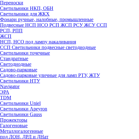
Переноски
Светильники НКП, ОБН
Светильники для ЖКХ
Фонари ручные, налобные, промышленные
Подвесные НСП НСО РСП ЖСП РСУ ЖСУ ССП
РСП, РПП
ЖСП
НСП, НСО под лампу накаливания
ССП Светильники подвесные светодиодные
Светильники точечные
Стандратные
Светодиодные
Садово-парковые
Садово-парковые уличные для ламп РТУ, ЖТУ
Светильники НТУ
Navigator
ЭРА
TDM
Светильники Uniel
Светильники Apeyron
Светильники Gauss
Прожекторы
Галогеновые
Металлогалогенные
под ЛОН, ДРЛ и ДНат