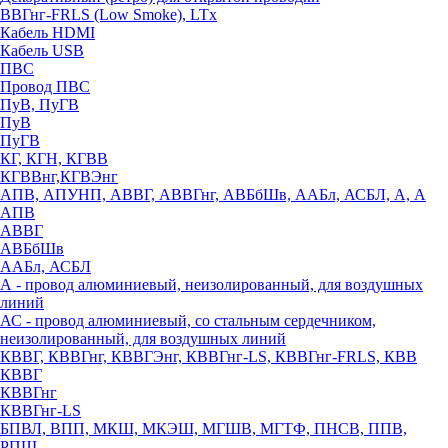
ВВГнг-FRLS (Low Smoke), LTx
Кабель HDMI
Кабель USB
ПВС
Провод ПВС
ПуВ, ПуГВ
ПуВ
ПуГВ
КГ, КГН, КГВВ
КГВВнг,КГВЭнг
АПВ, АПУНП, АВВГ, АВВГнг, АВБбШв, ААБл, АСБЛ, А, А
АПВ
АВВГ
АВБбШв
ААБл, АСБЛ
А - провод алюминиевый, неизолированный, для воздушных
линий
АС - провод алюминиевый, со стальным сердечником,
неизолированный, для воздушных линий
КВВГ, КВВГнг, КВВГЭнг, КВВГнг-LS, КВВГнг-FRLS, КВВ
КВВГ
КВВГнг
КВВГнг-LS
БПВЛ, ВПП, МКШ, МКЭШ, МГШВ, МГТФ, ПНСВ, ППВ,
РПШ,