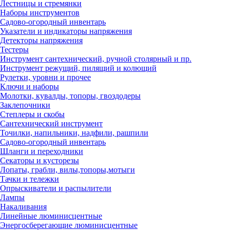
Лестницы и стремянки
Наборы инструментов
Садово-огородный инвентарь
Указатели и индикаторы напряжения
Детекторы напряжения
Тестеры
Инструмент сантехнический, ручной столярный и пр.
Инструмент режущий, пилящий и колющий
Рулетки, уровни и прочее
Ключи и наборы
Молотки, кувалды, топоры, гвоздодеры
Заклепочники
Степлеры и скобы
Сантехнический инструмент
Точилки, напильники, надфили, рашпили
Садово-огородный инвентарь
Шланги и переходники
Секаторы и кусторезы
Лопаты, грабли, вилы,топоры,мотыги
Тачки и тележки
Опрыскиватели и распылители
Лампы
Накаливания
Линейные люминисцентные
Энергосберегающие люминисцентные