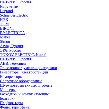
UNIVersal , Россия
Наружные
Legrand
Schneider Electric
ИЭК
TDM
BIRONI
BYLECTRICA
Makel
Simon
Arvia, Турция
ЭРА, Россия
TOKOV ELECTRIC, Китай
UNIVersal , Россия
ABB, Германия
Электроинструмент и расходники
Генераторы, электростанции
Компрессоры
Сварочное оборудование
Шуруповерты аккумуляторные
Миксеры
Расходики и комплектующие
Болгарки
Перфораторы
Фены, термофены