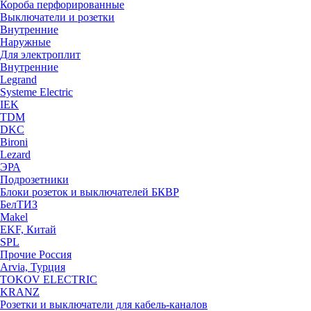
Короба перфорированные
Выключатели и розетки
Внутренние
Наружные
Для электроплит
Внутренние
Legrand
Systeme Electric
IEK
TDM
DKC
Bironi
Lezard
ЭРА
Подрозетники
Блоки розеток и выключателей БКВР
БелТИЗ
Makel
EKF, Китай
SPL
Прочие Россия
Arvia, Турция
TOKOV ELECTRIC
KRANZ
Розетки и выключатели для кабель-каналов