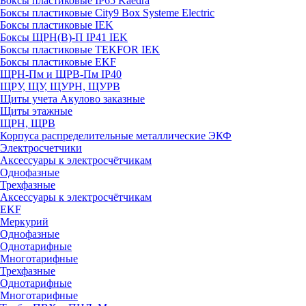
Боксы пластиковые IP65 Kaedra
Боксы пластиковые City9 Box Systeme Electric
Боксы пластиковые IEK
Боксы ЩРН(В)-П IP41 IEK
Боксы пластиковые TEKFOR IEK
Боксы пластиковые EKF
ЩРН-Пм и ЩРВ-Пм IP40
ЩРУ, ЩУ, ЩУРН, ЩУРВ
Щиты учета Акулово заказные
Щиты этажные
ЩРН, ЩРВ
Корпуса распределительные металлические ЭКФ
Электросчетчики
Аксессуары к электросчётчикам
Однофазные
Трехфазные
Аксессуары к электросчётчикам
EKF
Меркурий
Однофазные
Однотарифные
Многотарифные
Трехфазные
Однотарифные
Многотарифные