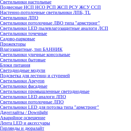
Светильники настольные
Подвесные НСП НСО РСП ЖСП РСУ ЖСУ ССП
Настенно-потолочные светильники ЛПБ, TL
Светильники ЛПО
Светильники потолочные ЛВО типа "армстронг"
Светильники LED пылевлагозащитные аналоги ЛСП
Светильники точечные
Садово-парковые
Прожекторы
Влагозащитные, тип БАННИК
Светильники уличные консольные
Светильники бытовые
Блоки питания
Светодиодные модули
Подсветка для лестниц и ступеней
Светильники Apeyron
Светильники фасадные
Светильники промышленные светодиодные
Светильники LED аналоги ЛПО
Светильники потолочные ЛПО
Светильники LED для потолка типа "армстронг"
Даунтлайты / Downlight
Аварийное освещение
Лента LED и аксессуары
Гирлянды и дюралайт