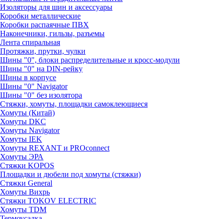
Изоляторы для шин и аксессуары
Коробки металлические
Коробки распаячные ПВХ
Наконечники, гильзы, разъемы
Лента спиральная
Протяжки, прутки, чулки
Шины "0", блоки распределительные и кросс-модули
Шины "0" на DIN-рейку
Шины в корпусе
Шины "0" Navigator
Шины "0" без изолятора
Стяжки, хомуты, площадки самоклеющиеся
Хомуты (Китай)
Хомуты DKC
Хомуты Navigator
Хомуты IEK
Хомуты REXANT и PROconnect
Хомуты ЭРА
Стяжки KOPOS
Площадки и дюбели под хомуты (стяжки)
Стяжки General
Хомуты Вихрь
Стяжки TOKOV ELECTRIC
Хомуты TDM
Термоусадка