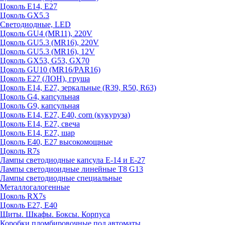
Цоколь E14, E27
Цоколь GX5.3
Светодиодные, LED
Цоколь GU4 (MR11), 220V
Цоколь GU5.3 (MR16), 220V
Цоколь GU5.3 (MR16), 12V
Цоколь GX53, G53, GX70
Цоколь GU10 (MR16/PAR16)
Цоколь Е27 (ЛОН), груша
Цоколь Е14, Е27, зеркальные (R39, R50, R63)
Цоколь G4, капсульная
Цоколь G9, капсульная
Цоколь Е14, Е27, Е40, corn (кукуруза)
Цоколь Е14, Е27, свеча
Цоколь Е14, Е27, шар
Цоколь Е40, Е27 высокомощные
Цоколь R7s
Лампы светодиодные капсула Е-14 и Е-27
Лампы светодиоидные линейные T8 G13
Лампы светодиодные специальные
Металлогалогенные
Цоколь RX7s
Цоколь Е27, E40
Щиты. Шкафы. Боксы. Корпуса
Коробки пломбировочные под автоматы