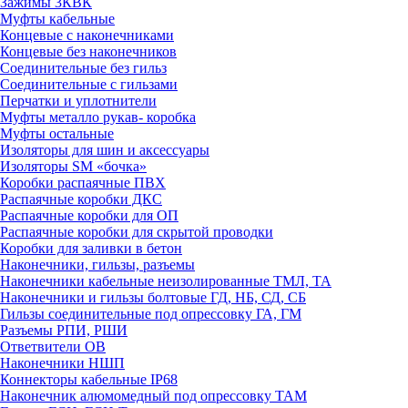
Зажимы 3КВК
Муфты кабельные
Концевые с наконечниками
Концевые без наконечников
Соединительные без гильз
Соединительные с гильзами
Перчатки и уплотнители
Муфты металло рукав- коробка
Муфты остальные
Изоляторы для шин и аксессуары
Изоляторы SM «бочка»
Коробки распаячные ПВХ
Распаячные коробки ДКС
Распаячные коробки для ОП
Распаячные коробки для скрытой проводки
Коробки для заливки в бетон
Наконечники, гильзы, разъемы
Наконечники кабельные неизолированные ТМЛ, ТА
Наконечники и гильзы болтовые ГД, НБ, СД, СБ
Гильзы соединительные под опрессовку ГА, ГМ
Разъемы РПИ, РШИ
Ответвители ОВ
Наконечники НШП
Коннекторы кабельные IP68
Наконечник алюмомедный под опрессовку ТАМ