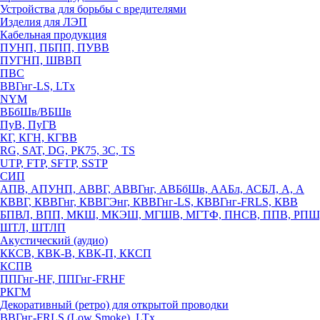
Устройства для борьбы с вредителями
Изделия для ЛЭП
Кабельная продукция
ПУНП, ПБПП, ПУВВ
ПУГНП, ШВВП
ПВС
ВВГнг-LS, LTx
NYM
ВБбШв/ВБШв
ПуВ, ПуГВ
КГ, КГН, КГВВ
RG, SAT, DG, РК75, 3С, TS
UTP, FTP, SFTP, SSTP
СИП
АПВ, АПУНП, АВВГ, АВВГнг, АВБбШв, ААБл, АСБЛ, А, А
КВВГ, КВВГнг, КВВГЭнг, КВВГнг-LS, КВВГнг-FRLS, КВВ
БПВЛ, ВПП, МКШ, МКЭШ, МГШВ, МГТФ, ПНСВ, ППВ, РПШ
ШТЛ, ШТЛП
Акустический (аудио)
ККСВ, КВК-В, КВК-П, ККСП
КСПВ
ППГнг-HF, ППГнг-FRHF
РКГМ
Декоративный (ретро) для открытой проводки
ВВГнг-FRLS (Low Smoke), LTx