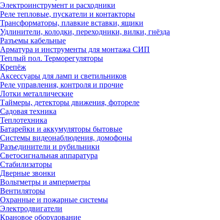
Электроинструмент и расходники
Реле тепловые, пускатели и контакторы
Трансформаторы, плавкие вставки, ящики
Удлинители, колодки, переходники, вилки, гнёзда
Разъемы кабельные
Арматура и инструменты для монтажа СИП
Теплый пол. Терморегуляторы
Крепёж
Аксессуары для ламп и светильников
Реле управления, контроля и прочие
Лотки металлические
Таймеры, детекторы движения, фотореле
Садовая техника
Теплотехника
Батарейки и аккумуляторы бытовые
Системы видеонаблюдения, домофоны
Разъединители и рубильники
Светосигнальная аппаратура
Стабилизаторы
Дверные звонки
Вольтметры и амперметры
Вентиляторы
Охранные и пожарные системы
Электродвигатели
Крановое оборудование