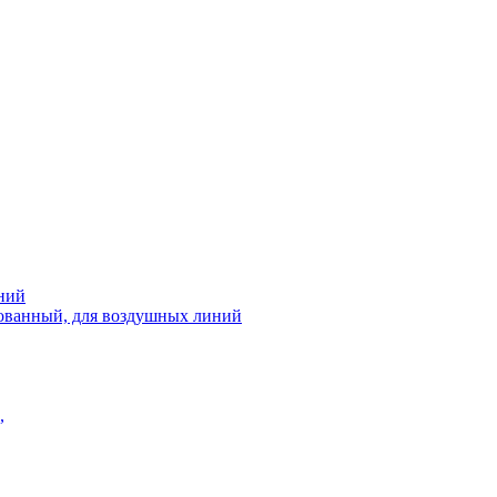
ний
рованный, для воздушных линий
,