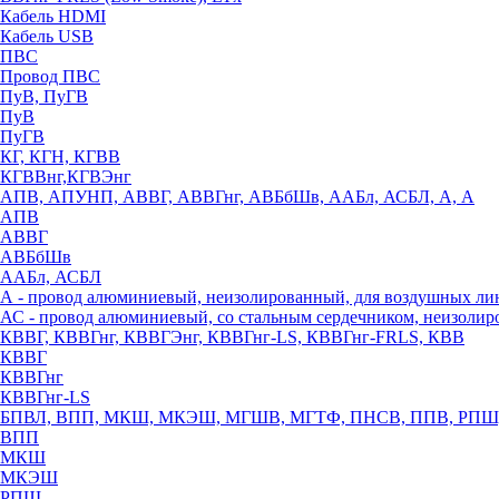
Кабель HDMI
Кабель USB
ПВС
Провод ПВС
ПуВ, ПуГВ
ПуВ
ПуГВ
КГ, КГН, КГВВ
КГВВнг,КГВЭнг
АПВ, АПУНП, АВВГ, АВВГнг, АВБбШв, ААБл, АСБЛ, А, А
АПВ
АВВГ
АВБбШв
ААБл, АСБЛ
А - провод алюминиевый, неизолированный, для воздушных ли
АС - провод алюминиевый, со стальным сердечником, неизоли
КВВГ, КВВГнг, КВВГЭнг, КВВГнг-LS, КВВГнг-FRLS, КВВ
КВВГ
КВВГнг
КВВГнг-LS
БПВЛ, ВПП, МКШ, МКЭШ, МГШВ, МГТФ, ПНСВ, ППВ, РПШ
ВПП
МКШ
МКЭШ
РПШ