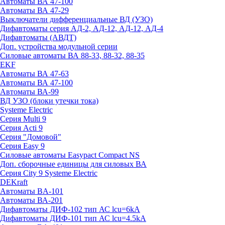
Автоматы ВА 47-100
Автоматы ВА 47-29
Выключатели дифференциальные ВД (УЗО)
Дифавтоматы серия АД-2, АД-12, АД-12, АД-4
Дифавтоматы (АВДТ)
Доп. устройства модульной серии
Силовые автоматы ВА 88-33, 88-32, 88-35
EKF
Автоматы ВА 47-63
Автоматы ВА 47-100
Автоматы ВА-99
ВД УЗО (блоки утечки тока)
Systeme Electric
Серия Multi 9
Серия Acti 9
Серия "Домовой"
Серия Easy 9
Силовые автоматы Easypact Compact NS
Доп. сборочные единицы для силовых ВА
Серия City 9 Systeme Electric
DEKraft
Автоматы BA-101
Автоматы ВА-201
Дифавтоматы ДИФ-102 тип АС lcu=6kA
Дифавтоматы ДИФ-101 тип АС lcu=4.5kA