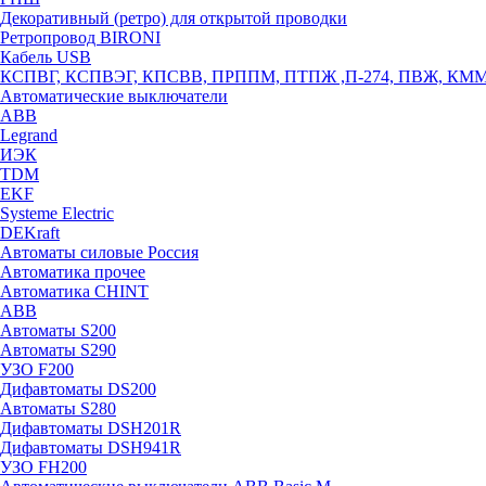
Декоративный (ретро) для открытой проводки
Ретропровод BIRONI
Кабель USB
КСПВГ, КСПВЭГ, КПСВВ, ПРППМ, ПТПЖ ,П-274, ПВЖ, КМ
Автоматические выключатели
ABB
Legrand
ИЭК
TDM
EKF
Systeme Electric
DEKraft
Автоматы силовые Россия
Автоматика прочее
Автоматика CHINT
ABB
Автоматы S200
Автоматы S290
УЗО F200
Дифавтоматы DS200
Автоматы S280
Дифавтоматы DSH201R
Дифавтоматы DSH941R
УЗО FH200