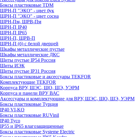
Боксы пластиковые TDM
ЩРН-П "ЭКО" - цвет бук
ЩРН-П "ЭКО" - цвет сосна
ЩРН-Пм, ЩРВ-Пм
ЩРН-П IP40
ЩРН-П IP65
ЩРН-П, ЩРВ-П
ЩРН-П (б) с белой дверцей
Шкафы металлические пустые
Шкафы металлические ДКС
Щиты пустые IP54 Россия
Щиты ИЭК
Щиты пустые IP31 Россия
Боксы пластиковые и аксессуары TEKFOR
Комплектующие TEKFOR
Корпуса ВРУ, ШЭС, ЩО, ЩЭ, УЭРМ
Корпуса и панели ВРУ ВАС
Аксессуары и комплектующие для ВРУ, ШЭС, ЩО, ЩЭ, УЭРМ
Боксы пластиковые Турция
IP40 VI-KO
Боксы пластиковые RUVinil
IP40 Тусо
IP55 и IP65 влагозащищенные
Боксы пластиковые Systeme Electric