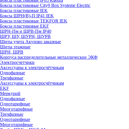
Боксы пластиковые IP65 Kaedra
Боксы пластиковые City9 Box Systeme Electric
Боксы пластиковые IEK
Боксы ЩРН(В)-П IP41 IEK
Боксы пластиковые TEKFOR IEK
Боксы пластиковые EKF
ЩРН-Пм и ЩРВ-Пм IP40
ЩРУ, ЩУ, ЩУРН, ЩУРВ
Щиты учета Акулово заказные
Щиты этажные
ЩРН, ЩРВ
Корпуса распределительные металлические ЭКФ
Электросчетчики
Аксессуары к электросчётчикам
Однофазные
Трехфазные
Аксессуары к электросчётчикам
EKF
Меркурий
Однофазные
Однотарифные
Многотарифные
Трехфазные
Однотарифные
Многотарифные