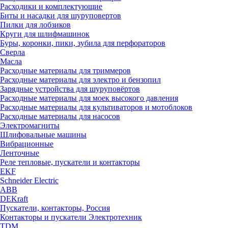
Расходики и комплектующие
Биты и насадки для шуруповертов
Пилки для лобзиков
Круги для шлифмашинок
Буры, коронки, пики, зубила для перфораторов
Сверла
Масла
Расходные материалы для триммеров
Расходные материалы для электро и бензопил
Зарядные устройства для шуруповёртов
Расходные материалы для моек высокого давления
Расходные материалы для культиваторов и мотоблоков
Расходные материалы для насосов
Электромагниты
Шлифовальные машины
Вибрационные
Ленточные
Реле тепловые, пускатели и контакторы
EKF
Schneider Electric
ABB
DEKraft
Пускатели, контакторы, Россия
Контакторы и пускатели Электротехник
TDM