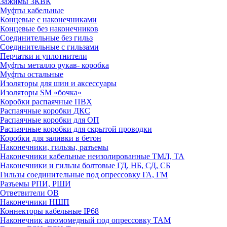
Зажимы 3КВК
Муфты кабельные
Концевые с наконечниками
Концевые без наконечников
Соединительные без гильз
Соединительные с гильзами
Перчатки и уплотнители
Муфты металло рукав- коробка
Муфты остальные
Изоляторы для шин и аксессуары
Изоляторы SM «бочка»
Коробки распаячные ПВХ
Распаячные коробки ДКС
Распаячные коробки для ОП
Распаячные коробки для скрытой проводки
Коробки для заливки в бетон
Наконечники, гильзы, разъемы
Наконечники кабельные неизолированные ТМЛ, ТА
Наконечники и гильзы болтовые ГД, НБ, СД, СБ
Гильзы соединительные под опрессовку ГА, ГМ
Разъемы РПИ, РШИ
Ответвители ОВ
Наконечники НШП
Коннекторы кабельные IP68
Наконечник алюмомедный под опрессовку ТАМ