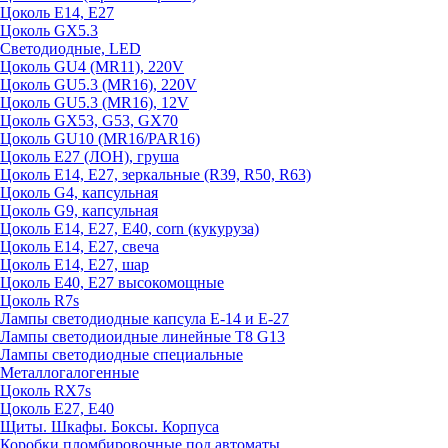
Цоколь E14, E27
Цоколь GX5.3
Светодиодные, LED
Цоколь GU4 (MR11), 220V
Цоколь GU5.3 (MR16), 220V
Цоколь GU5.3 (MR16), 12V
Цоколь GX53, G53, GX70
Цоколь GU10 (MR16/PAR16)
Цоколь Е27 (ЛОН), груша
Цоколь Е14, Е27, зеркальные (R39, R50, R63)
Цоколь G4, капсульная
Цоколь G9, капсульная
Цоколь Е14, Е27, Е40, corn (кукуруза)
Цоколь Е14, Е27, свеча
Цоколь Е14, Е27, шар
Цоколь Е40, Е27 высокомощные
Цоколь R7s
Лампы светодиодные капсула Е-14 и Е-27
Лампы светодиоидные линейные T8 G13
Лампы светодиодные специальные
Металлогалогенные
Цоколь RX7s
Цоколь Е27, E40
Щиты. Шкафы. Боксы. Корпуса
Коробки пломбировочные под автоматы