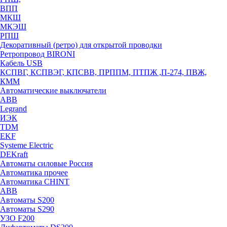
ВПП
МКШ
МКЭШ
РПШ
Декоративный (ретро) для открытой проводки
Ретропровод BIRONI
Кабель USB
КСПВГ, КСПВЭГ, КПСВВ, ПРППМ, ПТПЖ ,П-274, ПВЖ,
КММ
Автоматические выключатели
ABB
Legrand
ИЭК
TDM
EKF
Systeme Electric
DEKraft
Автоматы силовые Россия
Автоматика прочее
Автоматика CHINT
ABB
Автоматы S200
Автоматы S290
УЗО F200