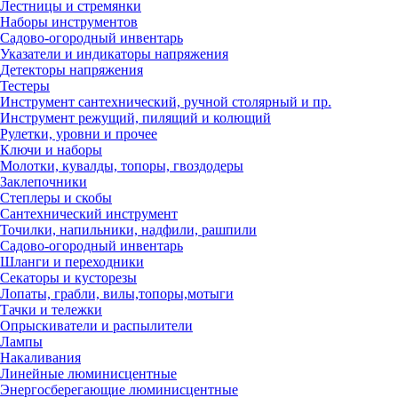
Лестницы и стремянки
Наборы инструментов
Садово-огородный инвентарь
Указатели и индикаторы напряжения
Детекторы напряжения
Тестеры
Инструмент сантехнический, ручной столярный и пр.
Инструмент режущий, пилящий и колющий
Рулетки, уровни и прочее
Ключи и наборы
Молотки, кувалды, топоры, гвоздодеры
Заклепочники
Степлеры и скобы
Сантехнический инструмент
Точилки, напильники, надфили, рашпили
Садово-огородный инвентарь
Шланги и переходники
Секаторы и кусторезы
Лопаты, грабли, вилы,топоры,мотыги
Тачки и тележки
Опрыскиватели и распылители
Лампы
Накаливания
Линейные люминисцентные
Энергосберегающие люминисцентные