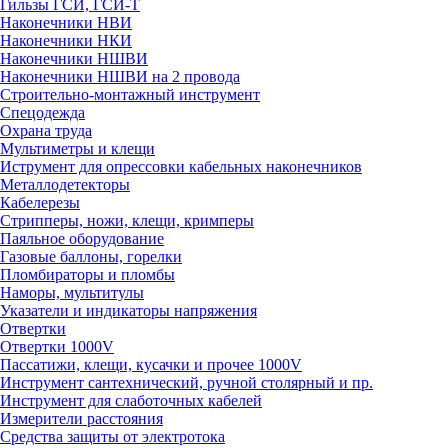
Гильзы ГСИ, ГСИ-Т
Наконечники НВИ
Наконечники НКИ
Наконечники НШВИ
Наконечники НШВИ на 2 провода
Строительно-монтажный инструмент
Спецодежда
Охрана труда
Мультиметры и клещи
Иструмент для опрессовки кабельных наконечников
Металлодетекторы
Кабелерезы
Стрипперы, ножи, клещи, кримперы
Паяльное оборудование
Газовые баллоны, горелки
Пломбираторы и пломбы
Наморы, мультитулы
Указатели и индикаторы напряжения
Отвертки
Отвертки 1000V
Пассатижи, клещи, кусачки и прочее 1000V
Инструмент сантехнический, ручной столярный и пр.
Инструмент для слаботочных кабелей
Измерители расстояния
Средства защиты от электротока