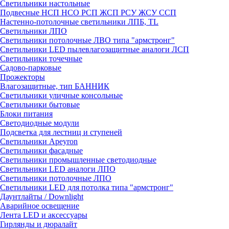
Светильники настольные
Подвесные НСП НСО РСП ЖСП РСУ ЖСУ ССП
Настенно-потолочные светильники ЛПБ, TL
Светильники ЛПО
Светильники потолочные ЛВО типа "армстронг"
Светильники LED пылевлагозащитные аналоги ЛСП
Светильники точечные
Садово-парковые
Прожекторы
Влагозащитные, тип БАННИК
Светильники уличные консольные
Светильники бытовые
Блоки питания
Светодиодные модули
Подсветка для лестниц и ступеней
Светильники Apeyron
Светильники фасадные
Светильники промышленные светодиодные
Светильники LED аналоги ЛПО
Светильники потолочные ЛПО
Светильники LED для потолка типа "армстронг"
Даунтлайты / Downlight
Аварийное освещение
Лента LED и аксессуары
Гирлянды и дюралайт