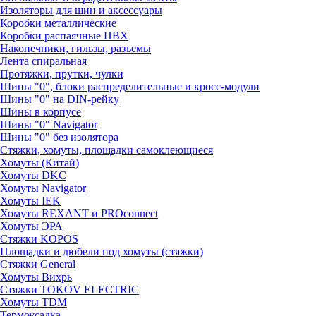
Изоляторы для шин и аксессуары
Коробки металлические
Коробки распаячные ПВХ
Наконечники, гильзы, разъемы
Лента спиральная
Протяжки, прутки, чулки
Шины "0", блоки распределительные и кросс-модули
Шины "0" на DIN-рейку
Шины в корпусе
Шины "0" Navigator
Шины "0" без изолятора
Стяжки, хомуты, площадки самоклеющиеся
Хомуты (Китай)
Хомуты DKC
Хомуты Navigator
Хомуты IEK
Хомуты REXANT и PROconnect
Хомуты ЭРА
Стяжки KOPOS
Площадки и дюбели под хомуты (стяжки)
Стяжки General
Хомуты Вихрь
Стяжки TOKOV ELECTRIC
Хомуты TDM
Термоусадка