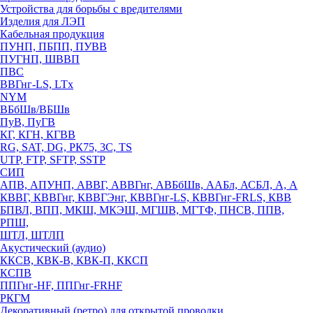
Устройства для борьбы с вредителями
Изделия для ЛЭП
Кабельная продукция
ПУНП, ПБПП, ПУВВ
ПУГНП, ШВВП
ПВС
ВВГнг-LS, LTx
NYM
ВБбШв/ВБШв
ПуВ, ПуГВ
КГ, КГН, КГВВ
RG, SAT, DG, РК75, 3С, TS
UTP, FTP, SFTP, SSTP
СИП
АПВ, АПУНП, АВВГ, АВВГнг, АВБбШв, ААБл, АСБЛ, А, А
КВВГ, КВВГнг, КВВГЭнг, КВВГнг-LS, КВВГнг-FRLS, КВВ
БПВЛ, ВПП, МКШ, МКЭШ, МГШВ, МГТФ, ПНСВ, ППВ,
РПШ,
ШТЛ, ШТЛП
Акустический (аудио)
ККСВ, КВК-В, КВК-П, ККСП
КСПВ
ППГнг-HF, ППГнг-FRHF
РКГМ
Декоративный (ретро) для открытой проводки