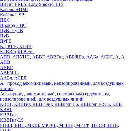
ВВГнг-FRLS (Low Smoke), LTx
Кабель HDMI
Кабель USB
ПВС
Провод ПВС
ПуВ, ПуГВ
ПуВ
ПуГВ
КГ, КГН, КГВВ
КГВВнг,КГВЭнг
АПВ, АПУНП, АВВГ, АВВГнг, АВБбШв, ААБл, АСБЛ, А, А
АПВ
АВВГ
АВБбШв
ААБл, АСБЛ
А - провод алюминиевый, неизолированный, для воздушных
линий
АС - провод алюминиевый, со стальным сердечником,
неизолированный, для воздушных линий
КВВГ, КВВГнг, КВВГЭнг, КВВГнг-LS, КВВГнг-FRLS, КВВ
КВВГ
КВВГнг
КВВГнг-LS
БПВЛ, ВПП, МКШ, МКЭШ, МГШВ, МГТФ, ПНСВ, ППВ,
РПШ,