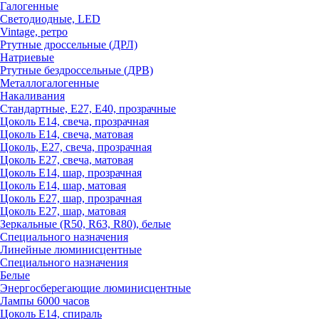
Галогенные
Светодиодные, LED
Vintage, ретро
Ртутные дроссельные (ДРЛ)
Натриевые
Ртутные бездроссельные (ДРВ)
Металлогалогенные
Накаливания
Стандартные, Е27, Е40, прозрачные
Цоколь Е14, свеча, прозрачная
Цоколь Е14, свеча, матовая
Цоколь, Е27, свеча, прозрачная
Цоколь Е27, свеча, матовая
Цоколь Е14, шар, прозрачная
Цоколь Е14, шар, матовая
Цоколь Е27, шар, прозрачная
Цоколь Е27, шар, матовая
Зеркальные (R50, R63, R80), белые
Специального назначения
Линейные люминисцентные
Специального назначения
Белые
Энергосберегающие люминисцентные
Лампы 6000 часов
Цоколь Е14, спираль