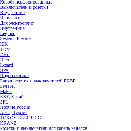
Короба перфорированные
Выключатели и розетки
Внутренние
Наружные
Для электроплит
Внутренние
Legrand
Systeme Electric
IEK
TDM
DKC
Bironi
Lezard
ЭРА
Подрозетники
Блоки розеток и выключателей БКВР
БелТИЗ
Makel
EKF, Китай
SPL
Прочие Россия
Arvia, Турция
TOKOV ELECTRIC
KRANZ
Розетки и выключатели для кабель-каналов