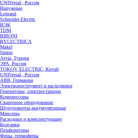
UNIVersal , Россия
Наружные
Legrand
Schneider Electric
ИЭК
TDM
BIRONI
BYLECTRICA
Makel
Simon
Arvia, Турция
ЭРА, Россия
TOKOV ELECTRIC, Китай
UNIVersal , Россия
ABB, Германия
Электроинструмент и расходники
Генераторы, электростанции
Компрессоры
Сварочное оборудование
Шуруповерты аккумуляторные
Миксеры
Расходики и комплектующие
Болгарки
Перфораторы
Фены, термофены