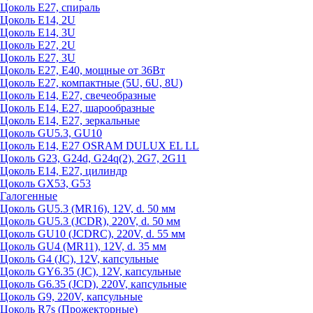
Цоколь Е27, спираль
Цоколь Е14, 2U
Цоколь Е14, 3U
Цоколь Е27, 2U
Цоколь Е27, 3U
Цоколь Е27, Е40, мощные от 36Вт
Цоколь Е27, компактные (5U, 6U, 8U)
Цоколь Е14, Е27, свечеобразные
Цоколь Е14, Е27, шарообразные
Цоколь Е14, Е27, зеркальные
Цоколь GU5.3, GU10
Цоколь Е14, Е27 OSRAM DULUX EL LL
Цоколь G23, G24d, G24q(2), 2G7, 2G11
Цоколь Е14, Е27, цилиндр
Цоколь GX53, G53
Галогенные
Цоколь GU5.3 (MR16), 12V, d. 50 мм
Цоколь GU5.3 (JCDR), 220V, d. 50 мм
Цоколь GU10 (JCDRC), 220V, d. 55 мм
Цоколь GU4 (MR11), 12V, d. 35 мм
Цоколь G4 (JC), 12V, капсульные
Цоколь GY6.35 (JC), 12V, капсульные
Цоколь G6.35 (JCD), 220V, капсульные
Цоколь G9, 220V, капсульные
Цоколь R7s (Прожекторные)