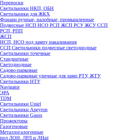
Переноски
Светильники НКП, ОБН
Светильники для ЖКХ
Фонари ручные, налобные, промышленные
Подвесные НСП НСО РСП ЖСП РСУ ЖСУ ССП
РСП, РПП
ЖСП
НСП, НСО под лампу накаливания
ССП Светильники подвесные светодиодные
Светильники точечные
Стандратные
Светодиодные
Садово-парковые
Садово-парковые уличные для ламп РТУ, ЖТУ
Светильники НТУ
Navigator
ЭРА
TDM
Светильники Uniel
Светильники Apeyron
Светильники Gauss
Прожекторы
Галогеновые
Металлогалогенные
под ЛОН, ДРЛ и ДНат