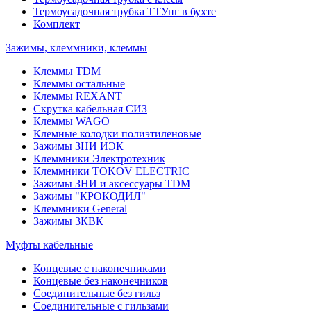
Термоусадочная трубка ТТУнг в бухте
Комплект
Зажимы, клеммники, клеммы
Клеммы TDM
Клеммы остальные
Клеммы REXANT
Скрутка кабельная СИЗ
Клеммы WAGO
Клемные колодки полиэтиленовые
Зажимы ЗНИ ИЭК
Клеммники Электротехник
Клеммники TOKOV ELECTRIC
Зажимы ЗНИ и аксессуары TDM
Зажимы "КРОКОДИЛ"
Клеммники General
Зажимы 3КВК
Муфты кабельные
Концевые с наконечниками
Концевые без наконечников
Соединительные без гильз
Соединительные с гильзами