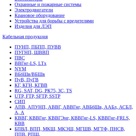
Охранные и пожарные системы
Электродвигатели
Крановое оборудование
Устройства для борьбы с вредителями
Изделия для ЛЭП
Кабельная продукция
ПУНП, ПБПП, ПУВВ
ПУГНП, ШВВП
ПВС
ВВГнг-LS, LTx
NYM
ВБбШв/ВБШв
ПуВ, ПуГВ
КГ, КГН, КГВВ
RG, SAT, DG, РК75, 3С, TS
UTP, FTP, SFTP, SSTP
СИП
АПВ, АПУНП, АВВГ, АВВГнг, АВБбШв, ААБл, АСБЛ,
А, А
КВВГ, КВВГнг, КВВГЭнг, КВВГнг-LS, КВВГнг-FRLS,
КВВ
БПВЛ, ВПП, МКШ, МКЭШ, МГШВ, МГТФ, ПНСВ,
ППВ, РПШ,