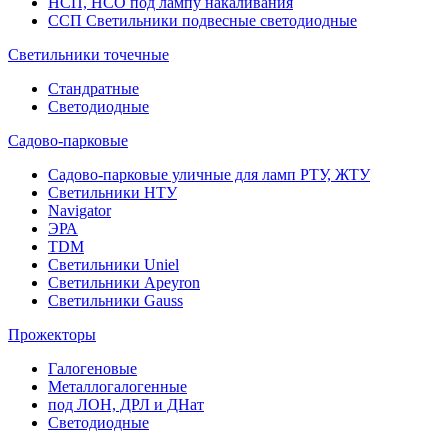
НСП, НСО под лампу накаливания
ССП Светильники подвесные светодиодные
Светильники точечные
Стандратные
Светодиодные
Садово-парковые
Садово-парковые уличные для ламп РТУ, ЖТУ
Светильники НТУ
Navigator
ЭРА
TDM
Светильники Uniel
Светильники Apeyron
Светильники Gauss
Прожекторы
Галогеновые
Металлогалогенные
под ЛОН, ДРЛ и ДНат
Светодиодные