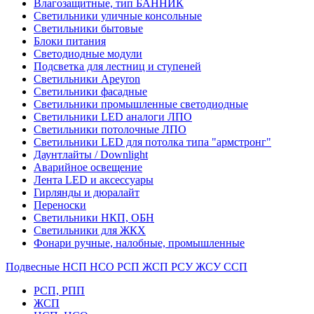
Влагозащитные, тип БАННИК
Светильники уличные консольные
Светильники бытовые
Блоки питания
Светодиодные модули
Подсветка для лестниц и ступеней
Светильники Apeyron
Светильники фасадные
Светильники промышленные светодиодные
Светильники LED аналоги ЛПО
Светильники потолочные ЛПО
Светильники LED для потолка типа "армстронг"
Даунтлайты / Downlight
Аварийное освещение
Лента LED и аксессуары
Гирлянды и дюралайт
Переноски
Светильники НКП, ОБН
Светильники для ЖКХ
Фонари ручные, налобные, промышленные
Подвесные НСП НСО РСП ЖСП РСУ ЖСУ ССП
РСП, РПП
ЖСП