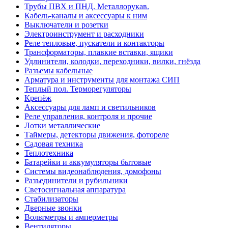
Трубы ПВХ и ПНД. Металлорукав.
Кабель-каналы и аксессуары к ним
Выключатели и розетки
Электроинструмент и расходники
Реле тепловые, пускатели и контакторы
Трансформаторы, плавкие вставки, ящики
Удлинители, колодки, переходники, вилки, гнёзда
Разъемы кабельные
Арматура и инструменты для монтажа СИП
Теплый пол. Терморегуляторы
Крепёж
Аксессуары для ламп и светильников
Реле управления, контроля и прочие
Лотки металлические
Таймеры, детекторы движения, фотореле
Садовая техника
Теплотехника
Батарейки и аккумуляторы бытовые
Системы видеонаблюдения, домофоны
Разъединители и рубильники
Светосигнальная аппаратура
Стабилизаторы
Дверные звонки
Вольтметры и амперметры
Вентиляторы