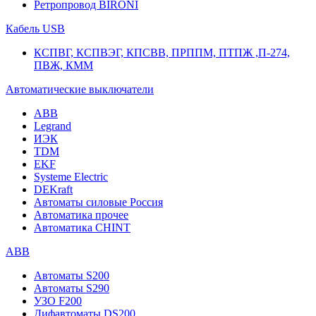
Ретропровод BIRONI
Кабель USB
КСПВГ, КСПВЭГ, КПСВВ, ПРППМ, ПТПЖ ,П-274,
ПВЖ, КММ
Автоматические выключатели
ABB
Legrand
ИЭК
TDM
EKF
Systeme Electric
DEKraft
Автоматы силовые Россия
Автоматика прочее
Автоматика CHINT
ABB
Автоматы S200
Автоматы S290
УЗО F200
Дифавтоматы DS200