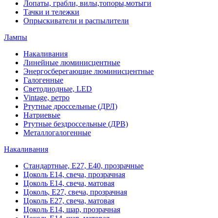
Лопаты, грабли, вилы,топоры,мотыги
Тачки и тележки
Опрыскиватели и распылители
Лампы
Накаливания
Линейные люминисцентные
Энергосберегающие люминисцентные
Галогенные
Светодиодные, LED
Vintage, ретро
Ртутные дроссельные (ДРЛ)
Натриевые
Ртутные бездроссельные (ДРВ)
Металлогалогенные
Накаливания
Стандартные, Е27, Е40, прозрачные
Цоколь Е14, свеча, прозрачная
Цоколь Е14, свеча, матовая
Цоколь, Е27, свеча, прозрачная
Цоколь Е27, свеча, матовая
Цоколь Е14, шар, прозрачная