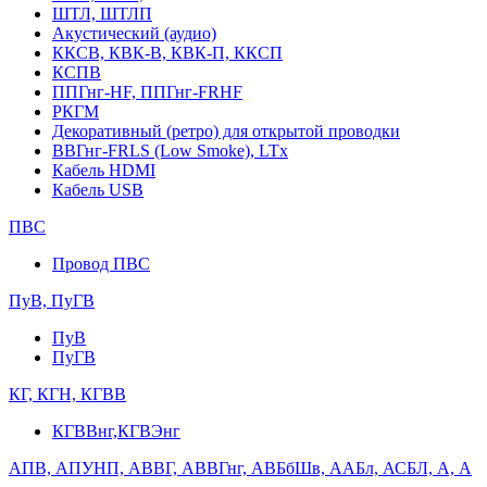
ШТЛ, ШТЛП
Акустический (аудио)
ККСВ, КВК-В, КВК-П, ККСП
КСПВ
ППГнг-HF, ППГнг-FRHF
РКГМ
Декоративный (ретро) для открытой проводки
ВВГнг-FRLS (Low Smoke), LTx
Кабель HDMI
Кабель USB
ПВС
Провод ПВС
ПуВ, ПуГВ
ПуВ
ПуГВ
КГ, КГН, КГВВ
КГВВнг,КГВЭнг
АПВ, АПУНП, АВВГ, АВВГнг, АВБбШв, ААБл, АСБЛ, А, А