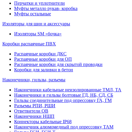
Перчатки и уплотнители
Муфты металло рукав- коробка
Муфты остальные
Изоляторы для шин и аксессуары
Изоляторы SM «бочка»
Коробки распаячные ПВХ
Распаячные коробки ДКС
Распаячные коробки для ОП
Распаячные коробки для скрытой проводки
Коробки для заливки в бетон
Наконечники, гильзы, разъемы
Наконечники кабельные неизолированные ТМЛ, ТА
Наконечники и гильзы болтовые ГД, НБ, СД, СБ
Гильзы соединительные под опрессовку ГА, ГМ
Разъемы РПИ, РШИ
Ответвители ОВ
Наконечники НШП
Коннекторы кабельные IP68
Наконечник алюмомедный под опрессовку ТАМ