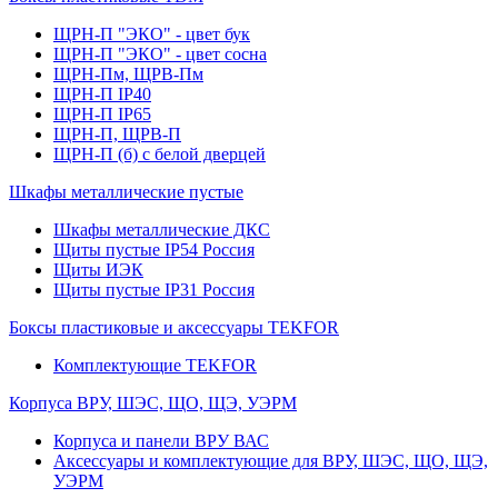
ЩРН-П "ЭКО" - цвет бук
ЩРН-П "ЭКО" - цвет сосна
ЩРН-Пм, ЩРВ-Пм
ЩРН-П IP40
ЩРН-П IP65
ЩРН-П, ЩРВ-П
ЩРН-П (б) с белой дверцей
Шкафы металлические пустые
Шкафы металлические ДКС
Щиты пустые IP54 Россия
Щиты ИЭК
Щиты пустые IP31 Россия
Боксы пластиковые и аксессуары TEKFOR
Комплектующие TEKFOR
Корпуса ВРУ, ШЭС, ЩО, ЩЭ, УЭРМ
Корпуса и панели ВРУ ВАС
Аксессуары и комплектующие для ВРУ, ШЭС, ЩО, ЩЭ,
УЭРМ