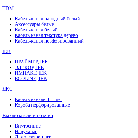
TDM
Кабель-канал народный белый
Аксессуары белые
Кабель-канал белый
Кабель-канал текстура дерево
Кабель-канал перфорированный
IEK
ПРАЙМЕР, IEK
ЭЛЕКОР, IEK
ИМПАКТ, IEK
ECOLINE, IEK
ДКС
Кабель-каналы In-liner
Короба перфорированные
Выключатели и розетки
Внутренние
Наружные
Для электроплит