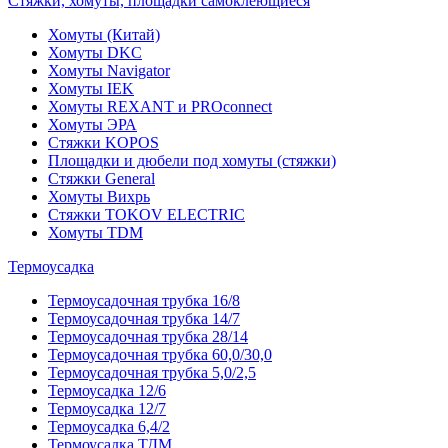
Стяжки, хомуты, площадки самоклеющиеся
Хомуты (Китай)
Хомуты DKC
Хомуты Navigator
Хомуты IEK
Хомуты REXANT и PROconnect
Хомуты ЭРА
Стяжки KOPOS
Площадки и дюбели под хомуты (стяжки)
Стяжки General
Хомуты Вихрь
Стяжки TOKOV ELECTRIC
Хомуты TDM
Термоусадка
Термоусадочная трубка 16/8
Термоусадочная трубка 14/7
Термоусадочная трубка 28/14
Термоусадочная трубка 60,0/30,0
Термоусадочная трубка 5,0/2,5
Термоусадка 12/6
Термоусадка 12/7
Термоусадка 6,4/2
Термоусадка ТДМ