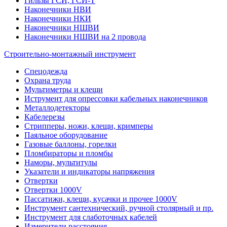
Гильзы ГСИ, ГСИ-Т
Наконечники НВИ
Наконечники НКИ
Наконечники НШВИ
Наконечники НШВИ на 2 провода
Строительно-монтажный инструмент
Спецодежда
Охрана труда
Мультиметры и клещи
Иструмент для опрессовки кабельных наконечников
Металлодетекторы
Кабелерезы
Стрипперы, ножи, клещи, кримперы
Паяльное оборудование
Газовые баллоны, горелки
Пломбираторы и пломбы
Наморы, мультитулы
Указатели и индикаторы напряжения
Отвертки
Отвертки 1000V
Пассатижи, клещи, кусачки и прочее 1000V
Инструмент сантехнический, ручной столярный и пр.
Инструмент для слаботочных кабелей
Измерители расстояния