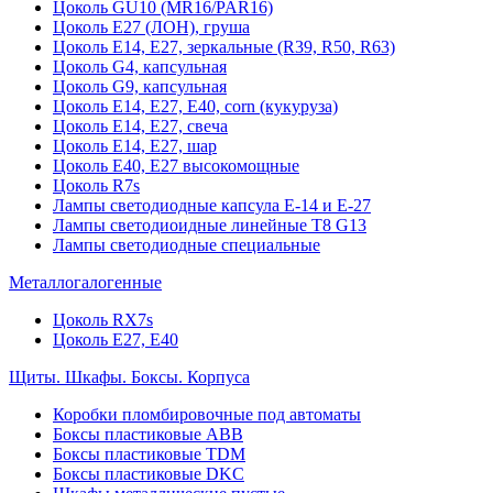
Цоколь GU10 (MR16/PAR16)
Цоколь Е27 (ЛОН), груша
Цоколь Е14, Е27, зеркальные (R39, R50, R63)
Цоколь G4, капсульная
Цоколь G9, капсульная
Цоколь Е14, Е27, Е40, corn (кукуруза)
Цоколь Е14, Е27, свеча
Цоколь Е14, Е27, шар
Цоколь Е40, Е27 высокомощные
Цоколь R7s
Лампы светодиодные капсула Е-14 и Е-27
Лампы светодиоидные линейные T8 G13
Лампы светодиодные специальные
Металлогалогенные
Цоколь RX7s
Цоколь Е27, E40
Щиты. Шкафы. Боксы. Корпуса
Коробки пломбировочные под автоматы
Боксы пластиковые ABB
Боксы пластиковые TDM
Боксы пластиковые DKC