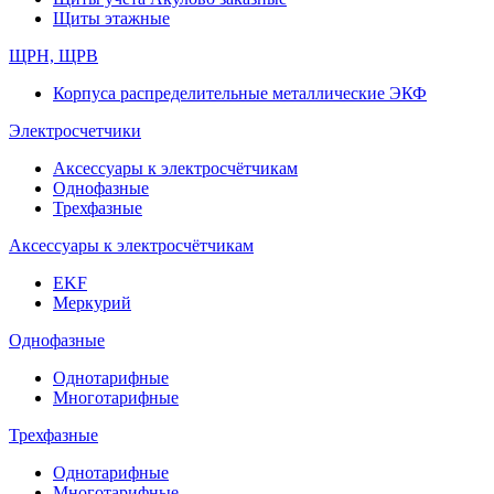
Щиты этажные
ЩРН, ЩРВ
Корпуса распределительные металлические ЭКФ
Электросчетчики
Аксессуары к электросчётчикам
Однофазные
Трехфазные
Аксессуары к электросчётчикам
EKF
Меркурий
Однофазные
Однотарифные
Многотарифные
Трехфазные
Однотарифные
Многотарифные