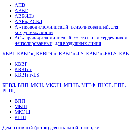
АПВ
АВВГ
АВБбШв
ААБл, АСБЛ
А - провод алюминиевый, неизолированный, для
воздушных линий
АС - провод алюминиевый, со стальным сердечником,
неизолированный, для воздушных линий
КВВГ, КВВГнг, КВВГЭнг, КВВГнг-LS, КВВГнг-FRLS, КВВ
КВВГ
КВВГнг
КВВГнг-LS
БПВЛ, ВПП, МКШ, МКЭШ, МГШВ, МГТФ, ПНСВ, ППВ,
РПШ,
ВПП
МКШ
МКЭШ
РПШ
Декоративный (ретро) для открытой проводки