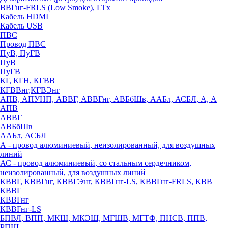
ВВГнг-FRLS (Low Smoke), LTx
Кабель HDMI
Кабель USB
ПВС
Провод ПВС
ПуВ, ПуГВ
ПуВ
ПуГВ
КГ, КГН, КГВВ
КГВВнг,КГВЭнг
АПВ, АПУНП, АВВГ, АВВГнг, АВБбШв, ААБл, АСБЛ, А, А
АПВ
АВВГ
АВБбШв
ААБл, АСБЛ
А - провод алюминиевый, неизолированный, для воздушных
линий
АС - провод алюминиевый, со стальным сердечником,
неизолированный, для воздушных линий
КВВГ, КВВГнг, КВВГЭнг, КВВГнг-LS, КВВГнг-FRLS, КВВ
КВВГ
КВВГнг
КВВГнг-LS
БПВЛ, ВПП, МКШ, МКЭШ, МГШВ, МГТФ, ПНСВ, ППВ,
РПШ,