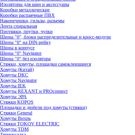
Изоляторы для шин и аксессуары
Коробки металлические
Коробки распаячные ПВХ
Наконечники, гильзы, разъемы
Лента спиральная
Протяжки, прутки, чулки
Шины "0", блоки распределительные и кросс-модули
Шины "0" на DIN-рейку
Шины в корпусе
Шины "0" Navigator
Шины "0" без изолятора
Стяжки, хомуты, площадки самоклеющиеся
Хомуты (Китай)
Хомуты DKC
Хомуты Navigator
Хомуты IEK
Хомуты REXANT и PROconnect
Хомуты ЭРА
Стяжки KOPOS
Площадки и дюбели под хомуты (стяжки)
Стяжки General
Хомуты Вихрь
Стяжки TOKOV ELECTRIC
Хомуты TDM
Термоусадка