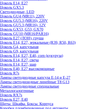
Цоколь E14, E27
Цоколь GX5.3
Светодиодные, LED
Цоколь GU4 (MR11), 220V
Цоколь GU5.3 (MR16), 220V
Цоколь GU5.3 (MR16), 12V
Цоколь GX53, G53, GX70
Цоколь GU10 (MR16/PAR16)
Цоколь Е27 (ЛОН), груша
Цоколь Е14, Е27, зеркальные (R39, R50, R63)
Цоколь G4, капсульная
Цоколь G9, капсульная
Цоколь Е14, Е27, Е40, corn (кукуруза)
Цоколь Е14, Е27, свеча
Цоколь Е14, Е27, шар
Цоколь Е40, Е27 высокомощные
Цоколь R7s
Лампы светодиодные капсула Е-14 и Е-27
Лампы светодиоидные линейные T8 G13
Лампы светодиодные специальные
Металлогалогенные
Цоколь RX7s
Цоколь Е27, E40
Щиты. Шкафы. Боксы. Корпуса
Коробки пломбировочные под автоматы