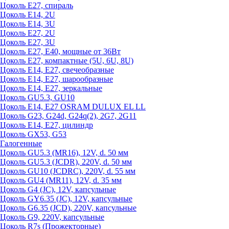
Цоколь Е27, спираль
Цоколь Е14, 2U
Цоколь Е14, 3U
Цоколь Е27, 2U
Цоколь Е27, 3U
Цоколь Е27, Е40, мощные от 36Вт
Цоколь Е27, компактные (5U, 6U, 8U)
Цоколь Е14, Е27, свечеобразные
Цоколь Е14, Е27, шарообразные
Цоколь Е14, Е27, зеркальные
Цоколь GU5.3, GU10
Цоколь Е14, Е27 OSRAM DULUX EL LL
Цоколь G23, G24d, G24q(2), 2G7, 2G11
Цоколь Е14, Е27, цилиндр
Цоколь GX53, G53
Галогенные
Цоколь GU5.3 (MR16), 12V, d. 50 мм
Цоколь GU5.3 (JCDR), 220V, d. 50 мм
Цоколь GU10 (JCDRC), 220V, d. 55 мм
Цоколь GU4 (MR11), 12V, d. 35 мм
Цоколь G4 (JC), 12V, капсульные
Цоколь GY6.35 (JC), 12V, капсульные
Цоколь G6.35 (JCD), 220V, капсульные
Цоколь G9, 220V, капсульные
Цоколь R7s (Прожекторные)