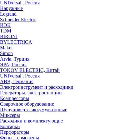
UNIVersal , Россия
Наружные
Legrand
Schneider Electric
ИЭК
TDM
BIRONI
BYLECTRICA
Makel
Simon
Arvia, Турция
ЭРА, Россия
TOKOV ELECTRIC, Китай
UNIVersal , Россия
ABB, Германия
Электроинструмент и расходники
Генераторы, электростанции
Компрессоры
Сварочное оборудование
Шуруповерты аккумуляторные
Миксеры
Расходики и комплектующие
Болгарки
Перфораторы
Фены, термофены