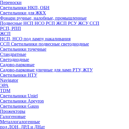
Переноски
Светильники НКП, ОБН
Светильники для ЖКХ
Фонари ручные, налобные, промышленные
Подвесные НСП НСО РСП ЖСП РСУ ЖСУ ССП
РСП, РПП
ЖСП
НСП, НСО под лампу накаливания
ССП Светильники подвесные светодиодные
Светильники точечные
Стандратные
Светодиодные
Садово-парковые
Садово-парковые уличные для ламп РТУ, ЖТУ
Светильники НТУ
Navigator
ЭРА
TDM
Светильники Uniel
Светильники Apeyron
Светильники Gauss
Прожекторы
Галогеновые
Металлогалогенные
под ЛОН, ДРЛ и ДНат