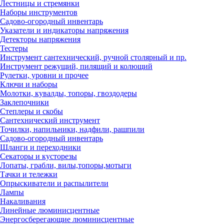
Лестницы и стремянки
Наборы инструментов
Садово-огородный инвентарь
Указатели и индикаторы напряжения
Детекторы напряжения
Тестеры
Инструмент сантехнический, ручной столярный и пр.
Инструмент режущий, пилящий и колющий
Рулетки, уровни и прочее
Ключи и наборы
Молотки, кувалды, топоры, гвоздодеры
Заклепочники
Степлеры и скобы
Сантехнический инструмент
Точилки, напильники, надфили, рашпили
Садово-огородный инвентарь
Шланги и переходники
Секаторы и кусторезы
Лопаты, грабли, вилы,топоры,мотыги
Тачки и тележки
Опрыскиватели и распылители
Лампы
Накаливания
Линейные люминисцентные
Энергосберегающие люминисцентные