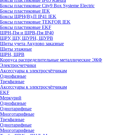
Боксы пластиковые IP65 Kaedra
Боксы пластиковые City9 Box Systeme Electric
Боксы пластиковые IEK
Боксы ЩРН(В)-П IP41 IEK
Боксы пластиковые TEKFOR IEK
Боксы пластиковые EKF
ЩРН-Пм и ЩРВ-Пм IP40
ЩРУ, ЩУ, ЩУРН, ЩУРВ
Щиты учета Акулово заказные
Щиты этажные
ЩРН, ЩРВ
Корпуса распределительные металлические ЭКФ
Электросчетчики
Аксессуары к электросчётчикам
Однофазные
Трехфазные
Аксессуары к электросчётчикам
EKF
Меркурий
Однофазные
Однотарифные
Многотарифные
Трехфазные
Однотарифные
Многотарифные