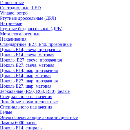
Галогенные
Светодиодные, LED
Vintage, ретро
Ртутные дроссельные (ДРЛ)
Натриевые
Ртутные бездроссельные (ДРВ)
Металлогалогенные
Накаливания
Стандартные, Е27, Е40, прозрачные
Цоколь Е14, свеча, прозрачная
Цоколь Е14, свеча, матовая
Цоколь, Е27, свеча, прозрачная
Цоколь Е27, свеча, матовая
Цоколь Е14, шар, прозрачная
Цоколь Е14, шар, матовая
Цоколь Е27, шар, прозрачная
Цоколь Е27, шар, матовая
Зеркальные (R50, R63, R80), белые
Специального назначения
Линейные люминисцентные
Специального назначения
Белые
Энергосберегающие люминисцентные
Лампы 6000 часов
Цоколь Е14, спираль