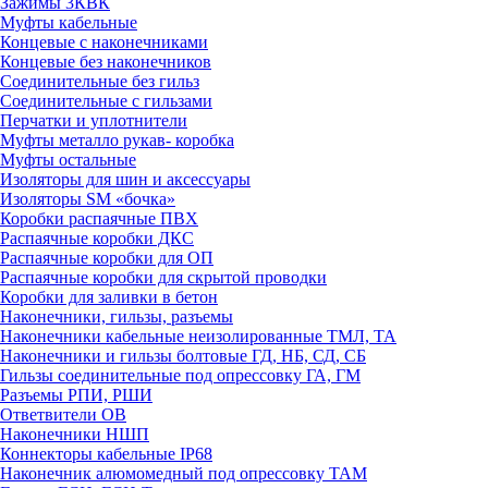
Зажимы 3КВК
Муфты кабельные
Концевые с наконечниками
Концевые без наконечников
Соединительные без гильз
Соединительные с гильзами
Перчатки и уплотнители
Муфты металло рукав- коробка
Муфты остальные
Изоляторы для шин и аксессуары
Изоляторы SM «бочка»
Коробки распаячные ПВХ
Распаячные коробки ДКС
Распаячные коробки для ОП
Распаячные коробки для скрытой проводки
Коробки для заливки в бетон
Наконечники, гильзы, разъемы
Наконечники кабельные неизолированные ТМЛ, ТА
Наконечники и гильзы болтовые ГД, НБ, СД, СБ
Гильзы соединительные под опрессовку ГА, ГМ
Разъемы РПИ, РШИ
Ответвители ОВ
Наконечники НШП
Коннекторы кабельные IP68
Наконечник алюмомедный под опрессовку ТАМ