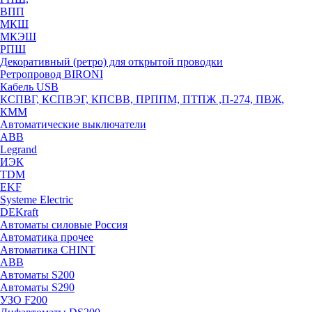
ВПП
МКШ
МКЭШ
РПШ
Декоративный (ретро) для открытой проводки
Ретропровод BIRONI
Кабель USB
КСПВГ, КСПВЭГ, КПСВВ, ПРППМ, ПТПЖ ,П-274, ПВЖ,
КММ
Автоматические выключатели
ABB
Legrand
ИЭК
TDM
EKF
Systeme Electric
DEKraft
Автоматы силовые Россия
Автоматика прочее
Автоматика CHINT
ABB
Автоматы S200
Автоматы S290
УЗО F200