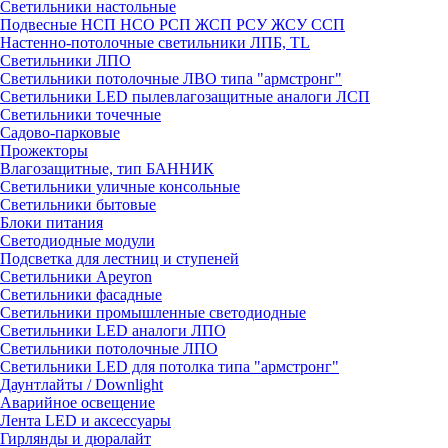
Светильники настольные
Подвесные НСП НСО РСП ЖСП РСУ ЖСУ ССП
Настенно-потолочные светильники ЛПБ, TL
Светильники ЛПО
Светильники потолочные ЛВО типа "армстронг"
Светильники LED пылевлагозащитные аналоги ЛСП
Светильники точечные
Садово-парковые
Прожекторы
Влагозащитные, тип БАННИК
Светильники уличные консольные
Светильники бытовые
Блоки питания
Светодиодные модули
Подсветка для лестниц и ступеней
Светильники Apeyron
Светильники фасадные
Светильники промышленные светодиодные
Светильники LED аналоги ЛПО
Светильники потолочные ЛПО
Светильники LED для потолка типа "армстронг"
Даунтлайты / Downlight
Аварийное освещение
Лента LED и аксессуары
Гирлянды и дюралайт