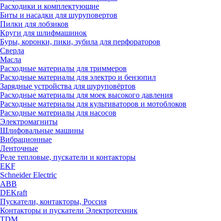
Расходики и комплектующие
Биты и насадки для шуруповертов
Пилки для лобзиков
Круги для шлифмашинок
Буры, коронки, пики, зубила для перфораторов
Сверла
Масла
Расходные материалы для триммеров
Расходные материалы для электро и бензопил
Зарядные устройства для шуруповёртов
Расходные материалы для моек высокого давления
Расходные материалы для культиваторов и мотоблоков
Расходные материалы для насосов
Электромагниты
Шлифовальные машины
Вибрационные
Ленточные
Реле тепловые, пускатели и контакторы
EKF
Schneider Electric
ABB
DEKraft
Пускатели, контакторы, Россия
Контакторы и пускатели Электротехник
TDM