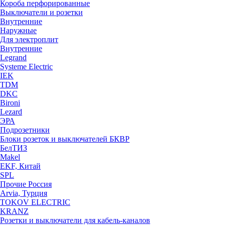
Короба перфорированные
Выключатели и розетки
Внутренние
Наружные
Для электроплит
Внутренние
Legrand
Systeme Electric
IEK
TDM
DKC
Bironi
Lezard
ЭРА
Подрозетники
Блоки розеток и выключателей БКВР
БелТИЗ
Makel
EKF, Китай
SPL
Прочие Россия
Arvia, Турция
TOKOV ELECTRIC
KRANZ
Розетки и выключатели для кабель-каналов