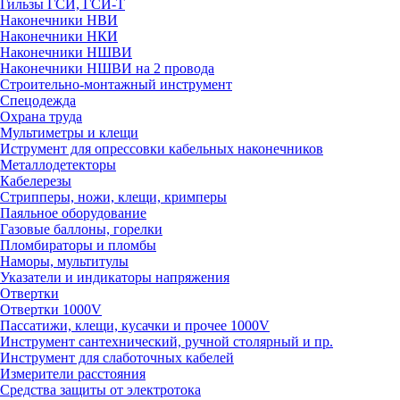
Гильзы ГСИ, ГСИ-Т
Наконечники НВИ
Наконечники НКИ
Наконечники НШВИ
Наконечники НШВИ на 2 провода
Строительно-монтажный инструмент
Спецодежда
Охрана труда
Мультиметры и клещи
Иструмент для опрессовки кабельных наконечников
Металлодетекторы
Кабелерезы
Стрипперы, ножи, клещи, кримперы
Паяльное оборудование
Газовые баллоны, горелки
Пломбираторы и пломбы
Наморы, мультитулы
Указатели и индикаторы напряжения
Отвертки
Отвертки 1000V
Пассатижи, клещи, кусачки и прочее 1000V
Инструмент сантехнический, ручной столярный и пр.
Инструмент для слаботочных кабелей
Измерители расстояния
Средства защиты от электротока