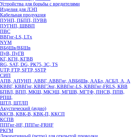
Устройства для борьбы с вредителями
Изделия для ЛЭП
Кабельная продукция
ПУНП, ПБПП, ПУВВ
ПУГНП, ШВВП
ПВС
ВВГнг-LS, LTx
NYM
ВБбШв/ВБШв
ПуВ, ПуГВ
КГ, КГН, КГВВ
RG, SAT, DG, РК75, 3С, TS
UTP, FTP, SFTP, SSTP
СИП
АПВ, АПУНП, АВВГ, АВВГнг, АВБбШв, ААБл, АСБЛ, А, А
КВВГ, КВВГнг, КВВГЭнг, КВВГнг-LS, КВВГнг-FRLS, КВВ
БПВЛ, ВПП, МКШ, МКЭШ, МГШВ, МГТФ, ПНСВ, ППВ,
РПШ,
ШТЛ, ШТЛП
Акустический (аудио)
ККСВ, КВК-В, КВК-П, ККСП
КСПВ
ППГнг-HF, ППГнг-FRHF
РКГМ
Декоративный (ретро) для открытой проводки