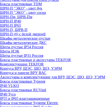
Боксы пластиковые TDM
ЩРН-П "ЭКО" - цвет бук
ЩРН-П "ЭКО" - цвет сосна
ЩРН-Пм, ЩРВ-Пм
ЩРН-П IP40
ЩРН-П IP65
ЩРН-П, ЩРВ-П
ЩРН-П (б) с белой дверцей
Шкафы металлические пустые
Шкафы металлические ДКС
Щиты пустые IP54 Россия
Щиты ИЭК
Щиты пустые IP31 Россия
Боксы пластиковые и аксессуары TEKFOR
Комплектующие TEKFOR
Корпуса ВРУ, ШЭС, ЩО, ЩЭ, УЭРМ
Корпуса и панели ВРУ ВАС
Аксессуары и комплектующие для ВРУ, ШЭС, ЩО, ЩЭ, УЭРМ
Боксы пластиковые Турция
IP40 VI-KO
Боксы пластиковые RUVinil
IP40 Тусо
IP55 и IP65 влагозащищенные
Боксы пластиковые Systeme Electric