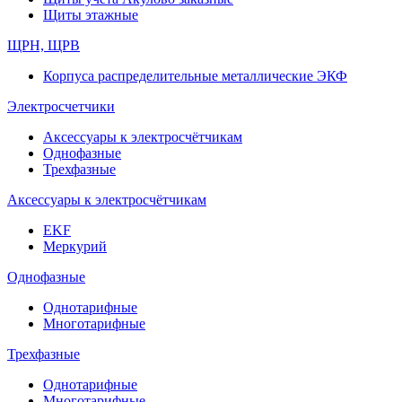
Щиты этажные
ЩРН, ЩРВ
Корпуса распределительные металлические ЭКФ
Электросчетчики
Аксессуары к электросчётчикам
Однофазные
Трехфазные
Аксессуары к электросчётчикам
EKF
Меркурий
Однофазные
Однотарифные
Многотарифные
Трехфазные
Однотарифные
Многотарифные