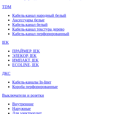
TDM
Кабель-канал народный белый
Аксессуары белые
Кабель-канал белый
Кабель-канал текстура дерево
Кабель-канал перфорированный
IEK
ПРАЙМЕР, IEK
ЭЛЕКОР, IEK
ИМПАКТ, IEK
ECOLINE, IEK
ДКС
Кабель-каналы In-liner
Короба перфорированные
Выключатели и розетки
Внутренние
Наружные
Для электроплит