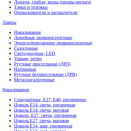
Лопаты, грабли, вилы,топоры,мотыги
Тачки и тележки
Опрыскиватели и распылители
Лампы
Накаливания
Линейные люминисцентные
Энергосберегающие люминисцентные
Галогенные
Светодиодные, LED
Vintage, ретро
Ртутные дроссельные (ДРЛ)
Натриевые
Ртутные бездроссельные (ДРВ)
Металлогалогенные
Накаливания
Стандартные, Е27, Е40, прозрачные
Цоколь Е14, свеча, прозрачная
Цоколь Е14, свеча, матовая
Цоколь, Е27, свеча, прозрачная
Цоколь Е27, свеча, матовая
Цоколь Е14, шар, прозрачная