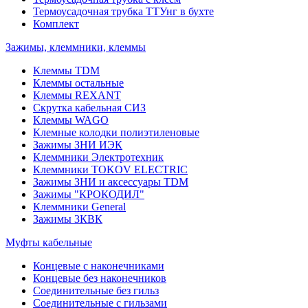
Термоусадочная трубка ТТУнг в бухте
Комплект
Зажимы, клеммники, клеммы
Клеммы TDM
Клеммы остальные
Клеммы REXANT
Скрутка кабельная СИЗ
Клеммы WAGO
Клемные колодки полиэтиленовые
Зажимы ЗНИ ИЭК
Клеммники Электротехник
Клеммники TOKOV ELECTRIC
Зажимы ЗНИ и аксессуары TDM
Зажимы "КРОКОДИЛ"
Клеммники General
Зажимы 3КВК
Муфты кабельные
Концевые с наконечниками
Концевые без наконечников
Соединительные без гильз
Соединительные с гильзами