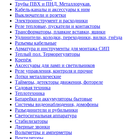
Трубы ПВХ и ПНД. Металлорукав.
Кабель-каналы и аксессуары к ним
Выключатели и розетки
Электроинструмент и расходники
Реле тепловые, пускатели и контакторы
Трансформаторы, плавкие вставки, ящики
Удлинители, колодки, переходники, вилки, гнёзда
Разъемы кабельные
Арматура и инструменты для монтажа СИП
Теплый пол. Терморегуляторы
Крепёж
Аксессуары для ламп и светильников
Реле управления, контроля и прочие
Лотки металлические
Таймеры, детекторы движения, фотореле
Садовая техника
Теплотехника
Батарейки и аккумуляторы бытовые
Системы видеонаблюдения, домофоны
Разъединители и рубильники
Светосигнальная аппаратура
Стабилизаторы
Дверные звонки
Вольтметры и амперметры
Вентиляторы