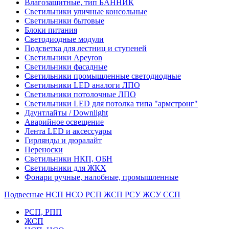
Влагозащитные, тип БАННИК
Светильники уличные консольные
Светильники бытовые
Блоки питания
Светодиодные модули
Подсветка для лестниц и ступеней
Светильники Apeyron
Светильники фасадные
Светильники промышленные светодиодные
Светильники LED аналоги ЛПО
Светильники потолочные ЛПО
Светильники LED для потолка типа "армстронг"
Даунтлайты / Downlight
Аварийное освещение
Лента LED и аксессуары
Гирлянды и дюралайт
Переноски
Светильники НКП, ОБН
Светильники для ЖКХ
Фонари ручные, налобные, промышленные
Подвесные НСП НСО РСП ЖСП РСУ ЖСУ ССП
РСП, РПП
ЖСП