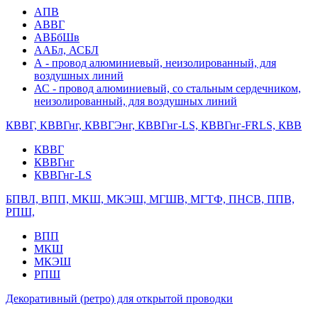
АПВ
АВВГ
АВБбШв
ААБл, АСБЛ
А - провод алюминиевый, неизолированный, для
воздушных линий
АС - провод алюминиевый, со стальным сердечником,
неизолированный, для воздушных линий
КВВГ, КВВГнг, КВВГЭнг, КВВГнг-LS, КВВГнг-FRLS, КВВ
КВВГ
КВВГнг
КВВГнг-LS
БПВЛ, ВПП, МКШ, МКЭШ, МГШВ, МГТФ, ПНСВ, ППВ,
РПШ,
ВПП
МКШ
МКЭШ
РПШ
Декоративный (ретро) для открытой проводки