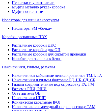
Перчатки и уплотнители
Муфты металло рукав- коробка
Муфты остальные
Изоляторы для шин и аксессуары
Изоляторы SM «бочка»
Коробки распаячные ПВХ
Распаячные коробки ДКС
Распаячные коробки для ОП
Распаячные коробки для скрытой проводки
Коробки для заливки в бетон
Наконечники, гильзы, разъемы
Наконечники кабельные неизолированные ТМЛ, ТА
Наконечники и гильзы болтовые ГД, НБ, СД, СБ
Гильзы соединительные под опрессовку ГА, ГМ
Разъемы РПИ, РШИ
Ответвители ОВ
Наконечники НШП
Коннекторы кабельные IP68
Наконечник алюмомедный под опрессовку ТАМ