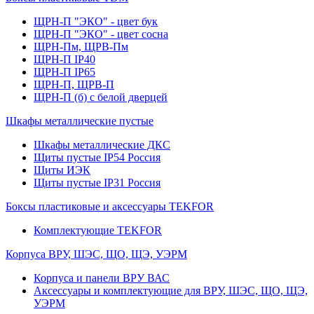
ЩРН-П "ЭКО" - цвет бук
ЩРН-П "ЭКО" - цвет сосна
ЩРН-Пм, ЩРВ-Пм
ЩРН-П IP40
ЩРН-П IP65
ЩРН-П, ЩРВ-П
ЩРН-П (б) с белой дверцей
Шкафы металлические пустые
Шкафы металлические ДКС
Щиты пустые IP54 Россия
Щиты ИЭК
Щиты пустые IP31 Россия
Боксы пластиковые и аксессуары TEKFOR
Комплектующие TEKFOR
Корпуса ВРУ, ШЭС, ЩО, ЩЭ, УЭРМ
Корпуса и панели ВРУ ВАС
Аксессуары и комплектующие для ВРУ, ШЭС, ЩО, ЩЭ,
УЭРМ