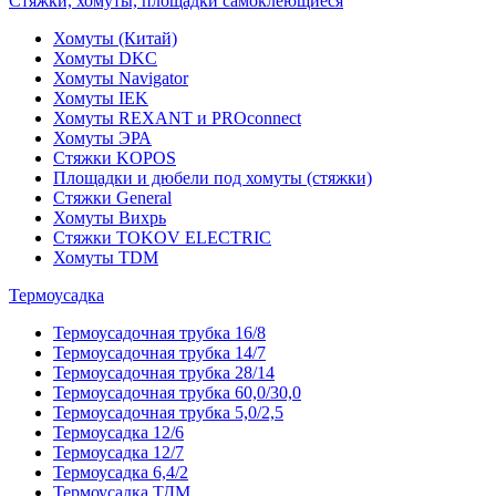
Стяжки, хомуты, площадки самоклеющиеся
Хомуты (Китай)
Хомуты DKC
Хомуты Navigator
Хомуты IEK
Хомуты REXANT и PROconnect
Хомуты ЭРА
Стяжки KOPOS
Площадки и дюбели под хомуты (стяжки)
Стяжки General
Хомуты Вихрь
Стяжки TOKOV ELECTRIC
Хомуты TDM
Термоусадка
Термоусадочная трубка 16/8
Термоусадочная трубка 14/7
Термоусадочная трубка 28/14
Термоусадочная трубка 60,0/30,0
Термоусадочная трубка 5,0/2,5
Термоусадка 12/6
Термоусадка 12/7
Термоусадка 6,4/2
Термоусадка ТДМ