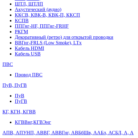
ШТЛ, ШТЛП
Акустический (аудио)
ККСВ, КВК-В, КВК-П, ККСП
КСПВ
ППГнг-HF, ППГнг-FRHF
РКГМ
Декоративный (ретро) для открытой проводки
ВВГнг-FRLS (Low Smoke), LTx
Кабель HDMI
Кабель USB
ПВС
Провод ПВС
ПуВ, ПуГВ
ПуВ
ПуГВ
КГ, КГН, КГВВ
КГВВнг,КГВЭнг
АПВ, АПУНП, АВВГ, АВВГнг, АВБбШв, ААБл, АСБЛ, А, А