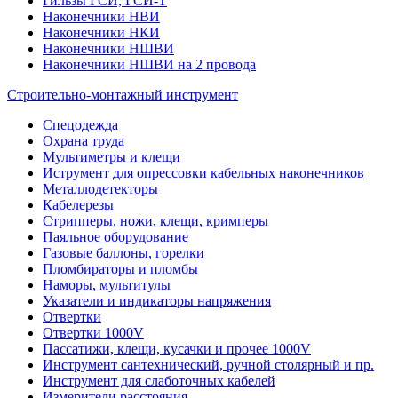
Гильзы ГСИ, ГСИ-Т
Наконечники НВИ
Наконечники НКИ
Наконечники НШВИ
Наконечники НШВИ на 2 провода
Строительно-монтажный инструмент
Спецодежда
Охрана труда
Мультиметры и клещи
Иструмент для опрессовки кабельных наконечников
Металлодетекторы
Кабелерезы
Стрипперы, ножи, клещи, кримперы
Паяльное оборудование
Газовые баллоны, горелки
Пломбираторы и пломбы
Наморы, мультитулы
Указатели и индикаторы напряжения
Отвертки
Отвертки 1000V
Пассатижи, клещи, кусачки и прочее 1000V
Инструмент сантехнический, ручной столярный и пр.
Инструмент для слаботочных кабелей
Измерители расстояния