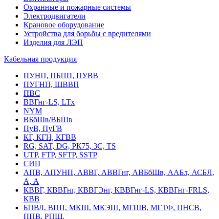
Охранные и пожарные системы
Электродвигатели
Крановое оборудование
Устройства для борьбы с вредителями
Изделия для ЛЭП
Кабельная продукция
ПУНП, ПБПП, ПУВВ
ПУГНП, ШВВП
ПВС
ВВГнг-LS, LTx
NYM
ВБбШв/ВБШв
ПуВ, ПуГВ
КГ, КГН, КГВВ
RG, SAT, DG, РК75, 3С, TS
UTP, FTP, SFTP, SSTP
СИП
АПВ, АПУНП, АВВГ, АВВГнг, АВБбШв, ААБл, АСБЛ,
А, А
КВВГ, КВВГнг, КВВГЭнг, КВВГнг-LS, КВВГнг-FRLS,
КВВ
БПВЛ, ВПП, МКШ, МКЭШ, МГШВ, МГТФ, ПНСВ,
ППВ, РПШ,