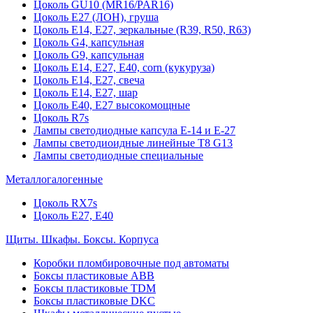
Цоколь GU10 (MR16/PAR16)
Цоколь Е27 (ЛОН), груша
Цоколь Е14, Е27, зеркальные (R39, R50, R63)
Цоколь G4, капсульная
Цоколь G9, капсульная
Цоколь Е14, Е27, Е40, corn (кукуруза)
Цоколь Е14, Е27, свеча
Цоколь Е14, Е27, шар
Цоколь Е40, Е27 высокомощные
Цоколь R7s
Лампы светодиодные капсула Е-14 и Е-27
Лампы светодиоидные линейные T8 G13
Лампы светодиодные специальные
Металлогалогенные
Цоколь RX7s
Цоколь Е27, E40
Щиты. Шкафы. Боксы. Корпуса
Коробки пломбировочные под автоматы
Боксы пластиковые ABB
Боксы пластиковые TDM
Боксы пластиковые DKC