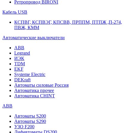
Ретропровод BIRONI
Кабель USB
КСПВГ, КСПВЭГ, КПСВВ, ПРППМ, ПТПЖ ,П-274,
ПВЖ, КММ
Автоматические выключатели
ABB
Legrand
ИЭК
TDM
EKF
Systeme Electric
DEKraft
Автоматы силовые Россия
Автоматика прочее
Автоматика CHINT
ABB
Автоматы S200
Автоматы S290
УЗО F200
Дифавтоматы DS200