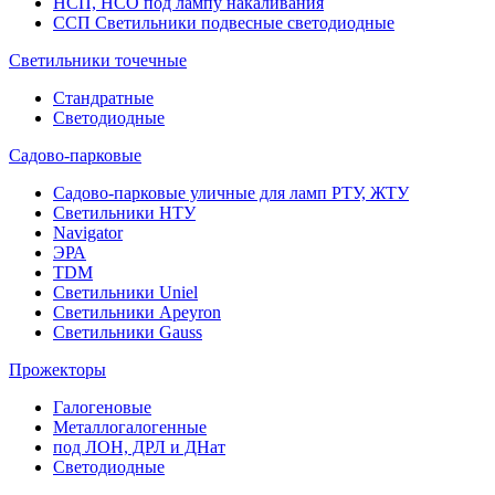
НСП, НСО под лампу накаливания
ССП Светильники подвесные светодиодные
Светильники точечные
Стандратные
Светодиодные
Садово-парковые
Садово-парковые уличные для ламп РТУ, ЖТУ
Светильники НТУ
Navigator
ЭРА
TDM
Светильники Uniel
Светильники Apeyron
Светильники Gauss
Прожекторы
Галогеновые
Металлогалогенные
под ЛОН, ДРЛ и ДНат
Светодиодные