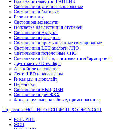
Влагозащитные, тип БАННИК
Светильники уличные консольные
Светильники бытовые
Блоки питания
Светодиодные модули
Подсветка для лестниц и ступеней
Светильники Apeyron
Светильники фасадные
Светильники промышленные светодиодные
Светильники LED аналоги ЛПО
Светильники потолочные ЛПО
Светильники LED для потолка типа "армстронг"
Даунтлайты / Downlight
Аварийное освещение
Лента LED и аксессуары
Гирлянды и дюралайт
Переноски
Светильники НКП, ОБН
Светильники для ЖКХ
Фонари ручные, налобные, промышленные
Подвесные НСП НСО РСП ЖСП РСУ ЖСУ ССП
РСП, РПП
ЖСП