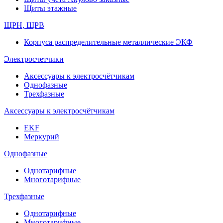
Щиты этажные
ЩРН, ЩРВ
Корпуса распределительные металлические ЭКФ
Электросчетчики
Аксессуары к электросчётчикам
Однофазные
Трехфазные
Аксессуары к электросчётчикам
EKF
Меркурий
Однофазные
Однотарифные
Многотарифные
Трехфазные
Однотарифные
Многотарифные