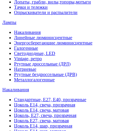
Лопаты, грабли, вилы,топоры,мотыги
Тачки и тележки
Опрыскиватели и распылители
Лампы
Накаливания
Линейные люминисцентные
Энергосберегающие люминисцентные
Галогенные
Светодиодные, LED
Vintage, ретро
Ртутные дроссельные (ДРЛ)
Натриевые
Ртутные бездроссельные (ДРВ)
Металлогалогенные
Накаливания
Стандартные, Е27, Е40, прозрачные
Цоколь Е14, свеча, прозрачная
Цоколь Е14, свеча, матовая
Цоколь, Е27, свеча, прозрачная
Цоколь Е27, свеча, матовая
Цоколь Е14, шар, прозрачная