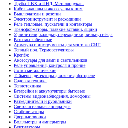
Трубы ПВХ и ПНД. Металлорукав.
Кабель-каналы и аксессуары к ним
Выключатели и розетки
Электроинструмент и расходники
Реле тепловые, пускатели и контакторы
Трансформаторы, плавкие вставки, ящики
Удлинители, колодки, переходники, вилки, гнёзда
Разъемы кабельные
Арматура и инструменты для монтажа СИП
Теплый пол. Терморегуляторы
Крепёж
Аксессуары для ламп и светильников
Реле управления, контроля и прочие
Лотки металлические
Таймеры, детекторы движения, фотореле
Садовая техника
Теплотехника
Батарейки и аккумуляторы бытовые
Системы видеонаблюдения, домофоны
Разъединители и рубильники
Светосигнальная аппаратура
Стабилизаторы
Дверные звонки
Вольтметры и амперметры
Вентиляторы