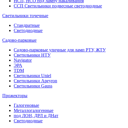
НСП, НСО под лампу накаливания
ССП Светильники подвесные светодиодные
Светильники точечные
Стандратные
Светодиодные
Садово-парковые
Садово-парковые уличные для ламп РТУ, ЖТУ
Светильники НТУ
Navigator
ЭРА
TDM
Светильники Uniel
Светильники Apeyron
Светильники Gauss
Прожекторы
Галогеновые
Металлогалогенные
под ЛОН, ДРЛ и ДНат
Светодиодные