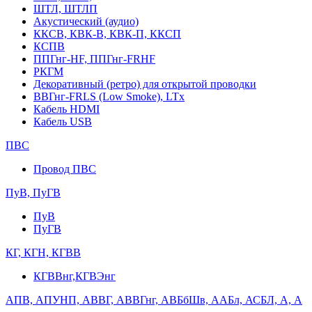
ШТЛ, ШТЛП
Акустический (аудио)
ККСВ, КВК-В, КВК-П, ККСП
КСПВ
ППГнг-HF, ППГнг-FRHF
РКГМ
Декоративный (ретро) для открытой проводки
ВВГнг-FRLS (Low Smoke), LTx
Кабель HDMI
Кабель USB
ПВС
Провод ПВС
ПуВ, ПуГВ
ПуВ
ПуГВ
КГ, КГН, КГВВ
КГВВнг,КГВЭнг
АПВ, АПУНП, АВВГ, АВВГнг, АВБбШв, ААБл, АСБЛ, А, А