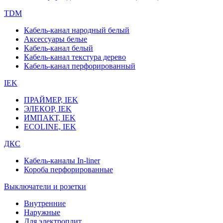
TDM
Кабель-канал народный белый
Аксессуары белые
Кабель-канал белый
Кабель-канал текстура дерево
Кабель-канал перфорированный
IEK
ПРАЙМЕР, IEK
ЭЛЕКОР, IEK
ИМПАКТ, IEK
ECOLINE, IEK
ДКС
Кабель-каналы In-liner
Короба перфорированные
Выключатели и розетки
Внутренние
Наружные
Для электроплит