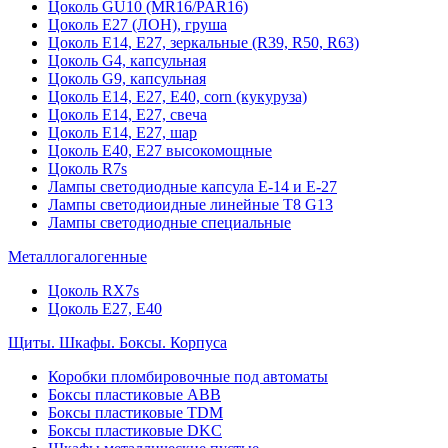
Цоколь GU10 (MR16/PAR16)
Цоколь Е27 (ЛОН), груша
Цоколь Е14, Е27, зеркальные (R39, R50, R63)
Цоколь G4, капсульная
Цоколь G9, капсульная
Цоколь Е14, Е27, Е40, corn (кукуруза)
Цоколь Е14, Е27, свеча
Цоколь Е14, Е27, шар
Цоколь Е40, Е27 высокомощные
Цоколь R7s
Лампы светодиодные капсула Е-14 и Е-27
Лампы светодиоидные линейные T8 G13
Лампы светодиодные специальные
Металлогалогенные
Цоколь RX7s
Цоколь Е27, E40
Щиты. Шкафы. Боксы. Корпуса
Коробки пломбировочные под автоматы
Боксы пластиковые ABB
Боксы пластиковые TDM
Боксы пластиковые DKC