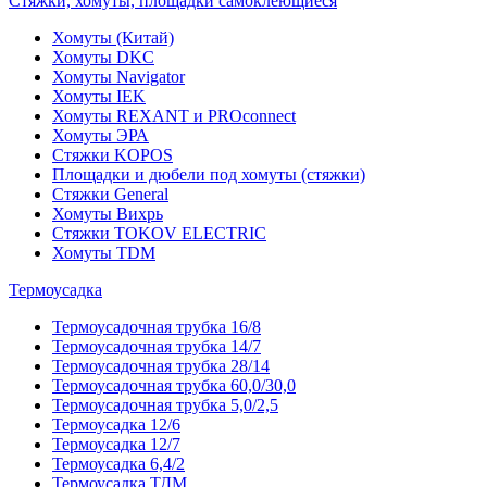
Стяжки, хомуты, площадки самоклеющиеся
Хомуты (Китай)
Хомуты DKC
Хомуты Navigator
Хомуты IEK
Хомуты REXANT и PROconnect
Хомуты ЭРА
Стяжки KOPOS
Площадки и дюбели под хомуты (стяжки)
Стяжки General
Хомуты Вихрь
Стяжки TOKOV ELECTRIC
Хомуты TDM
Термоусадка
Термоусадочная трубка 16/8
Термоусадочная трубка 14/7
Термоусадочная трубка 28/14
Термоусадочная трубка 60,0/30,0
Термоусадочная трубка 5,0/2,5
Термоусадка 12/6
Термоусадка 12/7
Термоусадка 6,4/2
Термоусадка ТДМ