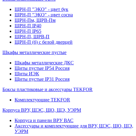
ЩРН-П "ЭКО" - цвет бук
ЩРН-П "ЭКО" - цвет сосна
ЩРН-Пм, ЩРВ-Пм
ЩРН-П IP40
ЩРН-П IP65
ЩРН-П, ЩРВ-П
ЩРН-П (б) с белой дверцей
Шкафы металлические пустые
Шкафы металлические ДКС
Щиты пустые IP54 Россия
Щиты ИЭК
Щиты пустые IP31 Россия
Боксы пластиковые и аксессуары TEKFOR
Комплектующие TEKFOR
Корпуса ВРУ, ШЭС, ЩО, ЩЭ, УЭРМ
Корпуса и панели ВРУ ВАС
Аксессуары и комплектующие для ВРУ, ШЭС, ЩО, ЩЭ,
УЭРМ