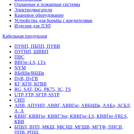
Охранные и пожарные системы
Электродвигатели
Крановое оборудование
Устройства для борьбы с вредителями
Изделия для ЛЭП
Кабельная продукция
ПУНП, ПБПП, ПУВВ
ПУГНП, ШВВП
ПВС
ВВГнг-LS, LTx
NYM
ВБбШв/ВБШв
ПуВ, ПуГВ
КГ, КГН, КГВВ
RG, SAT, DG, РК75, 3С, TS
UTP, FTP, SFTP, SSTP
СИП
АПВ, АПУНП, АВВГ, АВВГнг, АВБбШв, ААБл, АСБЛ,
А, А
КВВГ, КВВГнг, КВВГЭнг, КВВГнг-LS, КВВГнг-FRLS,
КВВ
БПВЛ, ВПП, МКШ, МКЭШ, МГШВ, МГТФ, ПНСВ,
ППВ, РПШ,