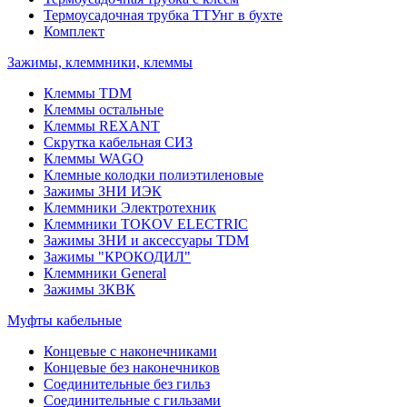
Термоусадочная трубка ТТУнг в бухте
Комплект
Зажимы, клеммники, клеммы
Клеммы TDM
Клеммы остальные
Клеммы REXANT
Скрутка кабельная СИЗ
Клеммы WAGO
Клемные колодки полиэтиленовые
Зажимы ЗНИ ИЭК
Клеммники Электротехник
Клеммники TOKOV ELECTRIC
Зажимы ЗНИ и аксессуары TDM
Зажимы "КРОКОДИЛ"
Клеммники General
Зажимы 3КВК
Муфты кабельные
Концевые с наконечниками
Концевые без наконечников
Соединительные без гильз
Соединительные с гильзами