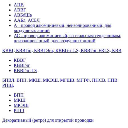
АПВ
АВВГ
АВБбШв
ААБл, АСБЛ
А - провод алюминиевый, неизолированный, для
воздушных линий
АС - провод алюминиевый, со стальным сердечником,
неизолированный, для воздушных линий
КВВГ, КВВГнг, КВВГЭнг, КВВГнг-LS, КВВГнг-FRLS, КВВ
КВВГ
КВВГнг
КВВГнг-LS
БПВЛ, ВПП, МКШ, МКЭШ, МГШВ, МГТФ, ПНСВ, ППВ,
РПШ,
ВПП
МКШ
МКЭШ
РПШ
Декоративный (ретро) для открытой проводки