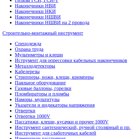
Гильзы ГСИ, ГСИ-Т
Наконечники НВИ
Наконечники НКИ
Наконечники НШВИ
Наконечники НШВИ на 2 провода
Строительно-монтажный инструмент
Спецодежда
Охрана труда
Мультиметры и клещи
Иструмент для опрессовки кабельных наконечников
Металлодетекторы
Кабелерезы
Стрипперы, ножи, клещи, кримперы
Паяльное оборудование
Газовые баллоны, горелки
Пломбираторы и пломбы
Наморы, мультитулы
Указатели и индикаторы напряжения
Отвертки
Отвертки 1000V
Пассатижи, клещи, кусачки и прочее 1000V
Инструмент сантехнический, ручной столярный и пр.
Инструмент для слаботочных кабелей
Измерители расстояния