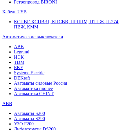
Ретропровод BIRONI
Кабель USB
КСПВГ, КСПВЭГ, КПСВВ, ПРППМ, ПТПЖ ,П-274,
ПВЖ, КММ
Автоматические выключатели
ABB
Legrand
ИЭК
TDM
EKF
Systeme Electric
DEKraft
Автоматы силовые Россия
Автоматика прочее
Автоматика CHINT
ABB
Автоматы S200
Автоматы S290
УЗО F200
Дифавтоматы DS200