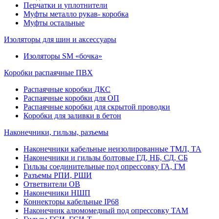
Перчатки и уплотнители
Муфты металло рукав- коробка
Муфты остальные
Изоляторы для шин и аксессуары
Изоляторы SM «бочка»
Коробки распаячные ПВХ
Распаячные коробки ДКС
Распаячные коробки для ОП
Распаячные коробки для скрытой проводки
Коробки для заливки в бетон
Наконечники, гильзы, разъемы
Наконечники кабельные неизолированные ТМЛ, ТА
Наконечники и гильзы болтовые ГД, НБ, СД, СБ
Гильзы соединительные под опрессовку ГА, ГМ
Разъемы РПИ, РШИ
Ответвители ОВ
Наконечники НШП
Коннекторы кабельные IP68
Наконечник алюмомедный под опрессовку ТАМ