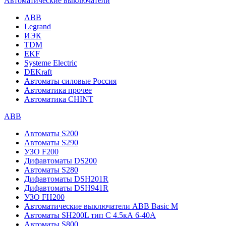
Автоматические выключатели
ABB
Legrand
ИЭК
TDM
EKF
Systeme Electric
DEKraft
Автоматы силовые Россия
Автоматика прочее
Автоматика CHINT
ABB
Автоматы S200
Автоматы S290
УЗО F200
Дифавтоматы DS200
Автоматы S280
Дифавтоматы DSH201R
Дифавтоматы DSH941R
УЗО FH200
Автоматические выключатели ABB Basic M
Автоматы SH200L тип С 4.5кА 6-40А
Автоматы S800