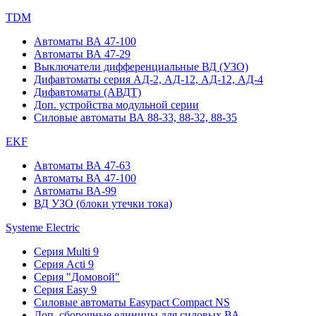
TDM
Автоматы ВА 47-100
Автоматы ВА 47-29
Выключатели дифференциальные ВД (УЗО)
Дифавтоматы серия АД-2, АД-12, АД-12, АД-4
Дифавтоматы (АВДТ)
Доп. устройства модульной серии
Силовые автоматы ВА 88-33, 88-32, 88-35
EKF
Автоматы ВА 47-63
Автоматы ВА 47-100
Автоматы ВА-99
ВД УЗО (блоки утечки тока)
Systeme Electric
Серия Multi 9
Серия Acti 9
Серия "Домовой"
Серия Easy 9
Силовые автоматы Easypact Compact NS
Доп. сборочные единицы для силовых ВА