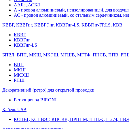
ААБл, АСБЛ
А - провод алюминиевый, неизолированный, для возду
АС - провод алюминиевый, со стальным сердечником, н
КВВГ, КВВГнг, КВВГЭнг, КВВГнг-LS, КВВГнг-FRLS, КВВ
КВВГ
КВВГнг
КВВГнг-LS
БПВЛ, ВПП, МКШ, МКЭШ, МГШВ, МГТФ, ПНСВ, ППВ, РП
ВПП
МКШ
МКЭШ
РПШ
Декоративный (ретро) для открытой проводки
Ретропровод BIRONI
Кабель USB
КСПВГ, КСПВЭГ, КПСВВ, ПРППМ, ПТПЖ ,П-274, ПВ