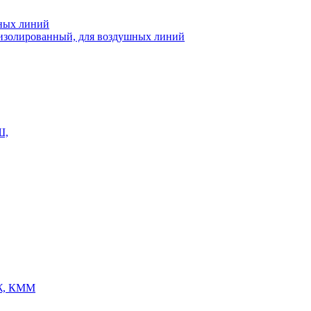
шных линий
еизолированный, для воздушных линий
Ш,
Ж, КММ