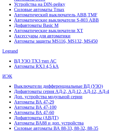
Устройства на DIN-рейку
Силовые автоматы Tmax
Автоматический выключатель ABB TMF
Автоматические выключатели S-803 АВВ
Дифавтоматы Basic M
Автоматические выключатели XT
Аксессуары для автоматики
Автоматы защиты MS116, MS132, MS450
Legrand
ВД УЗО TX3 тип АС
Автоматы RX3 4,5 kA
ИЭК
Выключатели дифференциальные ВД (УЗО)
Дифавтоматы серия АД-2, АД-12, АД-12, АД-4
Доп. устройства модульной серии
Автоматы ВА 47-29
Автоматы ВА 47-100
Автоматы ВА 47-60
Дифавтоматы (АВДТ)
Автоматы ВА88 и доп. устройства
Силовые автоматы ВА 88-33, 88-32, 88-35