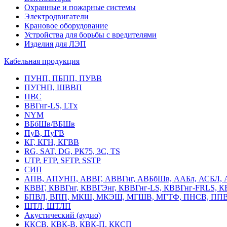
Охранные и пожарные системы
Электродвигатели
Крановое оборудование
Устройства для борьбы с вредителями
Изделия для ЛЭП
Кабельная продукция
ПУНП, ПБПП, ПУВВ
ПУГНП, ШВВП
ПВС
ВВГнг-LS, LTx
NYM
ВБбШв/ВБШв
ПуВ, ПуГВ
КГ, КГН, КГВВ
RG, SAT, DG, РК75, 3С, TS
UTP, FTP, SFTP, SSTP
СИП
АПВ, АПУНП, АВВГ, АВВГнг, АВБбШв, ААБл, АСБЛ, 
КВВГ, КВВГнг, КВВГЭнг, КВВГнг-LS, КВВГнг-FRLS, 
БПВЛ, ВПП, МКШ, МКЭШ, МГШВ, МГТФ, ПНСВ, ППВ
ШТЛ, ШТЛП
Акустический (аудио)
ККСВ, КВК-В, КВК-П, ККСП