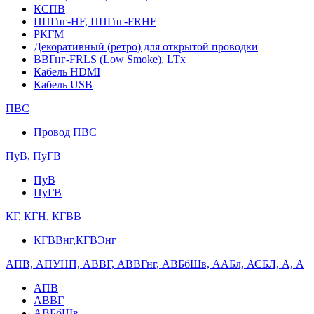
КСПВ
ППГнг-HF, ППГнг-FRHF
РКГМ
Декоративный (ретро) для открытой проводки
ВВГнг-FRLS (Low Smoke), LTx
Кабель HDMI
Кабель USB
ПВС
Провод ПВС
ПуВ, ПуГВ
ПуВ
ПуГВ
КГ, КГН, КГВВ
КГВВнг,КГВЭнг
АПВ, АПУНП, АВВГ, АВВГнг, АВБбШв, ААБл, АСБЛ, А, А
АПВ
АВВГ
АВБбШв