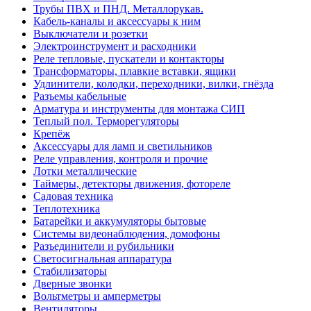
Трубы ПВХ и ПНД. Металлорукав.
Кабель-каналы и аксессуары к ним
Выключатели и розетки
Электроинструмент и расходники
Реле тепловые, пускатели и контакторы
Трансформаторы, плавкие вставки, ящики
Удлинители, колодки, переходники, вилки, гнёзда
Разъемы кабельные
Арматура и инструменты для монтажа СИП
Теплый пол. Терморегуляторы
Крепёж
Аксессуары для ламп и светильников
Реле управления, контроля и прочие
Лотки металлические
Таймеры, детекторы движения, фотореле
Садовая техника
Теплотехника
Батарейки и аккумуляторы бытовые
Системы видеонаблюдения, домофоны
Разъединители и рубильники
Светосигнальная аппаратура
Стабилизаторы
Дверные звонки
Вольтметры и амперметры
Вентиляторы