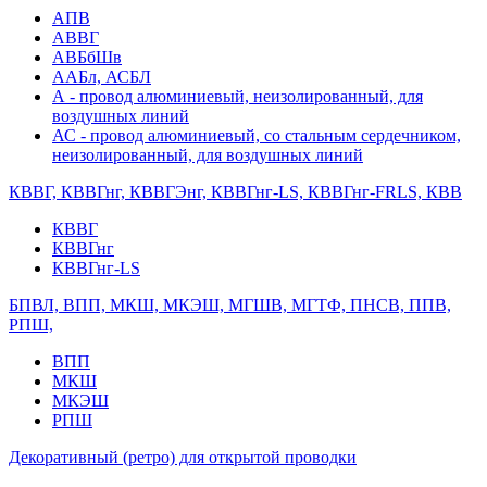
АПВ
АВВГ
АВБбШв
ААБл, АСБЛ
А - провод алюминиевый, неизолированный, для
воздушных линий
АС - провод алюминиевый, со стальным сердечником,
неизолированный, для воздушных линий
КВВГ, КВВГнг, КВВГЭнг, КВВГнг-LS, КВВГнг-FRLS, КВВ
КВВГ
КВВГнг
КВВГнг-LS
БПВЛ, ВПП, МКШ, МКЭШ, МГШВ, МГТФ, ПНСВ, ППВ,
РПШ,
ВПП
МКШ
МКЭШ
РПШ
Декоративный (ретро) для открытой проводки