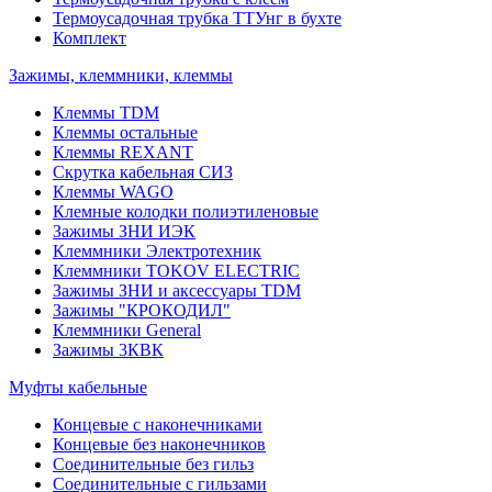
Термоусадочная трубка ТТУнг в бухте
Комплект
Зажимы, клеммники, клеммы
Клеммы TDM
Клеммы остальные
Клеммы REXANT
Скрутка кабельная СИЗ
Клеммы WAGO
Клемные колодки полиэтиленовые
Зажимы ЗНИ ИЭК
Клеммники Электротехник
Клеммники TOKOV ELECTRIC
Зажимы ЗНИ и аксессуары TDM
Зажимы "КРОКОДИЛ"
Клеммники General
Зажимы 3КВК
Муфты кабельные
Концевые с наконечниками
Концевые без наконечников
Соединительные без гильз
Соединительные с гильзами