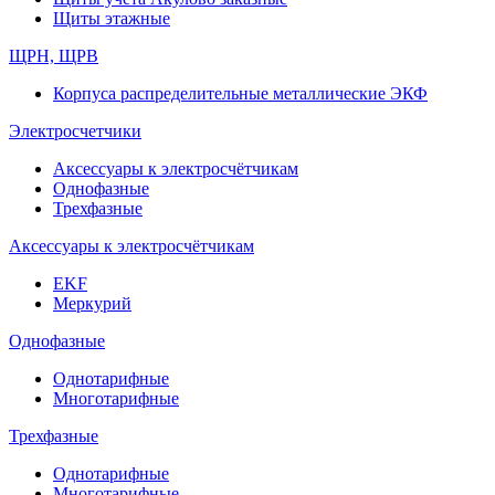
Щиты этажные
ЩРН, ЩРВ
Корпуса распределительные металлические ЭКФ
Электросчетчики
Аксессуары к электросчётчикам
Однофазные
Трехфазные
Аксессуары к электросчётчикам
EKF
Меркурий
Однофазные
Однотарифные
Многотарифные
Трехфазные
Однотарифные
Многотарифные