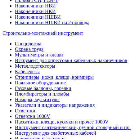
Гильзы ГСИ, ГСИ-Т
Наконечники НВИ
Наконечники НКИ
Наконечники НШВИ
Наконечники НШВИ на 2 провода
Строительно-монтажный инструмент
Спецодежда
Охрана труда
Мультиметры и клещи
Иструмент для опрессовки кабельных наконечников
Металлодетекторы
Кабелерезы
Стрипперы, ножи, клещи, кримперы
Паяльное оборудование
Газовые баллоны, горелки
Пломбираторы и пломбы
Наморы, мультитулы
Указатели и индикаторы напряжения
Отвертки
Отвертки 1000V
Пассатижи, клещи, кусачки и прочее 1000V
Инструмент сантехнический, ручной столярный и пр.
Инструмент для слаботочных кабелей
Измерители расстояния