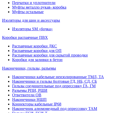
Перчатки и уплотнители
Муфты металло рукав- коробка
Муфты остальные
Изоляторы для шин и аксессуары
Изоляторы SM «бочка»
Коробки распаячные ПВХ
Распаячные коробки ДКС
Распаячные коробки для ОП
Распаячные коробки для скрытой проводки
Коробки для заливки в бетон
Наконечники, гильзы, разъемы
Наконечники кабельные неизолированные ТМЛ, ТА
Наконечники и гильзы болтовые ГД, НБ, СД, СБ
Гильзы соединительные под опрессовку ГА, ГМ
Разъемы РПИ, РШИ
Ответвители ОВ
Наконечники НШП
Коннекторы кабельные IP68
Наконечник алюмомедный под опрессовку ТАМ