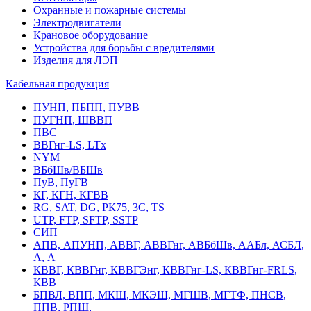
Охранные и пожарные системы
Электродвигатели
Крановое оборудование
Устройства для борьбы с вредителями
Изделия для ЛЭП
Кабельная продукция
ПУНП, ПБПП, ПУВВ
ПУГНП, ШВВП
ПВС
ВВГнг-LS, LTx
NYM
ВБбШв/ВБШв
ПуВ, ПуГВ
КГ, КГН, КГВВ
RG, SAT, DG, РК75, 3С, TS
UTP, FTP, SFTP, SSTP
СИП
АПВ, АПУНП, АВВГ, АВВГнг, АВБбШв, ААБл, АСБЛ,
А, А
КВВГ, КВВГнг, КВВГЭнг, КВВГнг-LS, КВВГнг-FRLS,
КВВ
БПВЛ, ВПП, МКШ, МКЭШ, МГШВ, МГТФ, ПНСВ,
ППВ, РПШ,