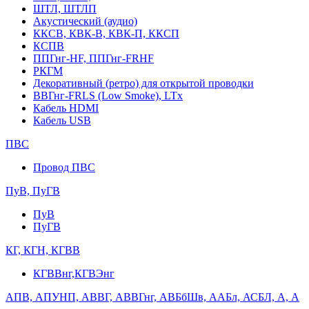
ШТЛ, ШТЛП
Акустический (аудио)
ККСВ, КВК-В, КВК-П, ККСП
КСПВ
ППГнг-HF, ППГнг-FRHF
РКГМ
Декоративный (ретро) для открытой проводки
ВВГнг-FRLS (Low Smoke), LTx
Кабель HDMI
Кабель USB
ПВС
Провод ПВС
ПуВ, ПуГВ
ПуВ
ПуГВ
КГ, КГН, КГВВ
КГВВнг,КГВЭнг
АПВ, АПУНП, АВВГ, АВВГнг, АВБбШв, ААБл, АСБЛ, А, А