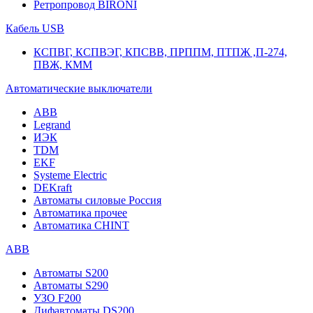
Ретропровод BIRONI
Кабель USB
КСПВГ, КСПВЭГ, КПСВВ, ПРППМ, ПТПЖ ,П-274,
ПВЖ, КММ
Автоматические выключатели
ABB
Legrand
ИЭК
TDM
EKF
Systeme Electric
DEKraft
Автоматы силовые Россия
Автоматика прочее
Автоматика CHINT
ABB
Автоматы S200
Автоматы S290
УЗО F200
Дифавтоматы DS200