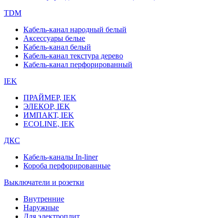
TDM
Кабель-канал народный белый
Аксессуары белые
Кабель-канал белый
Кабель-канал текстура дерево
Кабель-канал перфорированный
IEK
ПРАЙМЕР, IEK
ЭЛЕКОР, IEK
ИМПАКТ, IEK
ECOLINE, IEK
ДКС
Кабель-каналы In-liner
Короба перфорированные
Выключатели и розетки
Внутренние
Наружные
Для электроплит