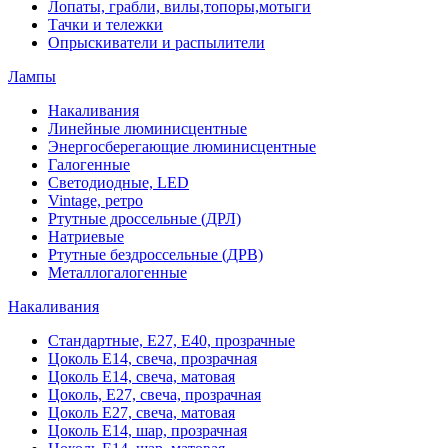
Лопаты, грабли, вилы,топоры,мотыги
Тачки и тележки
Опрыскиватели и распылители
Лампы
Накаливания
Линейные люминисцентные
Энергосберегающие люминисцентные
Галогенные
Светодиодные, LED
Vintage, ретро
Ртутные дроссельные (ДРЛ)
Натриевые
Ртутные бездроссельные (ДРВ)
Металлогалогенные
Накаливания
Стандартные, Е27, Е40, прозрачные
Цоколь Е14, свеча, прозрачная
Цоколь Е14, свеча, матовая
Цоколь, Е27, свеча, прозрачная
Цоколь Е27, свеча, матовая
Цоколь Е14, шар, прозрачная