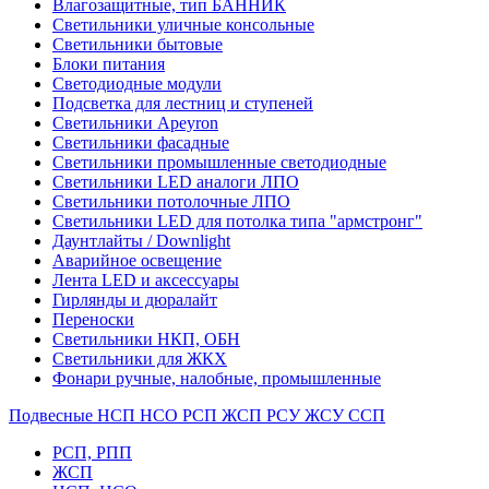
Влагозащитные, тип БАННИК
Светильники уличные консольные
Светильники бытовые
Блоки питания
Светодиодные модули
Подсветка для лестниц и ступеней
Светильники Apeyron
Светильники фасадные
Светильники промышленные светодиодные
Светильники LED аналоги ЛПО
Светильники потолочные ЛПО
Светильники LED для потолка типа "армстронг"
Даунтлайты / Downlight
Аварийное освещение
Лента LED и аксессуары
Гирлянды и дюралайт
Переноски
Светильники НКП, ОБН
Светильники для ЖКХ
Фонари ручные, налобные, промышленные
Подвесные НСП НСО РСП ЖСП РСУ ЖСУ ССП
РСП, РПП
ЖСП