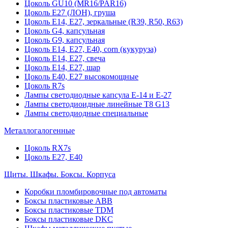
Цоколь GU10 (MR16/PAR16)
Цоколь Е27 (ЛОН), груша
Цоколь Е14, Е27, зеркальные (R39, R50, R63)
Цоколь G4, капсульная
Цоколь G9, капсульная
Цоколь Е14, Е27, Е40, corn (кукуруза)
Цоколь Е14, Е27, свеча
Цоколь Е14, Е27, шар
Цоколь Е40, Е27 высокомощные
Цоколь R7s
Лампы светодиодные капсула Е-14 и Е-27
Лампы светодиоидные линейные T8 G13
Лампы светодиодные специальные
Металлогалогенные
Цоколь RX7s
Цоколь Е27, E40
Щиты. Шкафы. Боксы. Корпуса
Коробки пломбировочные под автоматы
Боксы пластиковые ABB
Боксы пластиковые TDM
Боксы пластиковые DKC