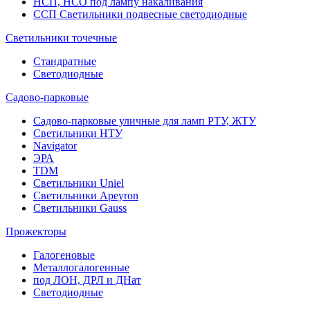
НСП, НСО под лампу накаливания
ССП Светильники подвесные светодиодные
Светильники точечные
Стандратные
Светодиодные
Садово-парковые
Садово-парковые уличные для ламп РТУ, ЖТУ
Светильники НТУ
Navigator
ЭРА
TDM
Светильники Uniel
Светильники Apeyron
Светильники Gauss
Прожекторы
Галогеновые
Металлогалогенные
под ЛОН, ДРЛ и ДНат
Светодиодные