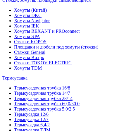
Стяжки, хомуты, площадки самоклеющиеся
Хомуты (Китай)
Хомуты DKC
Хомуты Navigator
Хомуты IEK
Хомуты REXANT и PROconnect
Хомуты ЭРА
Стяжки KOPOS
Площадки и дюбели под хомуты (стяжки)
Стяжки General
Хомуты Вихрь
Стяжки TOKOV ELECTRIC
Хомуты TDM
Термоусадка
Термоусадочная трубка 16/8
Термоусадочная трубка 14/7
Термоусадочная трубка 28/14
Термоусадочная трубка 60,0/30,0
Термоусадочная трубка 5,0/2,5
Термоусадка 12/6
Термоусадка 12/7
Термоусадка 6,4/2
Термоусадка ТДМ