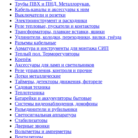
Трубы ПВХ и ПНД. Металлорукав.
Кабель-каналы и аксессуары к ним
Выключатели и розетки
Электроинструмент и расходники
Реле тепловые, пускатели и контакторы
Трансформаторы, плавкие вставки, ящики
Удлинители, колодки, переходники, вилки, гнёзда
Разъемы кабельные
Арматура и инструменты для монтажа СИП
Теплый пол. Терморегуляторы
Крепёж
Аксессуары для ламп и светильников
Реле управления, контроля и прочие
Лотки металлические
Таймеры, детекторы движения, фотореле
Садовая техника
Теплотехника
Батарейки и аккумуляторы бытовые
Системы видеонаблюдения, домофоны
Разъединители и рубильники
Светосигнальная аппаратура
Стабилизаторы
Дверные звонки
Вольтметры и амперметры
Вентиляторы