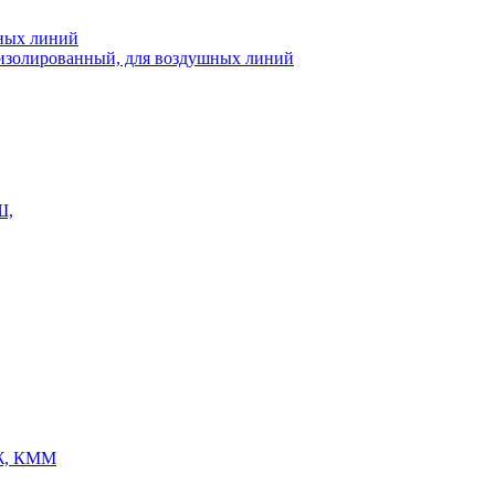
шных линий
еизолированный, для воздушных линий
Ш,
Ж, КММ