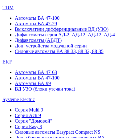
TDM
Автоматы ВА 47-100
Автоматы ВА 47-29
Выключатели дифференциальные ВД (УЗО)
Дифавтоматы серия АД-2, АД-12, АД-12, АД-4
Дифавтоматы (АВДТ)
Доп. устройства модульной серии
Силовые автоматы ВА 88-33, 88-32, 88-35
EKF
Автоматы ВА 47-63
Автоматы ВА 47-100
Автоматы ВА-99
ВД УЗО (блоки утечки тока)
Systeme Electric
Серия Multi 9
Серия Acti 9
Серия "Домовой"
Серия Easy 9
Силовые автоматы Easypact Compact NS
Доп. сборочные единицы для силовых ВА