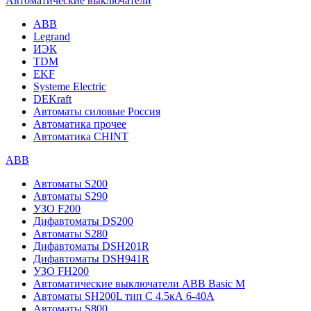
Автоматические выключатели
ABB
Legrand
ИЭК
TDM
EKF
Systeme Electric
DEKraft
Автоматы силовые Россия
Автоматика прочее
Автоматика CHINT
ABB
Автоматы S200
Автоматы S290
УЗО F200
Дифавтоматы DS200
Автоматы S280
Дифавтоматы DSH201R
Дифавтоматы DSH941R
УЗО FH200
Автоматические выключатели ABB Basic M
Автоматы SH200L тип С 4.5кА 6-40А
Автоматы S800