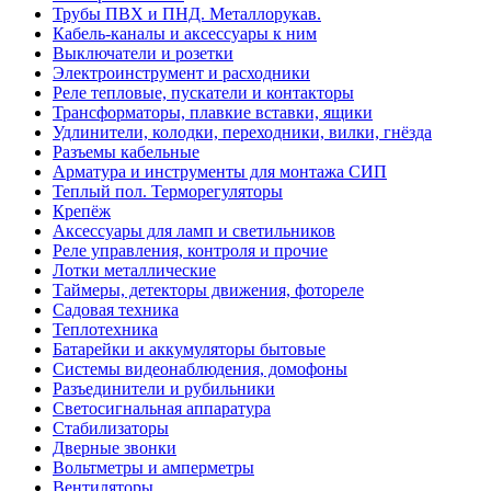
Трубы ПВХ и ПНД. Металлорукав.
Кабель-каналы и аксессуары к ним
Выключатели и розетки
Электроинструмент и расходники
Реле тепловые, пускатели и контакторы
Трансформаторы, плавкие вставки, ящики
Удлинители, колодки, переходники, вилки, гнёзда
Разъемы кабельные
Арматура и инструменты для монтажа СИП
Теплый пол. Терморегуляторы
Крепёж
Аксессуары для ламп и светильников
Реле управления, контроля и прочие
Лотки металлические
Таймеры, детекторы движения, фотореле
Садовая техника
Теплотехника
Батарейки и аккумуляторы бытовые
Системы видеонаблюдения, домофоны
Разъединители и рубильники
Светосигнальная аппаратура
Стабилизаторы
Дверные звонки
Вольтметры и амперметры
Вентиляторы