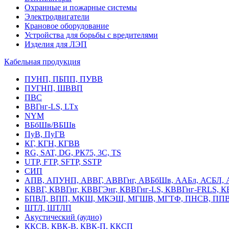
Охранные и пожарные системы
Электродвигатели
Крановое оборудование
Устройства для борьбы с вредителями
Изделия для ЛЭП
Кабельная продукция
ПУНП, ПБПП, ПУВВ
ПУГНП, ШВВП
ПВС
ВВГнг-LS, LTx
NYM
ВБбШв/ВБШв
ПуВ, ПуГВ
КГ, КГН, КГВВ
RG, SAT, DG, РК75, 3С, TS
UTP, FTP, SFTP, SSTP
СИП
АПВ, АПУНП, АВВГ, АВВГнг, АВБбШв, ААБл, АСБЛ, 
КВВГ, КВВГнг, КВВГЭнг, КВВГнг-LS, КВВГнг-FRLS, 
БПВЛ, ВПП, МКШ, МКЭШ, МГШВ, МГТФ, ПНСВ, ППВ
ШТЛ, ШТЛП
Акустический (аудио)
ККСВ, КВК-В, КВК-П, ККСП