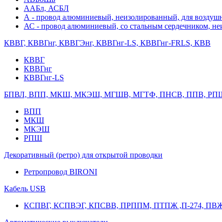
ААБл, АСБЛ
А - провод алюминиевый, неизолированный, для возду
АС - провод алюминиевый, со стальным сердечником, н
КВВГ, КВВГнг, КВВГЭнг, КВВГнг-LS, КВВГнг-FRLS, КВВ
КВВГ
КВВГнг
КВВГнг-LS
БПВЛ, ВПП, МКШ, МКЭШ, МГШВ, МГТФ, ПНСВ, ППВ, РП
ВПП
МКШ
МКЭШ
РПШ
Декоративный (ретро) для открытой проводки
Ретропровод BIRONI
Кабель USB
КСПВГ, КСПВЭГ, КПСВВ, ПРППМ, ПТПЖ ,П-274, ПВ