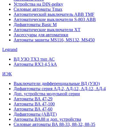
Устройства на DIN-рейку
Силовые автоматы Tmax
Автоматический выключатель ABB TMF
Автоматические выключатели S-803 АВВ
Дифавтоматы Basic M
Автоматические выключатели XT
Аксессуары для автоматики
Автоматы защиты MS116, MS132, MS450
Legrand
ВД УЗО TX3 тип АС
Автоматы RX3 4,5 kA
ИЭК
Выключатели дифференциальные ВД (УЗО)
Дифавтоматы серия АД-2, АД-12, АД-12, АД-4
Доп. устройства модульной серии
Автоматы ВА 47-29
Автоматы ВА 47-100
Автоматы ВА 47-60
Дифавтоматы (АВДТ)
Автоматы ВА88 и доп. устройства
Силовые автоматы ВА 88-33, 88-32, 88-35