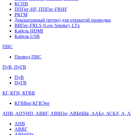
КСПВ
ППГнг-HF, ППГнг-FRHF
РКГМ
Декоративный (ретро) для открытой проводки
ВВГнг-FRLS (Low Smoke), LTx
Кабель HDMI
Кабель USB
ПВС
Провод ПВС
ПуВ, ПуГВ
ПуВ
ПуГВ
КГ, КГН, КГВВ
КГВВнг,КГВЭнг
АПВ, АПУНП, АВВГ, АВВГнг, АВБбШв, ААБл, АСБЛ, А, А
АПВ
АВВГ
АВБбШв