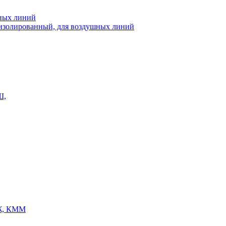
шных линий
еизолированный, для воздушных линий
Ш,
Ж, КММ