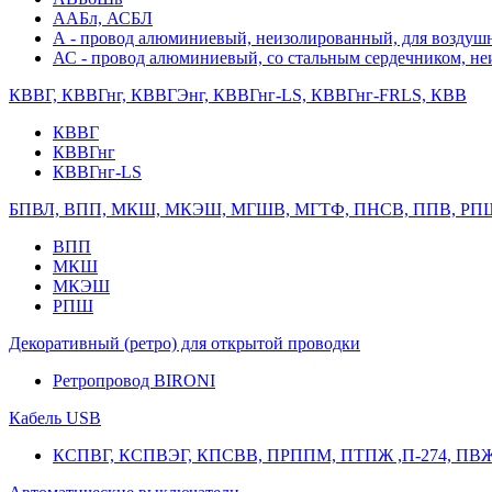
ААБл, АСБЛ
А - провод алюминиевый, неизолированный, для возду
АС - провод алюминиевый, со стальным сердечником, н
КВВГ, КВВГнг, КВВГЭнг, КВВГнг-LS, КВВГнг-FRLS, КВВ
КВВГ
КВВГнг
КВВГнг-LS
БПВЛ, ВПП, МКШ, МКЭШ, МГШВ, МГТФ, ПНСВ, ППВ, РП
ВПП
МКШ
МКЭШ
РПШ
Декоративный (ретро) для открытой проводки
Ретропровод BIRONI
Кабель USB
КСПВГ, КСПВЭГ, КПСВВ, ПРППМ, ПТПЖ ,П-274, ПВ