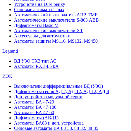
Устройства на DIN-рейку
Силовые автоматы Tmax
Автоматический выключатель ABB TMF
Автоматические выключатели S-803 АВВ
Дифавтоматы Basic M
Автоматические выключатели XT
Аксессуары для автоматики
Автоматы защиты MS116, MS132, MS450
Legrand
ВД УЗО TX3 тип АС
Автоматы RX3 4,5 kA
ИЭК
Выключатели дифференциальные ВД (УЗО)
Дифавтоматы серия АД-2, АД-12, АД-12, АД-4
Доп. устройства модульной серии
Автоматы ВА 47-29
Автоматы ВА 47-100
Автоматы ВА 47-60
Дифавтоматы (АВДТ)
Автоматы ВА88 и доп. устройства
Силовые автоматы ВА 88-33, 88-32, 88-35