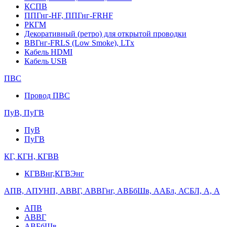
КСПВ
ППГнг-HF, ППГнг-FRHF
РКГМ
Декоративный (ретро) для открытой проводки
ВВГнг-FRLS (Low Smoke), LTx
Кабель HDMI
Кабель USB
ПВС
Провод ПВС
ПуВ, ПуГВ
ПуВ
ПуГВ
КГ, КГН, КГВВ
КГВВнг,КГВЭнг
АПВ, АПУНП, АВВГ, АВВГнг, АВБбШв, ААБл, АСБЛ, А, А
АПВ
АВВГ
АВБбШв