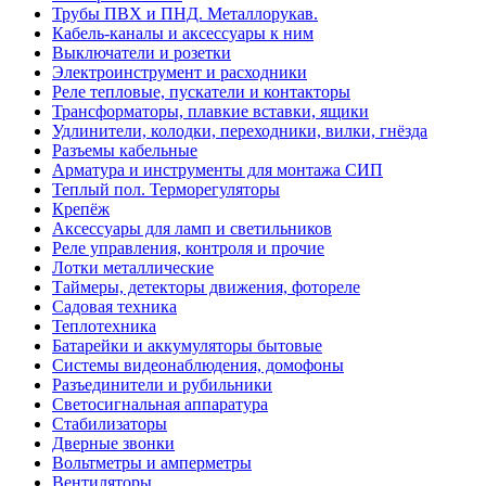
Трубы ПВХ и ПНД. Металлорукав.
Кабель-каналы и аксессуары к ним
Выключатели и розетки
Электроинструмент и расходники
Реле тепловые, пускатели и контакторы
Трансформаторы, плавкие вставки, ящики
Удлинители, колодки, переходники, вилки, гнёзда
Разъемы кабельные
Арматура и инструменты для монтажа СИП
Теплый пол. Терморегуляторы
Крепёж
Аксессуары для ламп и светильников
Реле управления, контроля и прочие
Лотки металлические
Таймеры, детекторы движения, фотореле
Садовая техника
Теплотехника
Батарейки и аккумуляторы бытовые
Системы видеонаблюдения, домофоны
Разъединители и рубильники
Светосигнальная аппаратура
Стабилизаторы
Дверные звонки
Вольтметры и амперметры
Вентиляторы