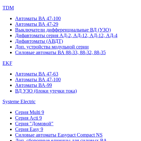
TDM
Автоматы ВА 47-100
Автоматы ВА 47-29
Выключатели дифференциальные ВД (УЗО)
Дифавтоматы серия АД-2, АД-12, АД-12, АД-4
Дифавтоматы (АВДТ)
Доп. устройства модульной серии
Силовые автоматы ВА 88-33, 88-32, 88-35
EKF
Автоматы ВА 47-63
Автоматы ВА 47-100
Автоматы ВА-99
ВД УЗО (блоки утечки тока)
Systeme Electric
Серия Multi 9
Серия Acti 9
Серия "Домовой"
Серия Easy 9
Силовые автоматы Easypact Compact NS
Доп. сборочные единицы для силовых ВА