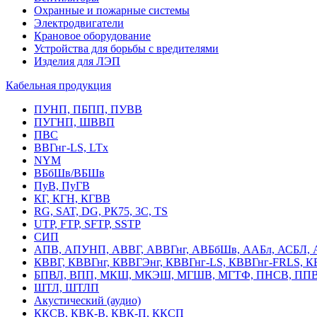
Охранные и пожарные системы
Электродвигатели
Крановое оборудование
Устройства для борьбы с вредителями
Изделия для ЛЭП
Кабельная продукция
ПУНП, ПБПП, ПУВВ
ПУГНП, ШВВП
ПВС
ВВГнг-LS, LTx
NYM
ВБбШв/ВБШв
ПуВ, ПуГВ
КГ, КГН, КГВВ
RG, SAT, DG, РК75, 3С, TS
UTP, FTP, SFTP, SSTP
СИП
АПВ, АПУНП, АВВГ, АВВГнг, АВБбШв, ААБл, АСБЛ, 
КВВГ, КВВГнг, КВВГЭнг, КВВГнг-LS, КВВГнг-FRLS, 
БПВЛ, ВПП, МКШ, МКЭШ, МГШВ, МГТФ, ПНСВ, ППВ
ШТЛ, ШТЛП
Акустический (аудио)
ККСВ, КВК-В, КВК-П, ККСП