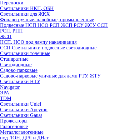
Переноски
Светильники НКП, ОБН
Светильники для ЖКХ
Фонари ручные, налобные, промышленные
Подвесные НСП НСО РСП ЖСП РСУ ЖСУ ССП
РСП, РПП
ЖСП
НСП, НСО под лампу накаливания
ССП Светильники подвесные светодиодные
Светильники точечные
Стандратные
Светодиодные
Садово-парковые
Садово-парковые уличные для ламп РТУ, ЖТУ
Светильники НТУ
Navigator
ЭРА
TDM
Светильники Uniel
Светильники Apeyron
Светильники Gauss
Прожекторы
Галогеновые
Металлогалогенные
под ЛОН, ДРЛ и ДНат