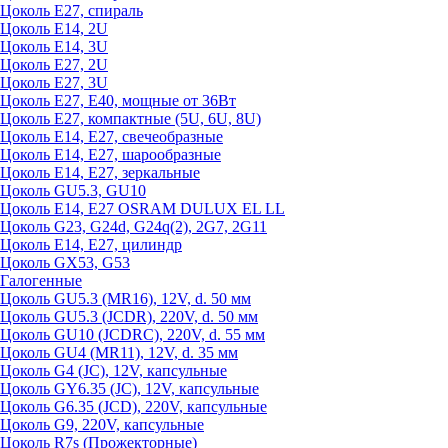
Цоколь Е27, спираль
Цоколь Е14, 2U
Цоколь Е14, 3U
Цоколь Е27, 2U
Цоколь Е27, 3U
Цоколь Е27, Е40, мощные от 36Вт
Цоколь Е27, компактные (5U, 6U, 8U)
Цоколь Е14, Е27, свечеобразные
Цоколь Е14, Е27, шарообразные
Цоколь Е14, Е27, зеркальные
Цоколь GU5.3, GU10
Цоколь Е14, Е27 OSRAM DULUX EL LL
Цоколь G23, G24d, G24q(2), 2G7, 2G11
Цоколь Е14, Е27, цилиндр
Цоколь GX53, G53
Галогенные
Цоколь GU5.3 (MR16), 12V, d. 50 мм
Цоколь GU5.3 (JCDR), 220V, d. 50 мм
Цоколь GU10 (JCDRC), 220V, d. 55 мм
Цоколь GU4 (MR11), 12V, d. 35 мм
Цоколь G4 (JC), 12V, капсульные
Цоколь GY6.35 (JC), 12V, капсульные
Цоколь G6.35 (JCD), 220V, капсульные
Цоколь G9, 220V, капсульные
Цоколь R7s (Прожекторные)