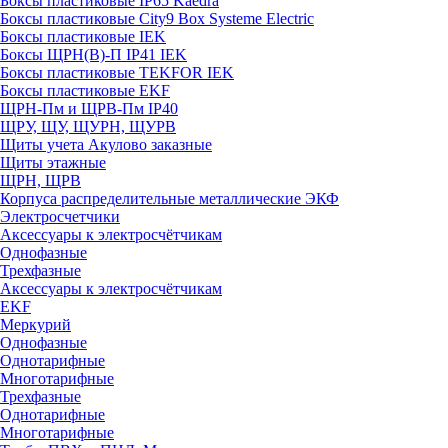
Боксы пластиковые IP65 Kaedra
Боксы пластиковые City9 Box Systeme Electric
Боксы пластиковые IEK
Боксы ЩРН(В)-П IP41 IEK
Боксы пластиковые TEKFOR IEK
Боксы пластиковые EKF
ЩРН-Пм и ЩРВ-Пм IP40
ЩРУ, ЩУ, ЩУРН, ЩУРВ
Щиты учета Акулово заказные
Щиты этажные
ЩРН, ЩРВ
Корпуса распределительные металлические ЭКФ
Электросчетчики
Аксессуары к электросчётчикам
Однофазные
Трехфазные
Аксессуары к электросчётчикам
EKF
Меркурий
Однофазные
Однотарифные
Многотарифные
Трехфазные
Однотарифные
Многотарифные