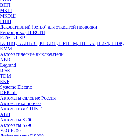
ВПП
МКШ
МКЭШ
РПШ
Декоративный (ретро) для открытой проводки
Ретропровод BIRONI
Кабель USB
КСПВГ, КСПВЭГ, КПСВВ, ПРППМ, ПТПЖ ,П-274, ПВЖ,
КММ
Автоматические выключатели
ABB
Legrand
ИЭК
TDM
EKF
Systeme Electric
DEKraft
Автоматы силовые Россия
Автоматика прочее
Автоматика CHINT
ABB
Автоматы S200
Автоматы S290
УЗО F200