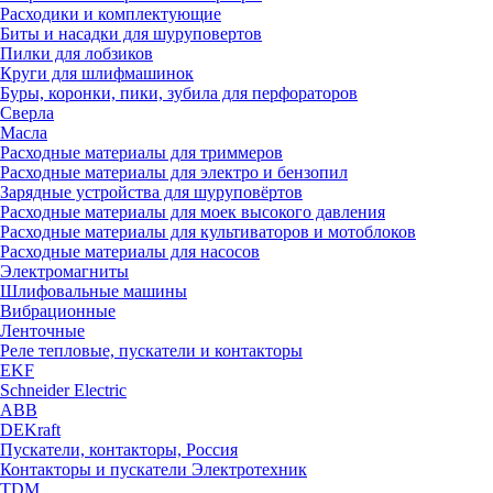
Расходики и комплектующие
Биты и насадки для шуруповертов
Пилки для лобзиков
Круги для шлифмашинок
Буры, коронки, пики, зубила для перфораторов
Сверла
Масла
Расходные материалы для триммеров
Расходные материалы для электро и бензопил
Зарядные устройства для шуруповёртов
Расходные материалы для моек высокого давления
Расходные материалы для культиваторов и мотоблоков
Расходные материалы для насосов
Электромагниты
Шлифовальные машины
Вибрационные
Ленточные
Реле тепловые, пускатели и контакторы
EKF
Schneider Electric
ABB
DEKraft
Пускатели, контакторы, Россия
Контакторы и пускатели Электротехник
TDM