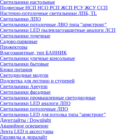
Светильники настольные
Подвесные НСП НСО РСП ЖСП РСУ ЖСУ ССП
Настенно-потолочные светильники ЛПБ, TL
Светильники ЛПО
Светильники потолочные ЛВО типа "армстронг"
Светильники LED пылевлагозащитные аналоги ЛСП
Светильники точечные
Садово-парковые
Прожекторы
Влагозащитные, тип БАННИК
Светильники уличные консольные
Светильники бытовые
Блоки питания
Светодиодные модули
Подсветка для лестниц и ступеней
Светильники Apeyron
Светильники фасадные
Светильники промышленные светодиодные
Светильники LED аналоги ЛПО
Светильники потолочные ЛПО
Светильники LED для потолка типа "армстронг"
Даунтлайты / Downlight
Аварийное освещение
Лента LED и аксессуары
Гирлянды и дюралайт