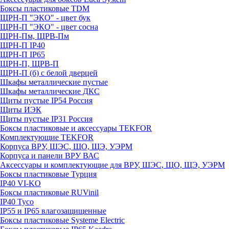
Боксы пластиковые TDM
ЩРН-П "ЭКО" - цвет бук
ЩРН-П "ЭКО" - цвет сосна
ЩРН-Пм, ЩРВ-Пм
ЩРН-П IP40
ЩРН-П IP65
ЩРН-П, ЩРВ-П
ЩРН-П (б) с белой дверцей
Шкафы металлические пустые
Шкафы металлические ДКС
Щиты пустые IP54 Россия
Щиты ИЭК
Щиты пустые IP31 Россия
Боксы пластиковые и аксессуары TEKFOR
Комплектующие TEKFOR
Корпуса ВРУ, ШЭС, ЩО, ЩЭ, УЭРМ
Корпуса и панели ВРУ ВАС
Аксессуары и комплектующие для ВРУ, ШЭС, ЩО, ЩЭ, УЭРМ
Боксы пластиковые Турция
IP40 VI-KO
Боксы пластиковые RUVinil
IP40 Тусо
IP55 и IP65 влагозащищенные
Боксы пластиковые Systeme Electric