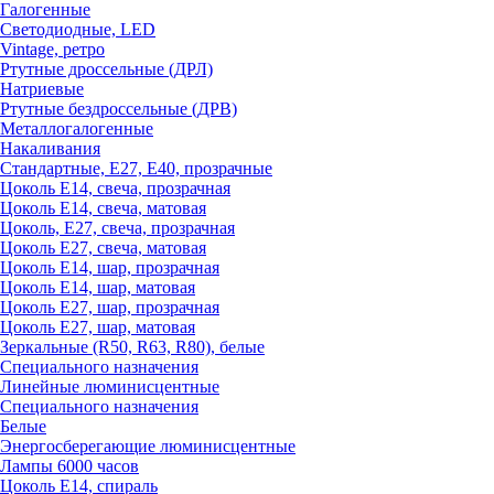
Галогенные
Светодиодные, LED
Vintage, ретро
Ртутные дроссельные (ДРЛ)
Натриевые
Ртутные бездроссельные (ДРВ)
Металлогалогенные
Накаливания
Стандартные, Е27, Е40, прозрачные
Цоколь Е14, свеча, прозрачная
Цоколь Е14, свеча, матовая
Цоколь, Е27, свеча, прозрачная
Цоколь Е27, свеча, матовая
Цоколь Е14, шар, прозрачная
Цоколь Е14, шар, матовая
Цоколь Е27, шар, прозрачная
Цоколь Е27, шар, матовая
Зеркальные (R50, R63, R80), белые
Специального назначения
Линейные люминисцентные
Специального назначения
Белые
Энергосберегающие люминисцентные
Лампы 6000 часов
Цоколь Е14, спираль