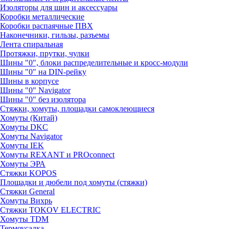
Изоляторы для шин и аксессуары
Коробки металлические
Коробки распаячные ПВХ
Наконечники, гильзы, разъемы
Лента спиральная
Протяжки, прутки, чулки
Шины "0", блоки распределительные и кросс-модули
Шины "0" на DIN-рейку
Шины в корпусе
Шины "0" Navigator
Шины "0" без изолятора
Стяжки, хомуты, площадки самоклеющиеся
Хомуты (Китай)
Хомуты DKC
Хомуты Navigator
Хомуты IEK
Хомуты REXANT и PROconnect
Хомуты ЭРА
Стяжки KOPOS
Площадки и дюбели под хомуты (стяжки)
Стяжки General
Хомуты Вихрь
Стяжки TOKOV ELECTRIC
Хомуты TDM
Термоусадка