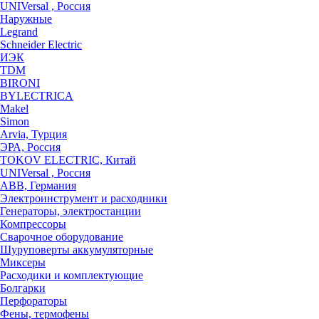
UNIVersal , Россия
Наружные
Legrand
Schneider Electric
ИЭК
TDM
BIRONI
BYLECTRICA
Makel
Simon
Arvia, Турция
ЭРА, Россия
TOKOV ELECTRIC, Китай
UNIVersal , Россия
ABB, Германия
Электроинструмент и расходники
Генераторы, электростанции
Компрессоры
Сварочное оборудование
Шуруповерты аккумуляторные
Миксеры
Расходики и комплектующие
Болгарки
Перфораторы
Фены, термофены