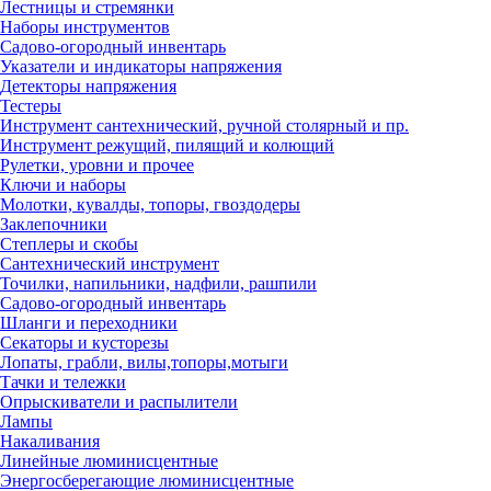
Лестницы и стремянки
Наборы инструментов
Садово-огородный инвентарь
Указатели и индикаторы напряжения
Детекторы напряжения
Тестеры
Инструмент сантехнический, ручной столярный и пр.
Инструмент режущий, пилящий и колющий
Рулетки, уровни и прочее
Ключи и наборы
Молотки, кувалды, топоры, гвоздодеры
Заклепочники
Степлеры и скобы
Сантехнический инструмент
Точилки, напильники, надфили, рашпили
Садово-огородный инвентарь
Шланги и переходники
Секаторы и кусторезы
Лопаты, грабли, вилы,топоры,мотыги
Тачки и тележки
Опрыскиватели и распылители
Лампы
Накаливания
Линейные люминисцентные
Энергосберегающие люминисцентные