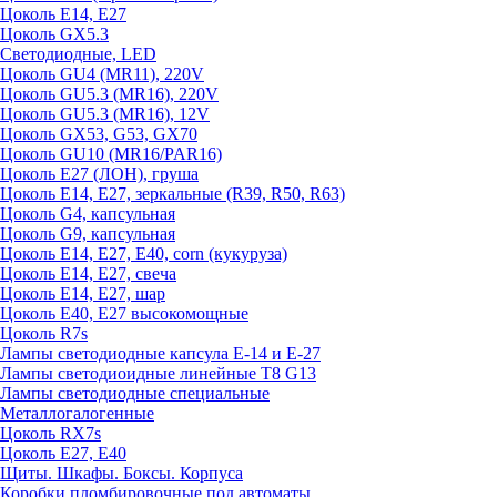
Цоколь E14, E27
Цоколь GX5.3
Светодиодные, LED
Цоколь GU4 (MR11), 220V
Цоколь GU5.3 (MR16), 220V
Цоколь GU5.3 (MR16), 12V
Цоколь GX53, G53, GX70
Цоколь GU10 (MR16/PAR16)
Цоколь Е27 (ЛОН), груша
Цоколь Е14, Е27, зеркальные (R39, R50, R63)
Цоколь G4, капсульная
Цоколь G9, капсульная
Цоколь Е14, Е27, Е40, corn (кукуруза)
Цоколь Е14, Е27, свеча
Цоколь Е14, Е27, шар
Цоколь Е40, Е27 высокомощные
Цоколь R7s
Лампы светодиодные капсула Е-14 и Е-27
Лампы светодиоидные линейные T8 G13
Лампы светодиодные специальные
Металлогалогенные
Цоколь RX7s
Цоколь Е27, E40
Щиты. Шкафы. Боксы. Корпуса
Коробки пломбировочные под автоматы