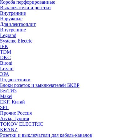
Короба перфорированные
Выключатели и розетки
Внутренние
Наружные
Для электроплит
Внутренние
Legrand
Systeme Electric
IEK
TDM
DKC
Bironi
Lezard
ЭРА
Подрозетники
Блоки розеток и выключателей БКВР
БелТИЗ
Makel
EKF, Китай
SPL
Прочие Россия
Arvia, Турция
TOKOV ELECTRIC
KRANZ
Розетки и выключатели для кабель-каналов