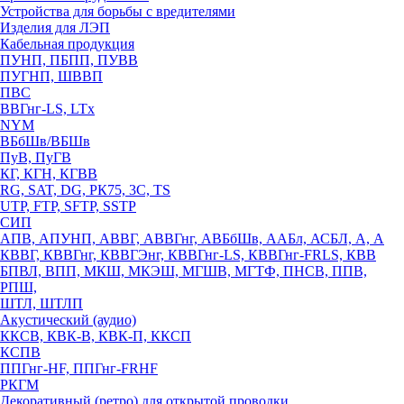
Устройства для борьбы с вредителями
Изделия для ЛЭП
Кабельная продукция
ПУНП, ПБПП, ПУВВ
ПУГНП, ШВВП
ПВС
ВВГнг-LS, LTx
NYM
ВБбШв/ВБШв
ПуВ, ПуГВ
КГ, КГН, КГВВ
RG, SAT, DG, РК75, 3С, TS
UTP, FTP, SFTP, SSTP
СИП
АПВ, АПУНП, АВВГ, АВВГнг, АВБбШв, ААБл, АСБЛ, А, А
КВВГ, КВВГнг, КВВГЭнг, КВВГнг-LS, КВВГнг-FRLS, КВВ
БПВЛ, ВПП, МКШ, МКЭШ, МГШВ, МГТФ, ПНСВ, ППВ,
РПШ,
ШТЛ, ШТЛП
Акустический (аудио)
ККСВ, КВК-В, КВК-П, ККСП
КСПВ
ППГнг-HF, ППГнг-FRHF
РКГМ
Декоративный (ретро) для открытой проводки