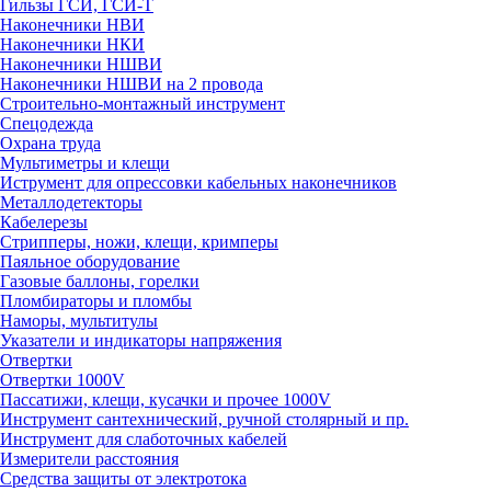
Гильзы ГСИ, ГСИ-Т
Наконечники НВИ
Наконечники НКИ
Наконечники НШВИ
Наконечники НШВИ на 2 провода
Строительно-монтажный инструмент
Спецодежда
Охрана труда
Мультиметры и клещи
Иструмент для опрессовки кабельных наконечников
Металлодетекторы
Кабелерезы
Стрипперы, ножи, клещи, кримперы
Паяльное оборудование
Газовые баллоны, горелки
Пломбираторы и пломбы
Наморы, мультитулы
Указатели и индикаторы напряжения
Отвертки
Отвертки 1000V
Пассатижи, клещи, кусачки и прочее 1000V
Инструмент сантехнический, ручной столярный и пр.
Инструмент для слаботочных кабелей
Измерители расстояния
Средства защиты от электротока