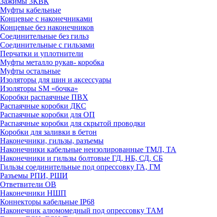
Зажимы 3КВК
Муфты кабельные
Концевые с наконечниками
Концевые без наконечников
Соединительные без гильз
Соединительные с гильзами
Перчатки и уплотнители
Муфты металло рукав- коробка
Муфты остальные
Изоляторы для шин и аксессуары
Изоляторы SM «бочка»
Коробки распаячные ПВХ
Распаячные коробки ДКС
Распаячные коробки для ОП
Распаячные коробки для скрытой проводки
Коробки для заливки в бетон
Наконечники, гильзы, разъемы
Наконечники кабельные неизолированные ТМЛ, ТА
Наконечники и гильзы болтовые ГД, НБ, СД, СБ
Гильзы соединительные под опрессовку ГА, ГМ
Разъемы РПИ, РШИ
Ответвители ОВ
Наконечники НШП
Коннекторы кабельные IP68
Наконечник алюмомедный под опрессовку ТАМ