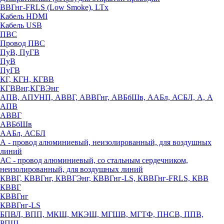
ВВГнг-FRLS (Low Smoke), LTx
Кабель HDMI
Кабель USB
ПВС
Провод ПВС
ПуВ, ПуГВ
ПуВ
ПуГВ
КГ, КГН, КГВВ
КГВВнг,КГВЭнг
АПВ, АПУНП, АВВГ, АВВГнг, АВБбШв, ААБл, АСБЛ, А, А
АПВ
АВВГ
АВБбШв
ААБл, АСБЛ
А - провод алюминиевый, неизолированный, для воздушных
линий
АС - провод алюминиевый, со стальным сердечником,
неизолированный, для воздушных линий
КВВГ, КВВГнг, КВВГЭнг, КВВГнг-LS, КВВГнг-FRLS, КВВ
КВВГ
КВВГнг
КВВГнг-LS
БПВЛ, ВПП, МКШ, МКЭШ, МГШВ, МГТФ, ПНСВ, ППВ,
РПШ,