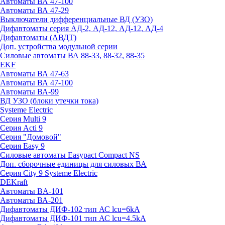
Автоматы ВА 47-100
Автоматы ВА 47-29
Выключатели дифференциальные ВД (УЗО)
Дифавтоматы серия АД-2, АД-12, АД-12, АД-4
Дифавтоматы (АВДТ)
Доп. устройства модульной серии
Силовые автоматы ВА 88-33, 88-32, 88-35
EKF
Автоматы ВА 47-63
Автоматы ВА 47-100
Автоматы ВА-99
ВД УЗО (блоки утечки тока)
Systeme Electric
Серия Multi 9
Серия Acti 9
Серия "Домовой"
Серия Easy 9
Силовые автоматы Easypact Compact NS
Доп. сборочные единицы для силовых ВА
Серия City 9 Systeme Electric
DEKraft
Автоматы BA-101
Автоматы ВА-201
Дифавтоматы ДИФ-102 тип АС lcu=6kA
Дифавтоматы ДИФ-101 тип АС lcu=4.5kA