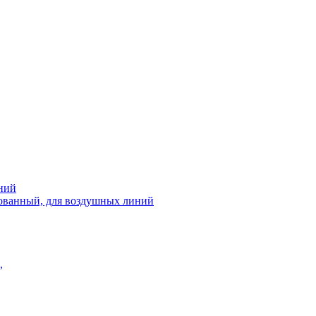
ний
рованный, для воздушных линий
,