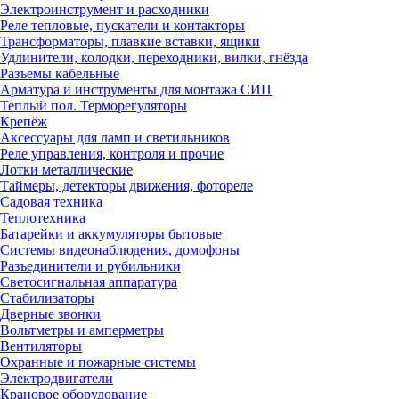
Электроинструмент и расходники
Реле тепловые, пускатели и контакторы
Трансформаторы, плавкие вставки, ящики
Удлинители, колодки, переходники, вилки, гнёзда
Разъемы кабельные
Арматура и инструменты для монтажа СИП
Теплый пол. Терморегуляторы
Крепёж
Аксессуары для ламп и светильников
Реле управления, контроля и прочие
Лотки металлические
Таймеры, детекторы движения, фотореле
Садовая техника
Теплотехника
Батарейки и аккумуляторы бытовые
Системы видеонаблюдения, домофоны
Разъединители и рубильники
Светосигнальная аппаратура
Стабилизаторы
Дверные звонки
Вольтметры и амперметры
Вентиляторы
Охранные и пожарные системы
Электродвигатели
Крановое оборудование