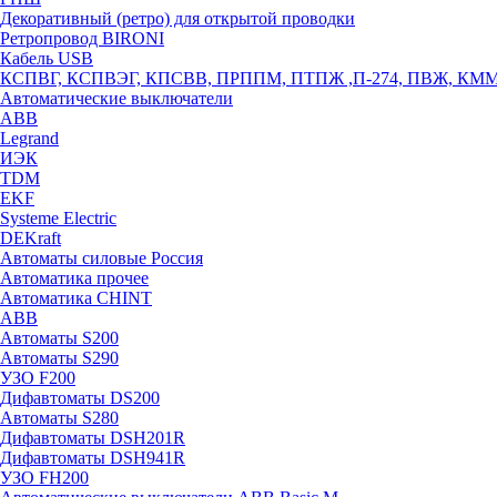
Декоративный (ретро) для открытой проводки
Ретропровод BIRONI
Кабель USB
КСПВГ, КСПВЭГ, КПСВВ, ПРППМ, ПТПЖ ,П-274, ПВЖ, КМ
Автоматические выключатели
ABB
Legrand
ИЭК
TDM
EKF
Systeme Electric
DEKraft
Автоматы силовые Россия
Автоматика прочее
Автоматика CHINT
ABB
Автоматы S200
Автоматы S290
УЗО F200
Дифавтоматы DS200
Автоматы S280
Дифавтоматы DSH201R
Дифавтоматы DSH941R
УЗО FH200