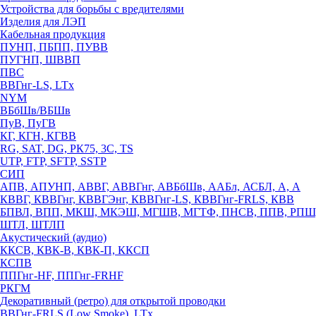
Устройства для борьбы с вредителями
Изделия для ЛЭП
Кабельная продукция
ПУНП, ПБПП, ПУВВ
ПУГНП, ШВВП
ПВС
ВВГнг-LS, LTx
NYM
ВБбШв/ВБШв
ПуВ, ПуГВ
КГ, КГН, КГВВ
RG, SAT, DG, РК75, 3С, TS
UTP, FTP, SFTP, SSTP
СИП
АПВ, АПУНП, АВВГ, АВВГнг, АВБбШв, ААБл, АСБЛ, А, А
КВВГ, КВВГнг, КВВГЭнг, КВВГнг-LS, КВВГнг-FRLS, КВВ
БПВЛ, ВПП, МКШ, МКЭШ, МГШВ, МГТФ, ПНСВ, ППВ, РПШ
ШТЛ, ШТЛП
Акустический (аудио)
ККСВ, КВК-В, КВК-П, ККСП
КСПВ
ППГнг-HF, ППГнг-FRHF
РКГМ
Декоративный (ретро) для открытой проводки
ВВГнг-FRLS (Low Smoke), LTx