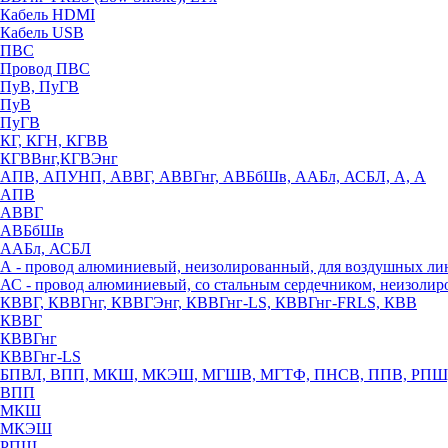
Кабель HDMI
Кабель USB
ПВС
Провод ПВС
ПуВ, ПуГВ
ПуВ
ПуГВ
КГ, КГН, КГВВ
КГВВнг,КГВЭнг
АПВ, АПУНП, АВВГ, АВВГнг, АВБбШв, ААБл, АСБЛ, А, А
АПВ
АВВГ
АВБбШв
ААБл, АСБЛ
А - провод алюминиевый, неизолированный, для воздушных ли
АС - провод алюминиевый, со стальным сердечником, неизоли
КВВГ, КВВГнг, КВВГЭнг, КВВГнг-LS, КВВГнг-FRLS, КВВ
КВВГ
КВВГнг
КВВГнг-LS
БПВЛ, ВПП, МКШ, МКЭШ, МГШВ, МГТФ, ПНСВ, ППВ, РПШ
ВПП
МКШ
МКЭШ
РПШ