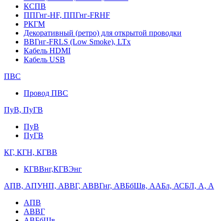
КСПВ
ППГнг-HF, ППГнг-FRHF
РКГМ
Декоративный (ретро) для открытой проводки
ВВГнг-FRLS (Low Smoke), LTx
Кабель HDMI
Кабель USB
ПВС
Провод ПВС
ПуВ, ПуГВ
ПуВ
ПуГВ
КГ, КГН, КГВВ
КГВВнг,КГВЭнг
АПВ, АПУНП, АВВГ, АВВГнг, АВБбШв, ААБл, АСБЛ, А, А
АПВ
АВВГ
АВБбШв