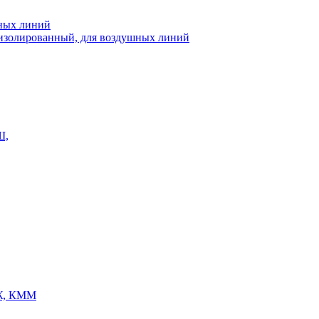
шных линий
еизолированный, для воздушных линий
Ш,
Ж, КММ