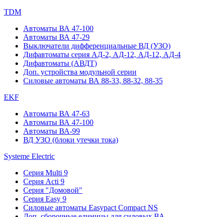
TDM
Автоматы ВА 47-100
Автоматы ВА 47-29
Выключатели дифференциальные ВД (УЗО)
Дифавтоматы серия АД-2, АД-12, АД-12, АД-4
Дифавтоматы (АВДТ)
Доп. устройства модульной серии
Силовые автоматы ВА 88-33, 88-32, 88-35
EKF
Автоматы ВА 47-63
Автоматы ВА 47-100
Автоматы ВА-99
ВД УЗО (блоки утечки тока)
Systeme Electric
Серия Multi 9
Серия Acti 9
Серия "Домовой"
Серия Easy 9
Силовые автоматы Easypact Compact NS
Доп. сборочные единицы для силовых ВА