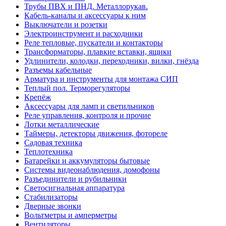
Трубы ПВХ и ПНД. Металлорукав.
Кабель-каналы и аксессуары к ним
Выключатели и розетки
Электроинструмент и расходники
Реле тепловые, пускатели и контакторы
Трансформаторы, плавкие вставки, ящики
Удлинители, колодки, переходники, вилки, гнёзда
Разъемы кабельные
Арматура и инструменты для монтажа СИП
Теплый пол. Терморегуляторы
Крепёж
Аксессуары для ламп и светильников
Реле управления, контроля и прочие
Лотки металлические
Таймеры, детекторы движения, фотореле
Садовая техника
Теплотехника
Батарейки и аккумуляторы бытовые
Системы видеонаблюдения, домофоны
Разъединители и рубильники
Светосигнальная аппаратура
Стабилизаторы
Дверные звонки
Вольтметры и амперметры
Вентиляторы