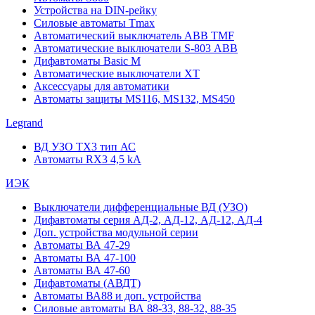
Устройства на DIN-рейку
Силовые автоматы Tmax
Автоматический выключатель ABB TMF
Автоматические выключатели S-803 АВВ
Дифавтоматы Basic M
Автоматические выключатели XT
Аксессуары для автоматики
Автоматы защиты MS116, MS132, MS450
Legrand
ВД УЗО TX3 тип АС
Автоматы RX3 4,5 kA
ИЭК
Выключатели дифференциальные ВД (УЗО)
Дифавтоматы серия АД-2, АД-12, АД-12, АД-4
Доп. устройства модульной серии
Автоматы ВА 47-29
Автоматы ВА 47-100
Автоматы ВА 47-60
Дифавтоматы (АВДТ)
Автоматы ВА88 и доп. устройства
Силовые автоматы ВА 88-33, 88-32, 88-35