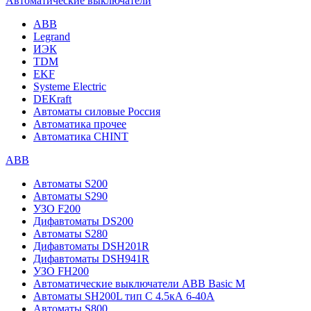
Автоматические выключатели
ABB
Legrand
ИЭК
TDM
EKF
Systeme Electric
DEKraft
Автоматы силовые Россия
Автоматика прочее
Автоматика CHINT
ABB
Автоматы S200
Автоматы S290
УЗО F200
Дифавтоматы DS200
Автоматы S280
Дифавтоматы DSH201R
Дифавтоматы DSH941R
УЗО FH200
Автоматические выключатели ABB Basic M
Автоматы SH200L тип С 4.5кА 6-40А
Автоматы S800