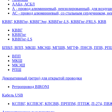
ААБл, АСБЛ
А - провод алюминиевый, неизолированный, для возду
АС - провод алюминиевый, со стальным сердечником, н
КВВГ, КВВГнг, КВВГЭнг, КВВГнг-LS, КВВГнг-FRLS, КВВ
КВВГ
КВВГнг
КВВГнг-LS
БПВЛ, ВПП, МКШ, МКЭШ, МГШВ, МГТФ, ПНСВ, ППВ, РП
ВПП
МКШ
МКЭШ
РПШ
Декоративный (ретро) для открытой проводки
Ретропровод BIRONI
Кабель USB
КСПВГ, КСПВЭГ, КПСВВ, ПРППМ, ПТПЖ ,П-274, ПВ