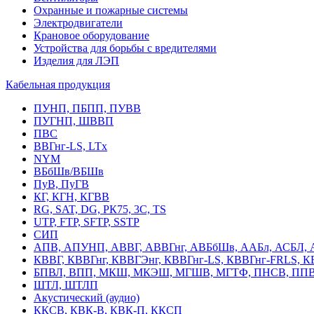
Охранные и пожарные системы
Электродвигатели
Крановое оборудование
Устройства для борьбы с вредителями
Изделия для ЛЭП
Кабельная продукция
ПУНП, ПБПП, ПУВВ
ПУГНП, ШВВП
ПВС
ВВГнг-LS, LTx
NYM
ВБбШв/ВБШв
ПуВ, ПуГВ
КГ, КГН, КГВВ
RG, SAT, DG, РК75, 3С, TS
UTP, FTP, SFTP, SSTP
СИП
АПВ, АПУНП, АВВГ, АВВГнг, АВБбШв, ААБл, АСБЛ, 
КВВГ, КВВГнг, КВВГЭнг, КВВГнг-LS, КВВГнг-FRLS, 
БПВЛ, ВПП, МКШ, МКЭШ, МГШВ, МГТФ, ПНСВ, ППВ
ШТЛ, ШТЛП
Акустический (аудио)
ККСВ, КВК-В, КВК-П, ККСП