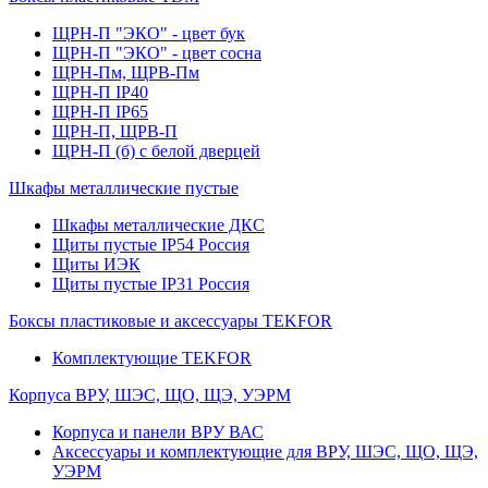
ЩРН-П "ЭКО" - цвет бук
ЩРН-П "ЭКО" - цвет сосна
ЩРН-Пм, ЩРВ-Пм
ЩРН-П IP40
ЩРН-П IP65
ЩРН-П, ЩРВ-П
ЩРН-П (б) с белой дверцей
Шкафы металлические пустые
Шкафы металлические ДКС
Щиты пустые IP54 Россия
Щиты ИЭК
Щиты пустые IP31 Россия
Боксы пластиковые и аксессуары TEKFOR
Комплектующие TEKFOR
Корпуса ВРУ, ШЭС, ЩО, ЩЭ, УЭРМ
Корпуса и панели ВРУ ВАС
Аксессуары и комплектующие для ВРУ, ШЭС, ЩО, ЩЭ,
УЭРМ