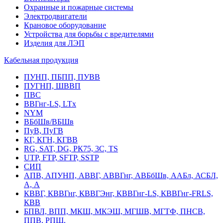
Охранные и пожарные системы
Электродвигатели
Крановое оборудование
Устройства для борьбы с вредителями
Изделия для ЛЭП
Кабельная продукция
ПУНП, ПБПП, ПУВВ
ПУГНП, ШВВП
ПВС
ВВГнг-LS, LTx
NYM
ВБбШв/ВБШв
ПуВ, ПуГВ
КГ, КГН, КГВВ
RG, SAT, DG, РК75, 3С, TS
UTP, FTP, SFTP, SSTP
СИП
АПВ, АПУНП, АВВГ, АВВГнг, АВБбШв, ААБл, АСБЛ,
А, А
КВВГ, КВВГнг, КВВГЭнг, КВВГнг-LS, КВВГнг-FRLS,
КВВ
БПВЛ, ВПП, МКШ, МКЭШ, МГШВ, МГТФ, ПНСВ,
ППВ, РПШ,