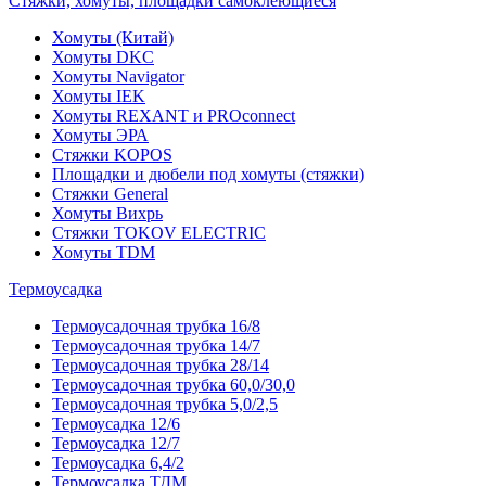
Стяжки, хомуты, площадки самоклеющиеся
Хомуты (Китай)
Хомуты DKC
Хомуты Navigator
Хомуты IEK
Хомуты REXANT и PROconnect
Хомуты ЭРА
Стяжки KOPOS
Площадки и дюбели под хомуты (стяжки)
Стяжки General
Хомуты Вихрь
Стяжки TOKOV ELECTRIC
Хомуты TDM
Термоусадка
Термоусадочная трубка 16/8
Термоусадочная трубка 14/7
Термоусадочная трубка 28/14
Термоусадочная трубка 60,0/30,0
Термоусадочная трубка 5,0/2,5
Термоусадка 12/6
Термоусадка 12/7
Термоусадка 6,4/2
Термоусадка ТДМ