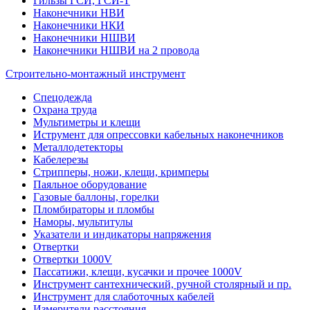
Гильзы ГСИ, ГСИ-Т
Наконечники НВИ
Наконечники НКИ
Наконечники НШВИ
Наконечники НШВИ на 2 провода
Строительно-монтажный инструмент
Спецодежда
Охрана труда
Мультиметры и клещи
Иструмент для опрессовки кабельных наконечников
Металлодетекторы
Кабелерезы
Стрипперы, ножи, клещи, кримперы
Паяльное оборудование
Газовые баллоны, горелки
Пломбираторы и пломбы
Наморы, мультитулы
Указатели и индикаторы напряжения
Отвертки
Отвертки 1000V
Пассатижи, клещи, кусачки и прочее 1000V
Инструмент сантехнический, ручной столярный и пр.
Инструмент для слаботочных кабелей
Измерители расстояния