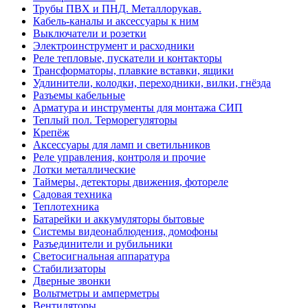
Трубы ПВХ и ПНД. Металлорукав.
Кабель-каналы и аксессуары к ним
Выключатели и розетки
Электроинструмент и расходники
Реле тепловые, пускатели и контакторы
Трансформаторы, плавкие вставки, ящики
Удлинители, колодки, переходники, вилки, гнёзда
Разъемы кабельные
Арматура и инструменты для монтажа СИП
Теплый пол. Терморегуляторы
Крепёж
Аксессуары для ламп и светильников
Реле управления, контроля и прочие
Лотки металлические
Таймеры, детекторы движения, фотореле
Садовая техника
Теплотехника
Батарейки и аккумуляторы бытовые
Системы видеонаблюдения, домофоны
Разъединители и рубильники
Светосигнальная аппаратура
Стабилизаторы
Дверные звонки
Вольтметры и амперметры
Вентиляторы