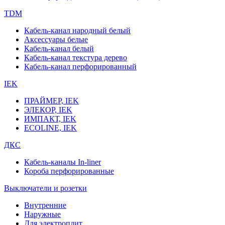
TDM
Кабель-канал народный белый
Аксессуары белые
Кабель-канал белый
Кабель-канал текстура дерево
Кабель-канал перфорированный
IEK
ПРАЙМЕР, IEK
ЭЛЕКОР, IEK
ИМПАКТ, IEK
ECOLINE, IEK
ДКС
Кабель-каналы In-liner
Короба перфорированные
Выключатели и розетки
Внутренние
Наружные
Для электроплит