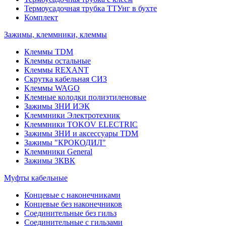
Термоусадочная трубка ТТУнг в бухте
Комплект
Зажимы, клеммники, клеммы
Клеммы TDM
Клеммы остальные
Клеммы REXANT
Скрутка кабельная СИЗ
Клеммы WAGO
Клемные колодки полиэтиленовые
Зажимы ЗНИ ИЭК
Клеммники Электротехник
Клеммники TOKOV ELECTRIC
Зажимы ЗНИ и аксессуары TDM
Зажимы "КРОКОДИЛ"
Клеммники General
Зажимы 3КВК
Муфты кабельные
Концевые с наконечниками
Концевые без наконечников
Соединительные без гильз
Соединительные с гильзами