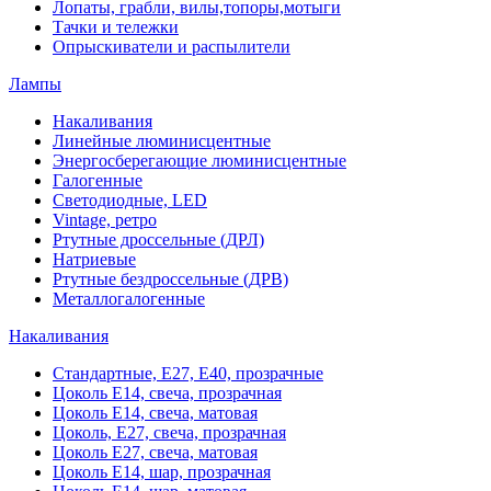
Лопаты, грабли, вилы,топоры,мотыги
Тачки и тележки
Опрыскиватели и распылители
Лампы
Накаливания
Линейные люминисцентные
Энергосберегающие люминисцентные
Галогенные
Светодиодные, LED
Vintage, ретро
Ртутные дроссельные (ДРЛ)
Натриевые
Ртутные бездроссельные (ДРВ)
Металлогалогенные
Накаливания
Стандартные, Е27, Е40, прозрачные
Цоколь Е14, свеча, прозрачная
Цоколь Е14, свеча, матовая
Цоколь, Е27, свеча, прозрачная
Цоколь Е27, свеча, матовая
Цоколь Е14, шар, прозрачная