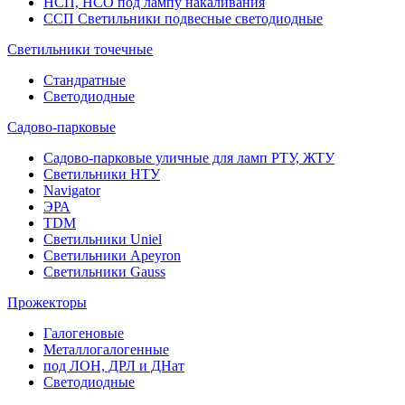
НСП, НСО под лампу накаливания
ССП Светильники подвесные светодиодные
Светильники точечные
Стандратные
Светодиодные
Садово-парковые
Садово-парковые уличные для ламп РТУ, ЖТУ
Светильники НТУ
Navigator
ЭРА
TDM
Светильники Uniel
Светильники Apeyron
Светильники Gauss
Прожекторы
Галогеновые
Металлогалогенные
под ЛОН, ДРЛ и ДНат
Светодиодные