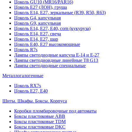
Цоколь GU10 (MR16/PAR16)
Цоколь Е27 (ЛОН), груша
Цоколь Е14, Е27, зеркальные (R39, R50, R63)
Цоколь G4, капсульная
Цоколь G9, капсульная
Цоколь Е14, Е27, Е40, corn (кукуруза)
Цоколь Е14, Е27, свеча
Цоколь Е14, Е27, шар
Цоколь Е40, Е27 высокомощные
Цоколь R7s
Лампы светодиодные капсула Е-14 и Е-27
Лампы светодиоидные линейные T8 G13
Лампы светодиодные специальные
Металлогалогенные
Цоколь RX7s
Цоколь Е27, E40
Щиты. Шкафы. Боксы. Корпуса
Коробки пломбировочные под автоматы
Боксы пластиковые ABB
Боксы пластиковые TDM
Боксы пластиковые DKC