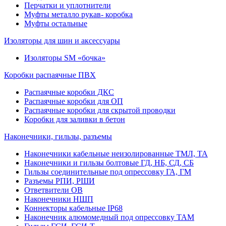
Перчатки и уплотнители
Муфты металло рукав- коробка
Муфты остальные
Изоляторы для шин и аксессуары
Изоляторы SM «бочка»
Коробки распаячные ПВХ
Распаячные коробки ДКС
Распаячные коробки для ОП
Распаячные коробки для скрытой проводки
Коробки для заливки в бетон
Наконечники, гильзы, разъемы
Наконечники кабельные неизолированные ТМЛ, ТА
Наконечники и гильзы болтовые ГД, НБ, СД, СБ
Гильзы соединительные под опрессовку ГА, ГМ
Разъемы РПИ, РШИ
Ответвители ОВ
Наконечники НШП
Коннекторы кабельные IP68
Наконечник алюмомедный под опрессовку ТАМ