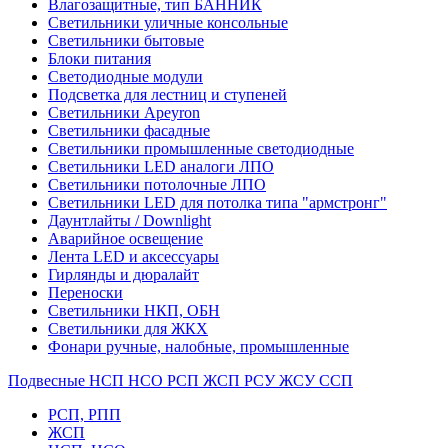
Влагозащитные, тип БАННИК
Светильники уличные консольные
Светильники бытовые
Блоки питания
Светодиодные модули
Подсветка для лестниц и ступеней
Светильники Apeyron
Светильники фасадные
Светильники промышленные светодиодные
Светильники LED аналоги ЛПО
Светильники потолочные ЛПО
Светильники LED для потолка типа "армстронг"
Даунтлайты / Downlight
Аварийное освещение
Лента LED и аксессуары
Гирлянды и дюралайт
Переноски
Светильники НКП, ОБН
Светильники для ЖКХ
Фонари ручные, налобные, промышленные
Подвесные НСП НСО РСП ЖСП РСУ ЖСУ ССП
РСП, РПП
ЖСП