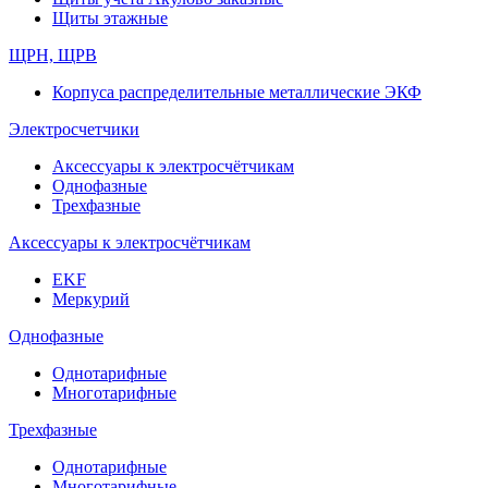
Щиты этажные
ЩРН, ЩРВ
Корпуса распределительные металлические ЭКФ
Электросчетчики
Аксессуары к электросчётчикам
Однофазные
Трехфазные
Аксессуары к электросчётчикам
EKF
Меркурий
Однофазные
Однотарифные
Многотарифные
Трехфазные
Однотарифные
Многотарифные