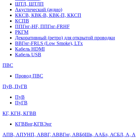
ШТЛ, ШТЛП
Акустический (аудио)
ККСВ, КВК-В, КВК-П, ККСП
КСПВ
ППГнг-HF, ППГнг-FRHF
РКГМ
Декоративный (ретро) для открытой проводки
ВВГнг-FRLS (Low Smoke), LTx
Кабель HDMI
Кабель USB
ПВС
Провод ПВС
ПуВ, ПуГВ
ПуВ
ПуГВ
КГ, КГН, КГВВ
КГВВнг,КГВЭнг
АПВ, АПУНП, АВВГ, АВВГнг, АВБбШв, ААБл, АСБЛ, А, А