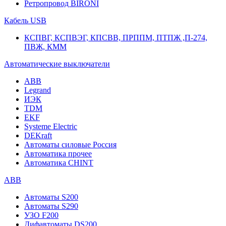
Ретропровод BIRONI
Кабель USB
КСПВГ, КСПВЭГ, КПСВВ, ПРППМ, ПТПЖ ,П-274,
ПВЖ, КММ
Автоматические выключатели
ABB
Legrand
ИЭК
TDM
EKF
Systeme Electric
DEKraft
Автоматы силовые Россия
Автоматика прочее
Автоматика CHINT
ABB
Автоматы S200
Автоматы S290
УЗО F200
Дифавтоматы DS200