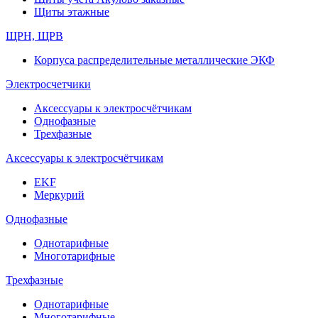
Щиты этажные
ЩРН, ЩРВ
Корпуса распределительные металлические ЭКФ
Электросчетчики
Аксессуары к электросчётчикам
Однофазные
Трехфазные
Аксессуары к электросчётчикам
EKF
Меркурий
Однофазные
Однотарифные
Многотарифные
Трехфазные
Однотарифные
Многотарифные