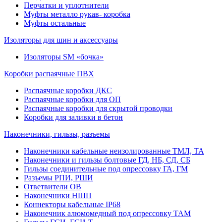
Перчатки и уплотнители
Муфты металло рукав- коробка
Муфты остальные
Изоляторы для шин и аксессуары
Изоляторы SM «бочка»
Коробки распаячные ПВХ
Распаячные коробки ДКС
Распаячные коробки для ОП
Распаячные коробки для скрытой проводки
Коробки для заливки в бетон
Наконечники, гильзы, разъемы
Наконечники кабельные неизолированные ТМЛ, ТА
Наконечники и гильзы болтовые ГД, НБ, СД, СБ
Гильзы соединительные под опрессовку ГА, ГМ
Разъемы РПИ, РШИ
Ответвители ОВ
Наконечники НШП
Коннекторы кабельные IP68
Наконечник алюмомедный под опрессовку ТАМ