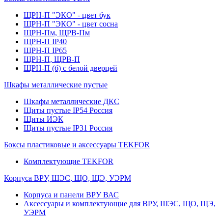
ЩРН-П "ЭКО" - цвет бук
ЩРН-П "ЭКО" - цвет сосна
ЩРН-Пм, ЩРВ-Пм
ЩРН-П IP40
ЩРН-П IP65
ЩРН-П, ЩРВ-П
ЩРН-П (б) с белой дверцей
Шкафы металлические пустые
Шкафы металлические ДКС
Щиты пустые IP54 Россия
Щиты ИЭК
Щиты пустые IP31 Россия
Боксы пластиковые и аксессуары TEKFOR
Комплектующие TEKFOR
Корпуса ВРУ, ШЭС, ЩО, ЩЭ, УЭРМ
Корпуса и панели ВРУ ВАС
Аксессуары и комплектующие для ВРУ, ШЭС, ЩО, ЩЭ,
УЭРМ