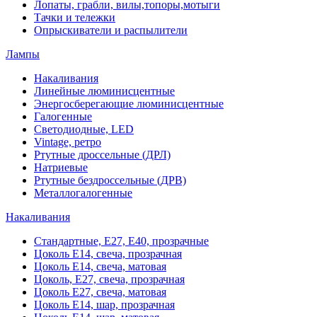
Лопаты, грабли, вилы,топоры,мотыги
Тачки и тележки
Опрыскиватели и распылители
Лампы
Накаливания
Линейные люминисцентные
Энергосберегающие люминисцентные
Галогенные
Светодиодные, LED
Vintage, ретро
Ртутные дроссельные (ДРЛ)
Натриевые
Ртутные бездроссельные (ДРВ)
Металлогалогенные
Накаливания
Стандартные, Е27, Е40, прозрачные
Цоколь Е14, свеча, прозрачная
Цоколь Е14, свеча, матовая
Цоколь, Е27, свеча, прозрачная
Цоколь Е27, свеча, матовая
Цоколь Е14, шар, прозрачная