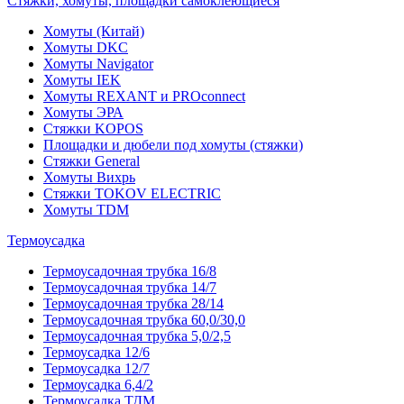
Стяжки, хомуты, площадки самоклеющиеся
Хомуты (Китай)
Хомуты DKC
Хомуты Navigator
Хомуты IEK
Хомуты REXANT и PROconnect
Хомуты ЭРА
Стяжки KOPOS
Площадки и дюбели под хомуты (стяжки)
Стяжки General
Хомуты Вихрь
Стяжки TOKOV ELECTRIC
Хомуты TDM
Термоусадка
Термоусадочная трубка 16/8
Термоусадочная трубка 14/7
Термоусадочная трубка 28/14
Термоусадочная трубка 60,0/30,0
Термоусадочная трубка 5,0/2,5
Термоусадка 12/6
Термоусадка 12/7
Термоусадка 6,4/2
Термоусадка ТДМ