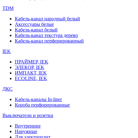
TDM
Кабель-канал народный белый
Аксессуары белые
Кабель-канал белый
Кабель-канал текстура дерево
Кабель-канал перфорированный
IEK
ПРАЙМЕР, IEK
ЭЛЕКОР, IEK
ИМПАКТ, IEK
ECOLINE, IEK
ДКС
Кабель-каналы In-liner
Короба перфорированные
Выключатели и розетки
Внутренние
Наружные
Для электроплит