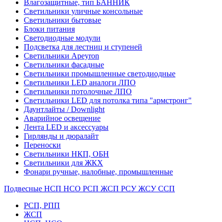
Влагозащитные, тип БАННИК
Светильники уличные консольные
Светильники бытовые
Блоки питания
Светодиодные модули
Подсветка для лестниц и ступеней
Светильники Apeyron
Светильники фасадные
Светильники промышленные светодиодные
Светильники LED аналоги ЛПО
Светильники потолочные ЛПО
Светильники LED для потолка типа "армстронг"
Даунтлайты / Downlight
Аварийное освещение
Лента LED и аксессуары
Гирлянды и дюралайт
Переноски
Светильники НКП, ОБН
Светильники для ЖКХ
Фонари ручные, налобные, промышленные
Подвесные НСП НСО РСП ЖСП РСУ ЖСУ ССП
РСП, РПП
ЖСП