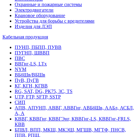
Охранные и пожарные системы
Электродвигатели
Крановое оборудование
Устройства для борьбы с вредителями
Изделия для ЛЭП
Кабельная продукция
ПУНП, ПБПП, ПУВВ
ПУГНП, ШВВП
ПВС
ВВГнг-LS, LTx
NYM
ВБбШв/ВБШв
ПуВ, ПуГВ
КГ, КГН, КГВВ
RG, SAT, DG, РК75, 3С, TS
UTP, FTP, SFTP, SSTP
СИП
АПВ, АПУНП, АВВГ, АВВГнг, АВБбШв, ААБл, АСБЛ,
А, А
КВВГ, КВВГнг, КВВГЭнг, КВВГнг-LS, КВВГнг-FRLS,
КВВ
БПВЛ, ВПП, МКШ, МКЭШ, МГШВ, МГТФ, ПНСВ,
ППВ, РПШ,