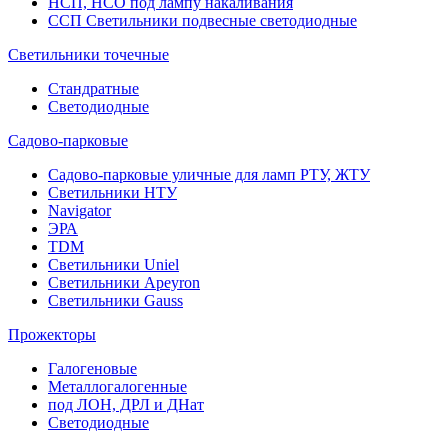
НСП, НСО под лампу накаливания
ССП Светильники подвесные светодиодные
Светильники точечные
Стандратные
Светодиодные
Садово-парковые
Садово-парковые уличные для ламп РТУ, ЖТУ
Светильники НТУ
Navigator
ЭРА
TDM
Светильники Uniel
Светильники Apeyron
Светильники Gauss
Прожекторы
Галогеновые
Металлогалогенные
под ЛОН, ДРЛ и ДНат
Светодиодные