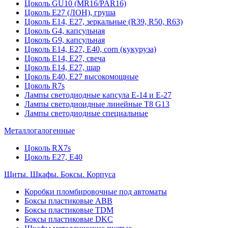
Цоколь GU10 (MR16/PAR16)
Цоколь Е27 (ЛОН), груша
Цоколь Е14, Е27, зеркальные (R39, R50, R63)
Цоколь G4, капсульная
Цоколь G9, капсульная
Цоколь Е14, Е27, Е40, corn (кукуруза)
Цоколь Е14, Е27, свеча
Цоколь Е14, Е27, шар
Цоколь Е40, Е27 высокомощные
Цоколь R7s
Лампы светодиодные капсула Е-14 и Е-27
Лампы светодиоидные линейные T8 G13
Лампы светодиодные специальные
Металлогалогенные
Цоколь RX7s
Цоколь Е27, E40
Щиты. Шкафы. Боксы. Корпуса
Коробки пломбировочные под автоматы
Боксы пластиковые ABB
Боксы пластиковые TDM
Боксы пластиковые DKC