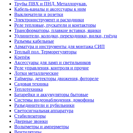
Трубы ПВХ и ПНД. Металлорукав.
Кабель-каналы и аксессуары к ним
Выключатели и розетки
Электроинструмент и расходники
Реле тепловые, пускатели и контакторы
Трансформаторы, плавкие вставки, ящики
Удлинители, колодки, переходники, вилки, гнёзда
Разъемы кабельные
Арматура и инструменты для монтажа СИП
Теплый пол. Терморегуляторы
Крепёж
Аксессуары для ламп и светильников
Реле управления, контроля и прочие
Лотки металлические
Таймеры, детекторы движения, фотореле
Садовая техника
Теплотехника
Батарейки и аккумуляторы бытовые
Системы видеонаблюдения, домофоны
Разъединители и рубильники
Светосигнальная аппаратура
Стабилизаторы
Дверные звонки
Вольтметры и амперметры
Вентиляторы