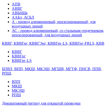
АПВ
АВВГ
АВБбШв
ААБл, АСБЛ
А - провод алюминиевый, неизолированный, для
воздушных линий
АС - провод алюминиевый, со стальным сердечником,
неизолированный, для воздушных линий
КВВГ, КВВГнг, КВВГЭнг, КВВГнг-LS, КВВГнг-FRLS, КВВ
КВВГ
КВВГнг
КВВГнг-LS
БПВЛ, ВПП, МКШ, МКЭШ, МГШВ, МГТФ, ПНСВ, ППВ,
РПШ,
ВПП
МКШ
МКЭШ
РПШ
Декоративный (ретро) для открытой проводки