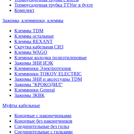
Термоусадочная трубка ТТУнг в бухте
Комплект
Зажимы, клеммники, клеммы
Клеммы TDM
Клеммы остальные
Клеммы REXANT
Скрутка кабельная СИЗ
Клеммы WAGO
Клемные колодки полиэтиленовые
Зажимы ЗНИ ИЭК
Клеммники Электротехник
Клеммники TOKOV ELECTRIC
Зажимы ЗНИ и аксессуары TDM
Зажимы "КРОКОДИЛ"
Клеммники General
Зажимы 3КВК
Муфты кабельные
Концевые с наконечниками
Концевые без наконечников
Соединительные без гильз
Соединительные с гильзами