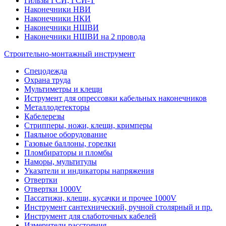
Гильзы ГСИ, ГСИ-Т
Наконечники НВИ
Наконечники НКИ
Наконечники НШВИ
Наконечники НШВИ на 2 провода
Строительно-монтажный инструмент
Спецодежда
Охрана труда
Мультиметры и клещи
Иструмент для опрессовки кабельных наконечников
Металлодетекторы
Кабелерезы
Стрипперы, ножи, клещи, кримперы
Паяльное оборудование
Газовые баллоны, горелки
Пломбираторы и пломбы
Наморы, мультитулы
Указатели и индикаторы напряжения
Отвертки
Отвертки 1000V
Пассатижи, клещи, кусачки и прочее 1000V
Инструмент сантехнический, ручной столярный и пр.
Инструмент для слаботочных кабелей
Измерители расстояния