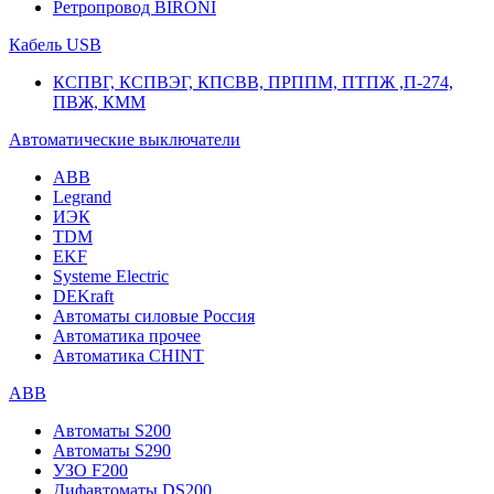
Ретропровод BIRONI
Кабель USB
КСПВГ, КСПВЭГ, КПСВВ, ПРППМ, ПТПЖ ,П-274,
ПВЖ, КММ
Автоматические выключатели
ABB
Legrand
ИЭК
TDM
EKF
Systeme Electric
DEKraft
Автоматы силовые Россия
Автоматика прочее
Автоматика CHINT
ABB
Автоматы S200
Автоматы S290
УЗО F200
Дифавтоматы DS200