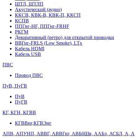
ШТЛ, ШТЛП
Акустический (аудио)
ККСВ, КВК-В, КВК-П, ККСП
КСПВ
ППГнг-HF, ППГнг-FRHF
РКГМ
Декоративный (ретро) для открытой проводки
ВВГнг-FRLS (Low Smoke), LTx
Кабель HDMI
Кабель USB
ПВС
Провод ПВС
ПуВ, ПуГВ
ПуВ
ПуГВ
КГ, КГН, КГВВ
КГВВнг,КГВЭнг
АПВ, АПУНП, АВВГ, АВВГнг, АВБбШв, ААБл, АСБЛ, А, А