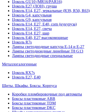
Цоколь GU10 (MR16/PAR16)
Цоколь Е27 (ЛОН), груша
Цоколь Е14, Е27, зеркальные (R39, R50, R63)
Цоколь G4, капсульная
Цоколь G9, капсульная
Цоколь Е14, Е27, Е40, corn (кукуруза)
Цоколь Е14, Е27, свеча
Цоколь Е14, Е27, шар
Цоколь Е40, Е27 высокомощные
Цоколь R7s
Лампы светодиодные капсула Е-14 и Е-27
Лампы светодиоидные линейные T8 G13
Лампы светодиодные специальные
Металлогалогенные
Цоколь RX7s
Цоколь Е27, E40
Щиты. Шкафы. Боксы. Корпуса
Коробки пломбировочные под автоматы
Боксы пластиковые ABB
Боксы пластиковые TDM
Боксы пластиковые DKC