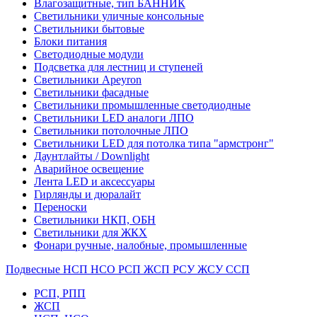
Влагозащитные, тип БАННИК
Светильники уличные консольные
Светильники бытовые
Блоки питания
Светодиодные модули
Подсветка для лестниц и ступеней
Светильники Apeyron
Светильники фасадные
Светильники промышленные светодиодные
Светильники LED аналоги ЛПО
Светильники потолочные ЛПО
Светильники LED для потолка типа "армстронг"
Даунтлайты / Downlight
Аварийное освещение
Лента LED и аксессуары
Гирлянды и дюралайт
Переноски
Светильники НКП, ОБН
Светильники для ЖКХ
Фонари ручные, налобные, промышленные
Подвесные НСП НСО РСП ЖСП РСУ ЖСУ ССП
РСП, РПП
ЖСП