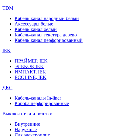
TDM
Кабель-канал народный белый
Аксессуары белые
Кабель-канал белый
Кабель-канал текстура дерево
Кабель-канал перфорированный
IEK
ПРАЙМЕР, IEK
ЭЛЕКОР, IEK
ИМПАКТ, IEK
ECOLINE, IEK
ДКС
Кабель-каналы In-liner
Короба перфорированные
Выключатели и розетки
Внутренние
Наружные
Для электроплит