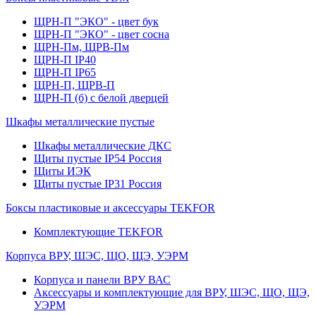
ЩРН-П "ЭКО" - цвет бук
ЩРН-П "ЭКО" - цвет сосна
ЩРН-Пм, ЩРВ-Пм
ЩРН-П IP40
ЩРН-П IP65
ЩРН-П, ЩРВ-П
ЩРН-П (б) с белой дверцей
Шкафы металлические пустые
Шкафы металлические ДКС
Щиты пустые IP54 Россия
Щиты ИЭК
Щиты пустые IP31 Россия
Боксы пластиковые и аксессуары TEKFOR
Комплектующие TEKFOR
Корпуса ВРУ, ШЭС, ЩО, ЩЭ, УЭРМ
Корпуса и панели ВРУ ВАС
Аксессуары и комплектующие для ВРУ, ШЭС, ЩО, ЩЭ,
УЭРМ