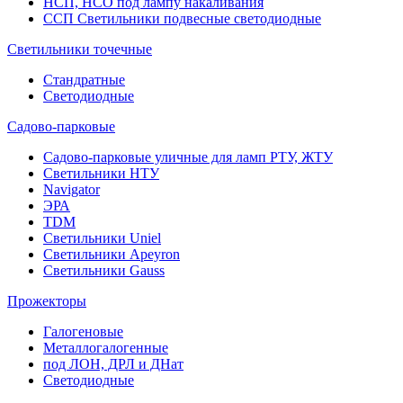
НСП, НСО под лампу накаливания
ССП Светильники подвесные светодиодные
Светильники точечные
Стандратные
Светодиодные
Садово-парковые
Садово-парковые уличные для ламп РТУ, ЖТУ
Светильники НТУ
Navigator
ЭРА
TDM
Светильники Uniel
Светильники Apeyron
Светильники Gauss
Прожекторы
Галогеновые
Металлогалогенные
под ЛОН, ДРЛ и ДНат
Светодиодные