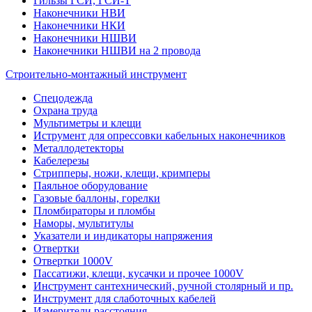
Гильзы ГСИ, ГСИ-Т
Наконечники НВИ
Наконечники НКИ
Наконечники НШВИ
Наконечники НШВИ на 2 провода
Строительно-монтажный инструмент
Спецодежда
Охрана труда
Мультиметры и клещи
Иструмент для опрессовки кабельных наконечников
Металлодетекторы
Кабелерезы
Стрипперы, ножи, клещи, кримперы
Паяльное оборудование
Газовые баллоны, горелки
Пломбираторы и пломбы
Наморы, мультитулы
Указатели и индикаторы напряжения
Отвертки
Отвертки 1000V
Пассатижи, клещи, кусачки и прочее 1000V
Инструмент сантехнический, ручной столярный и пр.
Инструмент для слаботочных кабелей
Измерители расстояния