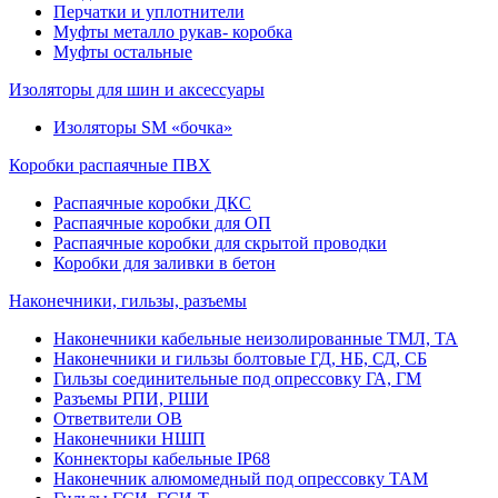
Перчатки и уплотнители
Муфты металло рукав- коробка
Муфты остальные
Изоляторы для шин и аксессуары
Изоляторы SM «бочка»
Коробки распаячные ПВХ
Распаячные коробки ДКС
Распаячные коробки для ОП
Распаячные коробки для скрытой проводки
Коробки для заливки в бетон
Наконечники, гильзы, разъемы
Наконечники кабельные неизолированные ТМЛ, ТА
Наконечники и гильзы болтовые ГД, НБ, СД, СБ
Гильзы соединительные под опрессовку ГА, ГМ
Разъемы РПИ, РШИ
Ответвители ОВ
Наконечники НШП
Коннекторы кабельные IP68
Наконечник алюмомедный под опрессовку ТАМ