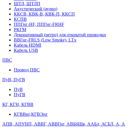
ШТЛ, ШТЛП
Акустический (аудио)
ККСВ, КВК-В, КВК-П, ККСП
КСПВ
ППГнг-HF, ППГнг-FRHF
РКГМ
Декоративный (ретро) для открытой проводки
ВВГнг-FRLS (Low Smoke), LTx
Кабель HDMI
Кабель USB
ПВС
Провод ПВС
ПуВ, ПуГВ
ПуВ
ПуГВ
КГ, КГН, КГВВ
КГВВнг,КГВЭнг
АПВ, АПУНП, АВВГ, АВВГнг, АВБбШв, ААБл, АСБЛ, А, А