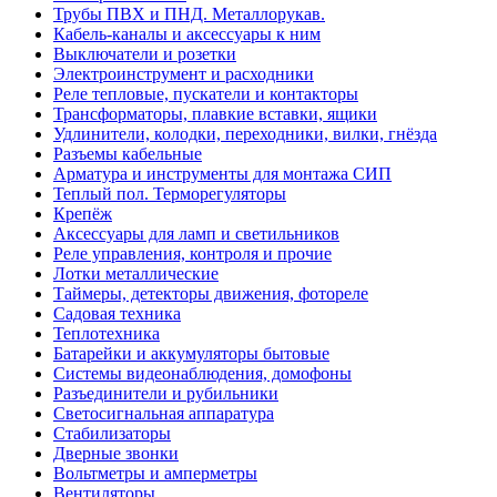
Трубы ПВХ и ПНД. Металлорукав.
Кабель-каналы и аксессуары к ним
Выключатели и розетки
Электроинструмент и расходники
Реле тепловые, пускатели и контакторы
Трансформаторы, плавкие вставки, ящики
Удлинители, колодки, переходники, вилки, гнёзда
Разъемы кабельные
Арматура и инструменты для монтажа СИП
Теплый пол. Терморегуляторы
Крепёж
Аксессуары для ламп и светильников
Реле управления, контроля и прочие
Лотки металлические
Таймеры, детекторы движения, фотореле
Садовая техника
Теплотехника
Батарейки и аккумуляторы бытовые
Системы видеонаблюдения, домофоны
Разъединители и рубильники
Светосигнальная аппаратура
Стабилизаторы
Дверные звонки
Вольтметры и амперметры
Вентиляторы