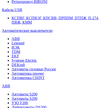
Ретропровод BIRONI
Кабель USB
КСПВГ, КСПВЭГ, КПСВВ, ПРППМ, ПТПЖ ,П-274,
ПВЖ, КММ
Автоматические выключатели
ABB
Legrand
ИЭК
TDM
EKF
Systeme Electric
DEKraft
Автоматы силовые Россия
Автоматика прочее
Автоматика CHINT
ABB
Автоматы S200
Автоматы S290
УЗО F200
Дифавтоматы DS200