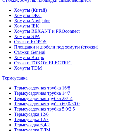
Стяжки, хомуты, площадки самоклеющиеся
Хомуты (Китай)
Хомуты DKC
Хомуты Navigator
Хомуты IEK
Хомуты REXANT и PROconnect
Хомуты ЭРА
Стяжки KOPOS
Площадки и дюбели под хомуты (стяжки)
Стяжки General
Хомуты Вихрь
Стяжки TOKOV ELECTRIC
Хомуты TDM
Термоусадка
Термоусадочная трубка 16/8
Термоусадочная трубка 14/7
Термоусадочная трубка 28/14
Термоусадочная трубка 60,0/30,0
Термоусадочная трубка 5,0/2,5
Термоусадка 12/6
Термоусадка 12/7
Термоусадка 6,4/2
Термоусадка ТДМ