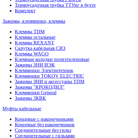
Термоусадочная трубка ТТУнг в бухте
Комплект
Зажимы, клеммники, клеммы
Клеммы TDM
Клеммы остальные
Клеммы REXANT
Скрутка кабельная СИЗ
Клеммы WAGO
Клемные колодки полиэтиленовые
Зажимы ЗНИ ИЭК
Клеммники Электротехник
Клеммники TOKOV ELECTRIC
Зажимы ЗНИ и аксессуары TDM
Зажимы "КРОКОДИЛ"
Клеммники General
Зажимы 3КВК
Муфты кабельные
Концевые с наконечниками
Концевые без наконечников
Соединительные без гильз
Соединительные с гильзами