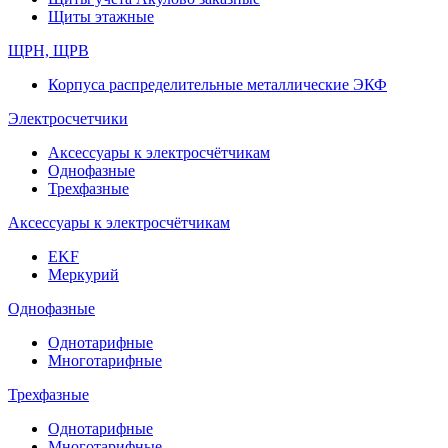
Щиты этажные
ЩРН, ЩРВ
Корпуса распределительные металлические ЭКФ
Электросчетчики
Аксессуары к электросчётчикам
Однофазные
Трехфазные
Аксессуары к электросчётчикам
EKF
Меркурий
Однофазные
Однотарифные
Многотарифные
Трехфазные
Однотарифные
Многотарифные