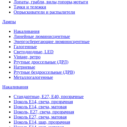
Лопаты, грабли, вилы,топоры,мотыги
Тачки и тележки
Опрыскиватели и распылители
Лампы
Накаливания
Линейные люминисцентные
Энергосберегающие люминисцентные
Галогенные
Светодиодные, LED
Vintage, ретро
Ртутные дроссельные (ДРЛ)
Натриевые
Ртутные бездроссельные (ДРВ)
Металлогалогенные
Накаливания
Стандартные, Е27, Е40, прозрачные
Цоколь Е14, свеча, прозрачная
Цоколь Е14, свеча, матовая
Цоколь, Е27, свеча, прозрачная
Цоколь Е27, свеча, матовая
Цоколь Е14, шар, прозрачная