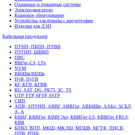
Охранные и пожарные системы
Электродвигатели
Крановое оборудование
Устройства для борьбы с вредителями
Изделия для ЛЭП
Кабельная продукция
ПУНП, ПБПП, ПУВВ
ПУГНП, ШВВП
ПВС
ВВГнг-LS, LTx
NYM
ВБбШв/ВБШв
ПуВ, ПуГВ
КГ, КГН, КГВВ
RG, SAT, DG, РК75, 3С, TS
UTP, FTP, SFTP, SSTP
СИП
АПВ, АПУНП, АВВГ, АВВГнг, АВБбШв, ААБл, АСБЛ,
А, А
КВВГ, КВВГнг, КВВГЭнг, КВВГнг-LS, КВВГнг-FRLS,
КВВ
БПВЛ, ВПП, МКШ, МКЭШ, МГШВ, МГТФ, ПНСВ,
ППВ, РПШ,