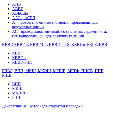
АПВ
АВВГ
АВБбШв
ААБл, АСБЛ
А - провод алюминиевый, неизолированный, для
воздушных линий
АС - провод алюминиевый, со стальным сердечником,
неизолированный, для воздушных линий
КВВГ, КВВГнг, КВВГЭнг, КВВГнг-LS, КВВГнг-FRLS, КВВ
КВВГ
КВВГнг
КВВГнг-LS
БПВЛ, ВПП, МКШ, МКЭШ, МГШВ, МГТФ, ПНСВ, ППВ,
РПШ,
ВПП
МКШ
МКЭШ
РПШ
Декоративный (ретро) для открытой проводки