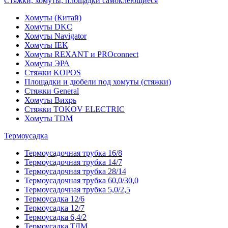
Стяжки, хомуты, площадки самоклеющиеся
Хомуты (Китай)
Хомуты DKC
Хомуты Navigator
Хомуты IEK
Хомуты REXANT и PROconnect
Хомуты ЭРА
Стяжки KOPOS
Площадки и дюбели под хомуты (стяжки)
Стяжки General
Хомуты Вихрь
Стяжки TOKOV ELECTRIC
Хомуты TDM
Термоусадка
Термоусадочная трубка 16/8
Термоусадочная трубка 14/7
Термоусадочная трубка 28/14
Термоусадочная трубка 60,0/30,0
Термоусадочная трубка 5,0/2,5
Термоусадка 12/6
Термоусадка 12/7
Термоусадка 6,4/2
Термоусадка ТДМ