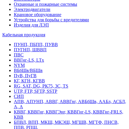
Охранные и пожарные системы
Электродвигатели
Крановое оборудование
Устройства для борьбы с вредителями
Изделия для ЛЭП
Кабельная продукция
ПУНП, ПБПП, ПУВВ
ПУГНП, ШВВП
ПВС
ВВГнг-LS, LTx
NYM
ВБбШв/ВБШв
ПуВ, ПуГВ
КГ, КГН, КГВВ
RG, SAT, DG, РК75, 3С, TS
UTP, FTP, SFTP, SSTP
СИП
АПВ, АПУНП, АВВГ, АВВГнг, АВБбШв, ААБл, АСБЛ,
А, А
КВВГ, КВВГнг, КВВГЭнг, КВВГнг-LS, КВВГнг-FRLS,
КВВ
БПВЛ, ВПП, МКШ, МКЭШ, МГШВ, МГТФ, ПНСВ,
ППВ, РПШ,