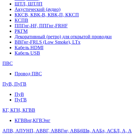
ШТЛ, ШТЛП
Акустический (аудио)
ККСВ, КВК-В, КВК-П, ККСП
КСПВ
ППГнг-HF, ППГнг-FRHF
РКГМ
Декоративный (ретро) для открытой проводки
ВВГнг-FRLS (Low Smoke), LTx
Кабель HDMI
Кабель USB
ПВС
Провод ПВС
ПуВ, ПуГВ
ПуВ
ПуГВ
КГ, КГН, КГВВ
КГВВнг,КГВЭнг
АПВ, АПУНП, АВВГ, АВВГнг, АВБбШв, ААБл, АСБЛ, А, А