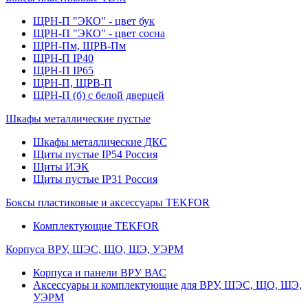
ЩРН-П "ЭКО" - цвет бук
ЩРН-П "ЭКО" - цвет сосна
ЩРН-Пм, ЩРВ-Пм
ЩРН-П IP40
ЩРН-П IP65
ЩРН-П, ЩРВ-П
ЩРН-П (б) с белой дверцей
Шкафы металлические пустые
Шкафы металлические ДКС
Щиты пустые IP54 Россия
Щиты ИЭК
Щиты пустые IP31 Россия
Боксы пластиковые и аксессуары TEKFOR
Комплектующие TEKFOR
Корпуса ВРУ, ШЭС, ЩО, ЩЭ, УЭРМ
Корпуса и панели ВРУ ВАС
Аксессуары и комплектующие для ВРУ, ШЭС, ЩО, ЩЭ,
УЭРМ