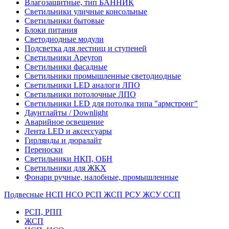
Влагозащитные, тип БАННИК
Светильники уличные консольные
Светильники бытовые
Блоки питания
Светодиодные модули
Подсветка для лестниц и ступеней
Светильники Apeyron
Светильники фасадные
Светильники промышленные светодиодные
Светильники LED аналоги ЛПО
Светильники потолочные ЛПО
Светильники LED для потолка типа "армстронг"
Даунтлайты / Downlight
Аварийное освещение
Лента LED и аксессуары
Гирлянды и дюралайт
Переноски
Светильники НКП, ОБН
Светильники для ЖКХ
Фонари ручные, налобные, промышленные
Подвесные НСП НСО РСП ЖСП РСУ ЖСУ ССП
РСП, РПП
ЖСП