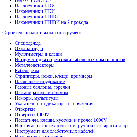
Гильзы ГСИ, ГСИ-Т
Наконечники НВИ
Наконечники НКИ
Наконечники НШВИ
Наконечники НШВИ на 2 провода
Строительно-монтажный инструмент
Спецодежда
Охрана труда
Мультиметры и клещи
Иструмент для опрессовки кабельных наконечников
Металлодетекторы
Кабелерезы
Стрипперы, ножи, клещи, кримперы
Паяльное оборудование
Газовые баллоны, горелки
Пломбираторы и пломбы
Наморы, мультитулы
Указатели и индикаторы напряжения
Отвертки
Отвертки 1000V
Пассатижи, клещи, кусачки и прочее 1000V
Инструмент сантехнический, ручной столярный и пр.
Инструмент для слаботочных кабелей
Измерители расстояния