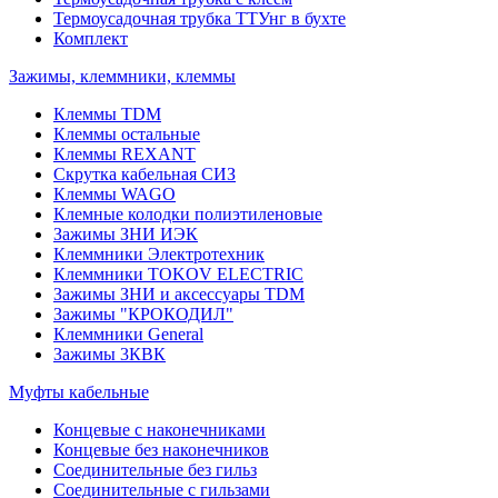
Термоусадочная трубка ТТУнг в бухте
Комплект
Зажимы, клеммники, клеммы
Клеммы TDM
Клеммы остальные
Клеммы REXANT
Скрутка кабельная СИЗ
Клеммы WAGO
Клемные колодки полиэтиленовые
Зажимы ЗНИ ИЭК
Клеммники Электротехник
Клеммники TOKOV ELECTRIC
Зажимы ЗНИ и аксессуары TDM
Зажимы "КРОКОДИЛ"
Клеммники General
Зажимы 3КВК
Муфты кабельные
Концевые с наконечниками
Концевые без наконечников
Соединительные без гильз
Соединительные с гильзами