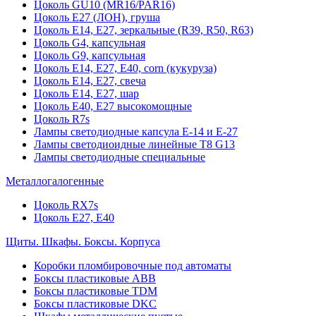
Цоколь GU10 (MR16/PAR16)
Цоколь Е27 (ЛОН), груша
Цоколь Е14, Е27, зеркальные (R39, R50, R63)
Цоколь G4, капсульная
Цоколь G9, капсульная
Цоколь Е14, Е27, Е40, corn (кукуруза)
Цоколь Е14, Е27, свеча
Цоколь Е14, Е27, шар
Цоколь Е40, Е27 высокомощные
Цоколь R7s
Лампы светодиодные капсула Е-14 и Е-27
Лампы светодиоидные линейные T8 G13
Лампы светодиодные специальные
Металлогалогенные
Цоколь RX7s
Цоколь Е27, E40
Щиты. Шкафы. Боксы. Корпуса
Коробки пломбировочные под автоматы
Боксы пластиковые ABB
Боксы пластиковые TDM
Боксы пластиковые DKC