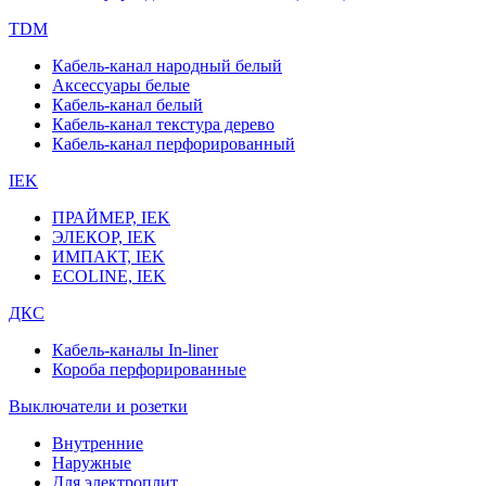
TDM
Кабель-канал народный белый
Аксессуары белые
Кабель-канал белый
Кабель-канал текстура дерево
Кабель-канал перфорированный
IEK
ПРАЙМЕР, IEK
ЭЛЕКОР, IEK
ИМПАКТ, IEK
ECOLINE, IEK
ДКС
Кабель-каналы In-liner
Короба перфорированные
Выключатели и розетки
Внутренние
Наружные
Для электроплит