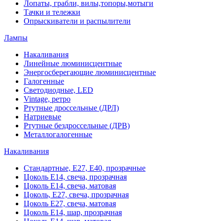
Лопаты, грабли, вилы,топоры,мотыги
Тачки и тележки
Опрыскиватели и распылители
Лампы
Накаливания
Линейные люминисцентные
Энергосберегающие люминисцентные
Галогенные
Светодиодные, LED
Vintage, ретро
Ртутные дроссельные (ДРЛ)
Натриевые
Ртутные бездроссельные (ДРВ)
Металлогалогенные
Накаливания
Стандартные, Е27, Е40, прозрачные
Цоколь Е14, свеча, прозрачная
Цоколь Е14, свеча, матовая
Цоколь, Е27, свеча, прозрачная
Цоколь Е27, свеча, матовая
Цоколь Е14, шар, прозрачная