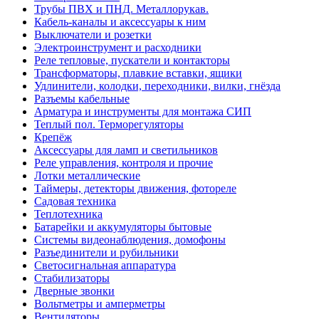
Трубы ПВХ и ПНД. Металлорукав.
Кабель-каналы и аксессуары к ним
Выключатели и розетки
Электроинструмент и расходники
Реле тепловые, пускатели и контакторы
Трансформаторы, плавкие вставки, ящики
Удлинители, колодки, переходники, вилки, гнёзда
Разъемы кабельные
Арматура и инструменты для монтажа СИП
Теплый пол. Терморегуляторы
Крепёж
Аксессуары для ламп и светильников
Реле управления, контроля и прочие
Лотки металлические
Таймеры, детекторы движения, фотореле
Садовая техника
Теплотехника
Батарейки и аккумуляторы бытовые
Системы видеонаблюдения, домофоны
Разъединители и рубильники
Светосигнальная аппаратура
Стабилизаторы
Дверные звонки
Вольтметры и амперметры
Вентиляторы