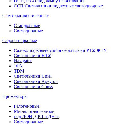
НСП, НСО под лампу накаливания
ССП Светильники подвесные светодиодные
Светильники точечные
Стандратные
Светодиодные
Садово-парковые
Садово-парковые уличные для ламп РТУ, ЖТУ
Светильники НТУ
Navigator
ЭРА
TDM
Светильники Uniel
Светильники Apeyron
Светильники Gauss
Прожекторы
Галогеновые
Металлогалогенные
под ЛОН, ДРЛ и ДНат
Светодиодные