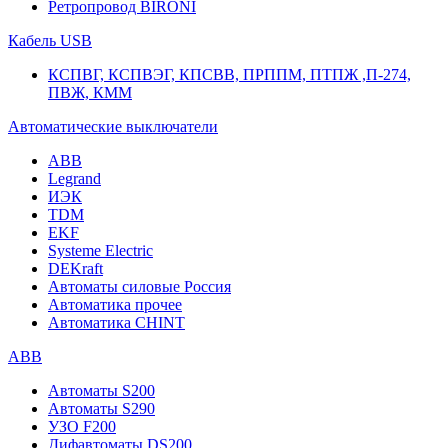
Ретропровод BIRONI
Кабель USB
КСПВГ, КСПВЭГ, КПСВВ, ПРППМ, ПТПЖ ,П-274,
ПВЖ, КММ
Автоматические выключатели
ABB
Legrand
ИЭК
TDM
EKF
Systeme Electric
DEKraft
Автоматы силовые Россия
Автоматика прочее
Автоматика CHINT
ABB
Автоматы S200
Автоматы S290
УЗО F200
Дифавтоматы DS200