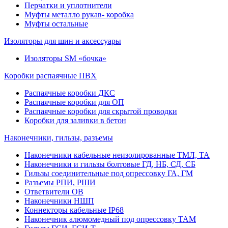
Перчатки и уплотнители
Муфты металло рукав- коробка
Муфты остальные
Изоляторы для шин и аксессуары
Изоляторы SM «бочка»
Коробки распаячные ПВХ
Распаячные коробки ДКС
Распаячные коробки для ОП
Распаячные коробки для скрытой проводки
Коробки для заливки в бетон
Наконечники, гильзы, разъемы
Наконечники кабельные неизолированные ТМЛ, ТА
Наконечники и гильзы болтовые ГД, НБ, СД, СБ
Гильзы соединительные под опрессовку ГА, ГМ
Разъемы РПИ, РШИ
Ответвители ОВ
Наконечники НШП
Коннекторы кабельные IP68
Наконечник алюмомедный под опрессовку ТАМ