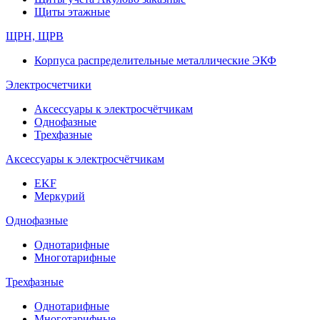
Щиты этажные
ЩРН, ЩРВ
Корпуса распределительные металлические ЭКФ
Электросчетчики
Аксессуары к электросчётчикам
Однофазные
Трехфазные
Аксессуары к электросчётчикам
EKF
Меркурий
Однофазные
Однотарифные
Многотарифные
Трехфазные
Однотарифные
Многотарифные