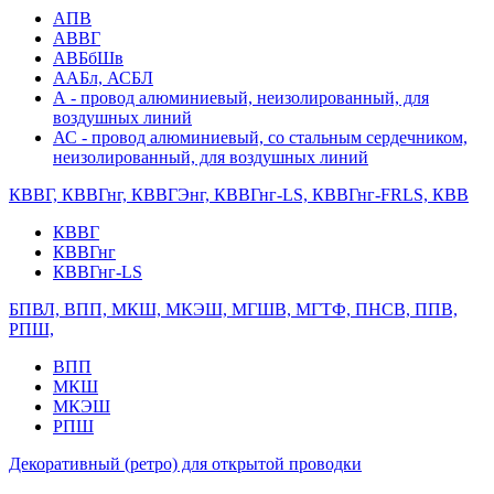
АПВ
АВВГ
АВБбШв
ААБл, АСБЛ
А - провод алюминиевый, неизолированный, для
воздушных линий
АС - провод алюминиевый, со стальным сердечником,
неизолированный, для воздушных линий
КВВГ, КВВГнг, КВВГЭнг, КВВГнг-LS, КВВГнг-FRLS, КВВ
КВВГ
КВВГнг
КВВГнг-LS
БПВЛ, ВПП, МКШ, МКЭШ, МГШВ, МГТФ, ПНСВ, ППВ,
РПШ,
ВПП
МКШ
МКЭШ
РПШ
Декоративный (ретро) для открытой проводки