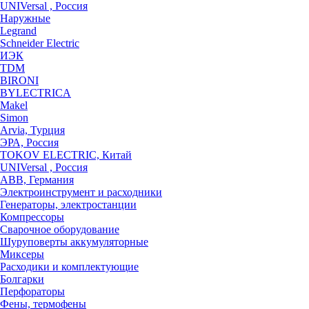
UNIVersal , Россия
Наружные
Legrand
Schneider Electric
ИЭК
TDM
BIRONI
BYLECTRICA
Makel
Simon
Arvia, Турция
ЭРА, Россия
TOKOV ELECTRIC, Китай
UNIVersal , Россия
ABB, Германия
Электроинструмент и расходники
Генераторы, электростанции
Компрессоры
Сварочное оборудование
Шуруповерты аккумуляторные
Миксеры
Расходики и комплектующие
Болгарки
Перфораторы
Фены, термофены