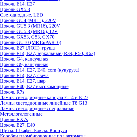
Цоколь E14, E27
Цоколь GX5.3
Светодиодные, LED
Цоколь GU4 (MR11), 220V
Цоколь GU5.3 (MR16), 220V
Цоколь GU5.3 (MR16), 12V
Цоколь GX53, G53, GX70
Цоколь GU10 (MR16/PAR16)
Цоколь Е27 (ЛОН), груша
Цоколь Е14, Е27, зеркальные (R39, R50, R63)
Цоколь G4, капсульная
Цоколь G9, капсульная
Цоколь Е14, Е27, Е40, corn (кукуруза)
Цоколь Е14, Е27, свеча
Цоколь Е14, Е27, шар
Цоколь Е40, Е27 высокомощные
Цоколь R7s
Лампы светодиодные капсула Е-14 и Е-27
Лампы светодиоидные линейные T8 G13
Лампы светодиодные специальные
Металлогалогенные
Цоколь RX7s
Цоколь Е27, E40
Щиты. Шкафы. Боксы. Корпуса
Коробки пломбировочные под автоматы