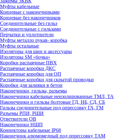
Зажимы 3КВК
Муфты кабельные
Концевые с наконечниками
Концевые без наконечников
Соединительные без гильз
Соединительные с гильзами
Перчатки и уплотнители
Муфты металло рукав- коробка
Муфты остальные
Изоляторы для шин и аксессуары
Изоляторы SM «бочка»
Коробки распаячные ПВХ
Распаячные коробки ДКС
Распаячные коробки для ОП
Распаячные коробки для скрытой проводки
Коробки для заливки в бетон
Наконечники, гильзы, разъемы
Наконечники кабельные неизолированные ТМЛ, ТА
Наконечники и гильзы болтовые ГД, НБ, СД, СБ
Гильзы соединительные под опрессовку ГА, ГМ
Разъемы РПИ, РШИ
Ответвители ОВ
Наконечники НШП
Коннекторы кабельные IP68
Наконечник алюмомедный под опрессовку ТАМ