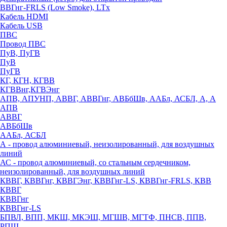
ВВГнг-FRLS (Low Smoke), LTx
Кабель HDMI
Кабель USB
ПВС
Провод ПВС
ПуВ, ПуГВ
ПуВ
ПуГВ
КГ, КГН, КГВВ
КГВВнг,КГВЭнг
АПВ, АПУНП, АВВГ, АВВГнг, АВБбШв, ААБл, АСБЛ, А, А
АПВ
АВВГ
АВБбШв
ААБл, АСБЛ
А - провод алюминиевый, неизолированный, для воздушных
линий
АС - провод алюминиевый, со стальным сердечником,
неизолированный, для воздушных линий
КВВГ, КВВГнг, КВВГЭнг, КВВГнг-LS, КВВГнг-FRLS, КВВ
КВВГ
КВВГнг
КВВГнг-LS
БПВЛ, ВПП, МКШ, МКЭШ, МГШВ, МГТФ, ПНСВ, ППВ,
РПШ,