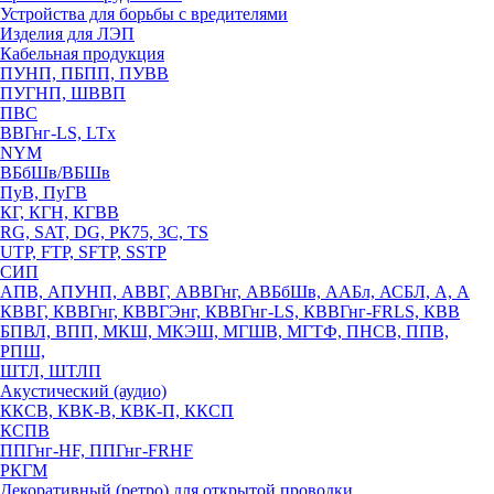
Устройства для борьбы с вредителями
Изделия для ЛЭП
Кабельная продукция
ПУНП, ПБПП, ПУВВ
ПУГНП, ШВВП
ПВС
ВВГнг-LS, LTx
NYM
ВБбШв/ВБШв
ПуВ, ПуГВ
КГ, КГН, КГВВ
RG, SAT, DG, РК75, 3С, TS
UTP, FTP, SFTP, SSTP
СИП
АПВ, АПУНП, АВВГ, АВВГнг, АВБбШв, ААБл, АСБЛ, А, А
КВВГ, КВВГнг, КВВГЭнг, КВВГнг-LS, КВВГнг-FRLS, КВВ
БПВЛ, ВПП, МКШ, МКЭШ, МГШВ, МГТФ, ПНСВ, ППВ,
РПШ,
ШТЛ, ШТЛП
Акустический (аудио)
ККСВ, КВК-В, КВК-П, ККСП
КСПВ
ППГнг-HF, ППГнг-FRHF
РКГМ
Декоративный (ретро) для открытой проводки