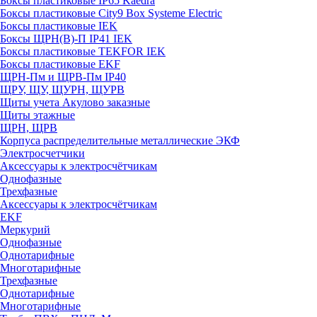
Боксы пластиковые IP65 Kaedra
Боксы пластиковые City9 Box Systeme Electric
Боксы пластиковые IEK
Боксы ЩРН(В)-П IP41 IEK
Боксы пластиковые TEKFOR IEK
Боксы пластиковые EKF
ЩРН-Пм и ЩРВ-Пм IP40
ЩРУ, ЩУ, ЩУРН, ЩУРВ
Щиты учета Акулово заказные
Щиты этажные
ЩРН, ЩРВ
Корпуса распределительные металлические ЭКФ
Электросчетчики
Аксессуары к электросчётчикам
Однофазные
Трехфазные
Аксессуары к электросчётчикам
EKF
Меркурий
Однофазные
Однотарифные
Многотарифные
Трехфазные
Однотарифные
Многотарифные