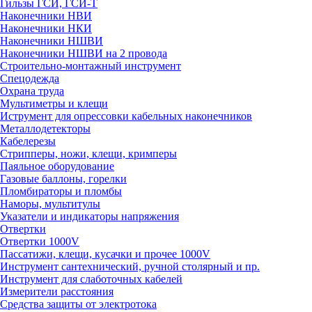
Гильзы ГСИ, ГСИ-Т
Наконечники НВИ
Наконечники НКИ
Наконечники НШВИ
Наконечники НШВИ на 2 провода
Строительно-монтажный инструмент
Спецодежда
Охрана труда
Мультиметры и клещи
Иструмент для опрессовки кабельных наконечников
Металлодетекторы
Кабелерезы
Стрипперы, ножи, клещи, кримперы
Паяльное оборудование
Газовые баллоны, горелки
Пломбираторы и пломбы
Наморы, мультитулы
Указатели и индикаторы напряжения
Отвертки
Отвертки 1000V
Пассатижи, клещи, кусачки и прочее 1000V
Инструмент сантехнический, ручной столярный и пр.
Инструмент для слаботочных кабелей
Измерители расстояния
Средства защиты от электротока