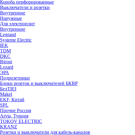
Короба перфорированные
Выключатели и розетки
Внутренние
Наружные
Для электроплит
Внутренние
Legrand
Systeme Electric
IEK
TDM
DKC
Bironi
Lezard
ЭРА
Подрозетники
Блоки розеток и выключателей БКВР
БелТИЗ
Makel
EKF, Китай
SPL
Прочие Россия
Arvia, Турция
TOKOV ELECTRIC
KRANZ
Розетки и выключатели для кабель-каналов