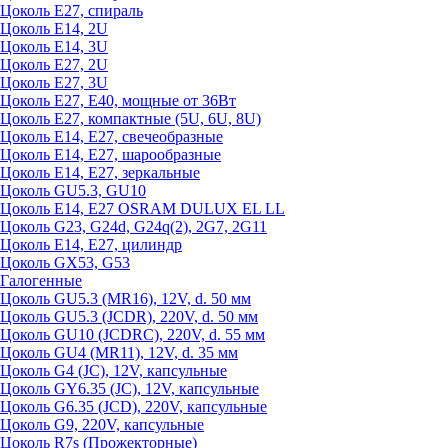
Цоколь Е27, спираль
Цоколь Е14, 2U
Цоколь Е14, 3U
Цоколь Е27, 2U
Цоколь Е27, 3U
Цоколь Е27, Е40, мощные от 36Вт
Цоколь Е27, компактные (5U, 6U, 8U)
Цоколь Е14, Е27, свечеобразные
Цоколь Е14, Е27, шарообразные
Цоколь Е14, Е27, зеркальные
Цоколь GU5.3, GU10
Цоколь Е14, Е27 OSRAM DULUX EL LL
Цоколь G23, G24d, G24q(2), 2G7, 2G11
Цоколь Е14, Е27, цилиндр
Цоколь GX53, G53
Галогенные
Цоколь GU5.3 (MR16), 12V, d. 50 мм
Цоколь GU5.3 (JCDR), 220V, d. 50 мм
Цоколь GU10 (JCDRC), 220V, d. 55 мм
Цоколь GU4 (MR11), 12V, d. 35 мм
Цоколь G4 (JC), 12V, капсульные
Цоколь GY6.35 (JC), 12V, капсульные
Цоколь G6.35 (JCD), 220V, капсульные
Цоколь G9, 220V, капсульные
Цоколь R7s (Прожекторные)