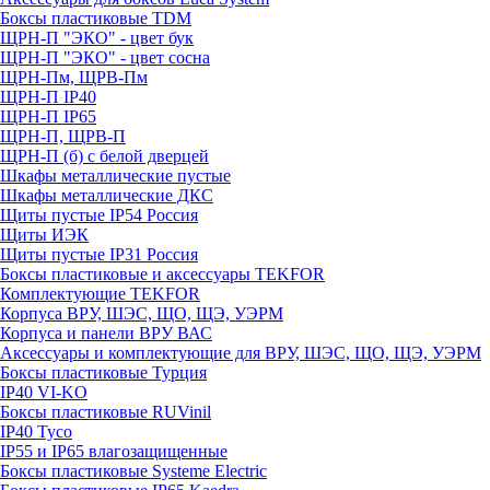
Боксы пластиковые TDM
ЩРН-П "ЭКО" - цвет бук
ЩРН-П "ЭКО" - цвет сосна
ЩРН-Пм, ЩРВ-Пм
ЩРН-П IP40
ЩРН-П IP65
ЩРН-П, ЩРВ-П
ЩРН-П (б) с белой дверцей
Шкафы металлические пустые
Шкафы металлические ДКС
Щиты пустые IP54 Россия
Щиты ИЭК
Щиты пустые IP31 Россия
Боксы пластиковые и аксессуары TEKFOR
Комплектующие TEKFOR
Корпуса ВРУ, ШЭС, ЩО, ЩЭ, УЭРМ
Корпуса и панели ВРУ ВАС
Аксессуары и комплектующие для ВРУ, ШЭС, ЩО, ЩЭ, УЭРМ
Боксы пластиковые Турция
IP40 VI-KO
Боксы пластиковые RUVinil
IP40 Тусо
IP55 и IP65 влагозащищенные
Боксы пластиковые Systeme Electric