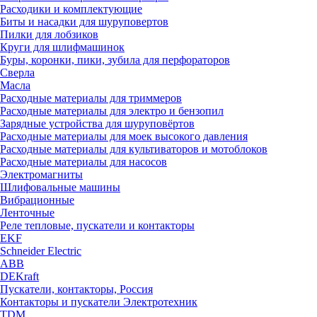
Расходики и комплектующие
Биты и насадки для шуруповертов
Пилки для лобзиков
Круги для шлифмашинок
Буры, коронки, пики, зубила для перфораторов
Сверла
Масла
Расходные материалы для триммеров
Расходные материалы для электро и бензопил
Зарядные устройства для шуруповёртов
Расходные материалы для моек высокого давления
Расходные материалы для культиваторов и мотоблоков
Расходные материалы для насосов
Электромагниты
Шлифовальные машины
Вибрационные
Ленточные
Реле тепловые, пускатели и контакторы
EKF
Schneider Electric
ABB
DEKraft
Пускатели, контакторы, Россия
Контакторы и пускатели Электротехник
TDM