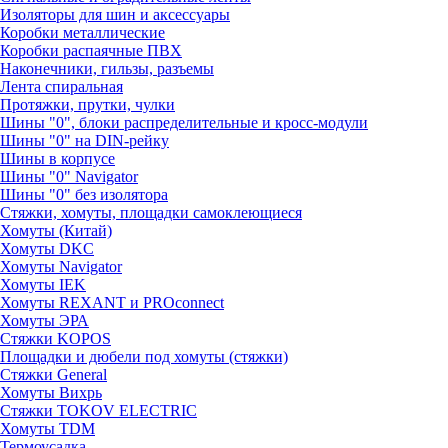
Изоляторы для шин и аксессуары
Коробки металлические
Коробки распаячные ПВХ
Наконечники, гильзы, разъемы
Лента спиральная
Протяжки, прутки, чулки
Шины "0", блоки распределительные и кросс-модули
Шины "0" на DIN-рейку
Шины в корпусе
Шины "0" Navigator
Шины "0" без изолятора
Стяжки, хомуты, площадки самоклеющиеся
Хомуты (Китай)
Хомуты DKC
Хомуты Navigator
Хомуты IEK
Хомуты REXANT и PROconnect
Хомуты ЭРА
Стяжки KOPOS
Площадки и дюбели под хомуты (стяжки)
Стяжки General
Хомуты Вихрь
Стяжки TOKOV ELECTRIC
Хомуты TDM
Термоусадка