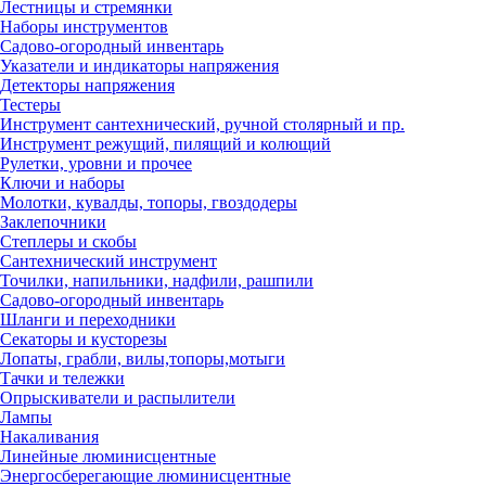
Лестницы и стремянки
Наборы инструментов
Садово-огородный инвентарь
Указатели и индикаторы напряжения
Детекторы напряжения
Тестеры
Инструмент сантехнический, ручной столярный и пр.
Инструмент режущий, пилящий и колющий
Рулетки, уровни и прочее
Ключи и наборы
Молотки, кувалды, топоры, гвоздодеры
Заклепочники
Степлеры и скобы
Сантехнический инструмент
Точилки, напильники, надфили, рашпили
Садово-огородный инвентарь
Шланги и переходники
Секаторы и кусторезы
Лопаты, грабли, вилы,топоры,мотыги
Тачки и тележки
Опрыскиватели и распылители
Лампы
Накаливания
Линейные люминисцентные
Энергосберегающие люминисцентные