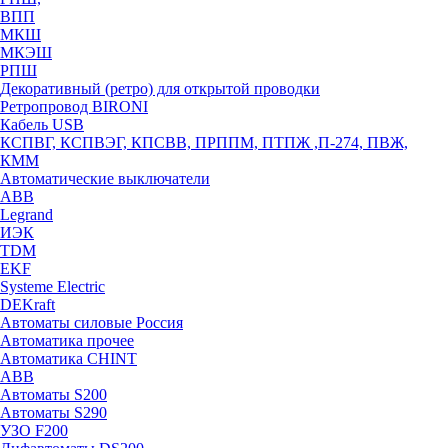
ВПП
МКШ
МКЭШ
РПШ
Декоративный (ретро) для открытой проводки
Ретропровод BIRONI
Кабель USB
КСПВГ, КСПВЭГ, КПСВВ, ПРППМ, ПТПЖ ,П-274, ПВЖ,
КММ
Автоматические выключатели
ABB
Legrand
ИЭК
TDM
EKF
Systeme Electric
DEKraft
Автоматы силовые Россия
Автоматика прочее
Автоматика CHINT
ABB
Автоматы S200
Автоматы S290
УЗО F200