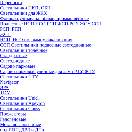
Переноски
Светильники НКП, ОБН
Светильники для ЖКХ
Фонари ручные, налобные, промышленные
Подвесные НСП НСО РСП ЖСП РСУ ЖСУ ССП
РСП, РПП
ЖСП
НСП, НСО под лампу накаливания
ССП Светильники подвесные светодиодные
Светильники точечные
Стандратные
Светодиодные
Садово-парковые
Садово-парковые уличные для ламп РТУ, ЖТУ
Светильники НТУ
Navigator
ЭРА
TDM
Светильники Uniel
Светильники Apeyron
Светильники Gauss
Прожекторы
Галогеновые
Металлогалогенные
под ЛОН, ДРЛ и ДНат