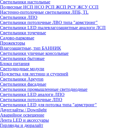
Светильники настольные
Подвесные НСП НСО РСП ЖСП РСУ ЖСУ ССП
Настенно-потолочные светильники ЛПБ, TL
Светильники ЛПО
Светильники потолочные ЛВО типа "армстронг"
Светильники LED пылевлагозащитные аналоги ЛСП
Светильники точечные
Садово-парковые
Прожекторы
Влагозащитные, тип БАННИК
Светильники уличные консольные
Светильники бытовые
Блоки питания
Светодиодные модули
Подсветка для лестниц и ступеней
Светильники Apeyron
Светильники фасадные
Светильники промышленные светодиодные
Светильники LED аналоги ЛПО
Светильники потолочные ЛПО
Светильники LED для потолка типа "армстронг"
Даунтлайты / Downlight
Аварийное освещение
Лента LED и аксессуары
Гирлянды и дюралайт