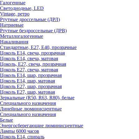
Галогенные
Светодиодные, LED
Vintage, ретро
Ртутные дроссельные (ДРЛ)
Натриевые
Ртутные бездроссельные (ДРВ)
Металлогалогенные
Накаливания
Стандартные, Е27, Е40, прозрачные
Цоколь Е14, свеча, прозрачная
Цоколь Е14, свеча, матовая
Цоколь, Е27, свеча, прозрачная
Цоколь Е27, свеча, матовая
Цоколь Е14, шар, прозрачная
Цоколь Е14, шар, матовая
Цоколь Е27, шар, прозрачная
Цоколь Е27, шар, матовая
Зеркальные (R50, R63, R80), белые
Специального назначения
Линейные люминисцентные
Специального назначения
Белые
Энергосберегающие люминисцентные
Лампы 6000 часов
Цоколь Е14, спираль