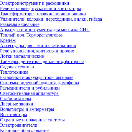
Электроинструмент и расходники
Реле тепловые, пускатели и контакторы
Трансформаторы, плавкие вставки, ящики
Удлинители, колодки, переходники, вилки, гнёзда
Разъемы кабельные
Арматура и инструменты для монтажа СИП
Теплый пол. Терморегуляторы
Крепёж
Аксессуары для ламп и светильников
Реле управления, контроля и прочие
Лотки металлические
Таймеры, детекторы движения, фотореле
Садовая техника
Теплотехника
Батарейки и аккумуляторы бытовые
Системы видеонаблюдения, домофоны
Разъединители и рубильники
Светосигнальная аппаратура
Стабилизаторы
Дверные звонки
Вольтметры и амперметры
Вентиляторы
Охранные и пожарные системы
Электродвигатели
Крановое оборудование