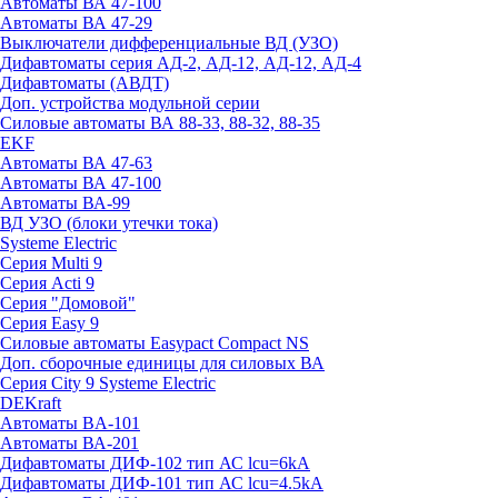
Автоматы ВА 47-100
Автоматы ВА 47-29
Выключатели дифференциальные ВД (УЗО)
Дифавтоматы серия АД-2, АД-12, АД-12, АД-4
Дифавтоматы (АВДТ)
Доп. устройства модульной серии
Силовые автоматы ВА 88-33, 88-32, 88-35
EKF
Автоматы ВА 47-63
Автоматы ВА 47-100
Автоматы ВА-99
ВД УЗО (блоки утечки тока)
Systeme Electric
Серия Multi 9
Серия Acti 9
Серия "Домовой"
Серия Easy 9
Силовые автоматы Easypact Compact NS
Доп. сборочные единицы для силовых ВА
Серия City 9 Systeme Electric
DEKraft
Автоматы BA-101
Автоматы ВА-201
Дифавтоматы ДИФ-102 тип АС lcu=6kA
Дифавтоматы ДИФ-101 тип АС lcu=4.5kA