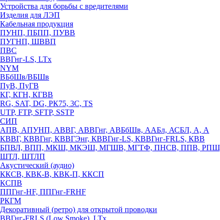
Устройства для борьбы с вредителями
Изделия для ЛЭП
Кабельная продукция
ПУНП, ПБПП, ПУВВ
ПУГНП, ШВВП
ПВС
ВВГнг-LS, LTx
NYM
ВБбШв/ВБШв
ПуВ, ПуГВ
КГ, КГН, КГВВ
RG, SAT, DG, РК75, 3С, TS
UTP, FTP, SFTP, SSTP
СИП
АПВ, АПУНП, АВВГ, АВВГнг, АВБбШв, ААБл, АСБЛ, А, А
КВВГ, КВВГнг, КВВГЭнг, КВВГнг-LS, КВВГнг-FRLS, КВВ
БПВЛ, ВПП, МКШ, МКЭШ, МГШВ, МГТФ, ПНСВ, ППВ, РПШ
ШТЛ, ШТЛП
Акустический (аудио)
ККСВ, КВК-В, КВК-П, ККСП
КСПВ
ППГнг-HF, ППГнг-FRHF
РКГМ
Декоративный (ретро) для открытой проводки
ВВГнг-FRLS (Low Smoke), LTx