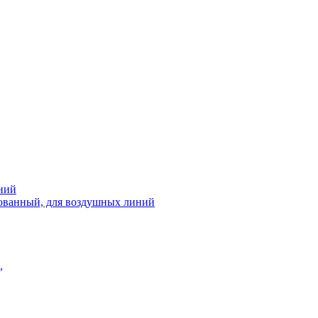
ний
рованный, для воздушных линий
,