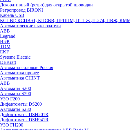
Декоративный (ретро) для открытой проводки
Ретропровод BIRONI
Кабель USB
КСПВГ, КСПВЭГ, КПСВВ, ПРППМ, ПТПЖ ,П-274, ПВЖ, КМ
Автоматические выключатели
ABB
Legrand
ИЭК
TDM
EKF
Systeme Electric
DEKraft
Автоматы силовые Россия
Автоматика прочее
Автоматика CHINT
ABB
Автоматы S200
Автоматы S290
УЗО F200
Дифавтоматы DS200
Автоматы S280
Дифавтоматы DSH201R
Дифавтоматы DSH941R
УЗО FH200