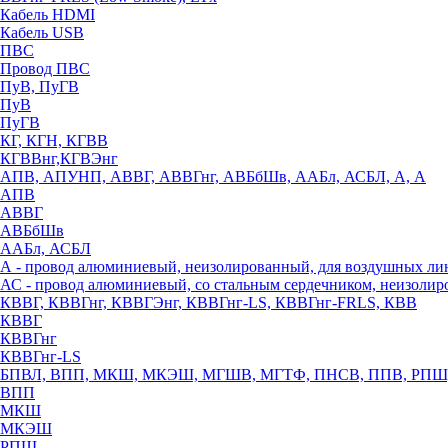
Кабель HDMI
Кабель USB
ПВС
Провод ПВС
ПуВ, ПуГВ
ПуВ
ПуГВ
КГ, КГН, КГВВ
КГВВнг,КГВЭнг
АПВ, АПУНП, АВВГ, АВВГнг, АВБбШв, ААБл, АСБЛ, А, А
АПВ
АВВГ
АВБбШв
ААБл, АСБЛ
А - провод алюминиевый, неизолированный, для воздушных ли
АС - провод алюминиевый, со стальным сердечником, неизоли
КВВГ, КВВГнг, КВВГЭнг, КВВГнг-LS, КВВГнг-FRLS, КВВ
КВВГ
КВВГнг
КВВГнг-LS
БПВЛ, ВПП, МКШ, МКЭШ, МГШВ, МГТФ, ПНСВ, ППВ, РПШ
ВПП
МКШ
МКЭШ
РПШ