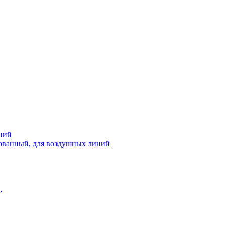
ний
рованный, для воздушных линий
,