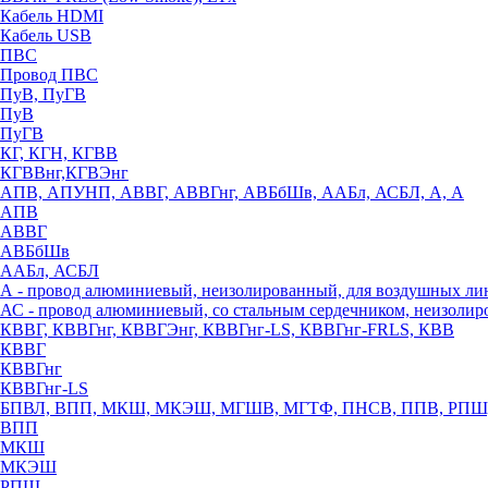
Кабель HDMI
Кабель USB
ПВС
Провод ПВС
ПуВ, ПуГВ
ПуВ
ПуГВ
КГ, КГН, КГВВ
КГВВнг,КГВЭнг
АПВ, АПУНП, АВВГ, АВВГнг, АВБбШв, ААБл, АСБЛ, А, А
АПВ
АВВГ
АВБбШв
ААБл, АСБЛ
А - провод алюминиевый, неизолированный, для воздушных ли
АС - провод алюминиевый, со стальным сердечником, неизоли
КВВГ, КВВГнг, КВВГЭнг, КВВГнг-LS, КВВГнг-FRLS, КВВ
КВВГ
КВВГнг
КВВГнг-LS
БПВЛ, ВПП, МКШ, МКЭШ, МГШВ, МГТФ, ПНСВ, ППВ, РПШ
ВПП
МКШ
МКЭШ
РПШ