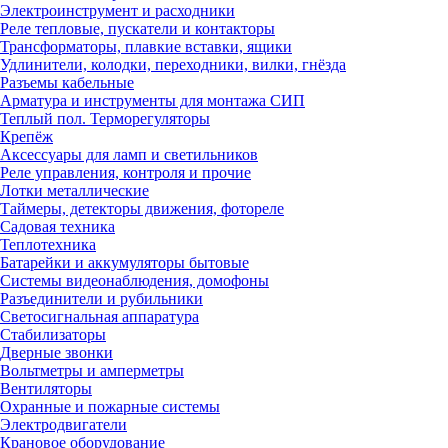
Электроинструмент и расходники
Реле тепловые, пускатели и контакторы
Трансформаторы, плавкие вставки, ящики
Удлинители, колодки, переходники, вилки, гнёзда
Разъемы кабельные
Арматура и инструменты для монтажа СИП
Теплый пол. Терморегуляторы
Крепёж
Аксессуары для ламп и светильников
Реле управления, контроля и прочие
Лотки металлические
Таймеры, детекторы движения, фотореле
Садовая техника
Теплотехника
Батарейки и аккумуляторы бытовые
Системы видеонаблюдения, домофоны
Разъединители и рубильники
Светосигнальная аппаратура
Стабилизаторы
Дверные звонки
Вольтметры и амперметры
Вентиляторы
Охранные и пожарные системы
Электродвигатели
Крановое оборудование