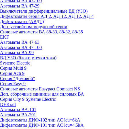
Автоматы ВА 47-100
Автоматы ВА 47-29
Выключатели дифференциальные ВД (УЗО)
Дифавтоматы серия АД-2, АД-12, АД-12, АД-4
Дифавтоматы (АВДТ)
Доп. устройства модульной серии
Силовые автоматы ВА 88-33, 88-32, 88-35
EKF
Автоматы ВА 47-63
Автоматы ВА 47-100
Автоматы ВА-99
ВД УЗО (блоки утечки тока)
Systeme Electric
Серия Multi 9
Серия Acti 9
Серия "Домовой"
Серия Easy 9
Силовые автоматы Easypact Compact NS
Доп. сборочные единицы для силовых ВА
Серия City 9 Systeme Electric
DEKraft
Автоматы BA-101
Автоматы ВА-201
Дифавтоматы ДИФ-102 тип АС lcu=6kA
Дифавтоматы ДИФ-101 тип АС lcu=4.5kA