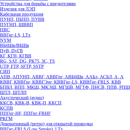
Устройства для борьбы с вредителями
Изделия для ЛЭП
Кабельная продукция
ПУНП, ПБПП, ПУВВ
ПУГНП, ШВВП
ПВС
ВВГнг-LS, LTx
NYM
ВБбШв/ВБШв
ПуВ, ПуГВ
КГ, КГН, КГВВ
RG, SAT, DG, РК75, 3С, TS
UTP, FTP, SFTP, SSTP
СИП
АПВ, АПУНП, АВВГ, АВВГнг, АВБбШв, ААБл, АСБЛ, А, А
КВВГ, КВВГнг, КВВГЭнг, КВВГнг-LS, КВВГнг-FRLS, КВВ
БПВЛ, ВПП, МКШ, МКЭШ, МГШВ, МГТФ, ПНСВ, ППВ, РПШ
ШТЛ, ШТЛП
Акустический (аудио)
ККСВ, КВК-В, КВК-П, ККСП
КСПВ
ППГнг-HF, ППГнг-FRHF
РКГМ
Декоративный (ретро) для открытой проводки
ВВГнг-FRLS (Low Smoke), LTx