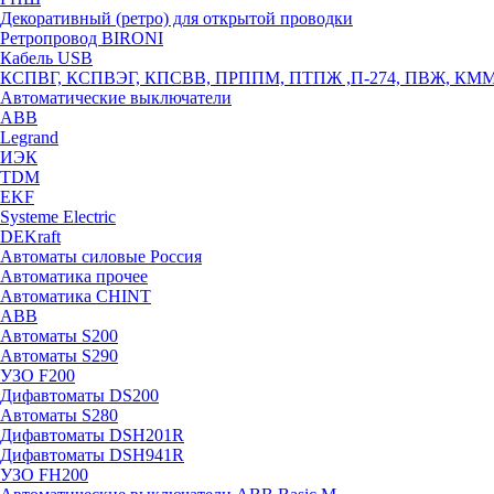
Декоративный (ретро) для открытой проводки
Ретропровод BIRONI
Кабель USB
КСПВГ, КСПВЭГ, КПСВВ, ПРППМ, ПТПЖ ,П-274, ПВЖ, КМ
Автоматические выключатели
ABB
Legrand
ИЭК
TDM
EKF
Systeme Electric
DEKraft
Автоматы силовые Россия
Автоматика прочее
Автоматика CHINT
ABB
Автоматы S200
Автоматы S290
УЗО F200
Дифавтоматы DS200
Автоматы S280
Дифавтоматы DSH201R
Дифавтоматы DSH941R
УЗО FH200